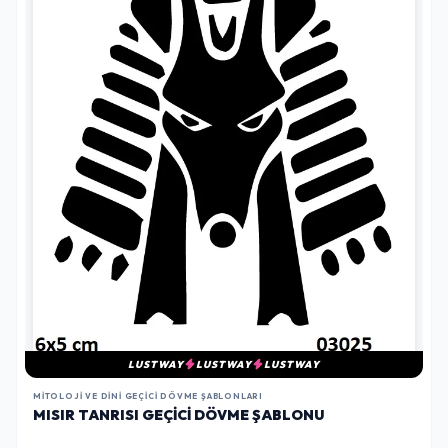
LUSTWAY
LUSTWAY
LUSTWAY
MITOLOJI VE DINI GEÇICI DÖVME ŞABLONLARI
MISIR TANRISI GEÇICI DÖVME ŞABLONU