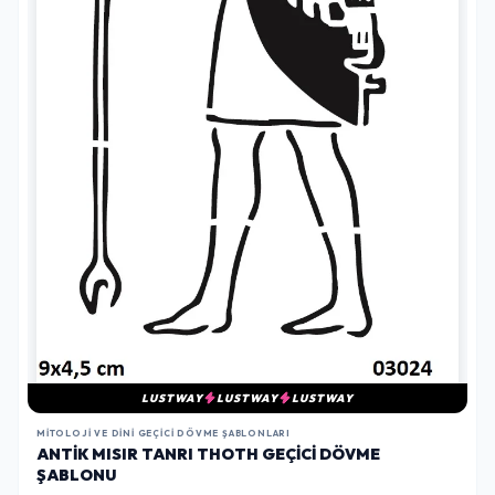
LUSTWAY
LUSTWAY
LUSTWAY
MITOLOJI VE DINI GEÇICI DÖVME ŞABLONLARI
ANTIK MISIR TANRI THOTH GEÇICI DÖVME
ŞABLONU