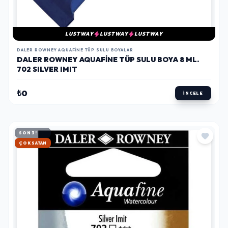
LUSTWAY
LUSTWAY
LUSTWAY
DALER ROWNEY AQUAFINE TÜP SULU BOYALAR
DALER ROWNEY AQUAFINE TÜP SULU BOYA 8 ML.
702 SILVER IMIT
₺0
İNCELE
SON 3!
HIZLI KARGO