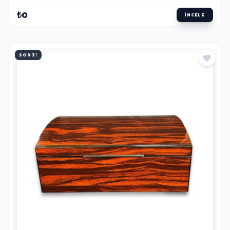
₺0
İNCELE
SON 3!