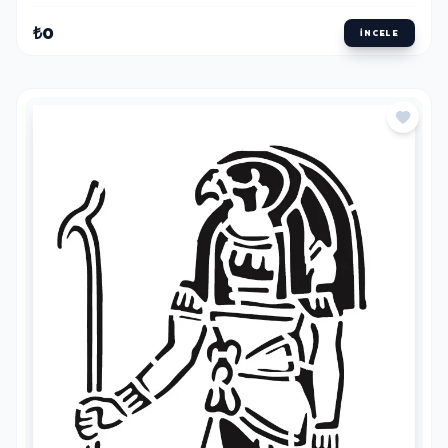
₺0
İNCELE