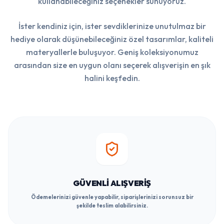
kullanabileceğiniz seçenekler sunuyoruz.
İster kendiniz için, ister sevdiklerinize unutulmaz bir
hediye olarak düşünebileceğiniz özel tasarımlar, kaliteli
materyallerle buluşuyor. Geniş koleksiyonumuz
arasından size en uygun olanı seçerek alışverişin en şık
halini keşfedin.
GÜVENLI ALIŞVERIŞ
Ödemelerinizi güvenle yapabilir, siparişlerinizi sorunsuz bir
şekilde teslim alabilirsiniz.