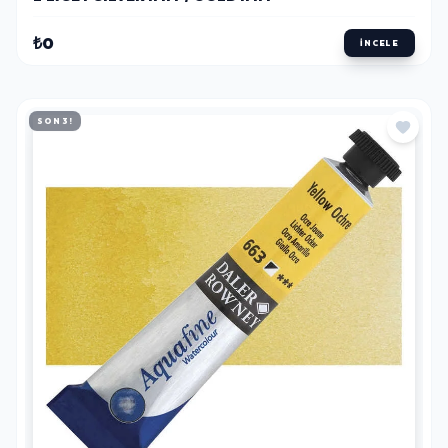
₺0
İNCELE
SON 3!