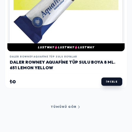
LUSTWAY
LUSTWAY
LUSTWAY
DALER ROWNEY AQUAFINE TÜP SULU BOYALAR
DALER ROWNEY AQUAFINE TÜP SULU BOYA 8 ML.
651 LEMON YELLOW
₺0
İNCELE
TÜMÜNÜ GÖR