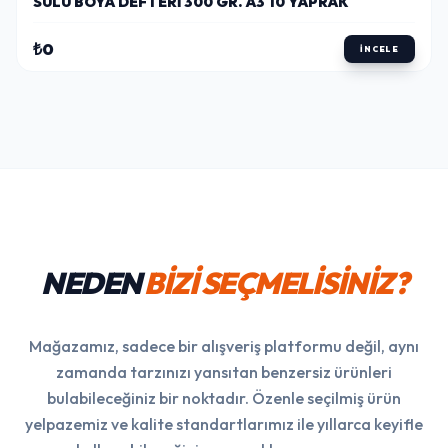
SULU BOYA DEFTERI 300 GR. A3 10 YAPRAK
₺0
İNCELE
NEDEN
BİZİ SEÇMELİSİNİZ?
Mağazamız, sadece bir alışveriş platformu değil, aynı
zamanda tarzınızı yansıtan benzersiz ürünleri
bulabileceğiniz bir noktadır. Özenle seçilmiş ürün
yelpazemiz ve kalite standartlarımız ile yıllarca keyifle