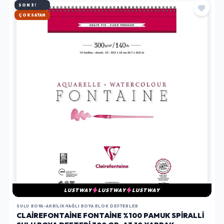
SON 3!
HIZLI KARGO
LUSTWAY
LUSTWAY
LUSTWAY
SULU BOYA-AKRILIK-YAĞLI BOYA BLOK DEFTERLER
CLAIREFONTAINE FONTAINE %100 PAMUK SPIRALLI