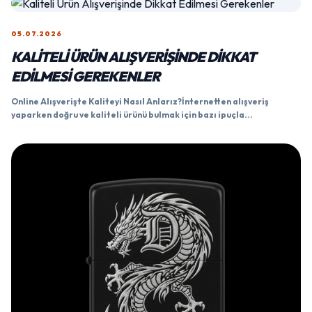
05.07.2026
KALITELI ÜRÜN ALIŞVERIŞINDE DIKKAT
EDILMESI GEREKENLER
Online Alışverişte Kaliteyi Nasıl Anlarız?İnternetten alışveriş
yaparken doğru ve kaliteli ürünü bulmak için bazı ipuçla...