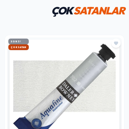
ÇOK
SATANLAR
SON 3!
HIZLI KARGO