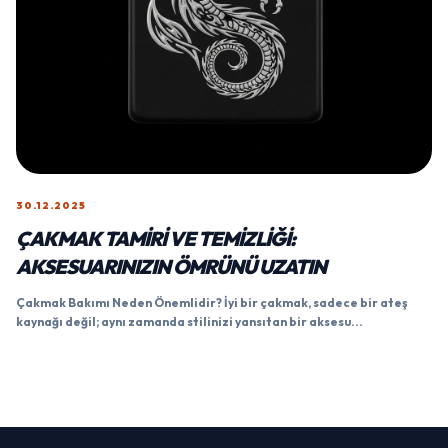
30.12.2025
ÇAKMAK TAMIRI VE TEMIZLIĞI:
AKSESUARINIZIN ÖMRÜNÜ UZATIN
Çakmak Bakımı Neden Önemlidir? İyi bir çakmak, sadece bir ateş
kaynağı değil; aynı zamanda stilinizi yansıtan bir aksesu...