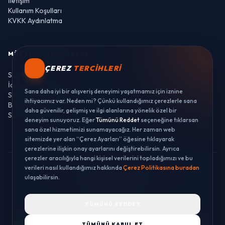
İletişim
Kullanım Koşulları
KVKK Aydınlatma
MÜŞTERI HIZMETLERI
ÇEREZ
TERCIHLERI
Sipariş Takibi
İade ve Değişim
Sana daha iyi bir alışveriş deneyimi yaşatmamız için iznine
Sıkça Sorulan Sorular
ihtiyacımız var. Neden mi? Çünkü kullandığımız çerezlerle sana
Banka Hesaplarımız
daha güvenilir, gelişmiş ve ilgi alanlarına yönelik özel bir
Sipariş Takibi
deneyim sunuyoruz. Eğer
Tümünü Reddet
seçeneğine tıklarsan
sana özel hizmetimizi sunamayacağız. Her zaman web
sitemizde yer alan “Çerez Ayarları” öğesine tıklayarak
çerezlerine ilişkin onay ayarlarını değiştirebilirsin. Ayrıca
çerezler aracılığıyla hangi kişisel verilerini topladığımızı ve bu
verileri nasıl kullandığımız hakkında
Çerez Politikasına buradan
© 2026 LUSTWAY. TÜM HAKLARI SAKLIDIR.
ulaşabilirsin.
MercurisSoft | E-ticaret paketleri ile hazırlanmıştır.
TÜMÜNÜ REDDET
TÜMÜNÜ KABUL ET