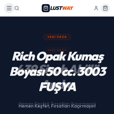
LUST
WAY
Arama
YENI ÜRÜN
439 Siyah Akülü
Araba
Hemen Keşfet, Fırsatları Kaçırmayın!