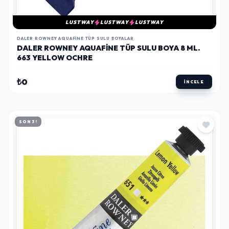
LUSTWAY
LUSTWAY
LUSTWAY
DALER ROWNEY AQUAFINE TÜP SULU BOYALAR
DALER ROWNEY AQUAFINE TÜP SULU BOYA 8 ML.
663 YELLOW OCHRE
₺0
İNCELE
SON 3!