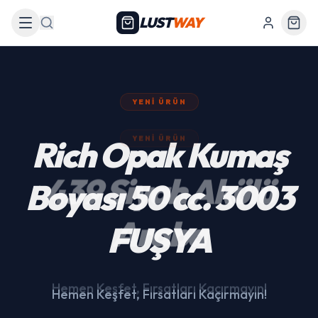
LUST
WAY
Arama
YENI ÜRÜN
439 Siyah Akülü
Araba
Hemen Keşfet, Fırsatları Kaçırmayın!