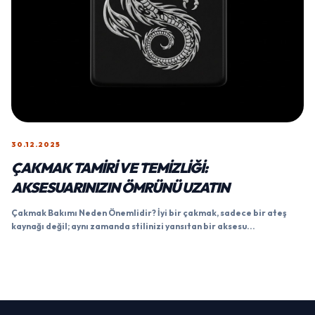
30.12.2025
ÇAKMAK TAMIRI VE TEMIZLIĞI:
AKSESUARINIZIN ÖMRÜNÜ UZATIN
Çakmak Bakımı Neden Önemlidir? İyi bir çakmak, sadece bir ateş
kaynağı değil; aynı zamanda stilinizi yansıtan bir aksesu...