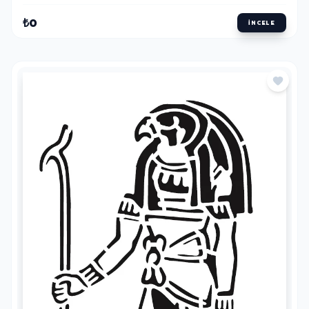
₺0
İNCELE