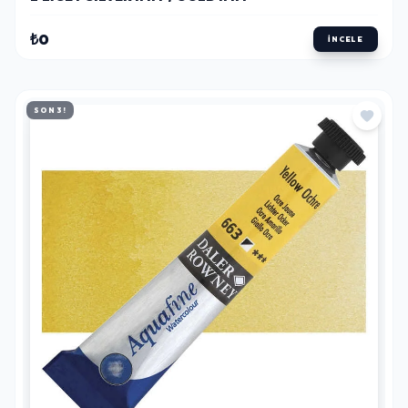
₺0
İNCELE
SON 3!