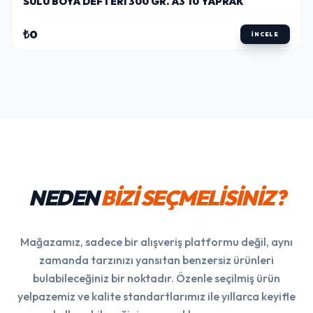
SULU BOYA DEFTERI 300 GR. A3 10 YAPRAK
₺0
İNCELE
NEDEN
BİZİ SEÇMELİSİNİZ?
Mağazamız, sadece bir alışveriş platformu değil, aynı
zamanda tarzınızı yansıtan benzersiz ürünleri
bulabileceğiniz bir noktadır. Özenle seçilmiş ürün
yelpazemiz ve kalite standartlarımız ile yıllarca keyifle