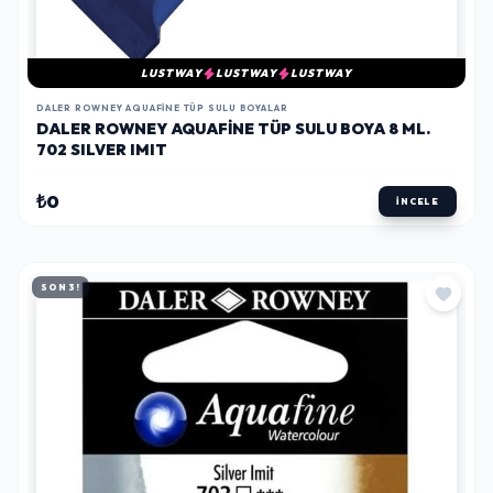
LUSTWAY
LUSTWAY
LUSTWAY
DALER ROWNEY AQUAFINE TÜP SULU BOYALAR
DALER ROWNEY AQUAFINE TÜP SULU BOYA 8 ML.
702 SILVER IMIT
₺0
İNCELE
SON 3!