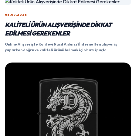
05.07.2026
KALITELI ÜRÜN ALIŞVERIŞINDE DIKKAT
EDILMESI GEREKENLER
Online Alışverişte Kaliteyi Nasıl Anlarız?İnternetten alışveriş
yaparken doğru ve kaliteli ürünü bulmak için bazı ipuçla...