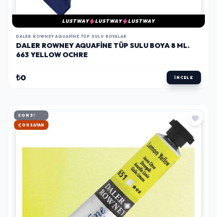
LUSTWAY
LUSTWAY
LUSTWAY
DALER ROWNEY AQUAFINE TÜP SULU BOYALAR
DALER ROWNEY AQUAFINE TÜP SULU BOYA 8 ML.
663 YELLOW OCHRE
₺0
İNCELE
SON 3!
HIZLI KARGO