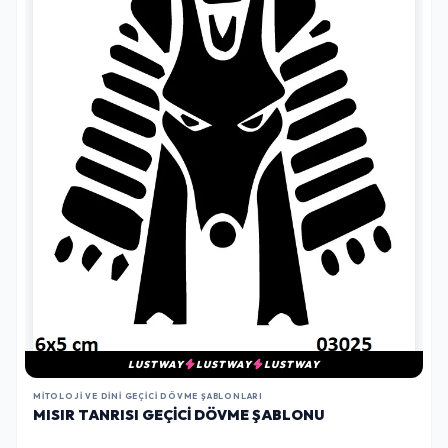
LUSTWAY
LUSTWAY
LUSTWAY
MITOLOJI VE DINI GEÇICI DÖVME ŞABLONLARI
MISIR TANRISI GEÇICI DÖVME ŞABLONU