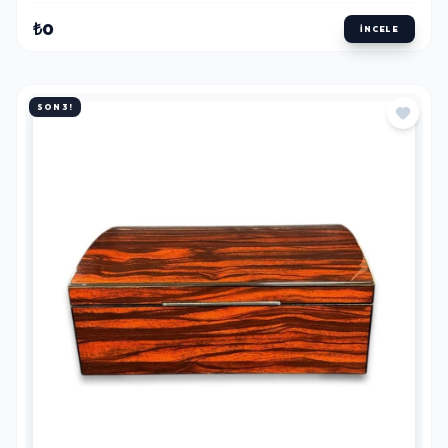
₺0
İNCELE
SON 3!