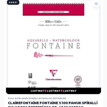
SON 3!
LUSTWAY
LUSTWAY
LUSTWAY
SULU BOYA-AKRILIK-YAĞLI BOYA BLOK DEFTERLER
CLAIREFONTAINE FONTAINE %100 PAMUK SPIRALLI