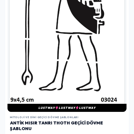
LUSTWAY
LUSTWAY
LUSTWAY
MITOLOJI VE DINI GEÇICI DÖVME ŞABLONLARI
ANTIK MISIR TANRI THOTH GEÇICI DÖVME
ŞABLONU