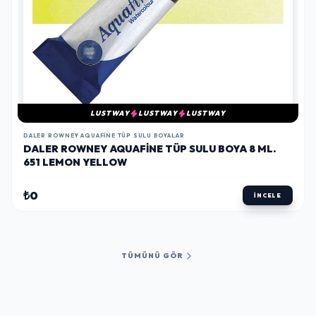
LUSTWAY
LUSTWAY
LUSTWAY
DALER ROWNEY AQUAFINE TÜP SULU BOYALAR
DALER ROWNEY AQUAFINE TÜP SULU BOYA 8 ML.
651 LEMON YELLOW
₺0
İNCELE
TÜMÜNÜ GÖR