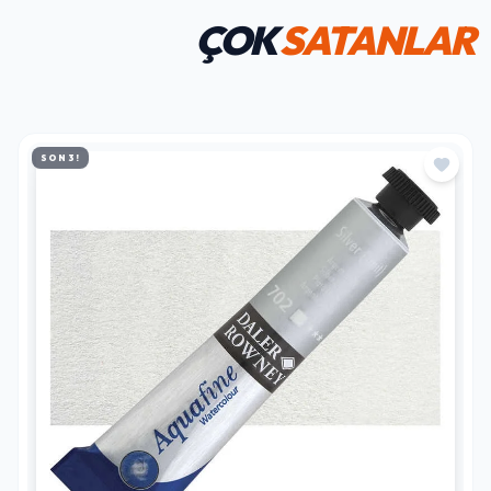
ÇOK
SATANLAR
SON 3!