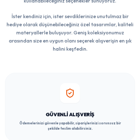
kullanabileceğiniz seçenekler sunuyoruz.
İster kendiniz için, ister sevdiklerinize unutulmaz bir
hediye olarak düşünebileceğiniz özel tasarımlar, kaliteli
materyallerle buluşuyor. Geniş koleksiyonumuz
arasından size en uygun olanı seçerek alışverişin en şık
halini keşfedin.
GÜVENLI ALIŞVERIŞ
Ödemelerinizi güvenle yapabilir, siparişlerinizi sorunsuz bir
şekilde teslim alabilirsiniz.