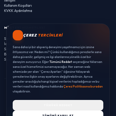
İletişim
Kullanım Koşulları
KVKK Aydınlatma
MÜŞTERI HIZMETLERI
ÇEREZ
TERCIHLERI
Sipariş Takibi
İade ve Değişim
Sana daha iyi bir alışveriş deneyimi yaşatmamız için iznine
Sıkça Sorulan Sorular
ihtiyacımız var. Neden mi? Çünkü kullandığımız çerezlerle sana
Banka Hesaplarımız
daha güvenilir, gelişmiş ve ilgi alanlarına yönelik özel bir
Sipariş Takibi
deneyim sunuyoruz. Eğer
Tümünü Reddet
seçeneğine tıklarsan
sana özel hizmetimizi sunamayacağız. Her zaman web
sitemizde yer alan “Çerez Ayarları” öğesine tıklayarak
çerezlerine ilişkin onay ayarlarını değiştirebilirsin. Ayrıca
çerezler aracılığıyla hangi kişisel verilerini topladığımızı ve bu
verileri nasıl kullandığımız hakkında
Çerez Politikasına buradan
© 2026 LUSTWAY. TÜM HAKLARI SAKLIDIR.
ulaşabilirsin.
MercurisSoft | E-ticaret paketleri ile hazırlanmıştır.
TÜMÜNÜ REDDET
TÜMÜNÜ KABUL ET