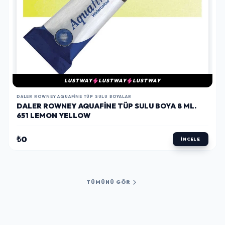
LUSTWAY
LUSTWAY
LUSTWAY
DALER ROWNEY AQUAFINE TÜP SULU BOYALAR
DALER ROWNEY AQUAFINE TÜP SULU BOYA 8 ML.
651 LEMON YELLOW
₺0
İNCELE
TÜMÜNÜ GÖR