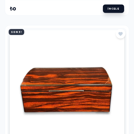
₺0
İNCELE
SON 3!