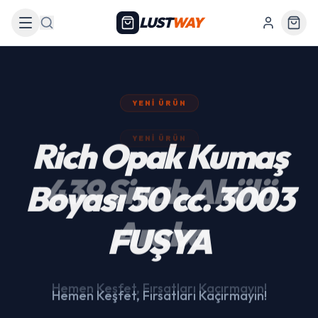
LUST
WAY
Arama
YENI ÜRÜN
439 Siyah Akülü
Araba
Hemen Keşfet, Fırsatları Kaçırmayın!