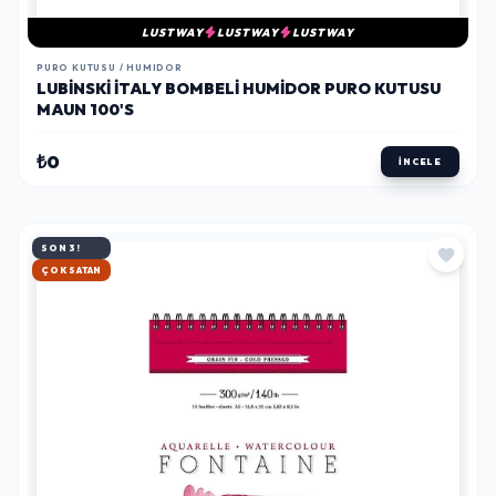
LUSTWAY
LUSTWAY
LUSTWAY
PURO KUTUSU / HUMIDOR
LUBINSKI İTALY BOMBELI HUMIDOR PURO KUTUSU
MAUN 100'S
₺0
İNCELE
SON 3!
HIZLI KARGO