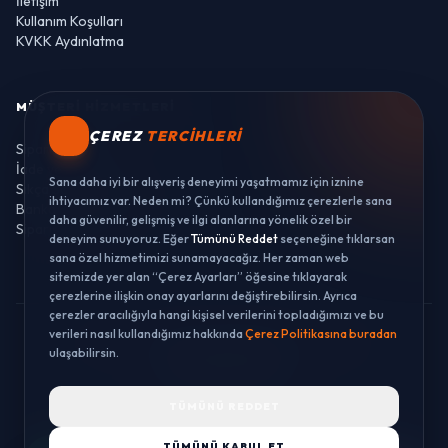
İletişim
Kullanım Koşulları
KVKK Aydınlatma
MÜŞTERI HIZMETLERI
ÇEREZ
TERCIHLERI
Sipariş Takibi
İade ve Değişim
Sana daha iyi bir alışveriş deneyimi yaşatmamız için iznine
Sıkça Sorulan Sorular
ihtiyacımız var. Neden mi? Çünkü kullandığımız çerezlerle sana
Banka Hesaplarımız
daha güvenilir, gelişmiş ve ilgi alanlarına yönelik özel bir
Sipariş Takibi
deneyim sunuyoruz. Eğer
Tümünü Reddet
seçeneğine tıklarsan
sana özel hizmetimizi sunamayacağız. Her zaman web
sitemizde yer alan “Çerez Ayarları” öğesine tıklayarak
çerezlerine ilişkin onay ayarlarını değiştirebilirsin. Ayrıca
çerezler aracılığıyla hangi kişisel verilerini topladığımızı ve bu
verileri nasıl kullandığımız hakkında
Çerez Politikasına buradan
© 2026 LUSTWAY. TÜM HAKLARI SAKLIDIR.
ulaşabilirsin.
MercurisSoft | E-ticaret paketleri ile hazırlanmıştır.
TÜMÜNÜ REDDET
TÜMÜNÜ KABUL ET