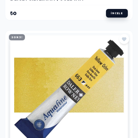
₺0
İNCELE
SON 3!