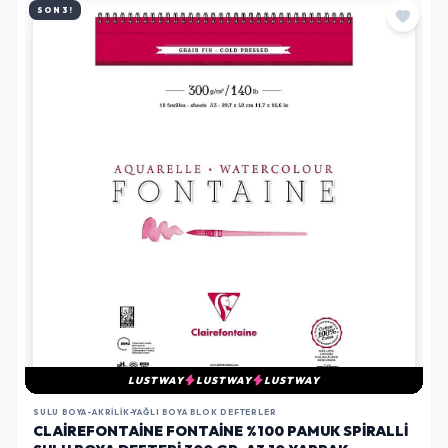
SON 3!
LUSTWAY
LUSTWAY
LUSTWAY
SULU BOYA-AKRILIK-YAĞLI BOYA BLOK DEFTERLER
CLAIREFONTAINE FONTAINE %100 PAMUK SPIRALLI