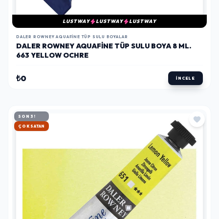
LUSTWAY
LUSTWAY
LUSTWAY
DALER ROWNEY AQUAFINE TÜP SULU BOYALAR
DALER ROWNEY AQUAFINE TÜP SULU BOYA 8 ML.
663 YELLOW OCHRE
₺0
İNCELE
SON 3!
HIZLI KARGO