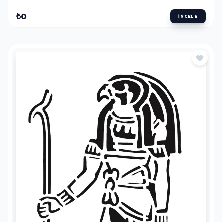
₺0
İNCELE