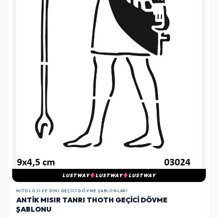
LUSTWAY
LUSTWAY
LUSTWAY
MITOLOJI VE DINI GEÇICI DÖVME ŞABLONLARI
ANTIK MISIR TANRI THOTH GEÇICI DÖVME
ŞABLONU