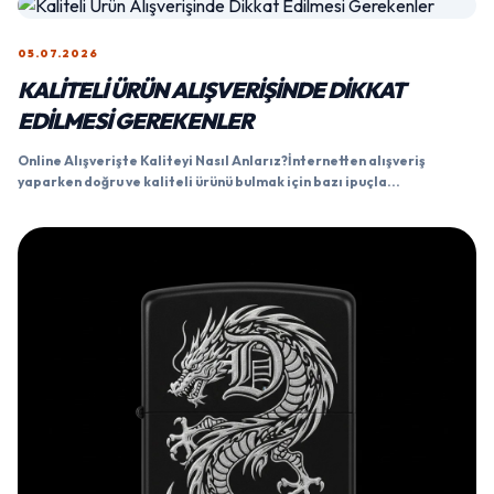
05.07.2026
KALITELI ÜRÜN ALIŞVERIŞINDE DIKKAT
EDILMESI GEREKENLER
Online Alışverişte Kaliteyi Nasıl Anlarız?İnternetten alışveriş
yaparken doğru ve kaliteli ürünü bulmak için bazı ipuçla...