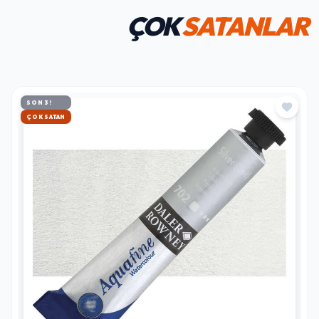
ÇOK
SATANLAR
SON 3!
HIZLI KARGO