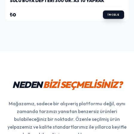
SULU BOYA DEFTERI 300 GR. A3 10 YAPRAK
₺0
İNCELE
NEDEN
BİZİ SEÇMELİSİNİZ?
Mağazamız, sadece bir alışveriş platformu değil, aynı
zamanda tarzınızı yansıtan benzersiz ürünleri
bulabileceğiniz bir noktadır. Özenle seçilmiş ürün
yelpazemiz ve kalite standartlarımız ile yıllarca keyifle