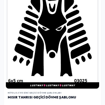
LUSTWAY
LUSTWAY
LUSTWAY
MITOLOJI VE DINI GEÇICI DÖVME ŞABLONLARI
MISIR TANRISI GEÇICI DÖVME ŞABLONU