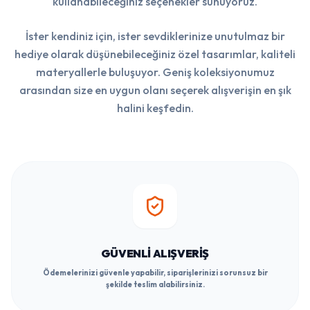
kullanabileceğiniz seçenekler sunuyoruz.
İster kendiniz için, ister sevdiklerinize unutulmaz bir
hediye olarak düşünebileceğiniz özel tasarımlar, kaliteli
materyallerle buluşuyor. Geniş koleksiyonumuz
arasından size en uygun olanı seçerek alışverişin en şık
halini keşfedin.
GÜVENLI ALIŞVERIŞ
Ödemelerinizi güvenle yapabilir, siparişlerinizi sorunsuz bir
şekilde teslim alabilirsiniz.