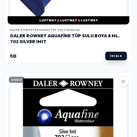
LUSTWAY
LUSTWAY
LUSTWAY
DALER ROWNEY AQUAFINE TÜP SULU BOYALAR
DALER ROWNEY AQUAFINE TÜP SULU BOYA 8 ML.
702 SILVER IMIT
₺0
İNCELE
SON 3!