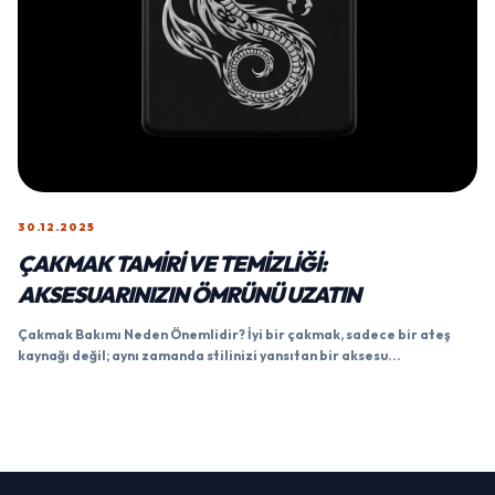
30.12.2025
ÇAKMAK TAMIRI VE TEMIZLIĞI:
AKSESUARINIZIN ÖMRÜNÜ UZATIN
Çakmak Bakımı Neden Önemlidir? İyi bir çakmak, sadece bir ateş
kaynağı değil; aynı zamanda stilinizi yansıtan bir aksesu...