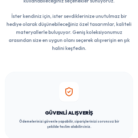
kullanabileceğiniz seçenekler sunuyoruz.
İster kendiniz için, ister sevdiklerinize unutulmaz bir
hediye olarak düşünebileceğiniz özel tasarımlar, kaliteli
materyallerle buluşuyor. Geniş koleksiyonumuz
arasından size en uygun olanı seçerek alışverişin en şık
halini keşfedin.
GÜVENLI ALIŞVERIŞ
Ödemelerinizi güvenle yapabilir, siparişlerinizi sorunsuz bir
şekilde teslim alabilirsiniz.