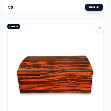
₺0
İNCELE
SON 3!