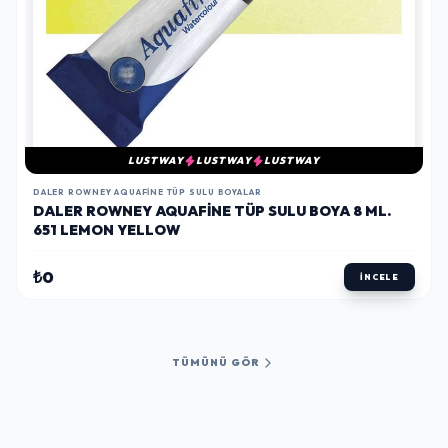
LUSTWAY
LUSTWAY
LUSTWAY
DALER ROWNEY AQUAFINE TÜP SULU BOYALAR
DALER ROWNEY AQUAFINE TÜP SULU BOYA 8 ML.
651 LEMON YELLOW
₺0
İNCELE
TÜMÜNÜ GÖR