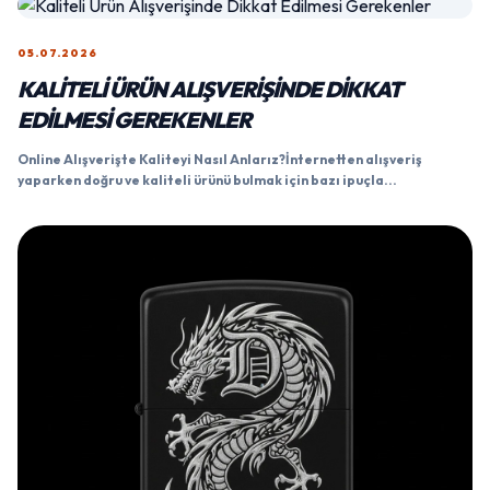
05.07.2026
KALITELI ÜRÜN ALIŞVERIŞINDE DIKKAT
EDILMESI GEREKENLER
Online Alışverişte Kaliteyi Nasıl Anlarız?İnternetten alışveriş
yaparken doğru ve kaliteli ürünü bulmak için bazı ipuçla...