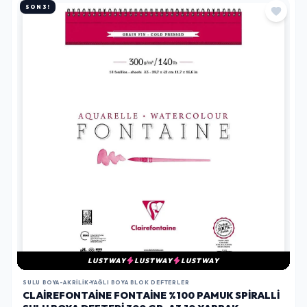
SON 3!
LUSTWAY
LUSTWAY
LUSTWAY
SULU BOYA-AKRILIK-YAĞLI BOYA BLOK DEFTERLER
CLAIREFONTAINE FONTAINE %100 PAMUK SPIRALLI