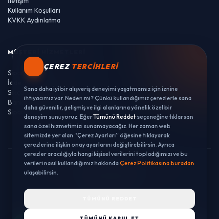
İletişim
Kullanım Koşulları
KVKK Aydınlatma
MÜŞTERI HIZMETLERI
ÇEREZ
TERCIHLERI
Sipariş Takibi
İade ve Değişim
Sana daha iyi bir alışveriş deneyimi yaşatmamız için iznine
Sıkça Sorulan Sorular
ihtiyacımız var. Neden mi? Çünkü kullandığımız çerezlerle sana
Banka Hesaplarımız
daha güvenilir, gelişmiş ve ilgi alanlarına yönelik özel bir
Sipariş Takibi
deneyim sunuyoruz. Eğer
Tümünü Reddet
seçeneğine tıklarsan
sana özel hizmetimizi sunamayacağız. Her zaman web
sitemizde yer alan “Çerez Ayarları” öğesine tıklayarak
çerezlerine ilişkin onay ayarlarını değiştirebilirsin. Ayrıca
çerezler aracılığıyla hangi kişisel verilerini topladığımızı ve bu
verileri nasıl kullandığımız hakkında
Çerez Politikasına buradan
© 2026 LUSTWAY. TÜM HAKLARI SAKLIDIR.
ulaşabilirsin.
MercurisSoft | E-ticaret paketleri ile hazırlanmıştır.
TÜMÜNÜ REDDET
TÜMÜNÜ KABUL ET