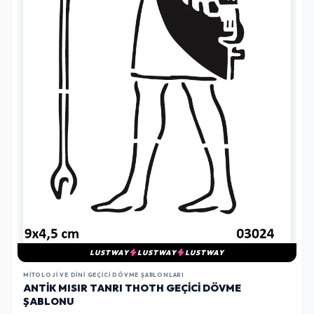
LUSTWAY
LUSTWAY
LUSTWAY
MITOLOJI VE DINI GEÇICI DÖVME ŞABLONLARI
ANTIK MISIR TANRI THOTH GEÇICI DÖVME
ŞABLONU