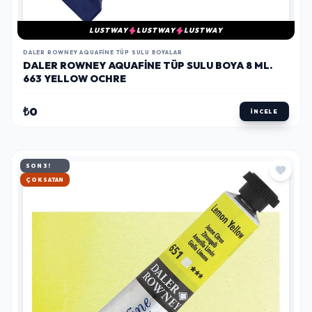
LUSTWAY
LUSTWAY
LUSTWAY
DALER ROWNEY AQUAFINE TÜP SULU BOYALAR
DALER ROWNEY AQUAFINE TÜP SULU BOYA 8 ML.
663 YELLOW OCHRE
₺0
İNCELE
SON 3!
HIZLI KARGO