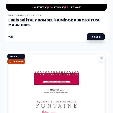
LUSTWAY
LUSTWAY
LUSTWAY
PURO KUTUSU / HUMIDOR
LUBINSKI İTALY BOMBELI HUMIDOR PURO KUTUSU
MAUN 100'S
₺0
İNCELE
SON 3!
HIZLI KARGO