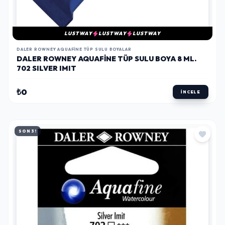
LUSTWAY
LUSTWAY
LUSTWAY
DALER ROWNEY AQUAFINE TÜP SULU BOYALAR
DALER ROWNEY AQUAFINE TÜP SULU BOYA 8 ML.
702 SILVER IMIT
₺0
İNCELE
SON 3!