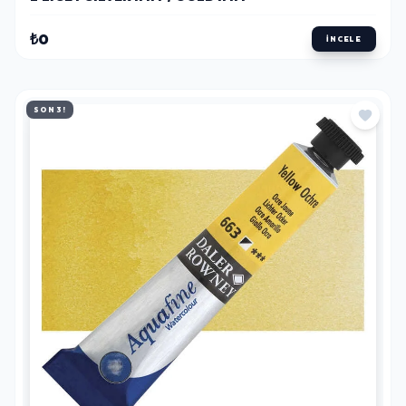
₺0
İNCELE
SON 3!