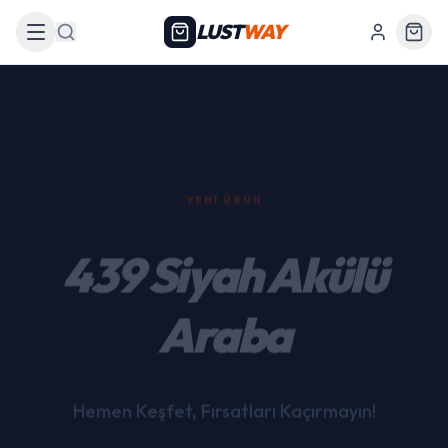
LUST
WAY
Arama
YENI ÜRÜN
439 Siyah Akülü
Araba
Hemen Keşfet, Fırsatları Kaçırmayın!