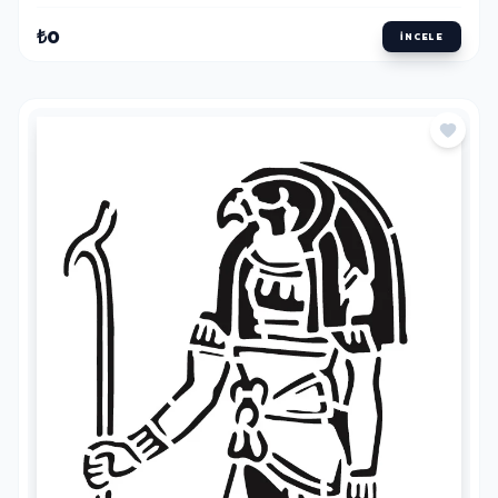
₺0
İNCELE