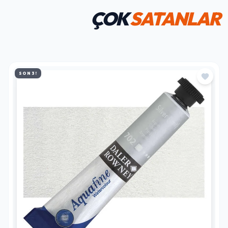
ÇOK
SATANLAR
SON 3!