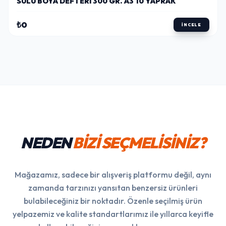
SULU BOYA DEFTERI 300 GR. A3 10 YAPRAK
₺0
İNCELE
NEDEN
BİZİ SEÇMELİSİNİZ?
Mağazamız, sadece bir alışveriş platformu değil, aynı
zamanda tarzınızı yansıtan benzersiz ürünleri
bulabileceğiniz bir noktadır. Özenle seçilmiş ürün
yelpazemiz ve kalite standartlarımız ile yıllarca keyifle