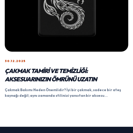
30.12.2025
ÇAKMAK TAMIRI VE TEMIZLIĞI:
AKSESUARINIZIN ÖMRÜNÜ UZATIN
Çakmak Bakımı Neden Önemlidir? İyi bir çakmak, sadece bir ateş
kaynağı değil; aynı zamanda stilinizi yansıtan bir aksesu...