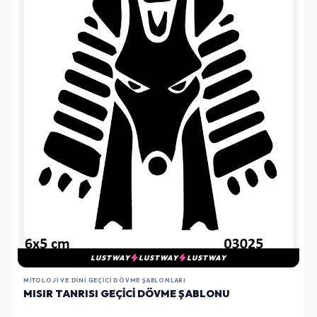
LUSTWAY
LUSTWAY
LUSTWAY
MITOLOJI VE DINI GEÇICI DÖVME ŞABLONLARI
MISIR TANRISI GEÇICI DÖVME ŞABLONU