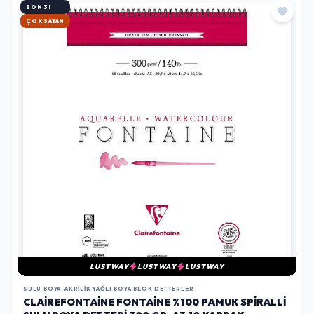
SON 3!
HIZLI KARGO
LUSTWAY
LUSTWAY
LUSTWAY
SULU BOYA-AKRILIK-YAĞLI BOYA BLOK DEFTERLER
CLAIREFONTAINE FONTAINE %100 PAMUK SPIRALLI