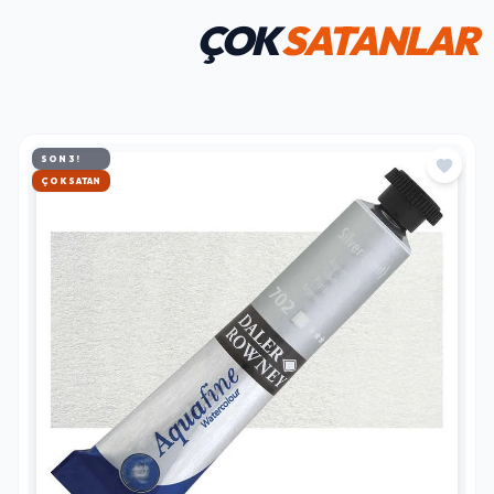
ÇOK
SATANLAR
SON 3!
HIZLI KARGO