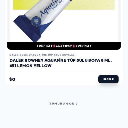
LUSTWAY
LUSTWAY
LUSTWAY
DALER ROWNEY AQUAFINE TÜP SULU BOYALAR
DALER ROWNEY AQUAFINE TÜP SULU BOYA 8 ML.
651 LEMON YELLOW
₺0
İNCELE
TÜMÜNÜ GÖR