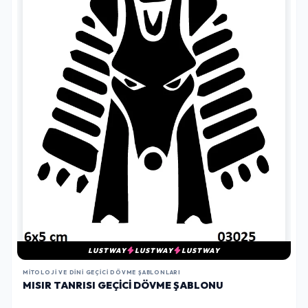
LUSTWAY
LUSTWAY
LUSTWAY
MITOLOJI VE DINI GEÇICI DÖVME ŞABLONLARI
MISIR TANRISI GEÇICI DÖVME ŞABLONU