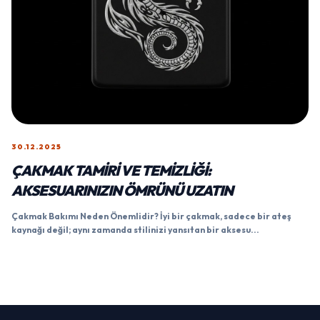
30.12.2025
ÇAKMAK TAMIRI VE TEMIZLIĞI:
AKSESUARINIZIN ÖMRÜNÜ UZATIN
Çakmak Bakımı Neden Önemlidir? İyi bir çakmak, sadece bir ateş
kaynağı değil; aynı zamanda stilinizi yansıtan bir aksesu...