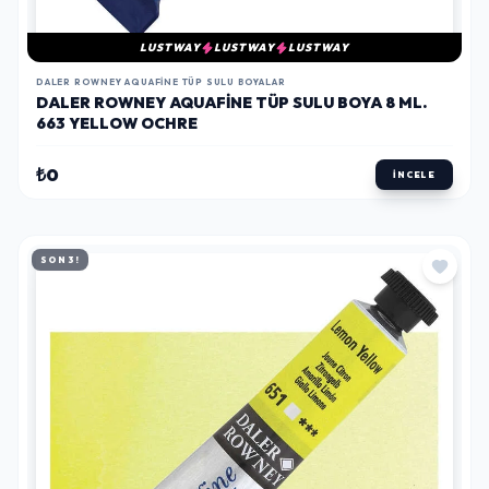
LUSTWAY
LUSTWAY
LUSTWAY
DALER ROWNEY AQUAFINE TÜP SULU BOYALAR
DALER ROWNEY AQUAFINE TÜP SULU BOYA 8 ML.
663 YELLOW OCHRE
₺0
İNCELE
SON 3!