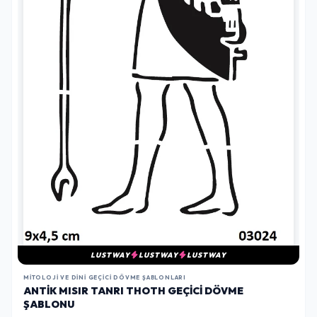
LUSTWAY
LUSTWAY
LUSTWAY
MITOLOJI VE DINI GEÇICI DÖVME ŞABLONLARI
ANTIK MISIR TANRI THOTH GEÇICI DÖVME
ŞABLONU