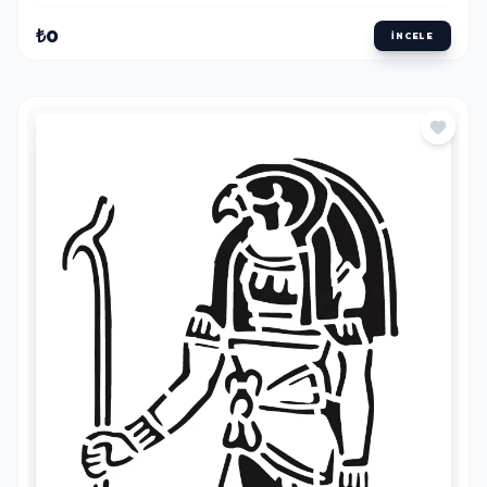
₺0
İNCELE