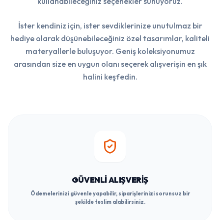
kullanabileceğiniz seçenekler sunuyoruz.
İster kendiniz için, ister sevdiklerinize unutulmaz bir
hediye olarak düşünebileceğiniz özel tasarımlar, kaliteli
materyallerle buluşuyor. Geniş koleksiyonumuz
arasından size en uygun olanı seçerek alışverişin en şık
halini keşfedin.
GÜVENLI ALIŞVERIŞ
Ödemelerinizi güvenle yapabilir, siparişlerinizi sorunsuz bir
şekilde teslim alabilirsiniz.