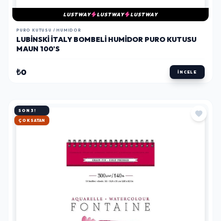
LUSTWAY
LUSTWAY
LUSTWAY
PURO KUTUSU / HUMIDOR
LUBINSKI İTALY BOMBELI HUMIDOR PURO KUTUSU
MAUN 100'S
₺0
İNCELE
SON 3!
HIZLI KARGO