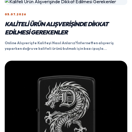
05.07.2026
KALITELI ÜRÜN ALIŞVERIŞINDE DIKKAT
EDILMESI GEREKENLER
Online Alışverişte Kaliteyi Nasıl Anlarız?İnternetten alışveriş
yaparken doğru ve kaliteli ürünü bulmak için bazı ipuçla...