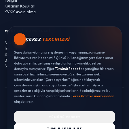
İletişim
Kullanım Koşulları
KVKK Aydınlatma
MÜŞTERI HIZMETLERI
ÇEREZ
TERCIHLERI
Sipariş Takibi
İade ve Değişim
Sana daha iyi bir alışveriş deneyimi yaşatmamız için iznine
Sıkça Sorulan Sorular
ihtiyacımız var. Neden mi? Çünkü kullandığımız çerezlerle sana
Banka Hesaplarımız
daha güvenilir, gelişmiş ve ilgi alanlarına yönelik özel bir
Sipariş Takibi
deneyim sunuyoruz. Eğer
Tümünü Reddet
seçeneğine tıklarsan
sana özel hizmetimizi sunamayacağız. Her zaman web
sitemizde yer alan “Çerez Ayarları” öğesine tıklayarak
çerezlerine ilişkin onay ayarlarını değiştirebilirsin. Ayrıca
çerezler aracılığıyla hangi kişisel verilerini topladığımızı ve bu
verileri nasıl kullandığımız hakkında
Çerez Politikasına buradan
© 2026 LUSTWAY. TÜM HAKLARI SAKLIDIR.
ulaşabilirsin.
MercurisSoft | E-ticaret paketleri ile hazırlanmıştır.
TÜMÜNÜ REDDET
TÜMÜNÜ KABUL ET