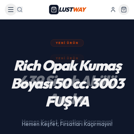
LUST
WAY
Arama
YENI ÜRÜN
439 Siyah Akülü
Araba
Hemen Keşfet, Fırsatları Kaçırmayın!