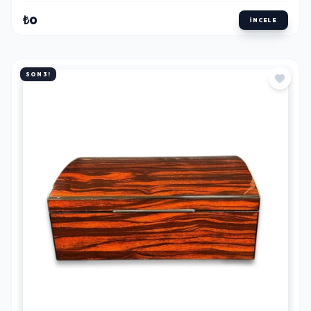
₺0
İNCELE
SON 3!