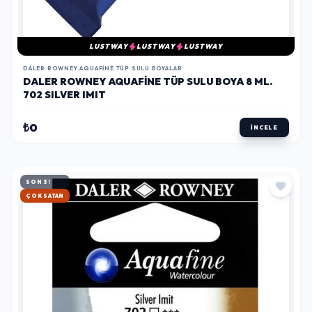
LUSTWAY
LUSTWAY
LUSTWAY
DALER ROWNEY AQUAFINE TÜP SULU BOYALAR
DALER ROWNEY AQUAFINE TÜP SULU BOYA 8 ML.
702 SILVER IMIT
₺0
İNCELE
SON 3!
HIZLI KARGO