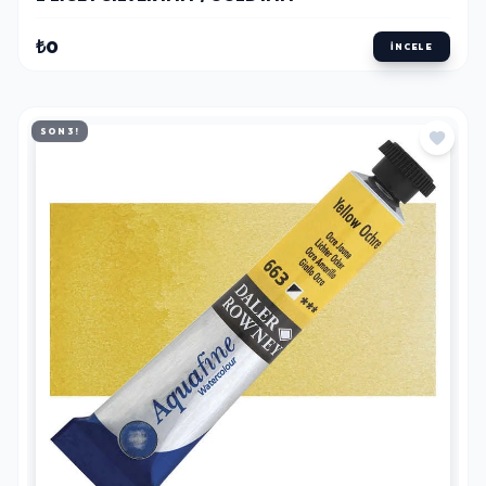
₺0
İNCELE
SON 3!