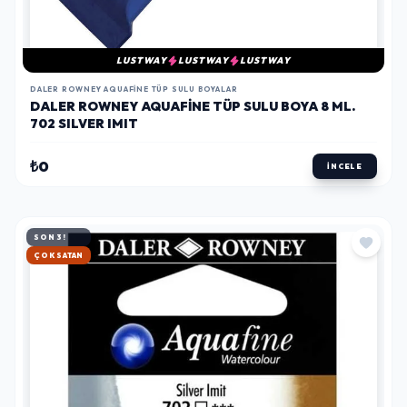
LUSTWAY
LUSTWAY
LUSTWAY
DALER ROWNEY AQUAFINE TÜP SULU BOYALAR
DALER ROWNEY AQUAFINE TÜP SULU BOYA 8 ML.
702 SILVER IMIT
₺0
İNCELE
SON 3!
HIZLI KARGO