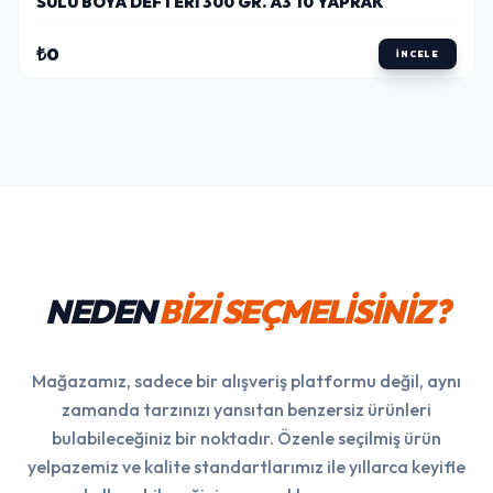
SULU BOYA DEFTERI 300 GR. A3 10 YAPRAK
₺0
İNCELE
NEDEN
BİZİ SEÇMELİSİNİZ?
Mağazamız, sadece bir alışveriş platformu değil, aynı
zamanda tarzınızı yansıtan benzersiz ürünleri
bulabileceğiniz bir noktadır. Özenle seçilmiş ürün
yelpazemiz ve kalite standartlarımız ile yıllarca keyifle