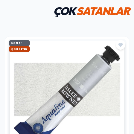
ÇOK
SATANLAR
SON 3!
HIZLI KARGO