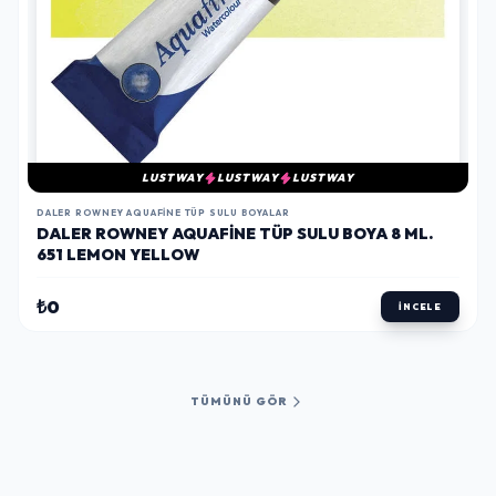
LUSTWAY
LUSTWAY
LUSTWAY
DALER ROWNEY AQUAFINE TÜP SULU BOYALAR
DALER ROWNEY AQUAFINE TÜP SULU BOYA 8 ML.
651 LEMON YELLOW
₺0
İNCELE
TÜMÜNÜ GÖR