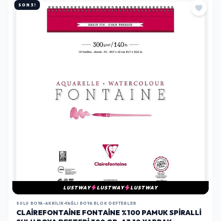
SON 3!
LUSTWAY
LUSTWAY
LUSTWAY
SULU BOYA-AKRILIK-YAĞLI BOYA BLOK DEFTERLER
CLAIREFONTAINE FONTAINE %100 PAMUK SPIRALLI