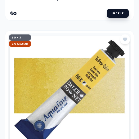
₺0
İNCELE
SON 3!
HIZLI KARGO