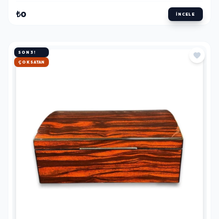
₺0
İNCELE
SON 3!
HIZLI KARGO