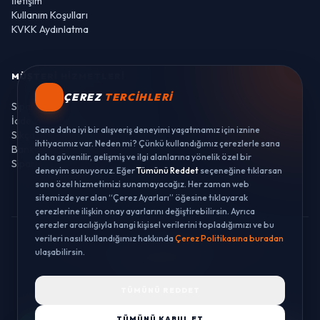
İletişim
Kullanım Koşulları
KVKK Aydınlatma
MÜŞTERI HIZMETLERI
ÇEREZ
TERCIHLERI
Sipariş Takibi
İade ve Değişim
Sana daha iyi bir alışveriş deneyimi yaşatmamız için iznine
Sıkça Sorulan Sorular
ihtiyacımız var. Neden mi? Çünkü kullandığımız çerezlerle sana
Banka Hesaplarımız
daha güvenilir, gelişmiş ve ilgi alanlarına yönelik özel bir
Sipariş Takibi
deneyim sunuyoruz. Eğer
Tümünü Reddet
seçeneğine tıklarsan
sana özel hizmetimizi sunamayacağız. Her zaman web
sitemizde yer alan “Çerez Ayarları” öğesine tıklayarak
çerezlerine ilişkin onay ayarlarını değiştirebilirsin. Ayrıca
çerezler aracılığıyla hangi kişisel verilerini topladığımızı ve bu
verileri nasıl kullandığımız hakkında
Çerez Politikasına buradan
© 2026 LUSTWAY. TÜM HAKLARI SAKLIDIR.
ulaşabilirsin.
MercurisSoft | E-ticaret paketleri ile hazırlanmıştır.
TÜMÜNÜ REDDET
TÜMÜNÜ KABUL ET