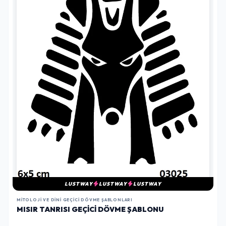
LUSTWAY
LUSTWAY
LUSTWAY
MITOLOJI VE DINI GEÇICI DÖVME ŞABLONLARI
MISIR TANRISI GEÇICI DÖVME ŞABLONU