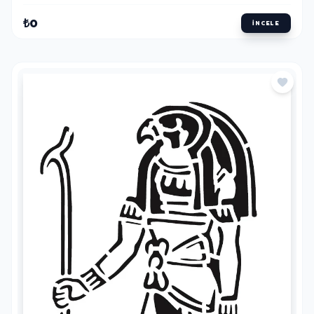
₺0
İNCELE