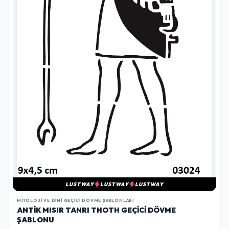
LUSTWAY
LUSTWAY
LUSTWAY
MITOLOJI VE DINI GEÇICI DÖVME ŞABLONLARI
ANTIK MISIR TANRI THOTH GEÇICI DÖVME
ŞABLONU