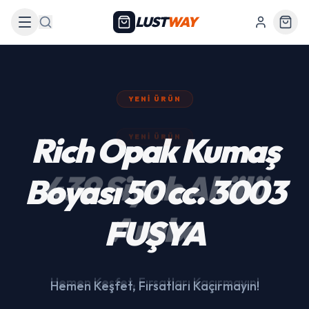
LUST
WAY
Arama
YENI ÜRÜN
439 Siyah Akülü
Araba
Hemen Keşfet, Fırsatları Kaçırmayın!