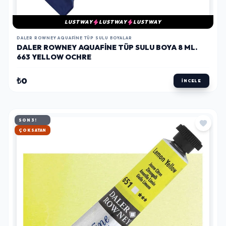
LUSTWAY
LUSTWAY
LUSTWAY
DALER ROWNEY AQUAFINE TÜP SULU BOYALAR
DALER ROWNEY AQUAFINE TÜP SULU BOYA 8 ML.
663 YELLOW OCHRE
₺0
İNCELE
SON 3!
HIZLI KARGO