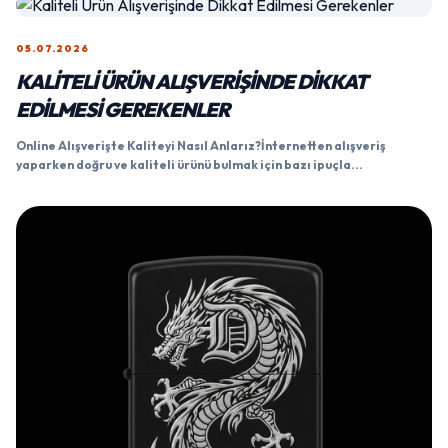
05.07.2026
KALITELI ÜRÜN ALIŞVERIŞINDE DIKKAT
EDILMESI GEREKENLER
Online Alışverişte Kaliteyi Nasıl Anlarız?İnternetten alışveriş
yaparken doğru ve kaliteli ürünü bulmak için bazı ipuçla...