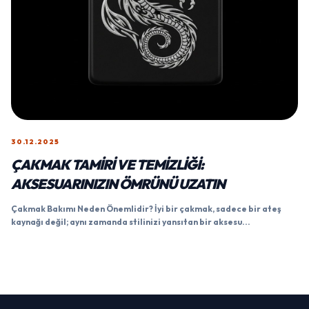
30.12.2025
ÇAKMAK TAMIRI VE TEMIZLIĞI:
AKSESUARINIZIN ÖMRÜNÜ UZATIN
Çakmak Bakımı Neden Önemlidir? İyi bir çakmak, sadece bir ateş
kaynağı değil; aynı zamanda stilinizi yansıtan bir aksesu...