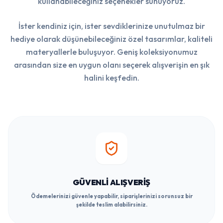
kullanabileceğiniz seçenekler sunuyoruz.
İster kendiniz için, ister sevdiklerinize unutulmaz bir
hediye olarak düşünebileceğiniz özel tasarımlar, kaliteli
materyallerle buluşuyor. Geniş koleksiyonumuz
arasından size en uygun olanı seçerek alışverişin en şık
halini keşfedin.
GÜVENLI ALIŞVERIŞ
Ödemelerinizi güvenle yapabilir, siparişlerinizi sorunsuz bir
şekilde teslim alabilirsiniz.