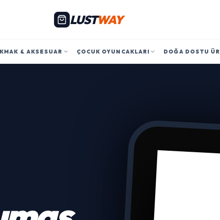
LUST
WAY
KMAK & AKSESUAR
ÇOCUK OYUNCAKLARI
DOĞA DOSTU Ü