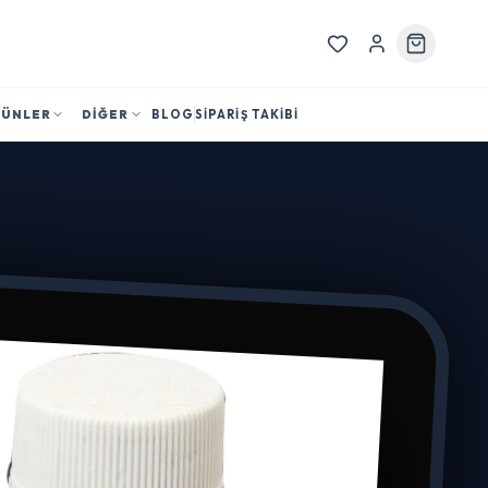
RÜNLER
DİĞER
BLOG
SİPARİŞ TAKİBİ