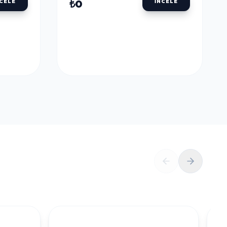
ULU
DALER ROWNEY AQUAFINE TÜP SULU
BOYALAR
DALER ROWNEY
U
AQUAFINE TÜP SULU
LLOW
BOYA 8 ML. 651 LEMON
YELLOW
₺0
NCELE
İNCELE