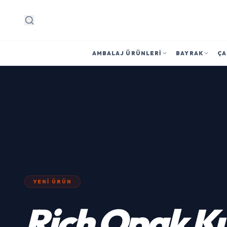
Arama
AMBALAJ ÜRÜNLERI
BAYRAK
ÇA
YENI ÜRÜN
Rich
Opak