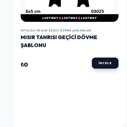
LUSTWAY
LUSTWAY
LUSTWAY
MITOLOJI VE DINI GEÇICI DÖVME ŞABLONLARI
MISIR TANRISI GEÇICI DÖVME
ŞABLONU
₺0
İNCELE