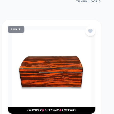
TÜMÜNÜ GÖR
SON 3!