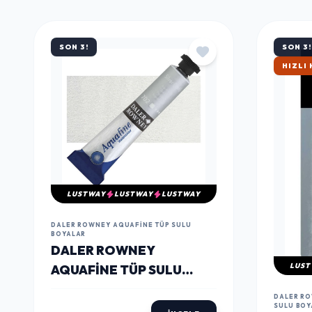
MÜŞTERILERIN TERCIHI
ÇOK
SATANLAR
SON 3!
SON 3!
ÇOK S
LUSTWAY
LUSTWAY
LUSTWAY