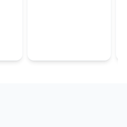
M
100MM UZUN
S.TABAKALARI
KOLEKSIYONU İNCELE