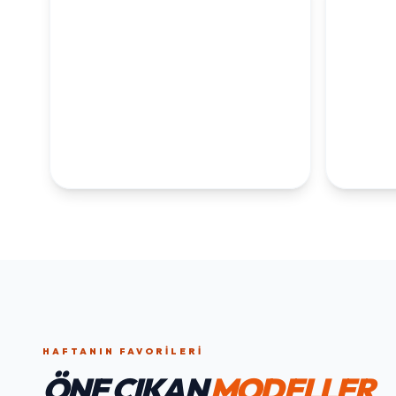
KOLEKSİYONLARI
KEŞFET
1. YAŞ ERKEK
1. Y
DOĞUM GÜNÜ
KOLEKS
KOLEKSIYONU İNCELE