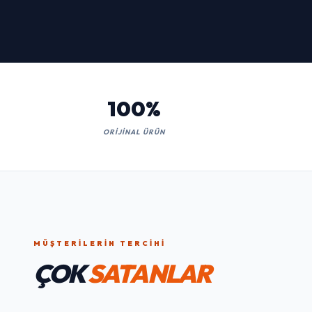
Kaçırmayın!
İNCELE
100%
ORIJINAL ÜRÜN