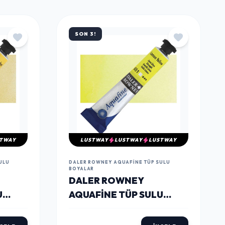
TÜMÜNÜ GÖR
SON 3!
TWAY
LUSTWAY
LUSTWAY
LUSTWAY