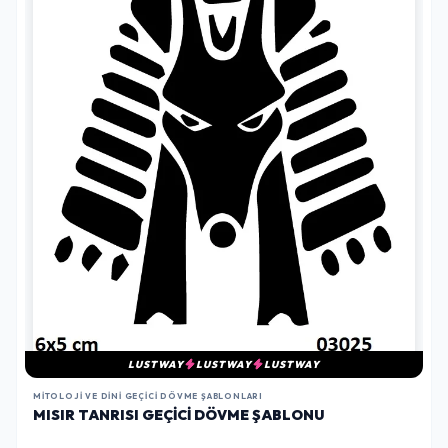
LUSTWAY
LUSTWAY
LUSTWAY
MITOLOJI VE DINI GEÇICI DÖVME ŞABLONLARI
MISIR TANRISI GEÇICI DÖVME ŞABLONU