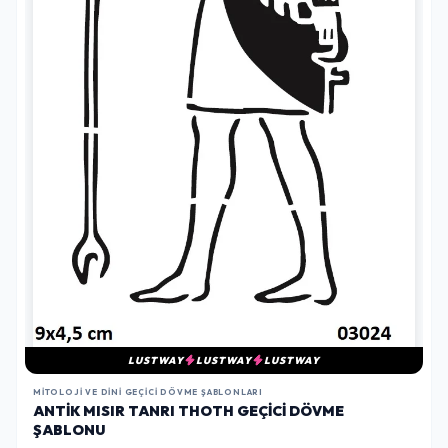
LUSTWAY
LUSTWAY
LUSTWAY
MITOLOJI VE DINI GEÇICI DÖVME ŞABLONLARI
ANTIK MISIR TANRI THOTH GEÇICI DÖVME
ŞABLONU