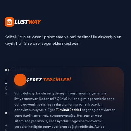
LUST
WAY
Kaliteli ürünler, özenli paketleme ve hızlı teslimat ile alışverişin en
keyifli hali. Size özel seçenekleri keşfedin.
HIZLI LINKLER
ÇEREZ
TERCIHLERI
En Yeniler
Çok Satanlar
Sana daha iyi bir alışveriş deneyimi yaşatmamız için iznine
Hediye Setleri
ihtiyacımız var. Neden mi? Çünkü kullandığımız çerezlerle sana
daha güvenilir, gelişmiş ve ilgi alanlarına yönelik özel bir
deneyim sunuyoruz. Eğer
Tümünü Reddet
seçeneğine tıklarsan
KURUMSAL
sana özel hizmetimizi sunamayacağız. Her zaman web
sitemizde yer alan “Çerez Ayarları” öğesine tıklayarak
Hakkımızda
çerezlerine ilişkin onay ayarlarını değiştirebilirsin. Ayrıca