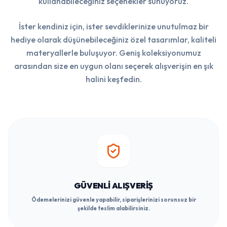
kullanabileceğiniz seçenekler sunuyoruz.
İster kendiniz için, ister sevdiklerinize unutulmaz bir
hediye olarak düşünebileceğiniz özel tasarımlar, kaliteli
materyallerle buluşuyor. Geniş koleksiyonumuz
arasından size en uygun olanı seçerek alışverişin en şık
halini keşfedin.
GÜVENLI ALIŞVERIŞ
Ödemelerinizi güvenle yapabilir, siparişlerinizi sorunsuz bir
şekilde teslim alabilirsiniz.