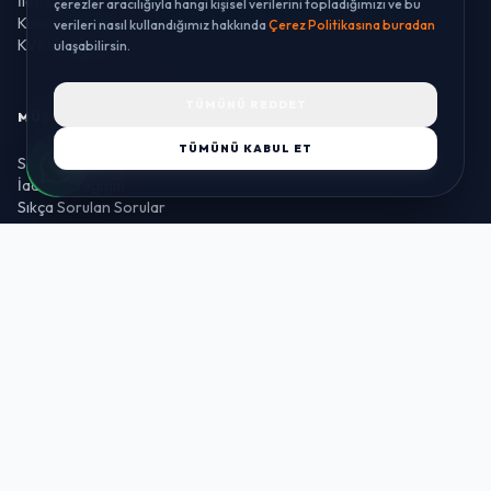
İletişim
çerezler aracılığıyla hangi kişisel verilerini topladığımızı ve bu
Kullanım Koşulları
verileri nasıl kullandığımız hakkında
Çerez Politikasına buradan
KVKK Aydınlatma
ulaşabilirsin.
TÜMÜNÜ REDDET
MÜŞTERI HIZMETLERI
TÜMÜNÜ KABUL ET
Sipariş Takibi
İade ve Değişim
Sıkça Sorulan Sorular
Banka Hesaplarımız
Sipariş Takibi
© 2026 LUSTWAY. TÜM HAKLARI SAKLIDIR.
MercurisSoft | E-ticaret paketleri ile hazırlanmıştır.