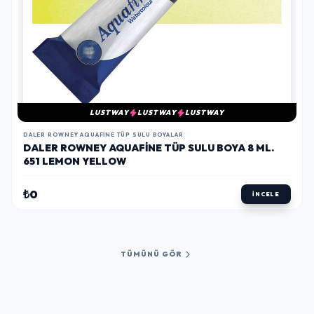
LUSTWAY
LUSTWAY
LUSTWAY
DALER ROWNEY AQUAFINE TÜP SULU BOYALAR
DALER ROWNEY AQUAFINE TÜP SULU BOYA 8 ML.
651 LEMON YELLOW
₺0
İNCELE
TÜMÜNÜ GÖR