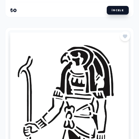
₺0
İNCELE