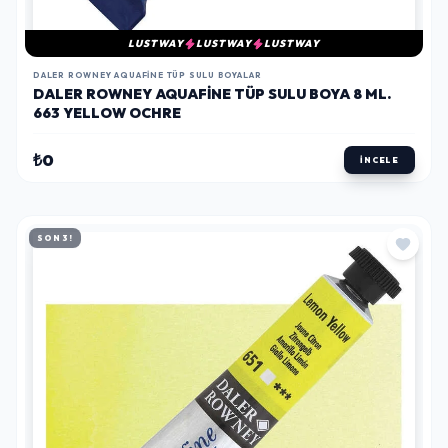
LUSTWAY
LUSTWAY
LUSTWAY
DALER ROWNEY AQUAFINE TÜP SULU BOYALAR
DALER ROWNEY AQUAFINE TÜP SULU BOYA 8 ML.
663 YELLOW OCHRE
₺0
İNCELE
SON 3!