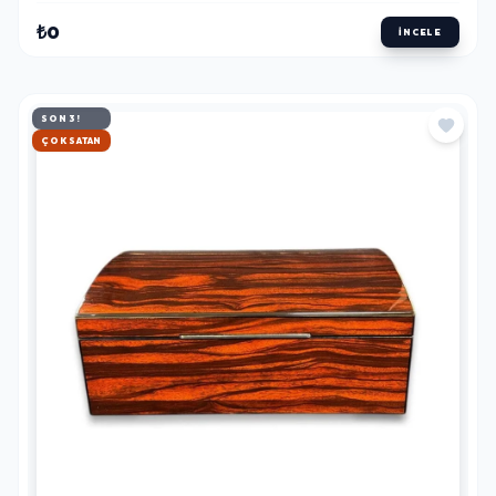
₺0
İNCELE
SON 3!
HIZLI KARGO