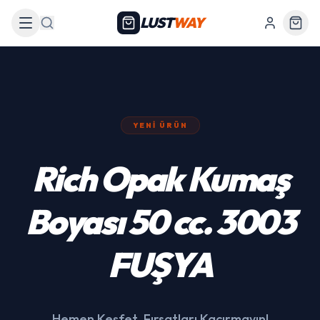
LUST
WAY
Arama
YENI ÜRÜN
439 Siyah Akülü
Araba
Hemen Keşfet, Fırsatları Kaçırmayın!