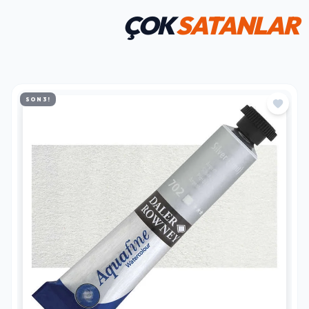
ÇOK
SATANLAR
SON 3!