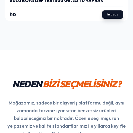
SULU BOYA DEFTERI 300 GR. A3 10 YAPRAK
₺0
İNCELE
NEDEN
BİZİ SEÇMELİSİNİZ?
Mağazamız, sadece bir alışveriş platformu değil, aynı
zamanda tarzınızı yansıtan benzersiz ürünleri
bulabileceğiniz bir noktadır. Özenle seçilmiş ürün
yelpazemiz ve kalite standartlarımız ile yıllarca keyifle