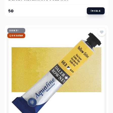
₺0
İNCELE
SON 3!
HIZLI KARGO