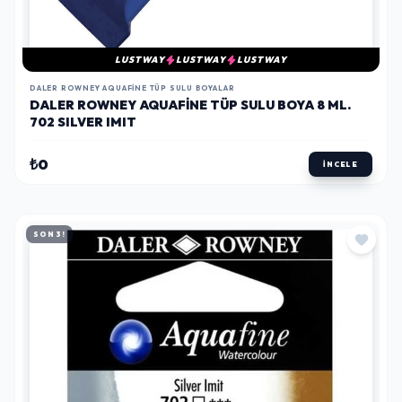
LUSTWAY
LUSTWAY
LUSTWAY
DALER ROWNEY AQUAFINE TÜP SULU BOYALAR
DALER ROWNEY AQUAFINE TÜP SULU BOYA 8 ML.
702 SILVER IMIT
₺0
İNCELE
SON 3!