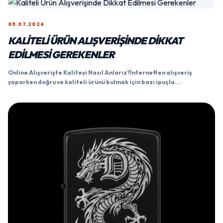
05.07.2026
KALITELI ÜRÜN ALIŞVERIŞINDE DIKKAT
EDILMESI GEREKENLER
Online Alışverişte Kaliteyi Nasıl Anlarız?İnternetten alışveriş
yaparken doğru ve kaliteli ürünü bulmak için bazı ipuçla...