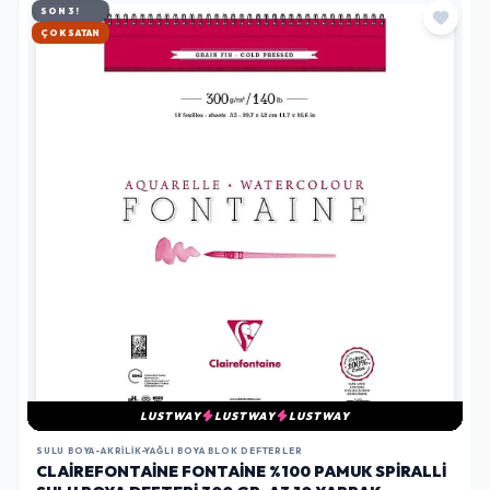
SON 3!
HIZLI KARGO
LUSTWAY
LUSTWAY
LUSTWAY
SULU BOYA-AKRILIK-YAĞLI BOYA BLOK DEFTERLER
CLAIREFONTAINE FONTAINE %100 PAMUK SPIRALLI