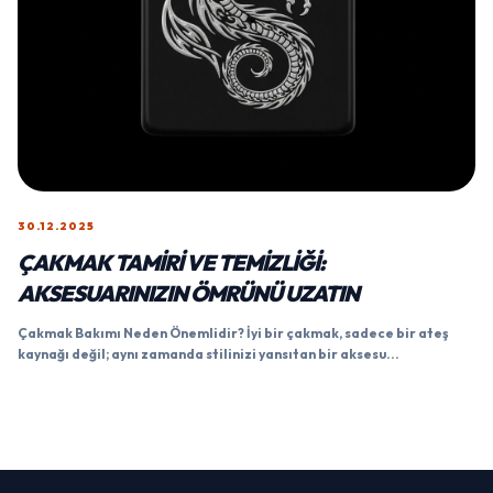
30.12.2025
ÇAKMAK TAMIRI VE TEMIZLIĞI:
AKSESUARINIZIN ÖMRÜNÜ UZATIN
Çakmak Bakımı Neden Önemlidir? İyi bir çakmak, sadece bir ateş
kaynağı değil; aynı zamanda stilinizi yansıtan bir aksesu...