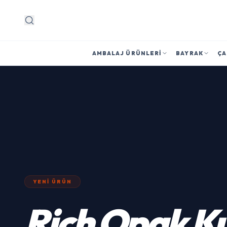
Arama
AMBALAJ ÜRÜNLERI
BAYRAK
ÇA
YENI ÜRÜN
Rich
Opak