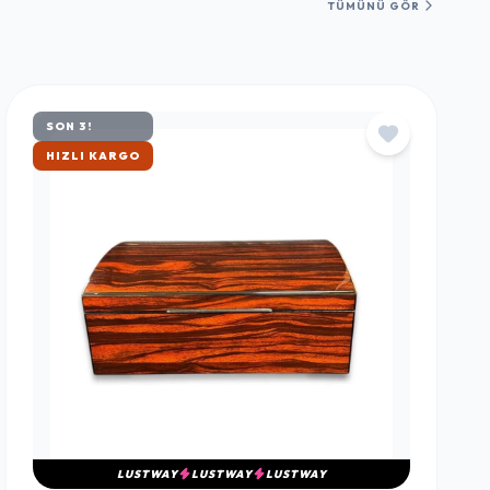
TÜMÜNÜ GÖR
SON 3!
ÇOK SATAN