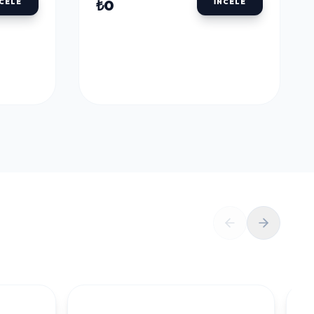
ULU
DALER ROWNEY AQUAFINE TÜP SULU
BOYALAR
DALER ROWNEY
U
AQUAFINE TÜP SULU
LLOW
BOYA 8 ML. 651 LEMON
YELLOW
₺0
NCELE
İNCELE