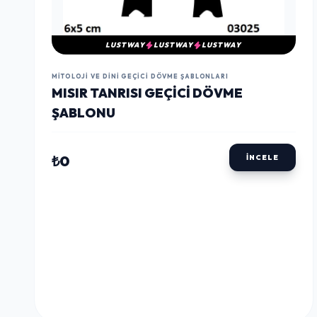
LUSTWAY
LUSTWAY
LUSTWAY
MITOLOJI VE DINI GEÇICI DÖVME ŞABLONLARI
MISIR TANRISI GEÇICI DÖVME
ŞABLONU
₺0
İNCELE