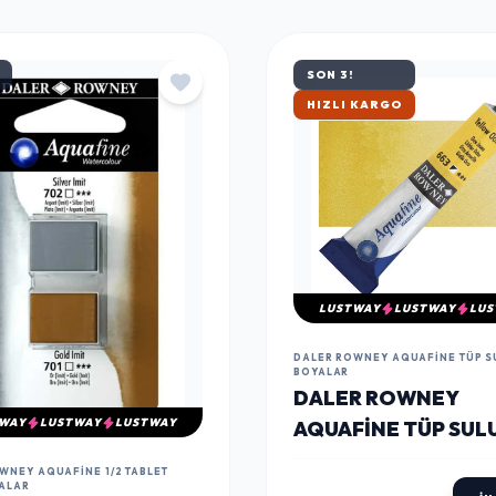
SON 3!
ÇOK SATAN
LUSTWAY
LUSTWAY
LUS