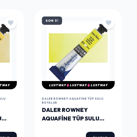
TÜMÜNÜ GÖR
SON 3!
TWAY
LUSTWAY
LUSTWAY
LUSTWAY