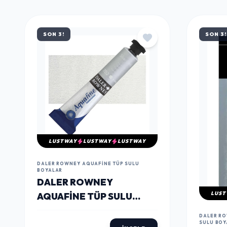
MÜŞTERILERIN TERCIHI
ÇOK
SATANLAR
SON 3!
SON 3!
LUSTWAY
LUSTWAY
LUSTWAY