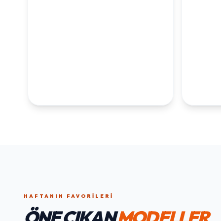
KOLEKSİYONLARI
KEŞFET
1. YAŞ ERKEK
1. Y
DOĞUM GÜNÜ
KOLEKS
KOLEKSIYONU İNCELE