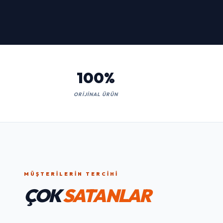
Kaçırmayın!
İNCELE
100%
ORIJINAL ÜRÜN