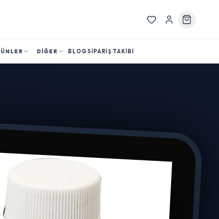
RÜNLER
DİĞER
BLOG
SİPARİŞ TAKİBİ