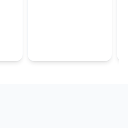
M
100MM UZUN
S.TABAKALARI
KOLEKSIYONU İNCELE