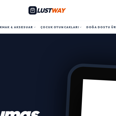
LUST
WAY
KMAK & AKSESUAR
ÇOCUK OYUNCAKLARI
DOĞA DOSTU Ü