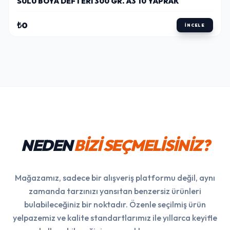
SULU BOYA DEFTERI 300 GR. A3 10 YAPRAK
₺0
İNCELE
NEDEN
BİZİ SEÇMELİSİNİZ?
Mağazamız, sadece bir alışveriş platformu değil, aynı
zamanda tarzınızı yansıtan benzersiz ürünleri
bulabileceğiniz bir noktadır. Özenle seçilmiş ürün
yelpazemiz ve kalite standartlarımız ile yıllarca keyifle