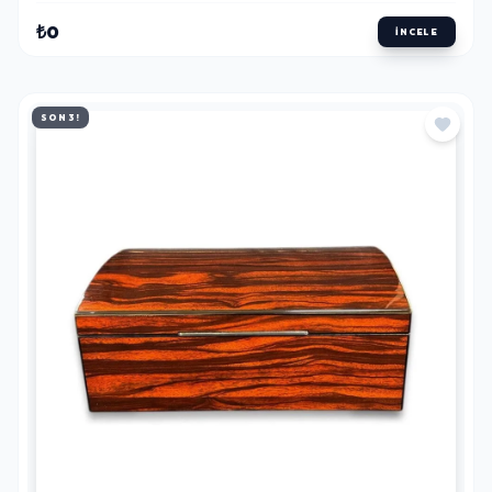
₺0
İNCELE
SON 3!