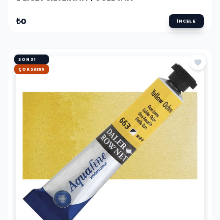
₺0
İNCELE
SON 3!
HIZLI KARGO