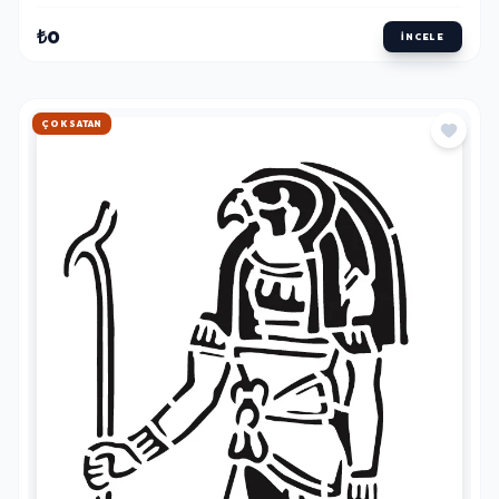
₺0
İNCELE
HIZLI KARGO