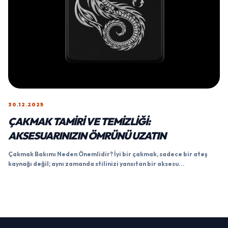
30.12.2025
ÇAKMAK TAMIRI VE TEMIZLIĞI:
AKSESUARINIZIN ÖMRÜNÜ UZATIN
Çakmak Bakımı Neden Önemlidir? İyi bir çakmak, sadece bir ateş
kaynağı değil; aynı zamanda stilinizi yansıtan bir aksesu...