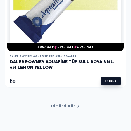
LUSTWAY
LUSTWAY
LUSTWAY
DALER ROWNEY AQUAFINE TÜP SULU BOYALAR
DALER ROWNEY AQUAFINE TÜP SULU BOYA 8 ML.
651 LEMON YELLOW
₺0
İNCELE
TÜMÜNÜ GÖR