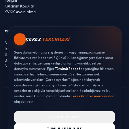
İletişim
Kullanım Koşulları
KVKK Aydınlatma
MÜŞTERI HIZMETLERI
ÇEREZ
TERCIHLERI
Sipariş Takibi
İade ve Değişim
Sana daha iyi bir alışveriş deneyimi yaşatmamız için iznine
Sıkça Sorulan Sorular
ihtiyacımız var. Neden mi? Çünkü kullandığımız çerezlerle sana
Banka Hesaplarımız
daha güvenilir, gelişmiş ve ilgi alanlarına yönelik özel bir
Sipariş Takibi
deneyim sunuyoruz. Eğer
Tümünü Reddet
seçeneğine tıklarsan
sana özel hizmetimizi sunamayacağız. Her zaman web
sitemizde yer alan “Çerez Ayarları” öğesine tıklayarak
çerezlerine ilişkin onay ayarlarını değiştirebilirsin. Ayrıca
çerezler aracılığıyla hangi kişisel verilerini topladığımızı ve bu
verileri nasıl kullandığımız hakkında
Çerez Politikasına buradan
© 2026 LUSTWAY. TÜM HAKLARI SAKLIDIR.
ulaşabilirsin.
MercurisSoft | E-ticaret paketleri ile hazırlanmıştır.
TÜMÜNÜ REDDET
TÜMÜNÜ KABUL ET