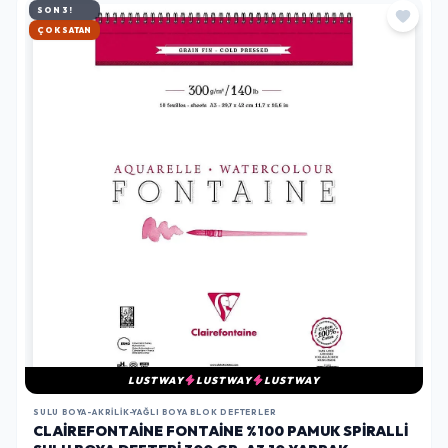
SON 3!
HIZLI KARGO
LUSTWAY
LUSTWAY
LUSTWAY
SULU BOYA-AKRILIK-YAĞLI BOYA BLOK DEFTERLER
CLAIREFONTAINE FONTAINE %100 PAMUK SPIRALLI