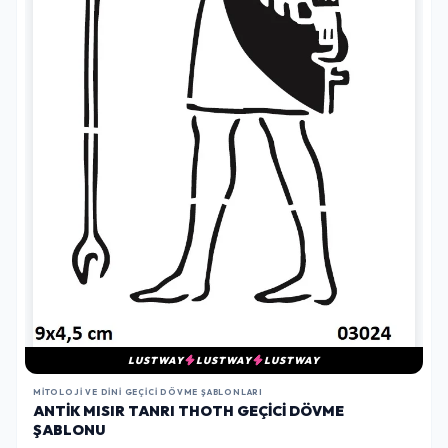
LUSTWAY
LUSTWAY
LUSTWAY
MITOLOJI VE DINI GEÇICI DÖVME ŞABLONLARI
ANTIK MISIR TANRI THOTH GEÇICI DÖVME
ŞABLONU