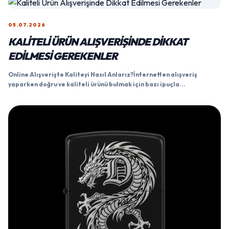
05.07.2026
KALITELI ÜRÜN ALIŞVERIŞINDE DIKKAT
EDILMESI GEREKENLER
Online Alışverişte Kaliteyi Nasıl Anlarız?İnternetten alışveriş
yaparken doğru ve kaliteli ürünü bulmak için bazı ipuçla...