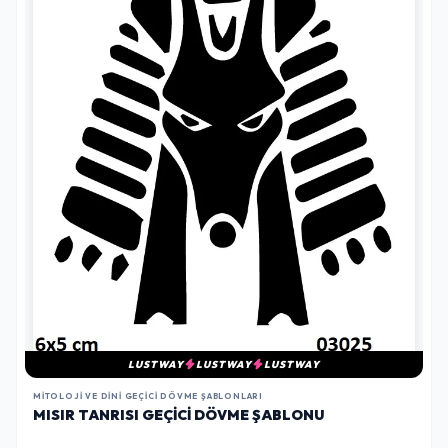
LUSTWAY
LUSTWAY
LUSTWAY
MITOLOJI VE DINI GEÇICI DÖVME ŞABLONLARI
MISIR TANRISI GEÇICI DÖVME ŞABLONU