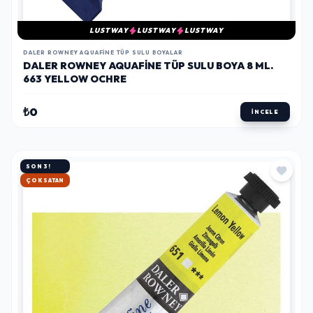
LUSTWAY
LUSTWAY
LUSTWAY
DALER ROWNEY AQUAFINE TÜP SULU BOYALAR
DALER ROWNEY AQUAFINE TÜP SULU BOYA 8 ML.
663 YELLOW OCHRE
₺0
İNCELE
SON 3!
HIZLI KARGO