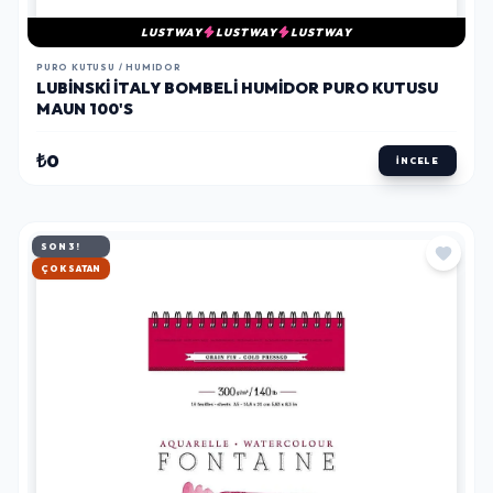
LUSTWAY
LUSTWAY
LUSTWAY
PURO KUTUSU / HUMIDOR
LUBINSKI İTALY BOMBELI HUMIDOR PURO KUTUSU
MAUN 100'S
₺0
İNCELE
SON 3!
HIZLI KARGO