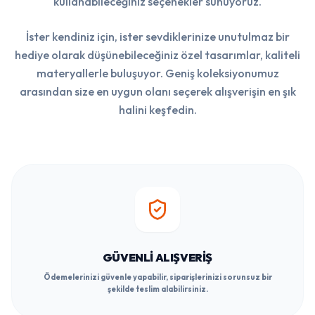
kullanabileceğiniz seçenekler sunuyoruz.
İster kendiniz için, ister sevdiklerinize unutulmaz bir
hediye olarak düşünebileceğiniz özel tasarımlar, kaliteli
materyallerle buluşuyor. Geniş koleksiyonumuz
arasından size en uygun olanı seçerek alışverişin en şık
halini keşfedin.
GÜVENLI ALIŞVERIŞ
Ödemelerinizi güvenle yapabilir, siparişlerinizi sorunsuz bir
şekilde teslim alabilirsiniz.