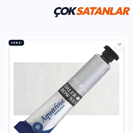
ÇOK
SATANLAR
SON 3!