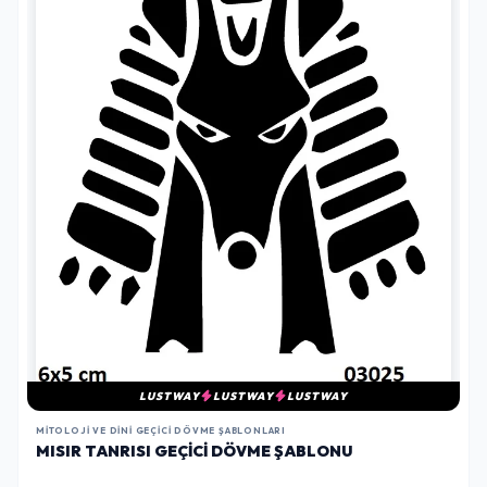
LUSTWAY
LUSTWAY
LUSTWAY
MITOLOJI VE DINI GEÇICI DÖVME ŞABLONLARI
MISIR TANRISI GEÇICI DÖVME ŞABLONU