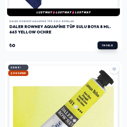
LUSTWAY
LUSTWAY
LUSTWAY
DALER ROWNEY AQUAFINE TÜP SULU BOYALAR
DALER ROWNEY AQUAFINE TÜP SULU BOYA 8 ML.
663 YELLOW OCHRE
₺0
İNCELE
SON 3!
HIZLI KARGO