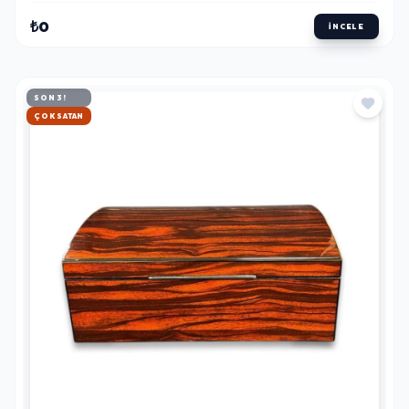
₺0
İNCELE
SON 3!
HIZLI KARGO