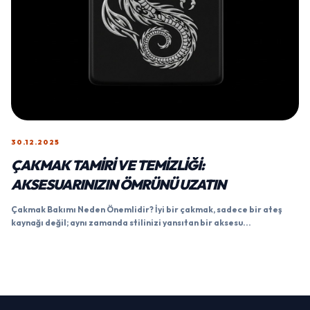
30.12.2025
ÇAKMAK TAMIRI VE TEMIZLIĞI:
AKSESUARINIZIN ÖMRÜNÜ UZATIN
Çakmak Bakımı Neden Önemlidir? İyi bir çakmak, sadece bir ateş
kaynağı değil; aynı zamanda stilinizi yansıtan bir aksesu...