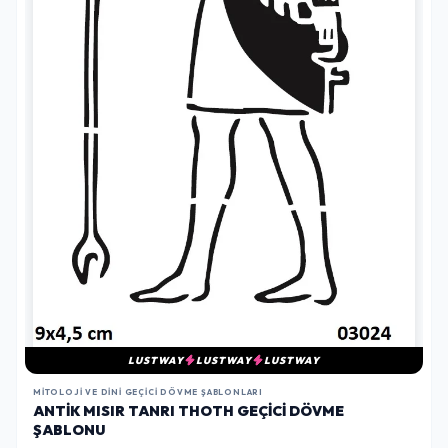
LUSTWAY
LUSTWAY
LUSTWAY
MITOLOJI VE DINI GEÇICI DÖVME ŞABLONLARI
ANTIK MISIR TANRI THOTH GEÇICI DÖVME
ŞABLONU