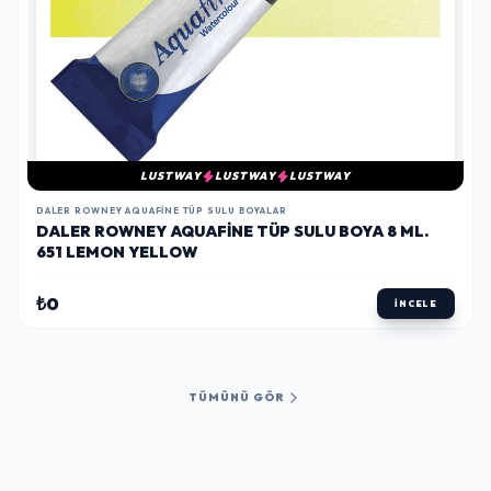
LUSTWAY
LUSTWAY
LUSTWAY
DALER ROWNEY AQUAFINE TÜP SULU BOYALAR
DALER ROWNEY AQUAFINE TÜP SULU BOYA 8 ML.
651 LEMON YELLOW
₺0
İNCELE
TÜMÜNÜ GÖR