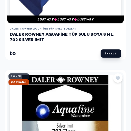
LUSTWAY
LUSTWAY
LUSTWAY
DALER ROWNEY AQUAFINE TÜP SULU BOYALAR
DALER ROWNEY AQUAFINE TÜP SULU BOYA 8 ML.
702 SILVER IMIT
₺0
İNCELE
SON 3!
HIZLI KARGO