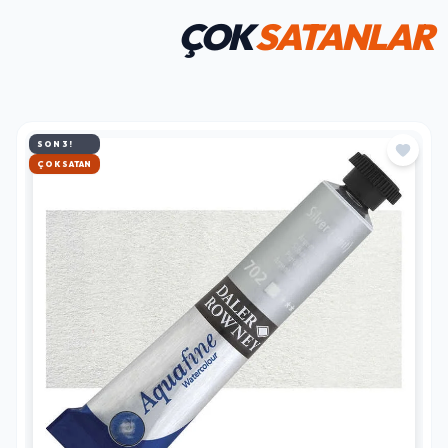
ÇOK
SATANLAR
SON 3!
HIZLI KARGO