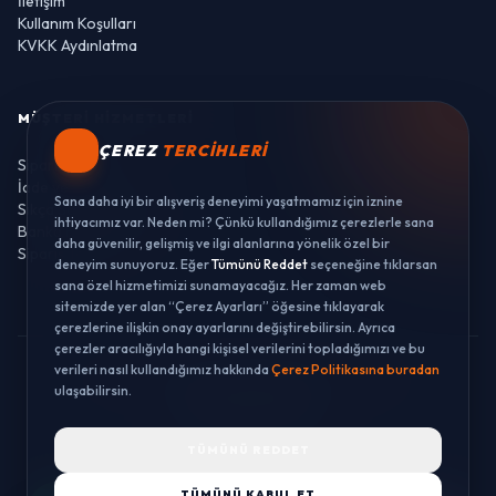
İletişim
Kullanım Koşulları
KVKK Aydınlatma
MÜŞTERI HIZMETLERI
ÇEREZ
TERCIHLERI
Sipariş Takibi
İade ve Değişim
Sana daha iyi bir alışveriş deneyimi yaşatmamız için iznine
Sıkça Sorulan Sorular
ihtiyacımız var. Neden mi? Çünkü kullandığımız çerezlerle sana
Banka Hesaplarımız
daha güvenilir, gelişmiş ve ilgi alanlarına yönelik özel bir
Sipariş Takibi
deneyim sunuyoruz. Eğer
Tümünü Reddet
seçeneğine tıklarsan
sana özel hizmetimizi sunamayacağız. Her zaman web
sitemizde yer alan “Çerez Ayarları” öğesine tıklayarak
çerezlerine ilişkin onay ayarlarını değiştirebilirsin. Ayrıca
çerezler aracılığıyla hangi kişisel verilerini topladığımızı ve bu
verileri nasıl kullandığımız hakkında
Çerez Politikasına buradan
© 2026 LUSTWAY. TÜM HAKLARI SAKLIDIR.
ulaşabilirsin.
MercurisSoft | E-ticaret paketleri ile hazırlanmıştır.
TÜMÜNÜ REDDET
TÜMÜNÜ KABUL ET