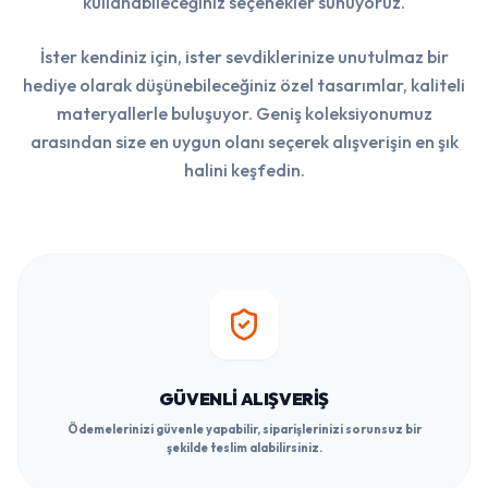
kullanabileceğiniz seçenekler sunuyoruz.
İster kendiniz için, ister sevdiklerinize unutulmaz bir
hediye olarak düşünebileceğiniz özel tasarımlar, kaliteli
materyallerle buluşuyor. Geniş koleksiyonumuz
arasından size en uygun olanı seçerek alışverişin en şık
halini keşfedin.
GÜVENLI ALIŞVERIŞ
Ödemelerinizi güvenle yapabilir, siparişlerinizi sorunsuz bir
şekilde teslim alabilirsiniz.