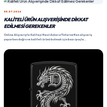
05.07.2026
KALITELI ÜRÜN ALIŞVERIŞINDE DIKKAT
EDILMESI GEREKENLER
Online Alışverişte Kaliteyi Nasıl Anlarız?İnternetten alışveriş
yaparken doğru ve kaliteli ürünü bulmak için bazı ipuçla...