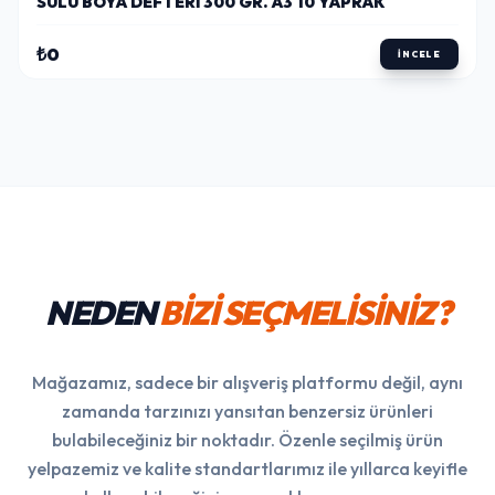
SULU BOYA DEFTERI 300 GR. A3 10 YAPRAK
₺0
İNCELE
NEDEN
BİZİ SEÇMELİSİNİZ?
Mağazamız, sadece bir alışveriş platformu değil, aynı
zamanda tarzınızı yansıtan benzersiz ürünleri
bulabileceğiniz bir noktadır. Özenle seçilmiş ürün
yelpazemiz ve kalite standartlarımız ile yıllarca keyifle