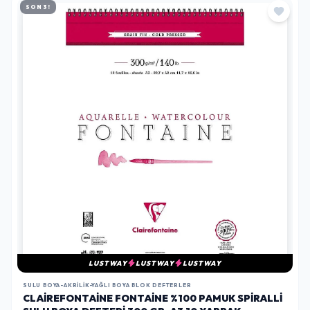
SON 3!
LUSTWAY
LUSTWAY
LUSTWAY
SULU BOYA-AKRILIK-YAĞLI BOYA BLOK DEFTERLER
CLAIREFONTAINE FONTAINE %100 PAMUK SPIRALLI