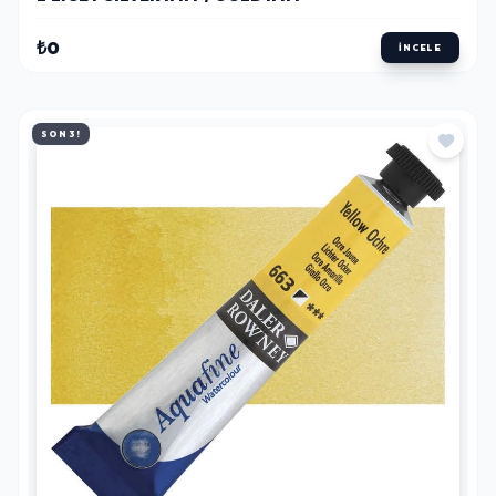
₺0
İNCELE
SON 3!