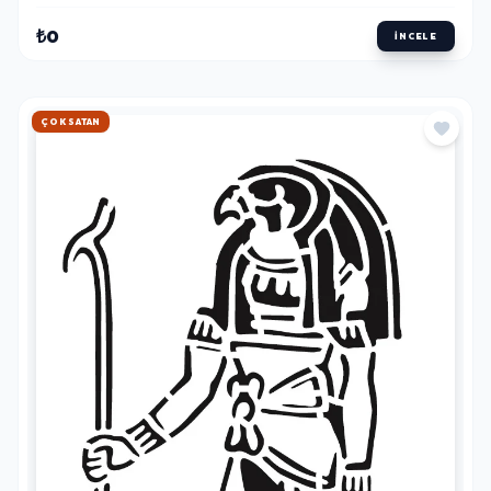
₺0
İNCELE
HIZLI KARGO