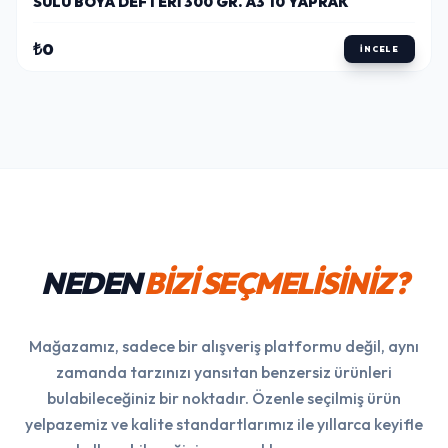
SULU BOYA DEFTERI 300 GR. A3 10 YAPRAK
₺0
İNCELE
NEDEN
BİZİ SEÇMELİSİNİZ?
Mağazamız, sadece bir alışveriş platformu değil, aynı
zamanda tarzınızı yansıtan benzersiz ürünleri
bulabileceğiniz bir noktadır. Özenle seçilmiş ürün
yelpazemiz ve kalite standartlarımız ile yıllarca keyifle