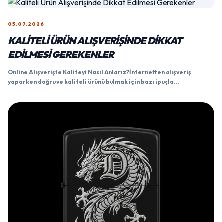
05.07.2026
KALITELI ÜRÜN ALIŞVERIŞINDE DIKKAT
EDILMESI GEREKENLER
Online Alışverişte Kaliteyi Nasıl Anlarız?İnternetten alışveriş
yaparken doğru ve kaliteli ürünü bulmak için bazı ipuçla...