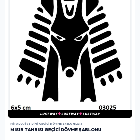
LUSTWAY
LUSTWAY
LUSTWAY
MITOLOJI VE DINI GEÇICI DÖVME ŞABLONLARI
MISIR TANRISI GEÇICI DÖVME ŞABLONU