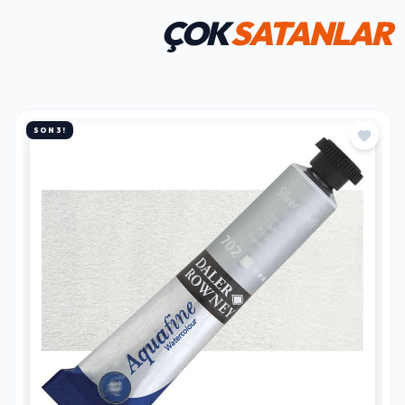
ÇOK
SATANLAR
SON 3!