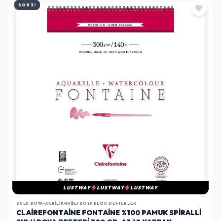
SON 3!
LUSTWAY
LUSTWAY
LUSTWAY
SULU BOYA-AKRILIK-YAĞLI BOYA BLOK DEFTERLER
CLAIREFONTAINE FONTAINE %100 PAMUK SPIRALLI