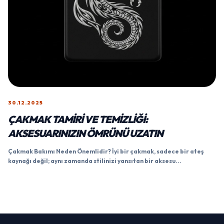
30.12.2025
ÇAKMAK TAMIRI VE TEMIZLIĞI:
AKSESUARINIZIN ÖMRÜNÜ UZATIN
Çakmak Bakımı Neden Önemlidir? İyi bir çakmak, sadece bir ateş
kaynağı değil; aynı zamanda stilinizi yansıtan bir aksesu...