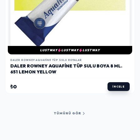
LUSTWAY
LUSTWAY
LUSTWAY
DALER ROWNEY AQUAFINE TÜP SULU BOYALAR
DALER ROWNEY AQUAFINE TÜP SULU BOYA 8 ML.
651 LEMON YELLOW
₺0
İNCELE
TÜMÜNÜ GÖR