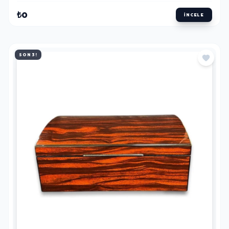
₺0
İNCELE
SON 3!