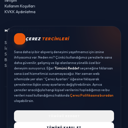
İletişim
Kullanım Koşulları
KVKK Aydınlatma
MÜŞTERI HIZMETLERI
ÇEREZ
TERCIHLERI
Sipariş Takibi
İade ve Değişim
Sana daha iyi bir alışveriş deneyimi yaşatmamız için iznine
Sıkça Sorulan Sorular
ihtiyacımız var. Neden mi? Çünkü kullandığımız çerezlerle sana
Banka Hesaplarımız
daha güvenilir, gelişmiş ve ilgi alanlarına yönelik özel bir
Sipariş Takibi
deneyim sunuyoruz. Eğer
Tümünü Reddet
seçeneğine tıklarsan
sana özel hizmetimizi sunamayacağız. Her zaman web
sitemizde yer alan “Çerez Ayarları” öğesine tıklayarak
çerezlerine ilişkin onay ayarlarını değiştirebilirsin. Ayrıca
çerezler aracılığıyla hangi kişisel verilerini topladığımızı ve bu
verileri nasıl kullandığımız hakkında
Çerez Politikasına buradan
© 2026 LUSTWAY. TÜM HAKLARI SAKLIDIR.
ulaşabilirsin.
MercurisSoft | E-ticaret paketleri ile hazırlanmıştır.
TÜMÜNÜ REDDET
TÜMÜNÜ KABUL ET