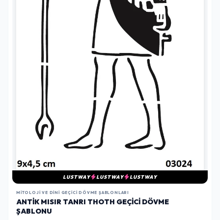
LUSTWAY
LUSTWAY
LUSTWAY
MITOLOJI VE DINI GEÇICI DÖVME ŞABLONLARI
ANTIK MISIR TANRI THOTH GEÇICI DÖVME
ŞABLONU