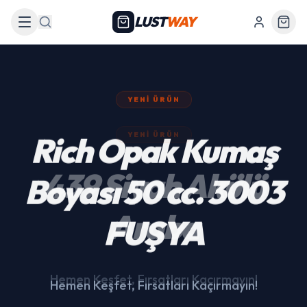
LUST
WAY
Arama
YENI ÜRÜN
439 Siyah Akülü
Araba
Hemen Keşfet, Fırsatları Kaçırmayın!