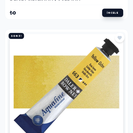
₺0
İNCELE
SON 3!