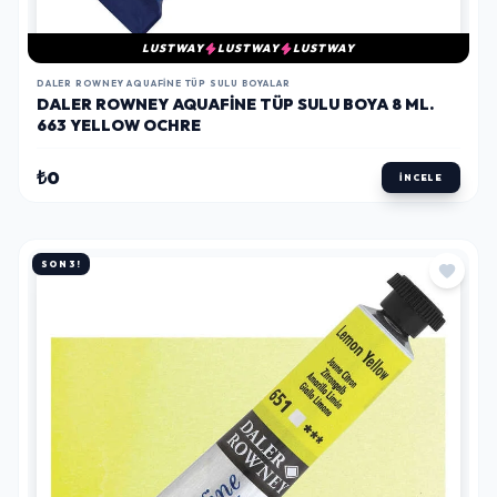
LUSTWAY
LUSTWAY
LUSTWAY
DALER ROWNEY AQUAFINE TÜP SULU BOYALAR
DALER ROWNEY AQUAFINE TÜP SULU BOYA 8 ML.
663 YELLOW OCHRE
₺0
İNCELE
SON 3!