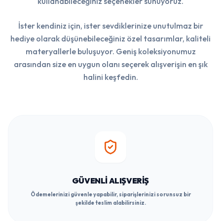
kullanabileceğiniz seçenekler sunuyoruz.
İster kendiniz için, ister sevdiklerinize unutulmaz bir
hediye olarak düşünebileceğiniz özel tasarımlar, kaliteli
materyallerle buluşuyor. Geniş koleksiyonumuz
arasından size en uygun olanı seçerek alışverişin en şık
halini keşfedin.
GÜVENLI ALIŞVERIŞ
Ödemelerinizi güvenle yapabilir, siparişlerinizi sorunsuz bir
şekilde teslim alabilirsiniz.