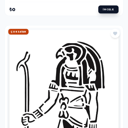
₺0
İNCELE
HIZLI KARGO