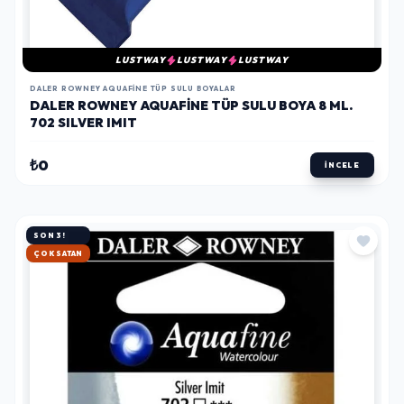
LUSTWAY
LUSTWAY
LUSTWAY
DALER ROWNEY AQUAFINE TÜP SULU BOYALAR
DALER ROWNEY AQUAFINE TÜP SULU BOYA 8 ML.
702 SILVER IMIT
₺0
İNCELE
SON 3!
HIZLI KARGO