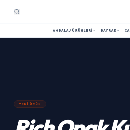
Arama
AMBALAJ ÜRÜNLERI
BAYRAK
ÇA
YENI ÜRÜN
Rich
Opak