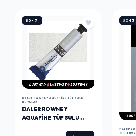
MÜŞTERILERIN TERCIHI
ÇOK
SATANLAR
SON 3!
SON 3!
LUSTWAY
LUSTWAY
LUSTWAY