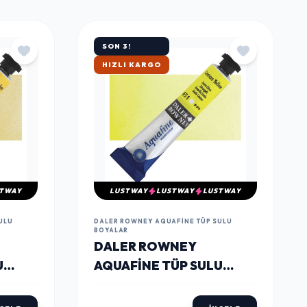
TÜMÜNÜ GÖR
SON 3!
ÇOK SATAN
TWAY
LUSTWAY
LUSTWAY
LUSTWAY