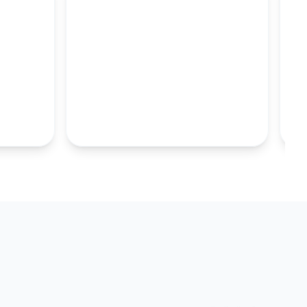
M
100MM UZUN
S.TABAKALARI
KOLEKSIYONU İNCELE