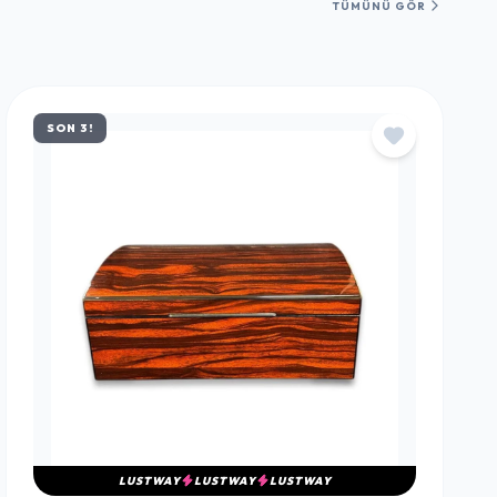
TÜMÜNÜ GÖR
SON 3!