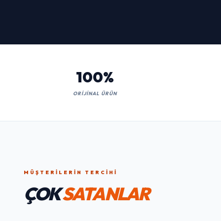
Kaçırmayın!
İNCELE
100%
ORIJINAL ÜRÜN