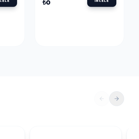
ULU
DALER ROWNEY AQUAFINE TÜP SULU
BOYALAR
DALER ROWNEY
U
AQUAFINE TÜP SULU
LLOW
BOYA 8 ML. 651 LEMON
YELLOW
₺0
NCELE
İNCELE