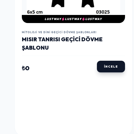
LUSTWAY
LUSTWAY
LUSTWAY
MITOLOJI VE DINI GEÇICI DÖVME ŞABLONLARI
MISIR TANRISI GEÇICI DÖVME
ŞABLONU
₺0
İNCELE