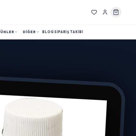
RÜNLER
DİĞER
BLOG
SİPARİŞ TAKİBİ