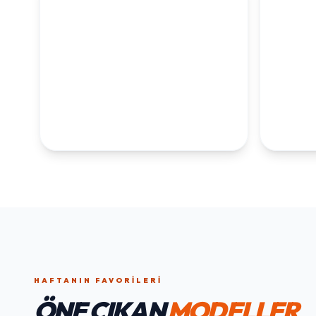
KOLEKSİYONLARI
KEŞFET
1. YAŞ ERKEK
1. Y
DOĞUM GÜNÜ
KOLEKS
KOLEKSIYONU İNCELE