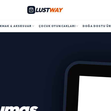
LUST
WAY
KMAK & AKSESUAR
ÇOCUK OYUNCAKLARI
DOĞA DOSTU Ü