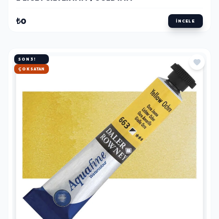
₺0
İNCELE
SON 3!
HIZLI KARGO