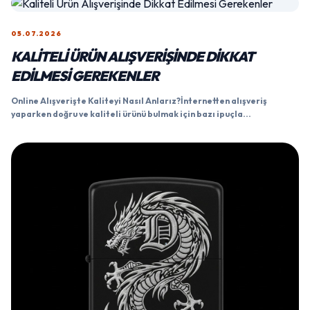
05.07.2026
KALITELI ÜRÜN ALIŞVERIŞINDE DIKKAT
EDILMESI GEREKENLER
Online Alışverişte Kaliteyi Nasıl Anlarız?İnternetten alışveriş
yaparken doğru ve kaliteli ürünü bulmak için bazı ipuçla...