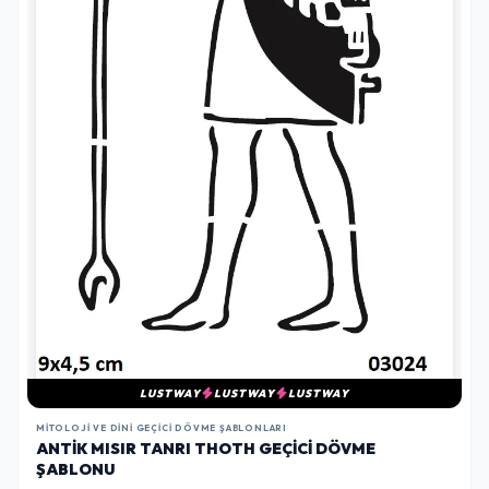
LUSTWAY
LUSTWAY
LUSTWAY
MITOLOJI VE DINI GEÇICI DÖVME ŞABLONLARI
ANTIK MISIR TANRI THOTH GEÇICI DÖVME
ŞABLONU