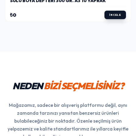
SULU BOYA DEFTERI 300 GR. A3 10 YAPRAK
₺0
İNCELE
NEDEN
BİZİ SEÇMELİSİNİZ?
Mağazamız, sadece bir alışveriş platformu değil, aynı
zamanda tarzınızı yansıtan benzersiz ürünleri
bulabileceğiniz bir noktadır. Özenle seçilmiş ürün
yelpazemiz ve kalite standartlarımız ile yıllarca keyifle