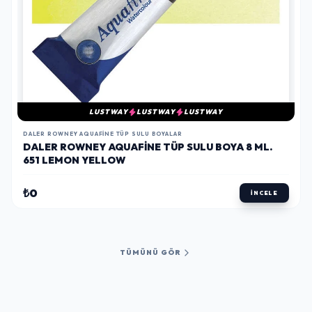
LUSTWAY
LUSTWAY
LUSTWAY
DALER ROWNEY AQUAFINE TÜP SULU BOYALAR
DALER ROWNEY AQUAFINE TÜP SULU BOYA 8 ML.
651 LEMON YELLOW
₺0
İNCELE
TÜMÜNÜ GÖR