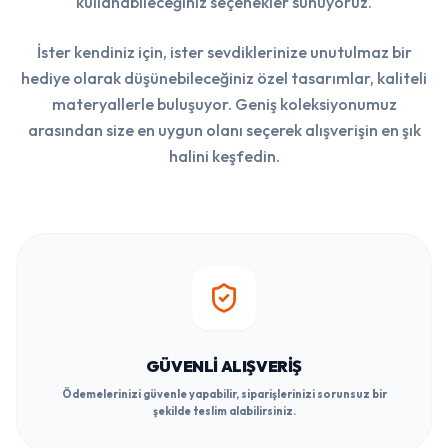
kullanabileceğiniz seçenekler sunuyoruz.
İster kendiniz için, ister sevdiklerinize unutulmaz bir
hediye olarak düşünebileceğiniz özel tasarımlar, kaliteli
materyallerle buluşuyor. Geniş koleksiyonumuz
arasından size en uygun olanı seçerek alışverişin en şık
halini keşfedin.
GÜVENLI ALIŞVERIŞ
Ödemelerinizi güvenle yapabilir, siparişlerinizi sorunsuz bir
şekilde teslim alabilirsiniz.