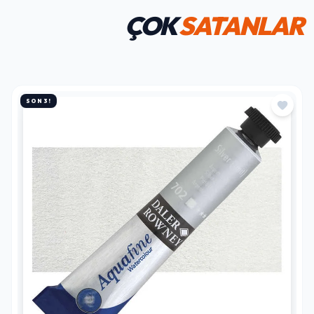
ÇOK
SATANLAR
SON 3!