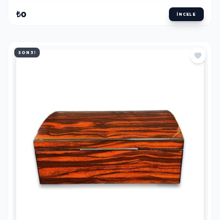
₺0
İNCELE
SON 3!