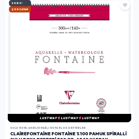
SON 3!
HIZLI KARGO
LUSTWAY
LUSTWAY
LUSTWAY
SULU BOYA-AKRILIK-YAĞLI BOYA BLOK DEFTERLER
CLAIREFONTAINE FONTAINE %100 PAMUK SPIRALLI