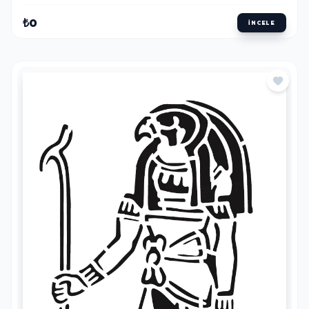
₺0
İNCELE