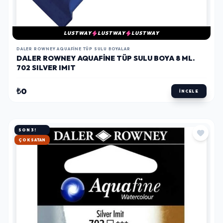
LUSTWAY
LUSTWAY
LUSTWAY
DALER ROWNEY AQUAFINE TÜP SULU BOYALAR
DALER ROWNEY AQUAFINE TÜP SULU BOYA 8 ML.
702 SILVER IMIT
₺0
İNCELE
SON 3!
HIZLI KARGO