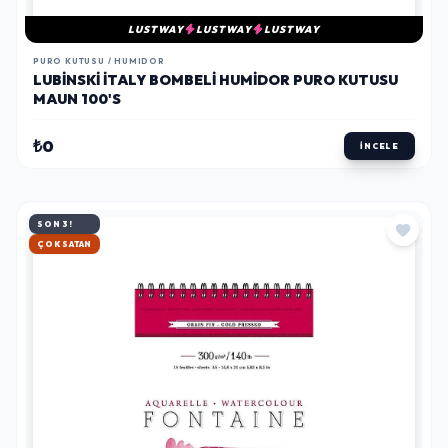
LUSTWAY
LUSTWAY
LUSTWAY
PURO KUTUSU / HUMIDOR
LUBINSKI İTALY BOMBELI HUMIDOR PURO KUTUSU
MAUN 100'S
₺0
İNCELE
SON 3!
HIZLI KARGO