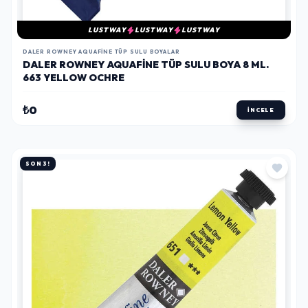
LUSTWAY
LUSTWAY
LUSTWAY
DALER ROWNEY AQUAFINE TÜP SULU BOYALAR
DALER ROWNEY AQUAFINE TÜP SULU BOYA 8 ML.
663 YELLOW OCHRE
₺0
İNCELE
SON 3!