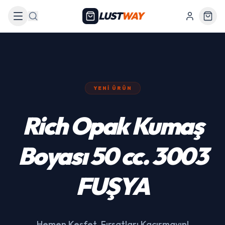
LUST
WAY
Arama
YENI ÜRÜN
439 Siyah Akülü
Araba
Hemen Keşfet, Fırsatları Kaçırmayın!