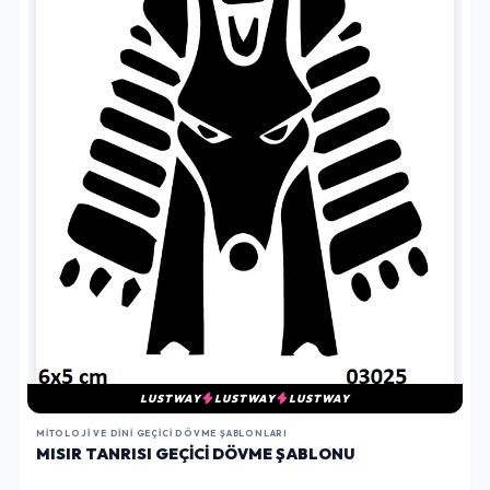
LUSTWAY
LUSTWAY
LUSTWAY
MITOLOJI VE DINI GEÇICI DÖVME ŞABLONLARI
MISIR TANRISI GEÇICI DÖVME ŞABLONU