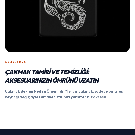
30.12.2025
ÇAKMAK TAMIRI VE TEMIZLIĞI:
AKSESUARINIZIN ÖMRÜNÜ UZATIN
Çakmak Bakımı Neden Önemlidir? İyi bir çakmak, sadece bir ateş
kaynağı değil; aynı zamanda stilinizi yansıtan bir aksesu...