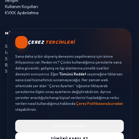
İletişim
Kullanım Koşulları
KVKK Aydınlatma
MÜŞTERI HIZMETLERI
ÇEREZ
TERCIHLERI
Sipariş Takibi
İade ve Değişim
Sana daha iyi bir alışveriş deneyimi yaşatmamız için iznine
Sıkça Sorulan Sorular
ihtiyacımız var. Neden mi? Çünkü kullandığımız çerezlerle sana
Banka Hesaplarımız
daha güvenilir, gelişmiş ve ilgi alanlarına yönelik özel bir
Sipariş Takibi
deneyim sunuyoruz. Eğer
Tümünü Reddet
seçeneğine tıklarsan
sana özel hizmetimizi sunamayacağız. Her zaman web
sitemizde yer alan “Çerez Ayarları” öğesine tıklayarak
çerezlerine ilişkin onay ayarlarını değiştirebilirsin. Ayrıca
çerezler aracılığıyla hangi kişisel verilerini topladığımızı ve bu
verileri nasıl kullandığımız hakkında
Çerez Politikasına buradan
© 2026 LUSTWAY. TÜM HAKLARI SAKLIDIR.
ulaşabilirsin.
MercurisSoft | E-ticaret paketleri ile hazırlanmıştır.
TÜMÜNÜ REDDET
TÜMÜNÜ KABUL ET