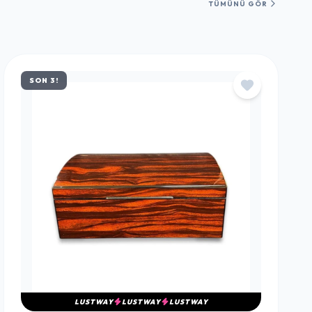
TÜMÜNÜ GÖR
SON 3!