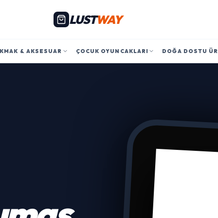
LUST
WAY
KMAK & AKSESUAR
ÇOCUK OYUNCAKLARI
DOĞA DOSTU Ü