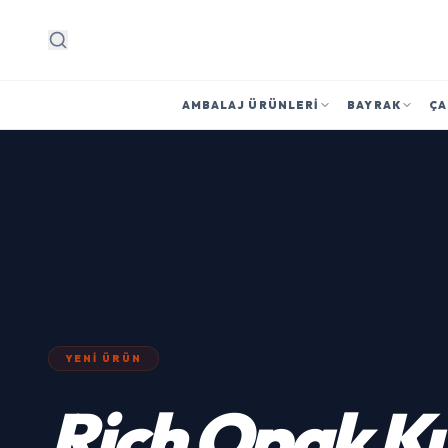
Arama
AMBALAJ ÜRÜNLERI
BAYRAK
ÇA
YENI ÜRÜN
Rich
Opak