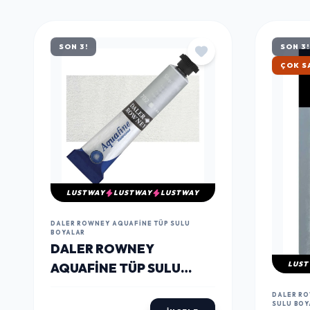
MÜŞTERILERIN TERCIHI
ÇOK
SATANLAR
SON 3!
SON 3!
ÇOK S
LUSTWAY
LUSTWAY
LUSTWAY