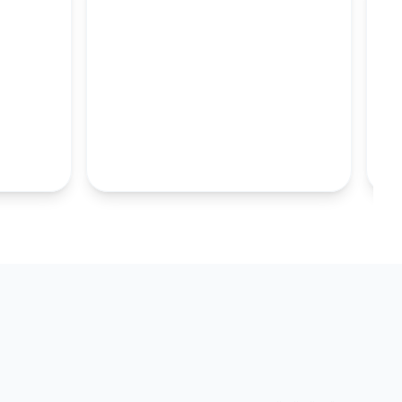
M
100MM UZUN
S.TABAKALARI
KOLEKSIYONU İNCELE