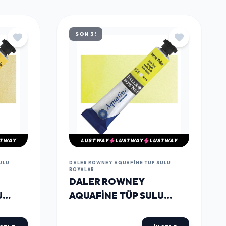
TÜMÜNÜ GÖR
SON 3!
TWAY
LUSTWAY
LUSTWAY
LUSTWAY