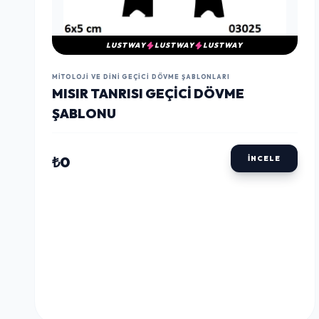
LUSTWAY
LUSTWAY
LUSTWAY
MITOLOJI VE DINI GEÇICI DÖVME ŞABLONLARI
MISIR TANRISI GEÇICI DÖVME
ŞABLONU
₺0
İNCELE