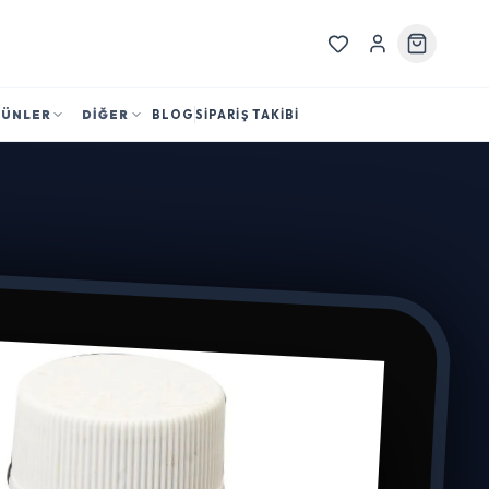
RÜNLER
DİĞER
BLOG
SİPARİŞ TAKİBİ