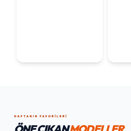
KOLEKSİYONLARI
KEŞFET
1. YAŞ ERKEK
1. Y
DOĞUM GÜNÜ
KOLEKS
KOLEKSIYONU İNCELE