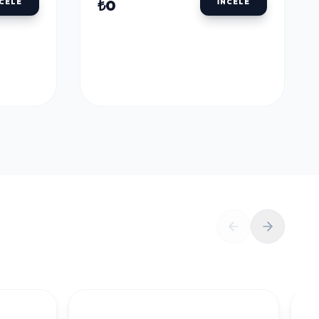
ULU
DALER ROWNEY AQUAFINE TÜP SULU
BOYALAR
DALER ROWNEY
U
AQUAFINE TÜP SULU
LLOW
BOYA 8 ML. 651 LEMON
YELLOW
₺0
NCELE
İNCELE