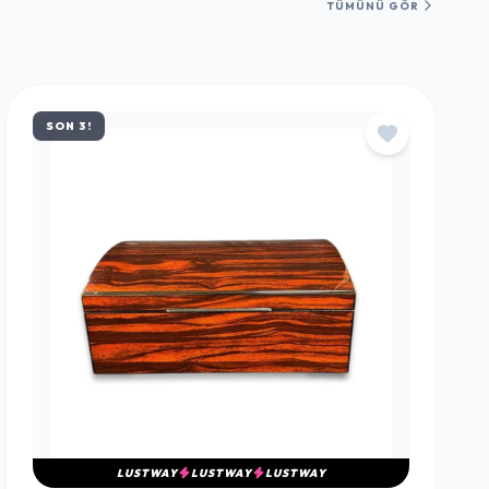
TÜMÜNÜ GÖR
SON 3!