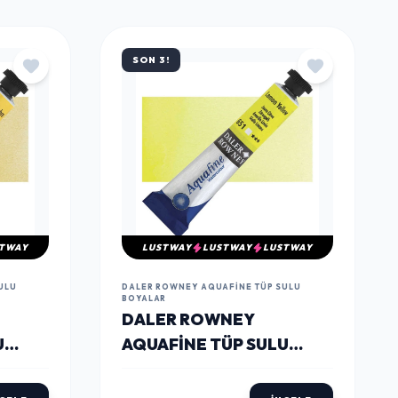
TÜMÜNÜ GÖR
SON 3!
TWAY
LUSTWAY
LUSTWAY
LUSTWAY