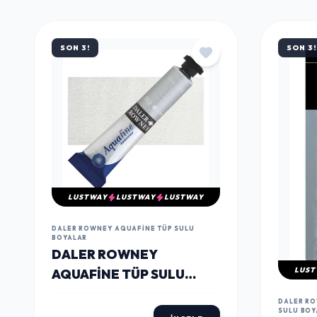
MÜŞTERILERIN TERCIHI
ÇOK
SATANLAR
SON 3!
SON 3!
LUSTWAY
LUSTWAY
LUSTWAY