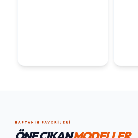
KOLEKSİYONLARI
KEŞFET
1. YAŞ ERKEK
1. Y
DOĞUM GÜNÜ
KOLEKS
KOLEKSIYONU İNCELE