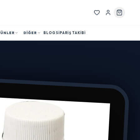
RÜNLER
DİĞER
BLOG
SİPARİŞ TAKİBİ