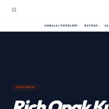
Arama
AMBALAJ ÜRÜNLERI
BAYRAK
ÇA
YENI ÜRÜN
Rich
Opak