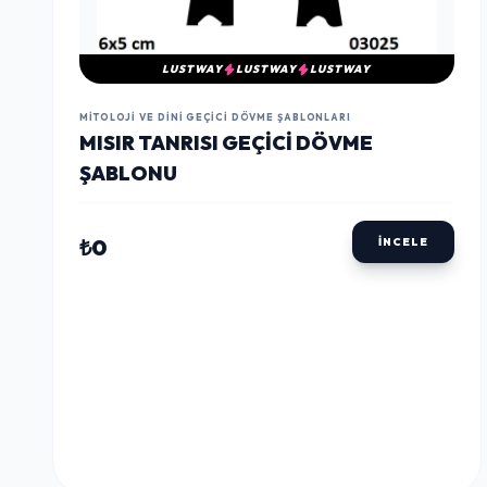
LUSTWAY
LUSTWAY
LUSTWAY
MITOLOJI VE DINI GEÇICI DÖVME ŞABLONLARI
MISIR TANRISI GEÇICI DÖVME
ŞABLONU
₺0
İNCELE