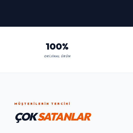
Kaçırmayın!
İNCELE
100%
ORIJINAL ÜRÜN