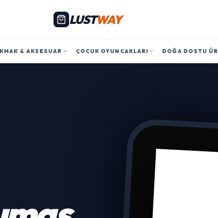
LUST
WAY
KMAK & AKSESUAR
ÇOCUK OYUNCAKLARI
DOĞA DOSTU Ü