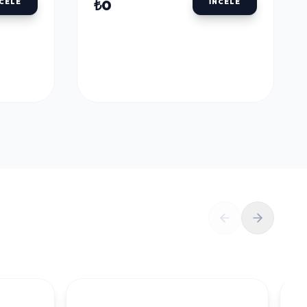
ULU
DALER ROWNEY AQUAFINE TÜP SULU
BOYALAR
DALER ROWNEY
U
AQUAFINE TÜP SULU
LLOW
BOYA 8 ML. 651 LEMON
YELLOW
₺0
NCELE
İNCELE