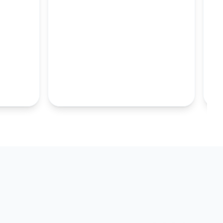
M
100MM UZUN
S.TABAKALARI
KOLEKSIYONU İNCELE