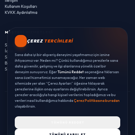
İletişim
Kullanım Koşulları
KVKK Aydınlatma
MÜŞTERI HIZMETLERI
ÇEREZ
TERCIHLERI
Sipariş Takibi
İade ve Değişim
Sana daha iyi bir alışveriş deneyimi yaşatmamız için iznine
Sıkça Sorulan Sorular
ihtiyacımız var. Neden mi? Çünkü kullandığımız çerezlerle sana
Banka Hesaplarımız
daha güvenilir, gelişmiş ve ilgi alanlarına yönelik özel bir
Sipariş Takibi
deneyim sunuyoruz. Eğer
Tümünü Reddet
seçeneğine tıklarsan
sana özel hizmetimizi sunamayacağız. Her zaman web
sitemizde yer alan “Çerez Ayarları” öğesine tıklayarak
çerezlerine ilişkin onay ayarlarını değiştirebilirsin. Ayrıca
çerezler aracılığıyla hangi kişisel verilerini topladığımızı ve bu
verileri nasıl kullandığımız hakkında
Çerez Politikasına buradan
© 2026 LUSTWAY. TÜM HAKLARI SAKLIDIR.
ulaşabilirsin.
MercurisSoft | E-ticaret paketleri ile hazırlanmıştır.
TÜMÜNÜ REDDET
TÜMÜNÜ KABUL ET