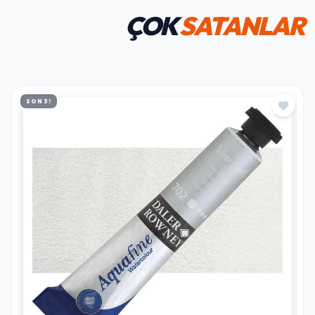
ÇOK
SATANLAR
SON 3!