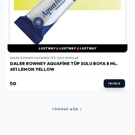
LUSTWAY
LUSTWAY
LUSTWAY
DALER ROWNEY AQUAFINE TÜP SULU BOYALAR
DALER ROWNEY AQUAFINE TÜP SULU BOYA 8 ML.
651 LEMON YELLOW
₺0
İNCELE
TÜMÜNÜ GÖR