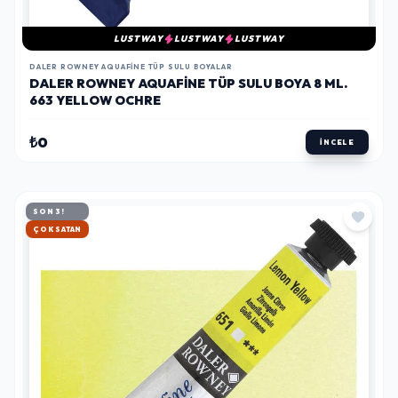
LUSTWAY
LUSTWAY
LUSTWAY
DALER ROWNEY AQUAFINE TÜP SULU BOYALAR
DALER ROWNEY AQUAFINE TÜP SULU BOYA 8 ML.
663 YELLOW OCHRE
₺0
İNCELE
SON 3!
HIZLI KARGO