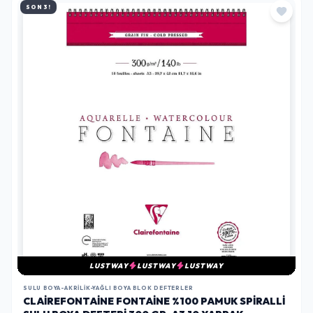
SON 3!
LUSTWAY
LUSTWAY
LUSTWAY
SULU BOYA-AKRILIK-YAĞLI BOYA BLOK DEFTERLER
CLAIREFONTAINE FONTAINE %100 PAMUK SPIRALLI