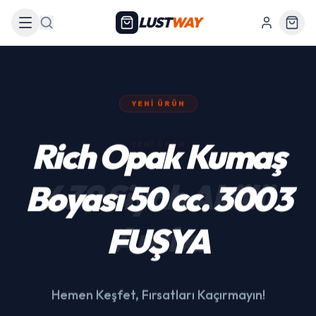
LUST
WAY
Arama
YENI ÜRÜN
439 Siyah Akülü
Araba
Hemen Keşfet, Fırsatları Kaçırmayın!