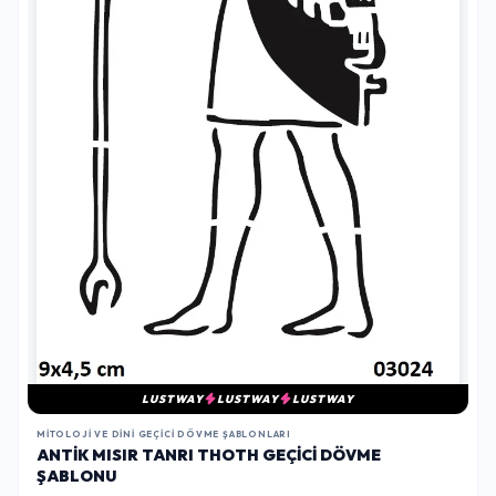
LUSTWAY
LUSTWAY
LUSTWAY
MITOLOJI VE DINI GEÇICI DÖVME ŞABLONLARI
ANTIK MISIR TANRI THOTH GEÇICI DÖVME
ŞABLONU