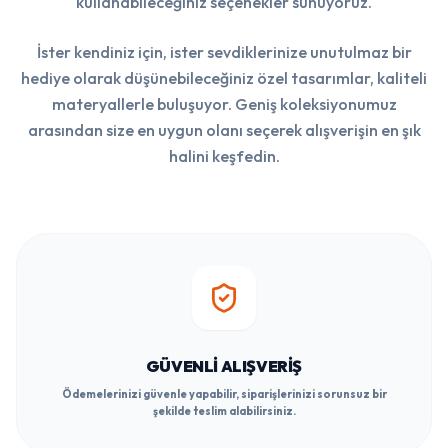
kullanabileceğiniz seçenekler sunuyoruz.
İster kendiniz için, ister sevdiklerinize unutulmaz bir
hediye olarak düşünebileceğiniz özel tasarımlar, kaliteli
materyallerle buluşuyor. Geniş koleksiyonumuz
arasından size en uygun olanı seçerek alışverişin en şık
halini keşfedin.
GÜVENLI ALIŞVERIŞ
Ödemelerinizi güvenle yapabilir, siparişlerinizi sorunsuz bir
şekilde teslim alabilirsiniz.