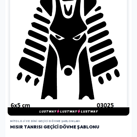
LUSTWAY
LUSTWAY
LUSTWAY
MITOLOJI VE DINI GEÇICI DÖVME ŞABLONLARI
MISIR TANRISI GEÇICI DÖVME ŞABLONU