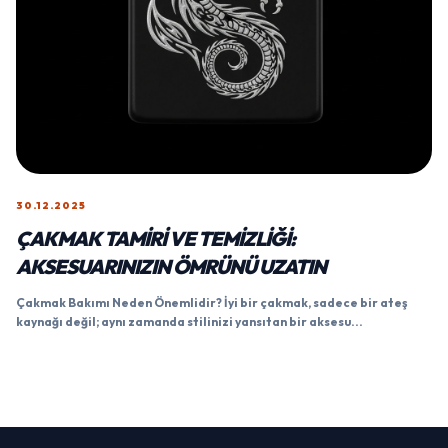
30.12.2025
ÇAKMAK TAMIRI VE TEMIZLIĞI:
AKSESUARINIZIN ÖMRÜNÜ UZATIN
Çakmak Bakımı Neden Önemlidir? İyi bir çakmak, sadece bir ateş
kaynağı değil; aynı zamanda stilinizi yansıtan bir aksesu...