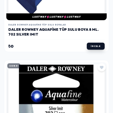
LUSTWAY
LUSTWAY
LUSTWAY
DALER ROWNEY AQUAFINE TÜP SULU BOYALAR
DALER ROWNEY AQUAFINE TÜP SULU BOYA 8 ML.
702 SILVER IMIT
₺0
İNCELE
SON 3!