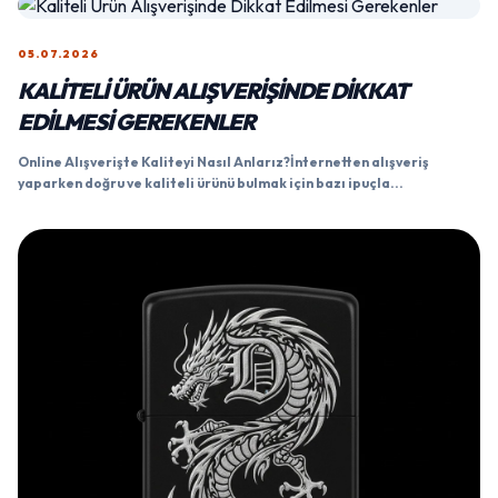
05.07.2026
KALITELI ÜRÜN ALIŞVERIŞINDE DIKKAT
EDILMESI GEREKENLER
Online Alışverişte Kaliteyi Nasıl Anlarız?İnternetten alışveriş
yaparken doğru ve kaliteli ürünü bulmak için bazı ipuçla...