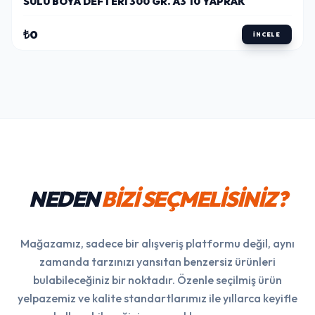
SULU BOYA DEFTERI 300 GR. A3 10 YAPRAK
₺0
İNCELE
NEDEN
BİZİ SEÇMELİSİNİZ?
Mağazamız, sadece bir alışveriş platformu değil, aynı
zamanda tarzınızı yansıtan benzersiz ürünleri
bulabileceğiniz bir noktadır. Özenle seçilmiş ürün
yelpazemiz ve kalite standartlarımız ile yıllarca keyifle