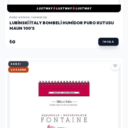
LUSTWAY
LUSTWAY
LUSTWAY
PURO KUTUSU / HUMIDOR
LUBINSKI İTALY BOMBELI HUMIDOR PURO KUTUSU
MAUN 100'S
₺0
İNCELE
SON 3!
HIZLI KARGO