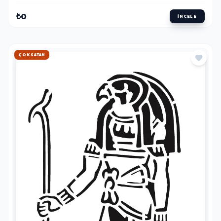
₺0
İNCELE
HIZLI KARGO