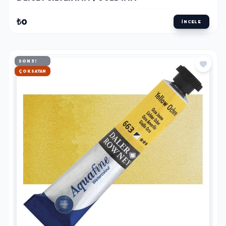
₺0
İNCELE
SON 3!
HIZLI KARGO