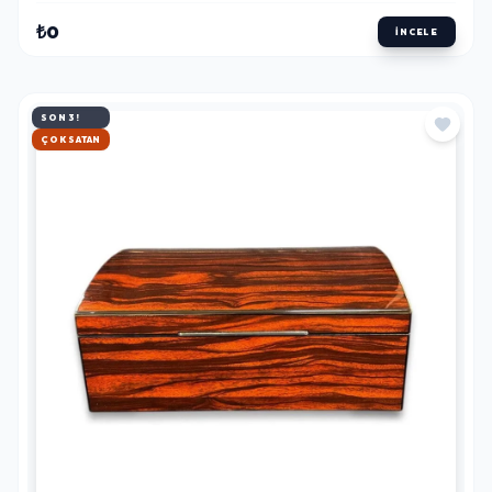
₺0
İNCELE
SON 3!
HIZLI KARGO