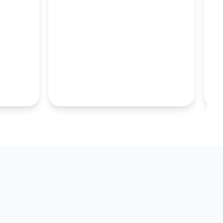
M
100MM UZUN
S.TABAKALARI
KOLEKSIYONU İNCELE