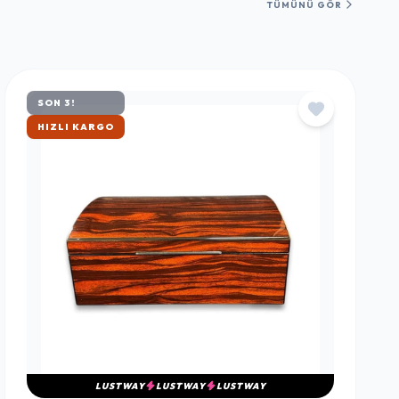
TÜMÜNÜ GÖR
SON 3!
ÇOK SATAN