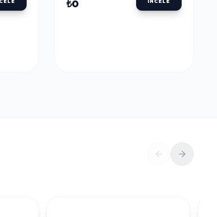
ULU
DALER ROWNEY AQUAFINE TÜP SULU
BOYALAR
DALER ROWNEY
U
AQUAFINE TÜP SULU
LLOW
BOYA 8 ML. 651 LEMON
YELLOW
₺0
NCELE
İNCELE