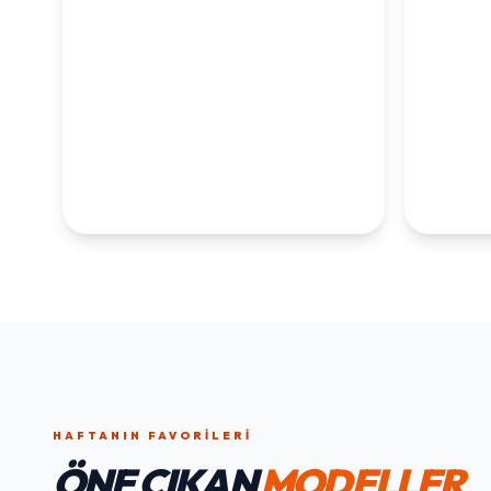
KOLEKSİYONLARI
KEŞFET
1. YAŞ ERKEK
1. Y
DOĞUM GÜNÜ
KOLEKS
KOLEKSIYONU İNCELE