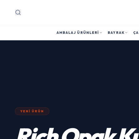
Arama
AMBALAJ ÜRÜNLERI
BAYRAK
ÇA
YENI ÜRÜN
Rich
Opak