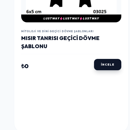
LUSTWAY
LUSTWAY
LUSTWAY
MITOLOJI VE DINI GEÇICI DÖVME ŞABLONLARI
MISIR TANRISI GEÇICI DÖVME
ŞABLONU
₺0
İNCELE