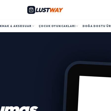
LUST
WAY
KMAK & AKSESUAR
ÇOCUK OYUNCAKLARI
DOĞA DOSTU Ü