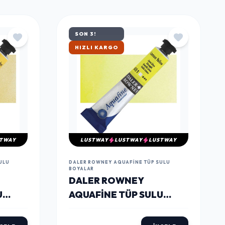
TÜMÜNÜ GÖR
SON 3!
ÇOK SATAN
TWAY
LUSTWAY
LUSTWAY
LUSTWAY