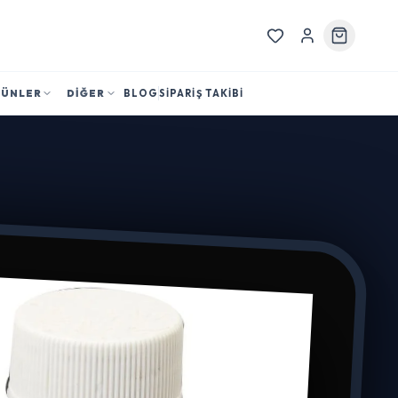
RÜNLER
DİĞER
BLOG
SİPARİŞ TAKİBİ