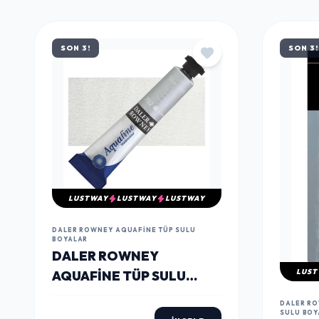
MÜŞTERILERIN TERCIHI
ÇOK
SATANLAR
SON 3!
SON 3!
LUSTWAY
LUSTWAY
LUSTWAY