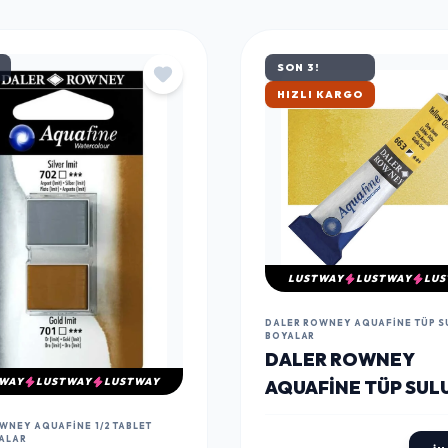
SON 3!
ÇOK SATAN
LUSTWAY
LUSTWAY
LUS