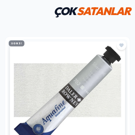
ÇOK
SATANLAR
SON 3!