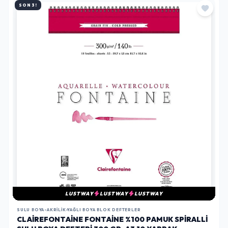
SON 3!
LUSTWAY
LUSTWAY
LUSTWAY
SULU BOYA-AKRILIK-YAĞLI BOYA BLOK DEFTERLER
CLAIREFONTAINE FONTAINE %100 PAMUK SPIRALLI