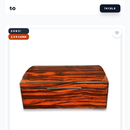
₺0
İNCELE
SON 3!
HIZLI KARGO