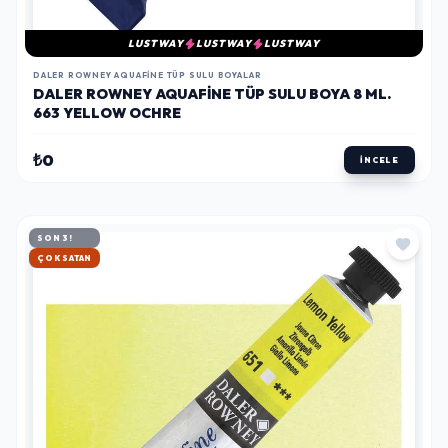
LUSTWAY
LUSTWAY
LUSTWAY
DALER ROWNEY AQUAFINE TÜP SULU BOYALAR
DALER ROWNEY AQUAFINE TÜP SULU BOYA 8 ML.
663 YELLOW OCHRE
₺0
İNCELE
SON 3!
HIZLI KARGO