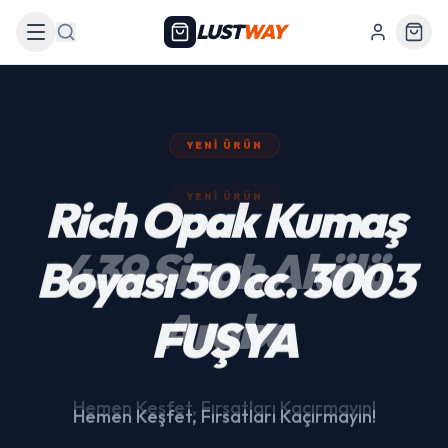
LUST
WAY
Arama
YENI ÜRÜN
439 Siyah Akülü
Araba
Hemen Keşfet, Fırsatları Kaçırmayın!