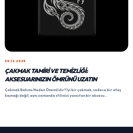
30.12.2025
ÇAKMAK TAMIRI VE TEMIZLIĞI:
AKSESUARINIZIN ÖMRÜNÜ UZATIN
Çakmak Bakımı Neden Önemlidir? İyi bir çakmak, sadece bir ateş
kaynağı değil; aynı zamanda stilinizi yansıtan bir aksesu...