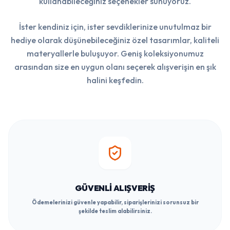
kullanabileceğiniz seçenekler sunuyoruz.
İster kendiniz için, ister sevdiklerinize unutulmaz bir
hediye olarak düşünebileceğiniz özel tasarımlar, kaliteli
materyallerle buluşuyor. Geniş koleksiyonumuz
arasından size en uygun olanı seçerek alışverişin en şık
halini keşfedin.
GÜVENLI ALIŞVERIŞ
Ödemelerinizi güvenle yapabilir, siparişlerinizi sorunsuz bir
şekilde teslim alabilirsiniz.