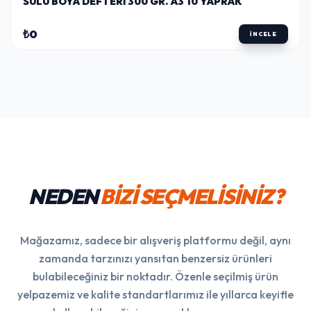
SULU BOYA DEFTERI 300 GR. A3 10 YAPRAK
₺0
İNCELE
NEDEN
BİZİ SEÇMELİSİNİZ?
Mağazamız, sadece bir alışveriş platformu değil, aynı
zamanda tarzınızı yansıtan benzersiz ürünleri
bulabileceğiniz bir noktadır. Özenle seçilmiş ürün
yelpazemiz ve kalite standartlarımız ile yıllarca keyifle