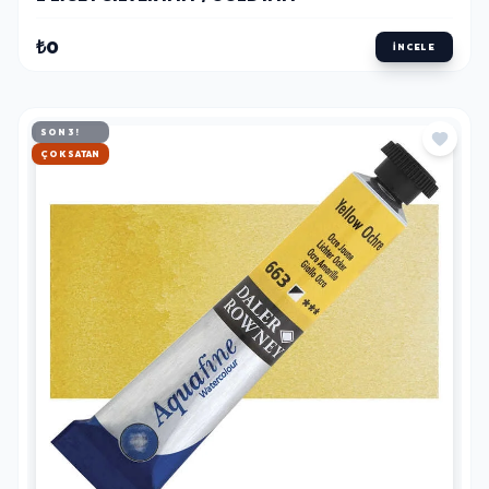
₺0
İNCELE
SON 3!
HIZLI KARGO