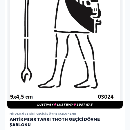
LUSTWAY
LUSTWAY
LUSTWAY
MITOLOJI VE DINI GEÇICI DÖVME ŞABLONLARI
ANTIK MISIR TANRI THOTH GEÇICI DÖVME
ŞABLONU