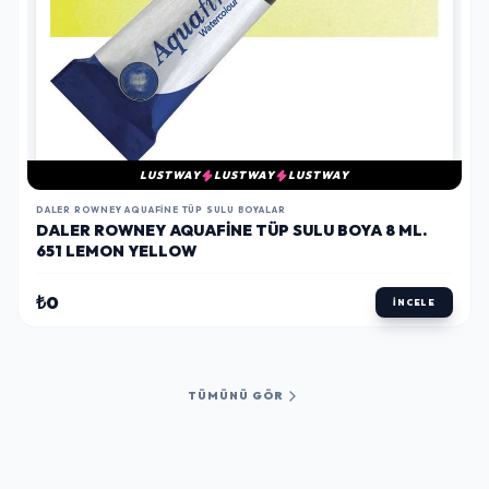
LUSTWAY
LUSTWAY
LUSTWAY
DALER ROWNEY AQUAFINE TÜP SULU BOYALAR
DALER ROWNEY AQUAFINE TÜP SULU BOYA 8 ML.
651 LEMON YELLOW
₺0
İNCELE
TÜMÜNÜ GÖR