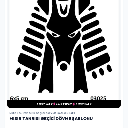
LUSTWAY
LUSTWAY
LUSTWAY
MITOLOJI VE DINI GEÇICI DÖVME ŞABLONLARI
MISIR TANRISI GEÇICI DÖVME ŞABLONU