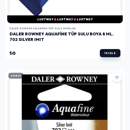
LUSTWAY
LUSTWAY
LUSTWAY
DALER ROWNEY AQUAFINE TÜP SULU BOYALAR
DALER ROWNEY AQUAFINE TÜP SULU BOYA 8 ML.
702 SILVER IMIT
₺0
İNCELE
SON 3!