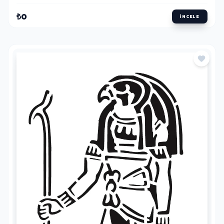
₺0
İNCELE