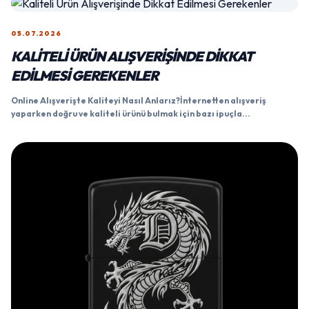
05.07.2026
KALITELI ÜRÜN ALIŞVERIŞINDE DIKKAT
EDILMESI GEREKENLER
Online Alışverişte Kaliteyi Nasıl Anlarız?İnternetten alışveriş
yaparken doğru ve kaliteli ürünü bulmak için bazı ipuçla...