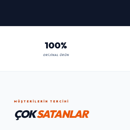
Kaçırmayın!
İNCELE
100%
ORIJINAL ÜRÜN