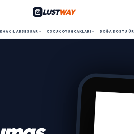
LUST
WAY
KMAK & AKSESUAR
ÇOCUK OYUNCAKLARI
DOĞA DOSTU Ü