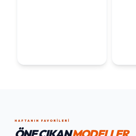
KOLEKSİYONLARI
KEŞFET
1. YAŞ ERKEK
1. Y
DOĞUM GÜNÜ
KOLEKS
KOLEKSIYONU İNCELE