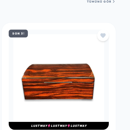
TÜMÜNÜ GÖR
SON 3!