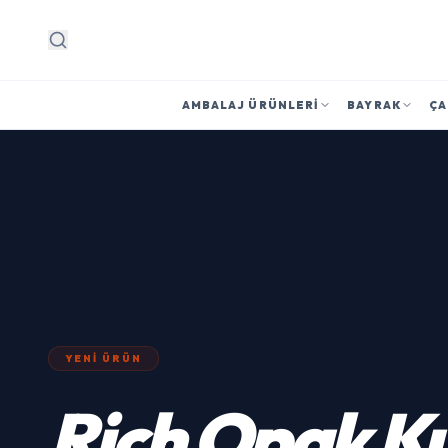
Arama
AMBALAJ ÜRÜNLERI
BAYRAK
ÇA
YENI ÜRÜN
Rich
Opak