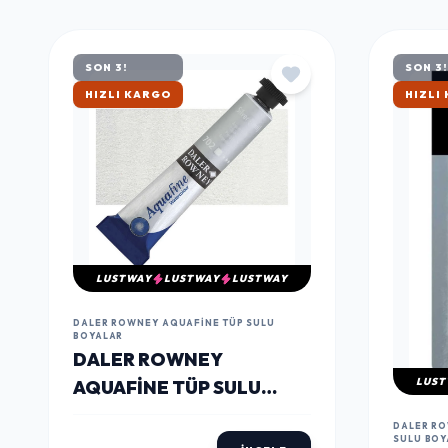
MÜŞTERILERIN TERCIHI
ÇOK
SATANLAR
SON 3!
SON 3!
ÇOK SATAN
ÇOK S
LUSTWAY
LUSTWAY
LUSTWAY