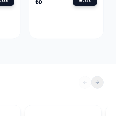
ULU
DALER ROWNEY AQUAFINE TÜP SULU
BOYALAR
DALER ROWNEY
U
AQUAFINE TÜP SULU
LLOW
BOYA 8 ML. 651 LEMON
YELLOW
₺0
NCELE
İNCELE