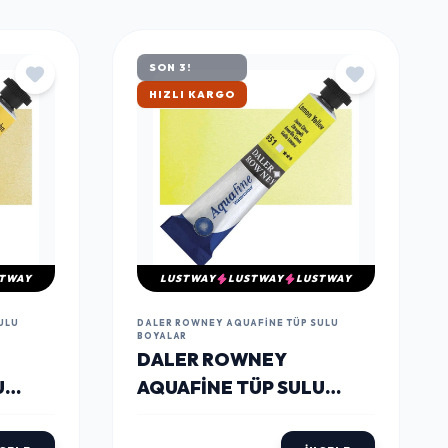
TÜMÜNÜ GÖR
SON 3!
ÇOK SATAN
TWAY
LUSTWAY
LUSTWAY
LUSTWAY