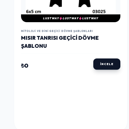
LUSTWAY
LUSTWAY
LUSTWAY
MITOLOJI VE DINI GEÇICI DÖVME ŞABLONLARI
MISIR TANRISI GEÇICI DÖVME
ŞABLONU
₺0
İNCELE