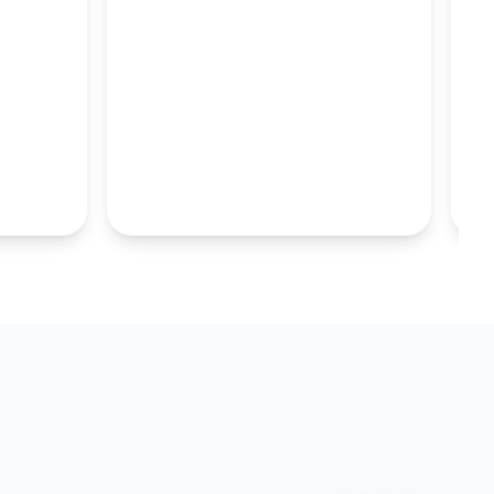
M
100MM UZUN
S.TABAKALARI
KOLEKSIYONU İNCELE