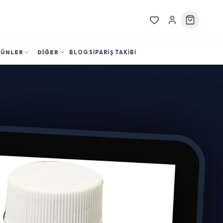
RÜNLER
DİĞER
BLOG
SİPARİŞ TAKİBİ