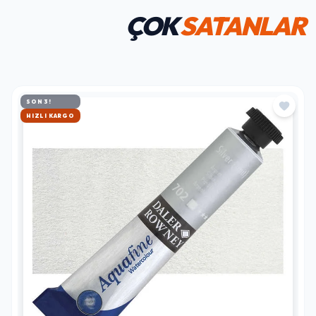
ÇOK
SATANLAR
SON 3!
HIZLI KARGO