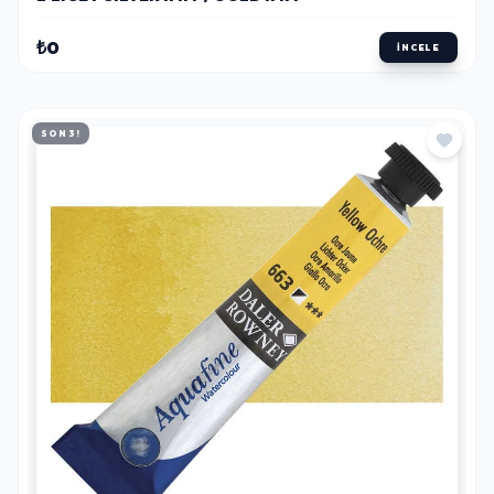
₺0
İNCELE
SON 3!