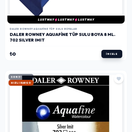
LUSTWAY
LUSTWAY
LUSTWAY
DALER ROWNEY AQUAFINE TÜP SULU BOYALAR
DALER ROWNEY AQUAFINE TÜP SULU BOYA 8 ML.
702 SILVER IMIT
₺0
İNCELE
SON 3!
HIZLI KARGO