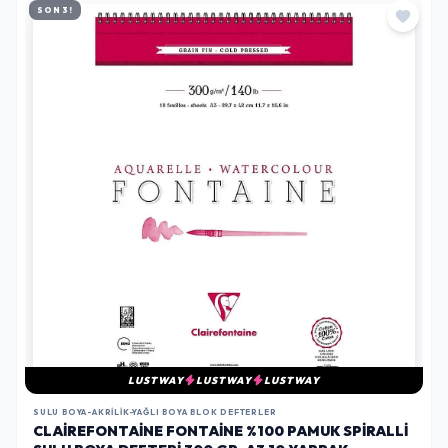
SON 3!
LUSTWAY
LUSTWAY
LUSTWAY
SULU BOYA-AKRILIK-YAĞLI BOYA BLOK DEFTERLER
CLAIREFONTAINE FONTAINE %100 PAMUK SPIRALLI