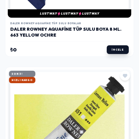
LUSTWAY
LUSTWAY
LUSTWAY
DALER ROWNEY AQUAFINE TÜP SULU BOYALAR
DALER ROWNEY AQUAFINE TÜP SULU BOYA 8 ML.
663 YELLOW OCHRE
₺0
İNCELE
SON 3!
HIZLI KARGO