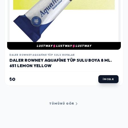
LUSTWAY
LUSTWAY
LUSTWAY
DALER ROWNEY AQUAFINE TÜP SULU BOYALAR
DALER ROWNEY AQUAFINE TÜP SULU BOYA 8 ML.
651 LEMON YELLOW
₺0
İNCELE
TÜMÜNÜ GÖR