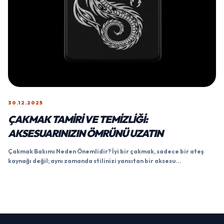
30.12.2025
ÇAKMAK TAMIRI VE TEMIZLIĞI:
AKSESUARINIZIN ÖMRÜNÜ UZATIN
Çakmak Bakımı Neden Önemlidir? İyi bir çakmak, sadece bir ateş
kaynağı değil; aynı zamanda stilinizi yansıtan bir aksesu...