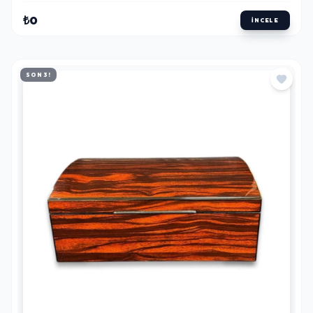
₺0
İNCELE
SON 3!