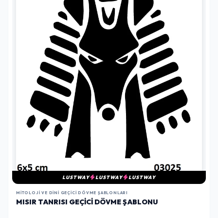
LUSTWAY
LUSTWAY
LUSTWAY
MITOLOJI VE DINI GEÇICI DÖVME ŞABLONLARI
MISIR TANRISI GEÇICI DÖVME ŞABLONU