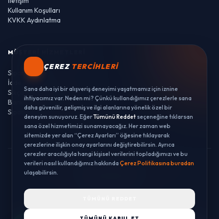
İletişim
Kullanım Koşulları
KVKK Aydınlatma
MÜŞTERI HIZMETLERI
ÇEREZ
TERCIHLERI
Sipariş Takibi
İade ve Değişim
Sana daha iyi bir alışveriş deneyimi yaşatmamız için iznine
Sıkça Sorulan Sorular
ihtiyacımız var. Neden mi? Çünkü kullandığımız çerezlerle sana
Banka Hesaplarımız
daha güvenilir, gelişmiş ve ilgi alanlarına yönelik özel bir
Sipariş Takibi
deneyim sunuyoruz. Eğer
Tümünü Reddet
seçeneğine tıklarsan
sana özel hizmetimizi sunamayacağız. Her zaman web
sitemizde yer alan “Çerez Ayarları” öğesine tıklayarak
çerezlerine ilişkin onay ayarlarını değiştirebilirsin. Ayrıca
çerezler aracılığıyla hangi kişisel verilerini topladığımızı ve bu
verileri nasıl kullandığımız hakkında
Çerez Politikasına buradan
© 2026 LUSTWAY. TÜM HAKLARI SAKLIDIR.
ulaşabilirsin.
MercurisSoft | E-ticaret paketleri ile hazırlanmıştır.
TÜMÜNÜ REDDET
TÜMÜNÜ KABUL ET