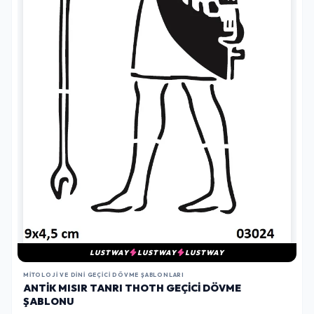
LUSTWAY
LUSTWAY
LUSTWAY
MITOLOJI VE DINI GEÇICI DÖVME ŞABLONLARI
ANTIK MISIR TANRI THOTH GEÇICI DÖVME
ŞABLONU