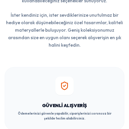
kullanabileceğiniz seçenekler sunuyoruz.
İster kendiniz için, ister sevdiklerinize unutulmaz bir
hediye olarak düşünebileceğiniz özel tasarımlar, kaliteli
materyallerle buluşuyor. Geniş koleksiyonumuz
arasından size en uygun olanı seçerek alışverişin en şık
halini keşfedin.
GÜVENLI ALIŞVERIŞ
Ödemelerinizi güvenle yapabilir, siparişlerinizi sorunsuz bir
şekilde teslim alabilirsiniz.