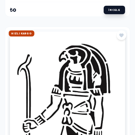
₺0
İNCELE
HIZLI KARGO