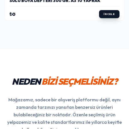
SULU BOYA DEFTERI 300 GR. A3 10 YAPRAK
₺0
İNCELE
NEDEN
BİZİ SEÇMELİSİNİZ?
Mağazamız, sadece bir alışveriş platformu değil, aynı
zamanda tarzınızı yansıtan benzersiz ürünleri
bulabileceğiniz bir noktadır. Özenle seçilmiş ürün
yelpazemiz ve kalite standartlarımız ile yıllarca keyifle