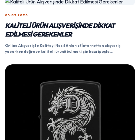
05.07.2026
KALITELI ÜRÜN ALIŞVERIŞINDE DIKKAT
EDILMESI GEREKENLER
Online Alışverişte Kaliteyi Nasıl Anlarız?İnternetten alışveriş
yaparken doğru ve kaliteli ürünü bulmak için bazı ipuçla...