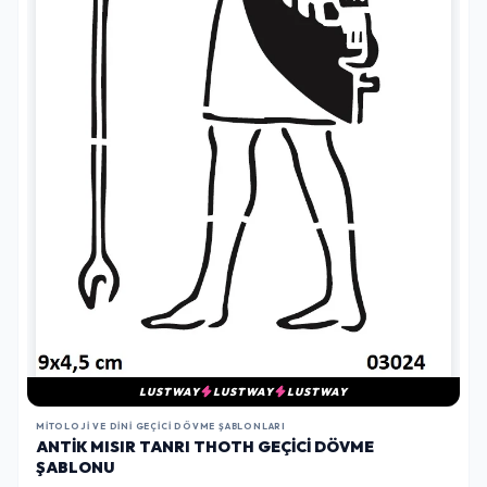
LUSTWAY
LUSTWAY
LUSTWAY
MITOLOJI VE DINI GEÇICI DÖVME ŞABLONLARI
ANTIK MISIR TANRI THOTH GEÇICI DÖVME
ŞABLONU