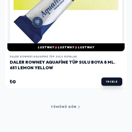
LUSTWAY
LUSTWAY
LUSTWAY
DALER ROWNEY AQUAFINE TÜP SULU BOYALAR
DALER ROWNEY AQUAFINE TÜP SULU BOYA 8 ML.
651 LEMON YELLOW
₺0
İNCELE
TÜMÜNÜ GÖR