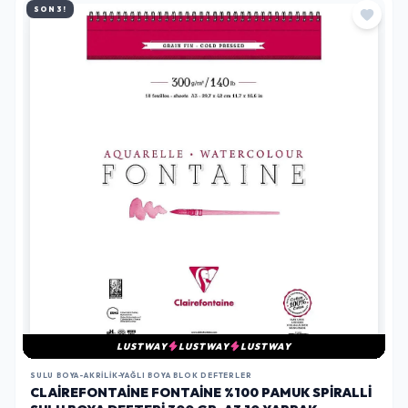
SON 3!
LUSTWAY
LUSTWAY
LUSTWAY
SULU BOYA-AKRILIK-YAĞLI BOYA BLOK DEFTERLER
CLAIREFONTAINE FONTAINE %100 PAMUK SPIRALLI