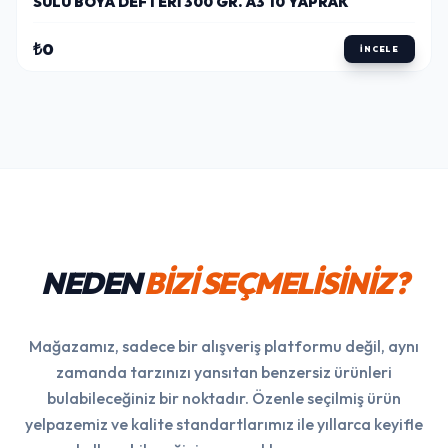
SULU BOYA DEFTERI 300 GR. A3 10 YAPRAK
₺0
İNCELE
NEDEN
BİZİ SEÇMELİSİNİZ?
Mağazamız, sadece bir alışveriş platformu değil, aynı
zamanda tarzınızı yansıtan benzersiz ürünleri
bulabileceğiniz bir noktadır. Özenle seçilmiş ürün
yelpazemiz ve kalite standartlarımız ile yıllarca keyifle