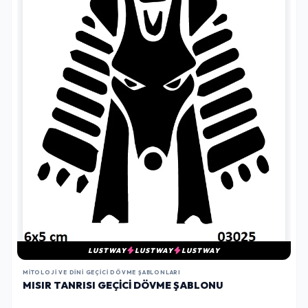
LUSTWAY
LUSTWAY
LUSTWAY
MITOLOJI VE DINI GEÇICI DÖVME ŞABLONLARI
MISIR TANRISI GEÇICI DÖVME ŞABLONU