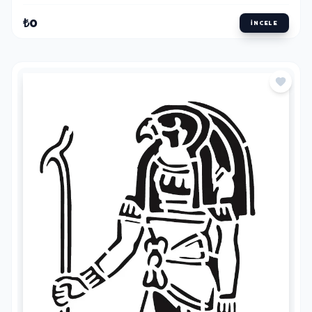
₺0
İNCELE