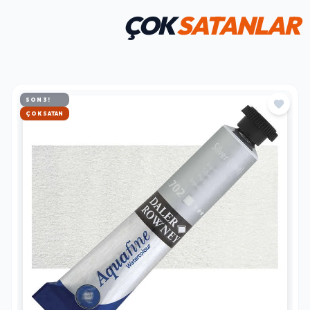
ÇOK
SATANLAR
SON 3!
HIZLI KARGO