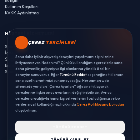
İletişim
Kullanım Koşulları
KVKK Aydınlatma
MÜŞTERI HIZMETLERI
ÇEREZ
TERCIHLERI
Sipariş Takibi
İade ve Değişim
Sana daha iyi bir alışveriş deneyimi yaşatmamız için iznine
Sıkça Sorulan Sorular
ihtiyacımız var. Neden mi? Çünkü kullandığımız çerezlerle sana
Banka Hesaplarımız
daha güvenilir, gelişmiş ve ilgi alanlarına yönelik özel bir
Sipariş Takibi
deneyim sunuyoruz. Eğer
Tümünü Reddet
seçeneğine tıklarsan
sana özel hizmetimizi sunamayacağız. Her zaman web
sitemizde yer alan “Çerez Ayarları” öğesine tıklayarak
çerezlerine ilişkin onay ayarlarını değiştirebilirsin. Ayrıca
çerezler aracılığıyla hangi kişisel verilerini topladığımızı ve bu
verileri nasıl kullandığımız hakkında
Çerez Politikasına buradan
© 2026 LUSTWAY. TÜM HAKLARI SAKLIDIR.
ulaşabilirsin.
MercurisSoft | E-ticaret paketleri ile hazırlanmıştır.
TÜMÜNÜ REDDET
TÜMÜNÜ KABUL ET