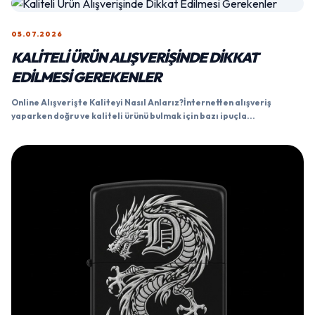
05.07.2026
KALITELI ÜRÜN ALIŞVERIŞINDE DIKKAT
EDILMESI GEREKENLER
Online Alışverişte Kaliteyi Nasıl Anlarız?İnternetten alışveriş
yaparken doğru ve kaliteli ürünü bulmak için bazı ipuçla...