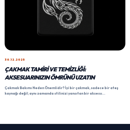
30.12.2025
ÇAKMAK TAMIRI VE TEMIZLIĞI:
AKSESUARINIZIN ÖMRÜNÜ UZATIN
Çakmak Bakımı Neden Önemlidir? İyi bir çakmak, sadece bir ateş
kaynağı değil; aynı zamanda stilinizi yansıtan bir aksesu...