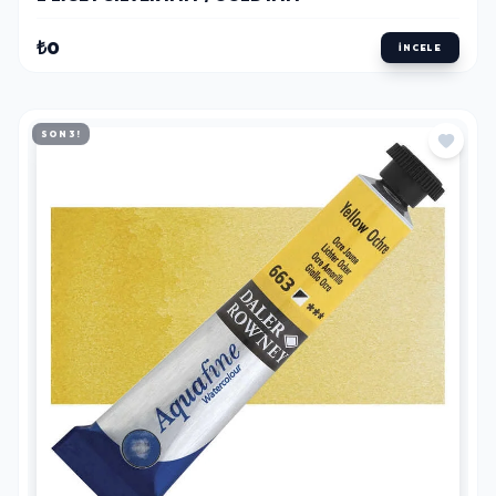
₺0
İNCELE
SON 3!