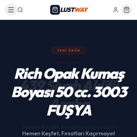
LUST
WAY
Arama
YENI ÜRÜN
439 Siyah Akülü
Araba
Hemen Keşfet, Fırsatları Kaçırmayın!