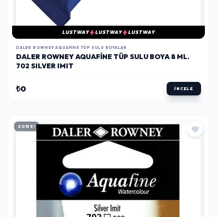
LUSTWAY
LUSTWAY
LUSTWAY
DALER ROWNEY AQUAFINE TÜP SULU BOYALAR
DALER ROWNEY AQUAFINE TÜP SULU BOYA 8 ML.
702 SILVER IMIT
₺0
İNCELE
SON 3!