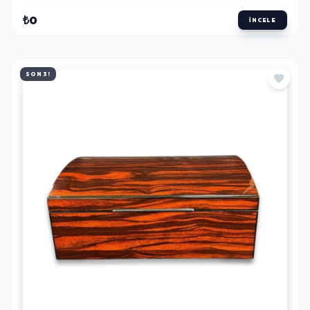
₺0
İNCELE
SON 3!