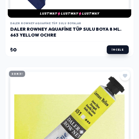
LUSTWAY
LUSTWAY
LUSTWAY
DALER ROWNEY AQUAFINE TÜP SULU BOYALAR
DALER ROWNEY AQUAFINE TÜP SULU BOYA 8 ML.
663 YELLOW OCHRE
₺0
İNCELE
SON 3!