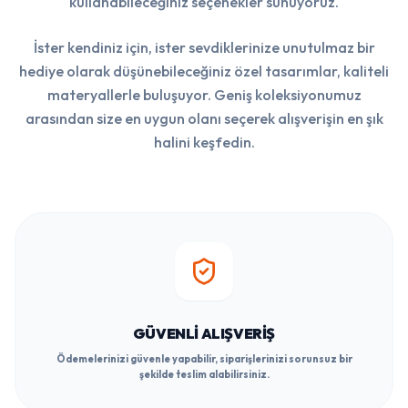
kullanabileceğiniz seçenekler sunuyoruz.
İster kendiniz için, ister sevdiklerinize unutulmaz bir
hediye olarak düşünebileceğiniz özel tasarımlar, kaliteli
materyallerle buluşuyor. Geniş koleksiyonumuz
arasından size en uygun olanı seçerek alışverişin en şık
halini keşfedin.
GÜVENLI ALIŞVERIŞ
Ödemelerinizi güvenle yapabilir, siparişlerinizi sorunsuz bir
şekilde teslim alabilirsiniz.