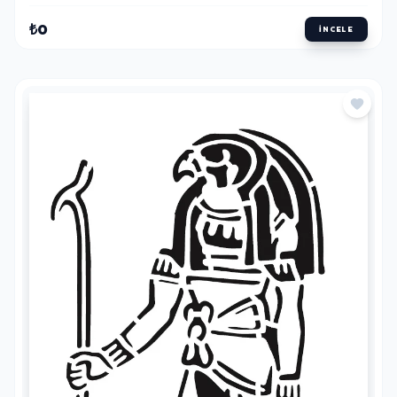
₺0
İNCELE