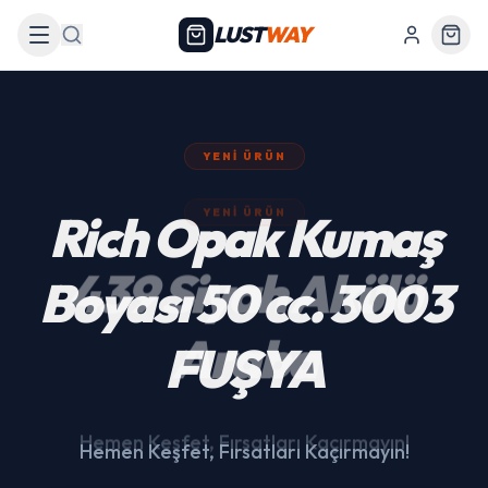
LUST
WAY
Arama
YENI ÜRÜN
439 Siyah Akülü
Araba
Hemen Keşfet, Fırsatları Kaçırmayın!