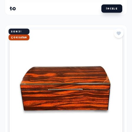
₺0
İNCELE
SON 3!
HIZLI KARGO