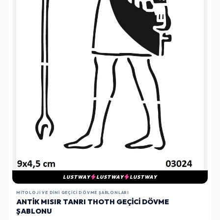
LUSTWAY
LUSTWAY
LUSTWAY
MITOLOJI VE DINI GEÇICI DÖVME ŞABLONLARI
ANTIK MISIR TANRI THOTH GEÇICI DÖVME
ŞABLONU