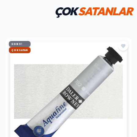
ÇOK
SATANLAR
SON 3!
HIZLI KARGO