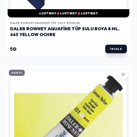
LUSTWAY
LUSTWAY
LUSTWAY
DALER ROWNEY AQUAFINE TÜP SULU BOYALAR
DALER ROWNEY AQUAFINE TÜP SULU BOYA 8 ML.
663 YELLOW OCHRE
₺0
İNCELE
SON 3!