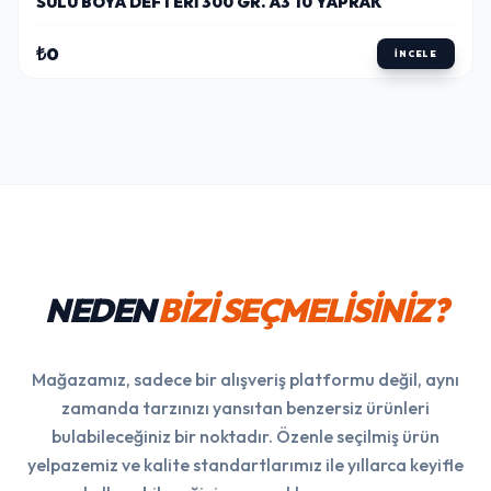
SULU BOYA DEFTERI 300 GR. A3 10 YAPRAK
₺0
İNCELE
NEDEN
BİZİ SEÇMELİSİNİZ?
Mağazamız, sadece bir alışveriş platformu değil, aynı
zamanda tarzınızı yansıtan benzersiz ürünleri
bulabileceğiniz bir noktadır. Özenle seçilmiş ürün
yelpazemiz ve kalite standartlarımız ile yıllarca keyifle