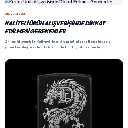
05.07.2026
KALITELI ÜRÜN ALIŞVERIŞINDE DIKKAT
EDILMESI GEREKENLER
Online Alışverişte Kaliteyi Nasıl Anlarız?İnternetten alışveriş
yaparken doğru ve kaliteli ürünü bulmak için bazı ipuçla...