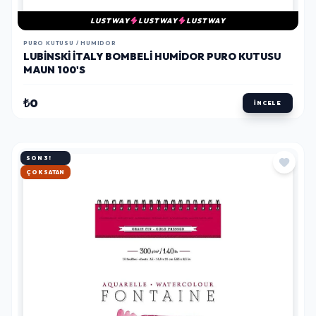
LUSTWAY
LUSTWAY
LUSTWAY
PURO KUTUSU / HUMIDOR
LUBINSKI İTALY BOMBELI HUMIDOR PURO KUTUSU
MAUN 100'S
₺0
İNCELE
SON 3!
HIZLI KARGO