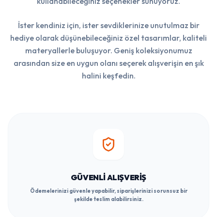
kullanabileceğiniz seçenekler sunuyoruz.
İster kendiniz için, ister sevdiklerinize unutulmaz bir
hediye olarak düşünebileceğiniz özel tasarımlar, kaliteli
materyallerle buluşuyor. Geniş koleksiyonumuz
arasından size en uygun olanı seçerek alışverişin en şık
halini keşfedin.
GÜVENLI ALIŞVERIŞ
Ödemelerinizi güvenle yapabilir, siparişlerinizi sorunsuz bir
şekilde teslim alabilirsiniz.