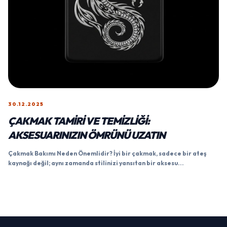
30.12.2025
ÇAKMAK TAMIRI VE TEMIZLIĞI:
AKSESUARINIZIN ÖMRÜNÜ UZATIN
Çakmak Bakımı Neden Önemlidir? İyi bir çakmak, sadece bir ateş
kaynağı değil; aynı zamanda stilinizi yansıtan bir aksesu...