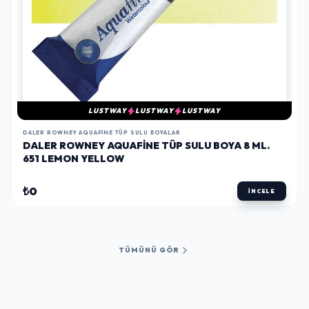
LUSTWAY
LUSTWAY
LUSTWAY
DALER ROWNEY AQUAFINE TÜP SULU BOYALAR
DALER ROWNEY AQUAFINE TÜP SULU BOYA 8 ML.
651 LEMON YELLOW
₺0
İNCELE
TÜMÜNÜ GÖR