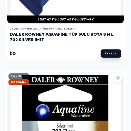
LUSTWAY
LUSTWAY
LUSTWAY
DALER ROWNEY AQUAFINE TÜP SULU BOYALAR
DALER ROWNEY AQUAFINE TÜP SULU BOYA 8 ML.
702 SILVER IMIT
₺0
İNCELE
SON 3!
HIZLI KARGO