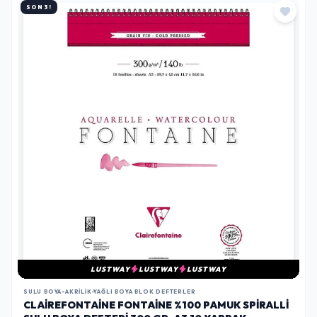
SON 3!
LUSTWAY
LUSTWAY
LUSTWAY
SULU BOYA-AKRILIK-YAĞLI BOYA BLOK DEFTERLER
CLAIREFONTAINE FONTAINE %100 PAMUK SPIRALLI