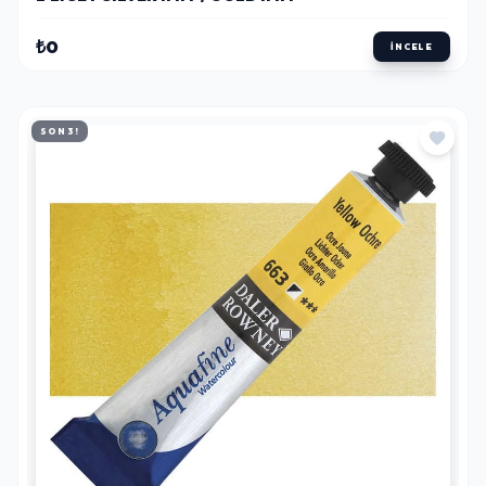
₺0
İNCELE
SON 3!