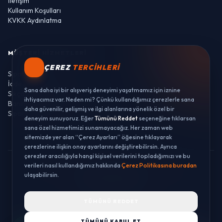
İletişim
Kullanım Koşulları
KVKK Aydınlatma
MÜŞTERI HIZMETLERI
ÇEREZ
TERCIHLERI
Sipariş Takibi
İade ve Değişim
Sana daha iyi bir alışveriş deneyimi yaşatmamız için iznine
Sıkça Sorulan Sorular
ihtiyacımız var. Neden mi? Çünkü kullandığımız çerezlerle sana
Banka Hesaplarımız
daha güvenilir, gelişmiş ve ilgi alanlarına yönelik özel bir
Sipariş Takibi
deneyim sunuyoruz. Eğer
Tümünü Reddet
seçeneğine tıklarsan
sana özel hizmetimizi sunamayacağız. Her zaman web
sitemizde yer alan “Çerez Ayarları” öğesine tıklayarak
çerezlerine ilişkin onay ayarlarını değiştirebilirsin. Ayrıca
çerezler aracılığıyla hangi kişisel verilerini topladığımızı ve bu
verileri nasıl kullandığımız hakkında
Çerez Politikasına buradan
© 2026 LUSTWAY. TÜM HAKLARI SAKLIDIR.
ulaşabilirsin.
MercurisSoft | E-ticaret paketleri ile hazırlanmıştır.
TÜMÜNÜ REDDET
TÜMÜNÜ KABUL ET