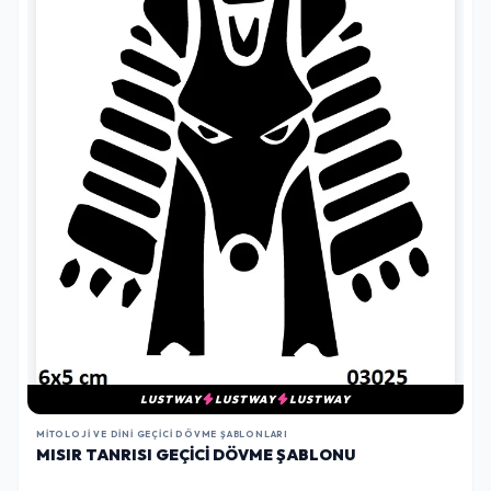
LUSTWAY
LUSTWAY
LUSTWAY
MITOLOJI VE DINI GEÇICI DÖVME ŞABLONLARI
MISIR TANRISI GEÇICI DÖVME ŞABLONU