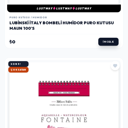
LUSTWAY
LUSTWAY
LUSTWAY
PURO KUTUSU / HUMIDOR
LUBINSKI İTALY BOMBELI HUMIDOR PURO KUTUSU
MAUN 100'S
₺0
İNCELE
SON 3!
HIZLI KARGO