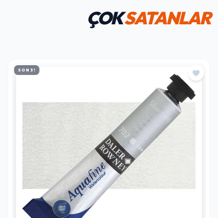
ÇOK
SATANLAR
SON 3!