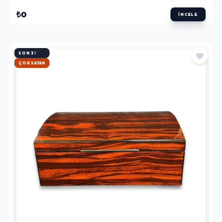
₺0
İNCELE
SON 3!
HIZLI KARGO