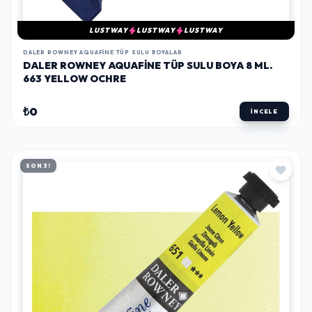
LUSTWAY
LUSTWAY
LUSTWAY
DALER ROWNEY AQUAFINE TÜP SULU BOYALAR
DALER ROWNEY AQUAFINE TÜP SULU BOYA 8 ML.
663 YELLOW OCHRE
₺0
İNCELE
SON 3!