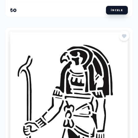
₺0
İNCELE