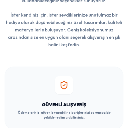
kullanabileceğiniz seçenekler sunuyoruz.
İster kendiniz için, ister sevdiklerinize unutulmaz bir
hediye olarak düşünebileceğiniz özel tasarımlar, kaliteli
materyallerle buluşuyor. Geniş koleksiyonumuz
arasından size en uygun olanı seçerek alışverişin en şık
halini keşfedin.
GÜVENLI ALIŞVERIŞ
Ödemelerinizi güvenle yapabilir, siparişlerinizi sorunsuz bir
şekilde teslim alabilirsiniz.