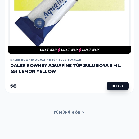
LUSTWAY
LUSTWAY
LUSTWAY
DALER ROWNEY AQUAFINE TÜP SULU BOYALAR
DALER ROWNEY AQUAFINE TÜP SULU BOYA 8 ML.
651 LEMON YELLOW
₺0
İNCELE
TÜMÜNÜ GÖR