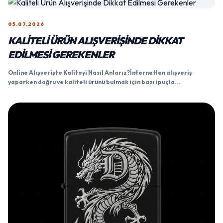
05.07.2026
KALITELI ÜRÜN ALIŞVERIŞINDE DIKKAT
EDILMESI GEREKENLER
Online Alışverişte Kaliteyi Nasıl Anlarız?İnternetten alışveriş
yaparken doğru ve kaliteli ürünü bulmak için bazı ipuçla...