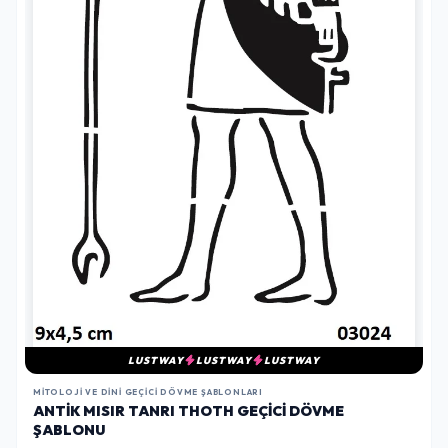
LUSTWAY
LUSTWAY
LUSTWAY
MITOLOJI VE DINI GEÇICI DÖVME ŞABLONLARI
ANTIK MISIR TANRI THOTH GEÇICI DÖVME
ŞABLONU