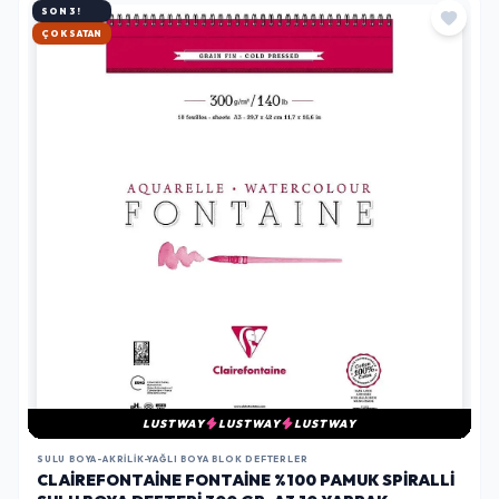
SON 3!
HIZLI KARGO
LUSTWAY
LUSTWAY
LUSTWAY
SULU BOYA-AKRILIK-YAĞLI BOYA BLOK DEFTERLER
CLAIREFONTAINE FONTAINE %100 PAMUK SPIRALLI