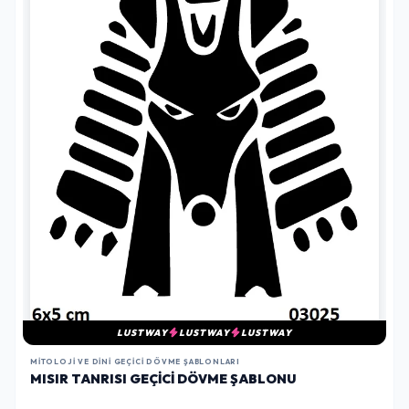
LUSTWAY
LUSTWAY
LUSTWAY
MITOLOJI VE DINI GEÇICI DÖVME ŞABLONLARI
MISIR TANRISI GEÇICI DÖVME ŞABLONU