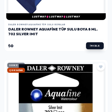
LUSTWAY
LUSTWAY
LUSTWAY
DALER ROWNEY AQUAFINE TÜP SULU BOYALAR
DALER ROWNEY AQUAFINE TÜP SULU BOYA 8 ML.
702 SILVER IMIT
₺0
İNCELE
SON 3!
HIZLI KARGO