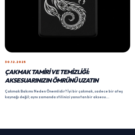
30.12.2025
ÇAKMAK TAMIRI VE TEMIZLIĞI:
AKSESUARINIZIN ÖMRÜNÜ UZATIN
Çakmak Bakımı Neden Önemlidir? İyi bir çakmak, sadece bir ateş
kaynağı değil; aynı zamanda stilinizi yansıtan bir aksesu...