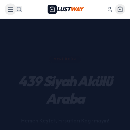
LUST
WAY
Arama
YENI ÜRÜN
439 Siyah Akülü
Araba
Hemen Keşfet, Fırsatları Kaçırmayın!