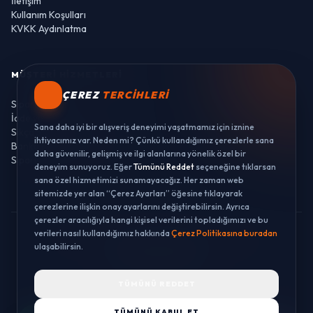
İletişim
Kullanım Koşulları
KVKK Aydınlatma
MÜŞTERI HIZMETLERI
ÇEREZ
TERCIHLERI
Sipariş Takibi
İade ve Değişim
Sana daha iyi bir alışveriş deneyimi yaşatmamız için iznine
Sıkça Sorulan Sorular
ihtiyacımız var. Neden mi? Çünkü kullandığımız çerezlerle sana
Banka Hesaplarımız
daha güvenilir, gelişmiş ve ilgi alanlarına yönelik özel bir
Sipariş Takibi
deneyim sunuyoruz. Eğer
Tümünü Reddet
seçeneğine tıklarsan
sana özel hizmetimizi sunamayacağız. Her zaman web
sitemizde yer alan “Çerez Ayarları” öğesine tıklayarak
çerezlerine ilişkin onay ayarlarını değiştirebilirsin. Ayrıca
çerezler aracılığıyla hangi kişisel verilerini topladığımızı ve bu
verileri nasıl kullandığımız hakkında
Çerez Politikasına buradan
© 2026 LUSTWAY. TÜM HAKLARI SAKLIDIR.
ulaşabilirsin.
MercurisSoft | E-ticaret paketleri ile hazırlanmıştır.
TÜMÜNÜ REDDET
TÜMÜNÜ KABUL ET