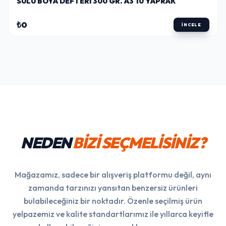
SULU BOYA DEFTERI 300 GR. A3 10 YAPRAK
₺0
İNCELE
NEDEN
BİZİ SEÇMELİSİNİZ?
Mağazamız, sadece bir alışveriş platformu değil, aynı
zamanda tarzınızı yansıtan benzersiz ürünleri
bulabileceğiniz bir noktadır. Özenle seçilmiş ürün
yelpazemiz ve kalite standartlarımız ile yıllarca keyifle