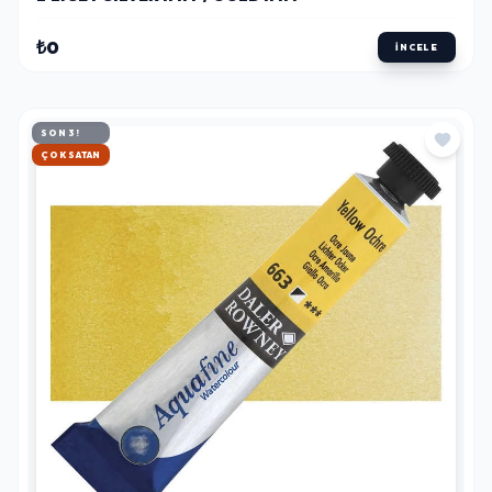
₺0
İNCELE
SON 3!
HIZLI KARGO