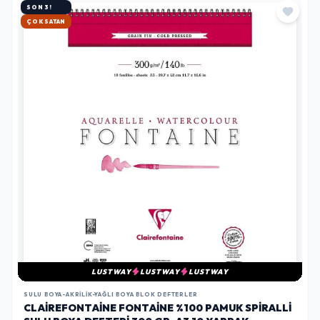
SON 3!
HIZLI KARGO
LUSTWAY
LUSTWAY
LUSTWAY
SULU BOYA-AKRILIK-YAĞLI BOYA BLOK DEFTERLER
CLAIREFONTAINE FONTAINE %100 PAMUK SPIRALLI