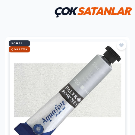
ÇOK
SATANLAR
SON 3!
HIZLI KARGO