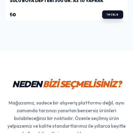
SULU BOYA DEFTERI 300 GR. A3 10 YAPRAK
₺0
İNCELE
NEDEN
BİZİ SEÇMELİSİNİZ?
Mağazamız, sadece bir alışveriş platformu değil, aynı
zamanda tarzınızı yansıtan benzersiz ürünleri
bulabileceğiniz bir noktadır. Özenle seçilmiş ürün
yelpazemiz ve kalite standartlarımız ile yıllarca keyifle