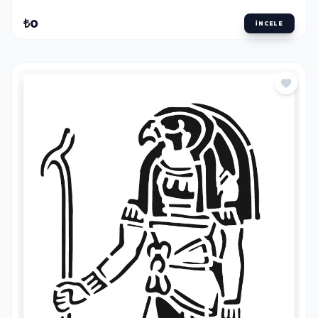
₺0
İNCELE