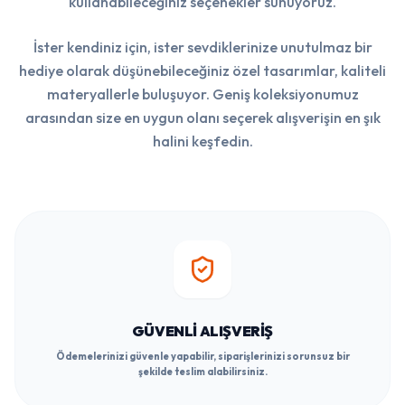
kullanabileceğiniz seçenekler sunuyoruz.
İster kendiniz için, ister sevdiklerinize unutulmaz bir
hediye olarak düşünebileceğiniz özel tasarımlar, kaliteli
materyallerle buluşuyor. Geniş koleksiyonumuz
arasından size en uygun olanı seçerek alışverişin en şık
halini keşfedin.
GÜVENLI ALIŞVERIŞ
Ödemelerinizi güvenle yapabilir, siparişlerinizi sorunsuz bir
şekilde teslim alabilirsiniz.