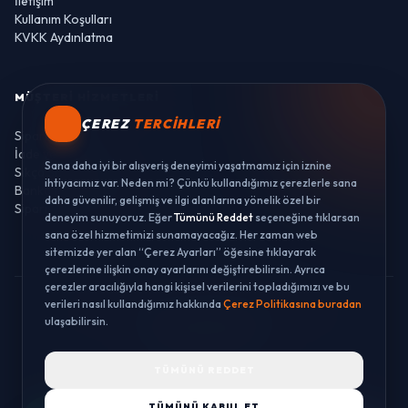
İletişim
Kullanım Koşulları
KVKK Aydınlatma
MÜŞTERI HIZMETLERI
ÇEREZ
TERCIHLERI
Sipariş Takibi
İade ve Değişim
Sana daha iyi bir alışveriş deneyimi yaşatmamız için iznine
Sıkça Sorulan Sorular
ihtiyacımız var. Neden mi? Çünkü kullandığımız çerezlerle sana
Banka Hesaplarımız
daha güvenilir, gelişmiş ve ilgi alanlarına yönelik özel bir
Sipariş Takibi
deneyim sunuyoruz. Eğer
Tümünü Reddet
seçeneğine tıklarsan
sana özel hizmetimizi sunamayacağız. Her zaman web
sitemizde yer alan “Çerez Ayarları” öğesine tıklayarak
çerezlerine ilişkin onay ayarlarını değiştirebilirsin. Ayrıca
çerezler aracılığıyla hangi kişisel verilerini topladığımızı ve bu
verileri nasıl kullandığımız hakkında
Çerez Politikasına buradan
© 2026 LUSTWAY. TÜM HAKLARI SAKLIDIR.
ulaşabilirsin.
MercurisSoft | E-ticaret paketleri ile hazırlanmıştır.
TÜMÜNÜ REDDET
TÜMÜNÜ KABUL ET