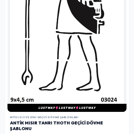
LUSTWAY
LUSTWAY
LUSTWAY
MITOLOJI VE DINI GEÇICI DÖVME ŞABLONLARI
ANTIK MISIR TANRI THOTH GEÇICI DÖVME
ŞABLONU