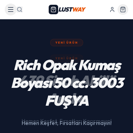
LUST
WAY
Arama
YENI ÜRÜN
439 Siyah Akülü
Araba
Hemen Keşfet, Fırsatları Kaçırmayın!