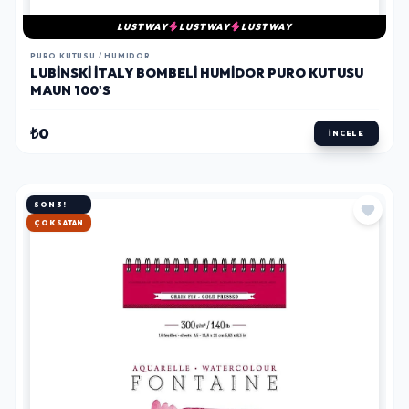
LUSTWAY
LUSTWAY
LUSTWAY
PURO KUTUSU / HUMIDOR
LUBINSKI İTALY BOMBELI HUMIDOR PURO KUTUSU
MAUN 100'S
₺0
İNCELE
SON 3!
HIZLI KARGO