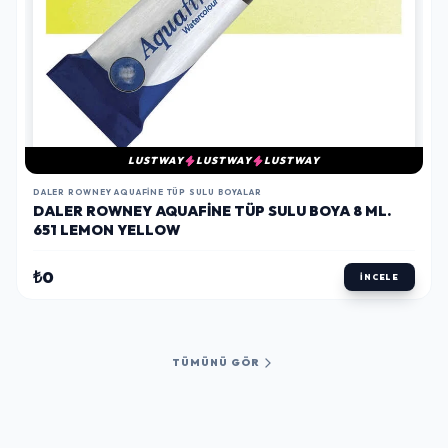
LUSTWAY
LUSTWAY
LUSTWAY
DALER ROWNEY AQUAFINE TÜP SULU BOYALAR
DALER ROWNEY AQUAFINE TÜP SULU BOYA 8 ML.
651 LEMON YELLOW
₺0
İNCELE
TÜMÜNÜ GÖR