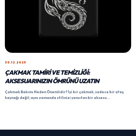
30.12.2025
ÇAKMAK TAMIRI VE TEMIZLIĞI:
AKSESUARINIZIN ÖMRÜNÜ UZATIN
Çakmak Bakımı Neden Önemlidir? İyi bir çakmak, sadece bir ateş
kaynağı değil; aynı zamanda stilinizi yansıtan bir aksesu...