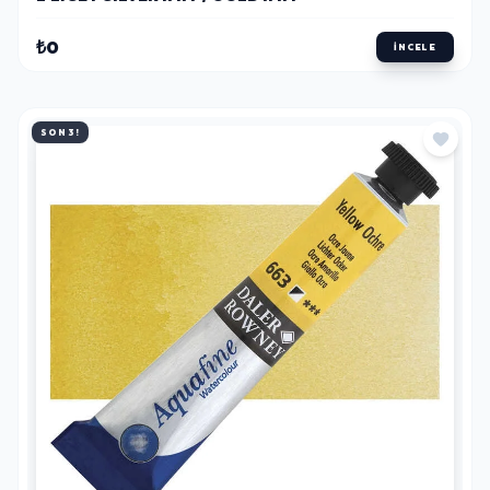
₺0
İNCELE
SON 3!