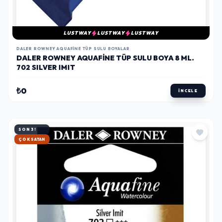
LUSTWAY
LUSTWAY
LUSTWAY
DALER ROWNEY AQUAFINE TÜP SULU BOYALAR
DALER ROWNEY AQUAFINE TÜP SULU BOYA 8 ML.
702 SILVER IMIT
₺0
İNCELE
SON 3!
HIZLI KARGO