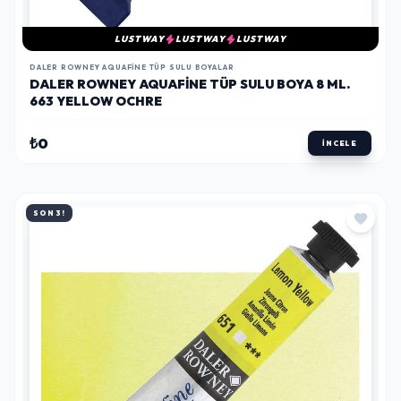
LUSTWAY
LUSTWAY
LUSTWAY
DALER ROWNEY AQUAFINE TÜP SULU BOYALAR
DALER ROWNEY AQUAFINE TÜP SULU BOYA 8 ML.
663 YELLOW OCHRE
₺0
İNCELE
SON 3!