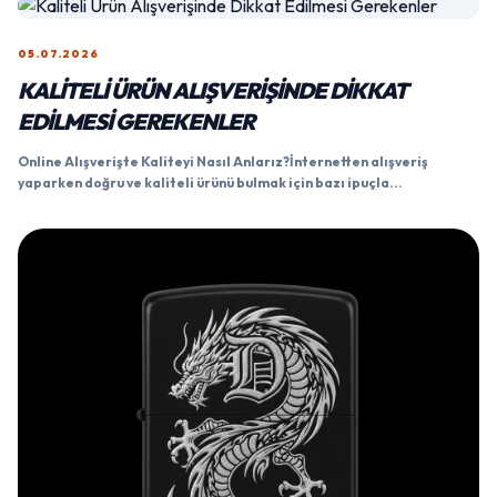
05.07.2026
KALITELI ÜRÜN ALIŞVERIŞINDE DIKKAT
EDILMESI GEREKENLER
Online Alışverişte Kaliteyi Nasıl Anlarız?İnternetten alışveriş
yaparken doğru ve kaliteli ürünü bulmak için bazı ipuçla...