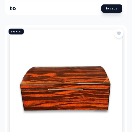
₺0
İNCELE
SON 3!