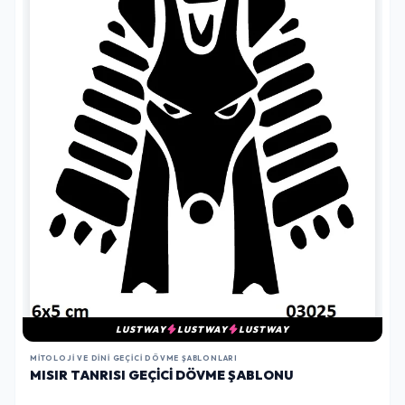
LUSTWAY
LUSTWAY
LUSTWAY
MITOLOJI VE DINI GEÇICI DÖVME ŞABLONLARI
MISIR TANRISI GEÇICI DÖVME ŞABLONU