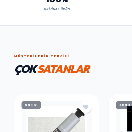
MÜŞTERILERIN TERCIHI
ÇOK
SATANLAR
SON 3!
SON 3!
LUSTWAY
LUSTWAY
LUSTWAY