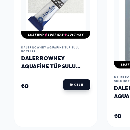
DALER ROWNEY AQUAFINE TÜP SULU
BOYALAR
DALER ROWNEY
LUST
AQUAFINE TÜP SULU
BOYA 8 ML. 702 SILVER
DALER RO
IMIT
SULU BOY
₺0
İNCELE
DALE
AQUAF
SULU 
SILVE
₺0