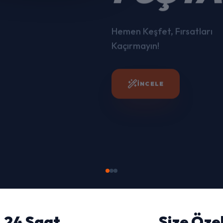
İNCELE
24 Saat
Size Öze
HIZLI GÖNDERI
KIŞIYE ÖZEL TASARIM