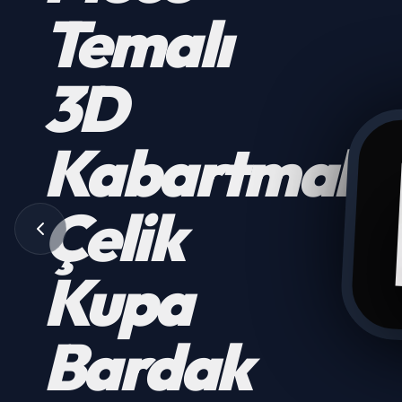
Kumaş
Boyası
50 cc.
3003
FUŞYA
Hemen Keşfet, Fırsatları