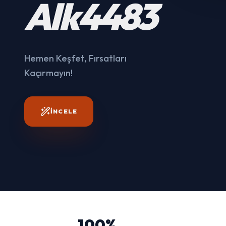
Kaçırmayın!
İNCELE
100%
ORIJINAL ÜRÜN