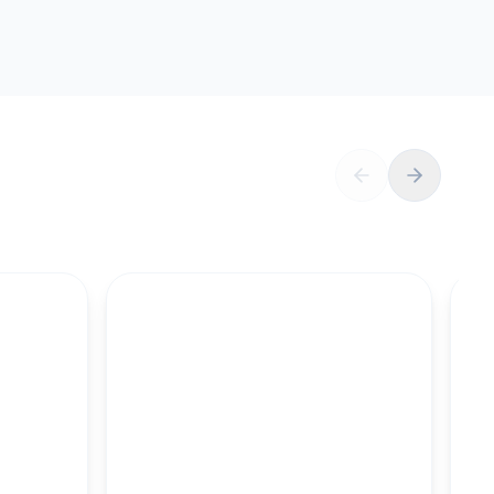
M
100MM UZUN
S.TABAKALARI
KOLEKSIYONU İNCELE