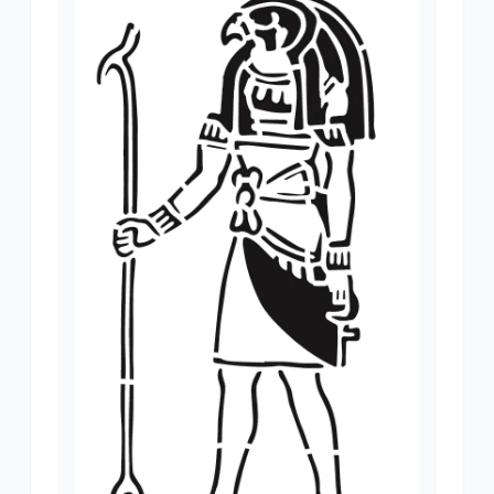
LUSTWAY
LUSTWAY
LUSTWAY
MITOLOJI VE DINI GEÇICI DÖVME ŞABLONLARI