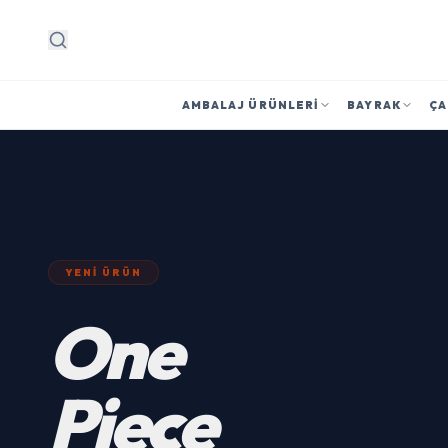
Arama
AMBALAJ ÜRÜNLERI
BAYRAK
ÇA
YENI ÜRÜN
Rich
Opak