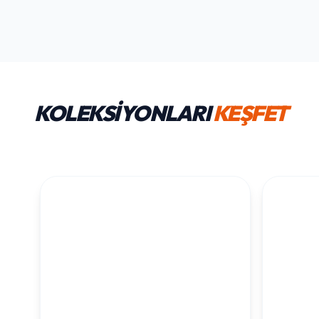
KOLEKSİYONLARI
KEŞFET
1. YAŞ ERKEK
1. Y
DOĞUM GÜNÜ
KOLEKS
KOLEKSIYONU İNCELE