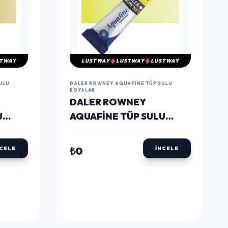
ULU
DALER ROWNEY AQUAFINE TÜP SULU
BOYALAR
DALER ROWNEY
U
AQUAFINE TÜP SULU
LLOW
BOYA 8 ML. 651 LEMON
YELLOW
₺0
NCELE
İNCELE