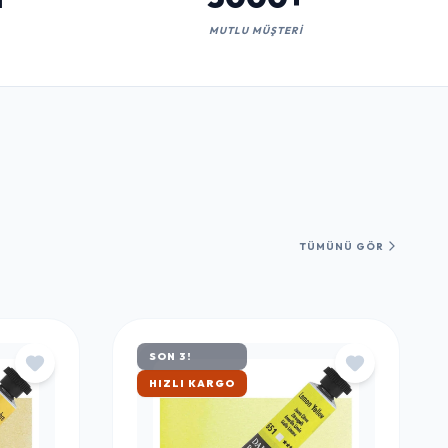
TÜMÜNÜ GÖR
SON 3!
ÇOK SATAN
TWAY
LUSTWAY
LUSTWAY
LUSTWAY