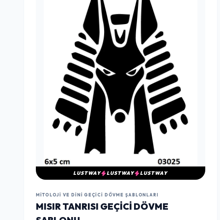
LUSTWAY
LUSTWAY
LUSTWAY
MITOLOJI VE DINI GEÇICI DÖVME ŞABLONLARI
MISIR TANRISI GEÇICI DÖVME
ŞABLONU
₺0
İNCELE