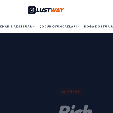
LUST
WAY
KMAK & AKSESUAR
ÇOCUK OYUNCAKLARI
DOĞA DOSTU Ü