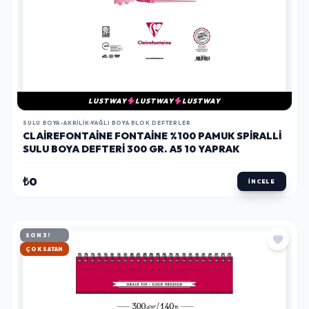
LUSTWAY
LUSTWAY
LUSTWAY
SULU BOYA-AKRILIK-YAĞLI BOYA BLOK DEFTERLER
CLAIREFONTAINE FONTAINE %100 PAMUK SPIRALLI
SULU BOYA DEFTERI 300 GR. A5 10 YAPRAK
₺0
İNCELE
SON 3!
HIZLI KARGO