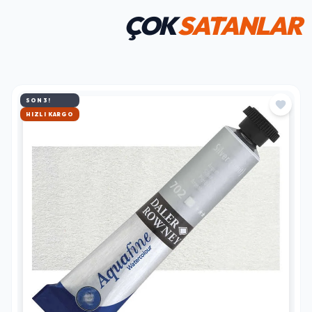
ÇOK
SATANLAR
SON 3!
HIZLI KARGO