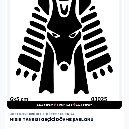
LUSTWAY
LUSTWAY
LUSTWAY
MITOLOJI VE DINI GEÇICI DÖVME ŞABLONLARI
MISIR TANRISI GEÇICI DÖVME ŞABLONU