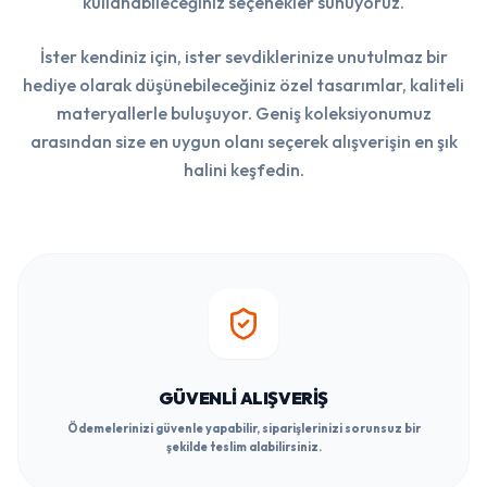
kullanabileceğiniz seçenekler sunuyoruz.
İster kendiniz için, ister sevdiklerinize unutulmaz bir
hediye olarak düşünebileceğiniz özel tasarımlar, kaliteli
materyallerle buluşuyor. Geniş koleksiyonumuz
arasından size en uygun olanı seçerek alışverişin en şık
halini keşfedin.
GÜVENLI ALIŞVERIŞ
Ödemelerinizi güvenle yapabilir, siparişlerinizi sorunsuz bir
şekilde teslim alabilirsiniz.