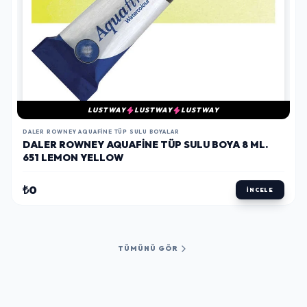
LUSTWAY
LUSTWAY
LUSTWAY
DALER ROWNEY AQUAFINE TÜP SULU BOYALAR
DALER ROWNEY AQUAFINE TÜP SULU BOYA 8 ML.
651 LEMON YELLOW
₺0
İNCELE
TÜMÜNÜ GÖR