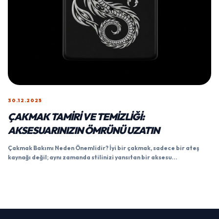
30.12.2025
ÇAKMAK TAMIRI VE TEMIZLIĞI:
AKSESUARINIZIN ÖMRÜNÜ UZATIN
Çakmak Bakımı Neden Önemlidir? İyi bir çakmak, sadece bir ateş
kaynağı değil; aynı zamanda stilinizi yansıtan bir aksesu...