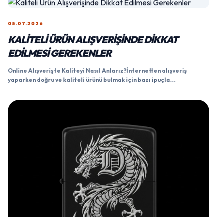
05.07.2026
KALITELI ÜRÜN ALIŞVERIŞINDE DIKKAT
EDILMESI GEREKENLER
Online Alışverişte Kaliteyi Nasıl Anlarız?İnternetten alışveriş
yaparken doğru ve kaliteli ürünü bulmak için bazı ipuçla...