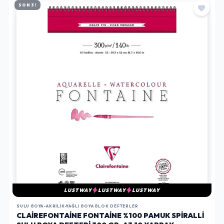
SON 3!
LUSTWAY
LUSTWAY
LUSTWAY
SULU BOYA-AKRILIK-YAĞLI BOYA BLOK DEFTERLER
CLAIREFONTAINE FONTAINE %100 PAMUK SPIRALLI