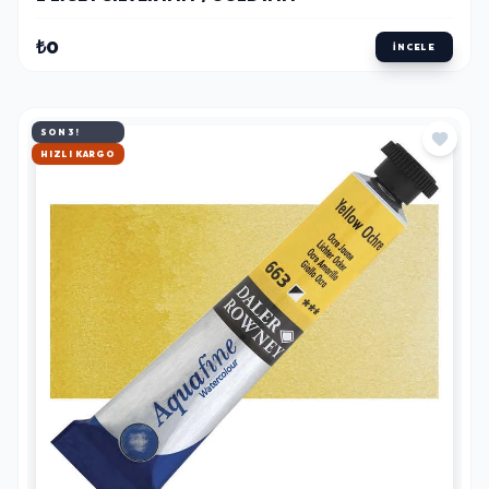
₺0
İNCELE
SON 3!
HIZLI KARGO