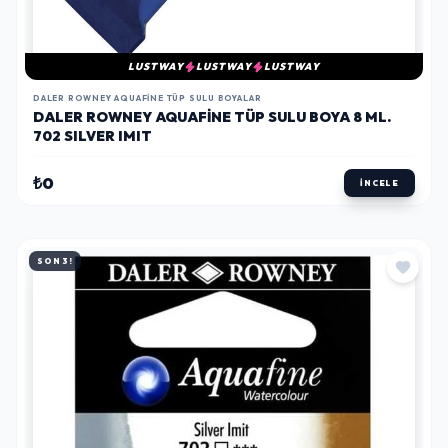
LUSTWAY
LUSTWAY
LUSTWAY
DALER ROWNEY AQUAFINE TÜP SULU BOYALAR
DALER ROWNEY AQUAFINE TÜP SULU BOYA 8 ML.
702 SILVER IMIT
₺0
İNCELE
SON 3!