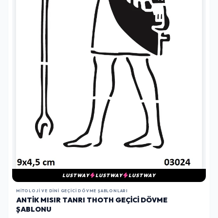
LUSTWAY
LUSTWAY
LUSTWAY
MITOLOJI VE DINI GEÇICI DÖVME ŞABLONLARI
ANTIK MISIR TANRI THOTH GEÇICI DÖVME
ŞABLONU