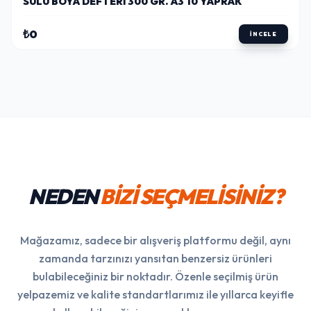
SULU BOYA DEFTERI 300 GR. A3 10 YAPRAK
₺0
İNCELE
NEDEN
BİZİ SEÇMELİSİNİZ?
Mağazamız, sadece bir alışveriş platformu değil, aynı
zamanda tarzınızı yansıtan benzersiz ürünleri
bulabileceğiniz bir noktadır. Özenle seçilmiş ürün
yelpazemiz ve kalite standartlarımız ile yıllarca keyifle