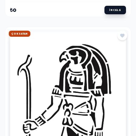
₺0
İNCELE
HIZLI KARGO