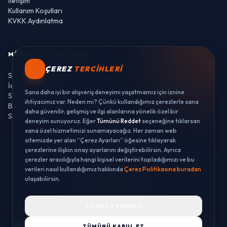
İletişim
Kullanım Koşulları
KVKK Aydınlatma
MÜŞTERI HIZMETLERI
ÇEREZ
TERCIHLERI
Sipariş Takibi
İade ve Değişim
Sana daha iyi bir alışveriş deneyimi yaşatmamız için iznine
Sıkça Sorulan Sorular
ihtiyacımız var. Neden mi? Çünkü kullandığımız çerezlerle sana
Banka Hesaplarımız
daha güvenilir, gelişmiş ve ilgi alanlarına yönelik özel bir
Sipariş Takibi
deneyim sunuyoruz. Eğer
Tümünü Reddet
seçeneğine tıklarsan
sana özel hizmetimizi sunamayacağız. Her zaman web
sitemizde yer alan “Çerez Ayarları” öğesine tıklayarak
çerezlerine ilişkin onay ayarlarını değiştirebilirsin. Ayrıca
çerezler aracılığıyla hangi kişisel verilerini topladığımızı ve bu
verileri nasıl kullandığımız hakkında
Çerez Politikasına buradan
© 2026 LUSTWAY. TÜM HAKLARI SAKLIDIR.
ulaşabilirsin.
MercurisSoft | E-ticaret paketleri ile hazırlanmıştır.
TÜMÜNÜ REDDET
TÜMÜNÜ KABUL ET