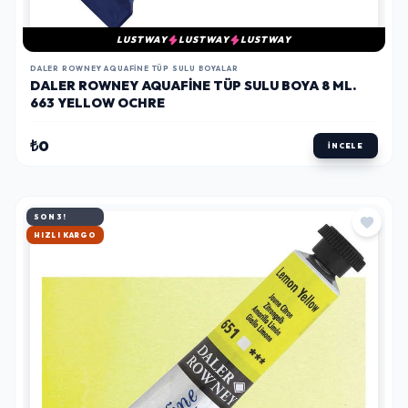
LUSTWAY
LUSTWAY
LUSTWAY
DALER ROWNEY AQUAFINE TÜP SULU BOYALAR
DALER ROWNEY AQUAFINE TÜP SULU BOYA 8 ML.
663 YELLOW OCHRE
₺0
İNCELE
SON 3!
HIZLI KARGO