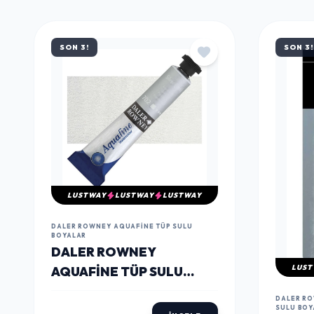
MÜŞTERILERIN TERCIHI
ÇOK
SATANLAR
SON 3!
SON 3!
LUSTWAY
LUSTWAY
LUSTWAY