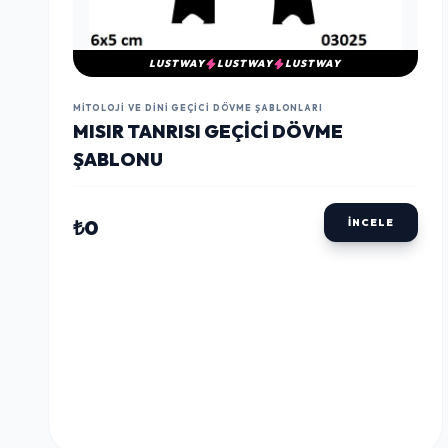
LUSTWAY
LUSTWAY
LUSTWAY
MITOLOJI VE DINI GEÇICI DÖVME ŞABLONLARI
MISIR TANRISI GEÇICI DÖVME
ŞABLONU
₺0
İNCELE