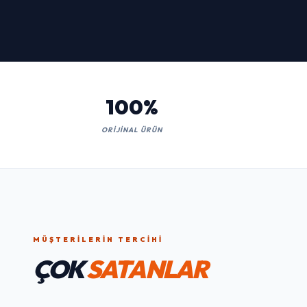
Kaçırmayın!
İNCELE
100%
ORIJINAL ÜRÜN