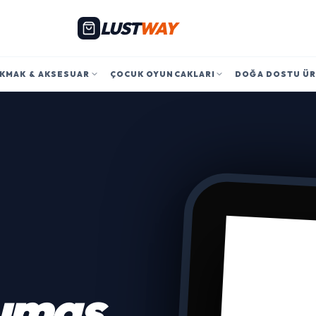
LUST
WAY
KMAK & AKSESUAR
ÇOCUK OYUNCAKLARI
DOĞA DOSTU Ü