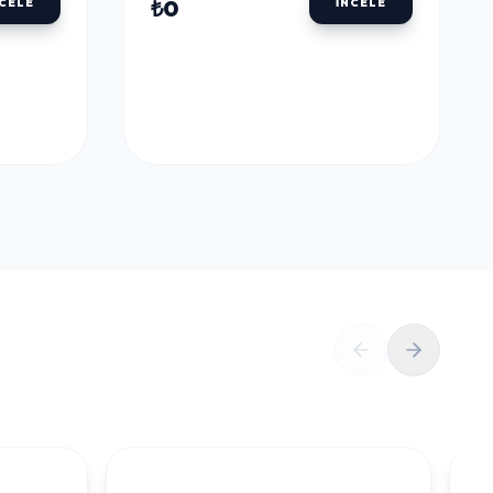
ULU
DALER ROWNEY AQUAFINE TÜP SULU
BOYALAR
DALER ROWNEY
U
AQUAFINE TÜP SULU
LLOW
BOYA 8 ML. 651 LEMON
YELLOW
₺0
NCELE
İNCELE