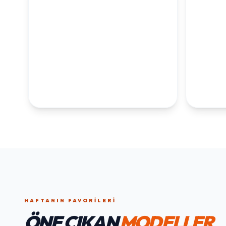
KOLEKSİYONLARI
KEŞFET
1. YAŞ ERKEK
1. Y
DOĞUM GÜNÜ
KOLEKS
KOLEKSIYONU İNCELE