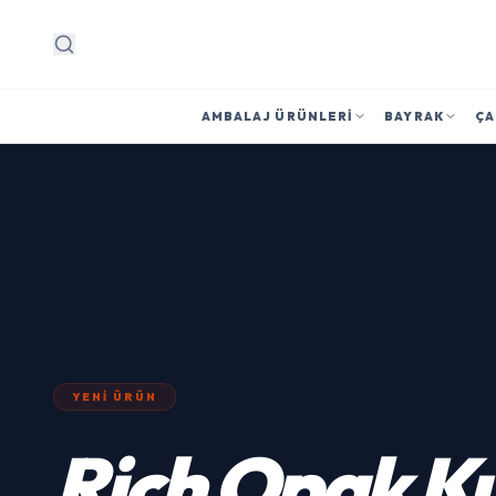
Arama
AMBALAJ ÜRÜNLERI
BAYRAK
ÇA
YENI ÜRÜN
Rich
Opak