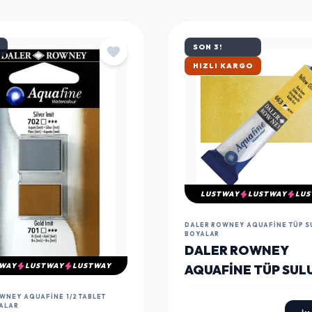
SON 3!
ÇOK SATAN
LUSTWAY
LUSTWAY
LUS