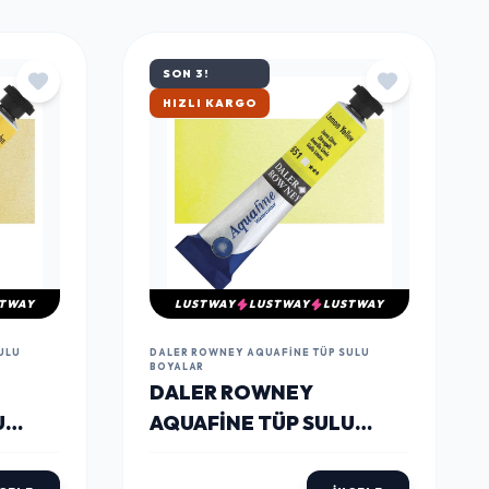
TÜMÜNÜ GÖR
SON 3!
ÇOK SATAN
TWAY
LUSTWAY
LUSTWAY
LUSTWAY