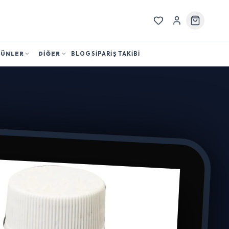
RÜNLER
DİĞER
BLOG
SİPARİŞ TAKİBİ