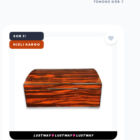
TÜMÜNÜ GÖR
SON 3!
ÇOK SATAN