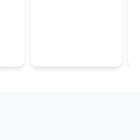
M
100MM UZUN
S.TABAKALARI
KOLEKSIYONU İNCELE