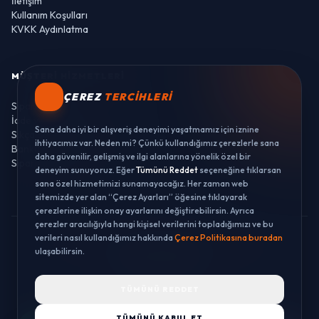
İletişim
Kullanım Koşulları
KVKK Aydınlatma
MÜŞTERI HIZMETLERI
ÇEREZ
TERCIHLERI
Sipariş Takibi
İade ve Değişim
Sana daha iyi bir alışveriş deneyimi yaşatmamız için iznine
Sıkça Sorulan Sorular
ihtiyacımız var. Neden mi? Çünkü kullandığımız çerezlerle sana
Banka Hesaplarımız
daha güvenilir, gelişmiş ve ilgi alanlarına yönelik özel bir
Sipariş Takibi
deneyim sunuyoruz. Eğer
Tümünü Reddet
seçeneğine tıklarsan
sana özel hizmetimizi sunamayacağız. Her zaman web
sitemizde yer alan “Çerez Ayarları” öğesine tıklayarak
çerezlerine ilişkin onay ayarlarını değiştirebilirsin. Ayrıca
çerezler aracılığıyla hangi kişisel verilerini topladığımızı ve bu
verileri nasıl kullandığımız hakkında
Çerez Politikasına buradan
© 2026 LUSTWAY. TÜM HAKLARI SAKLIDIR.
ulaşabilirsin.
MercurisSoft | E-ticaret paketleri ile hazırlanmıştır.
TÜMÜNÜ REDDET
TÜMÜNÜ KABUL ET