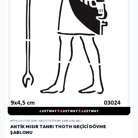
LUSTWAY
LUSTWAY
LUSTWAY
MITOLOJI VE DINI GEÇICI DÖVME ŞABLONLARI
ANTIK MISIR TANRI THOTH GEÇICI DÖVME
ŞABLONU