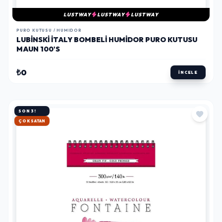
LUSTWAY
LUSTWAY
LUSTWAY
PURO KUTUSU / HUMIDOR
LUBINSKI İTALY BOMBELI HUMIDOR PURO KUTUSU
MAUN 100'S
₺0
İNCELE
SON 3!
HIZLI KARGO