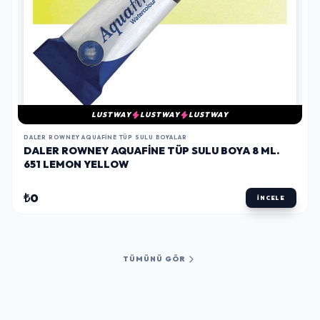
LUSTWAY
LUSTWAY
LUSTWAY
DALER ROWNEY AQUAFINE TÜP SULU BOYALAR
DALER ROWNEY AQUAFINE TÜP SULU BOYA 8 ML.
651 LEMON YELLOW
₺0
İNCELE
TÜMÜNÜ GÖR