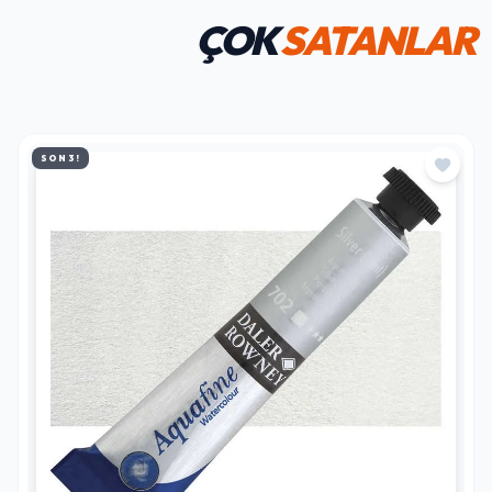
ÇOK
SATANLAR
SON 3!