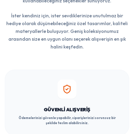
kullanabileceğiniz seçenekler sunuyoruz.
İster kendiniz için, ister sevdiklerinize unutulmaz bir
hediye olarak düşünebileceğiniz özel tasarımlar, kaliteli
materyallerle buluşuyor. Geniş koleksiyonumuz
arasından size en uygun olanı seçerek alışverişin en şık
halini keşfedin.
GÜVENLI ALIŞVERIŞ
Ödemelerinizi güvenle yapabilir, siparişlerinizi sorunsuz bir
şekilde teslim alabilirsiniz.