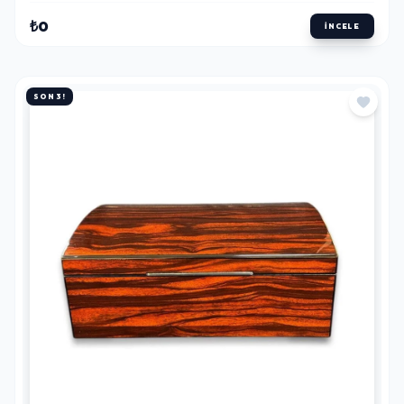
₺0
İNCELE
SON 3!