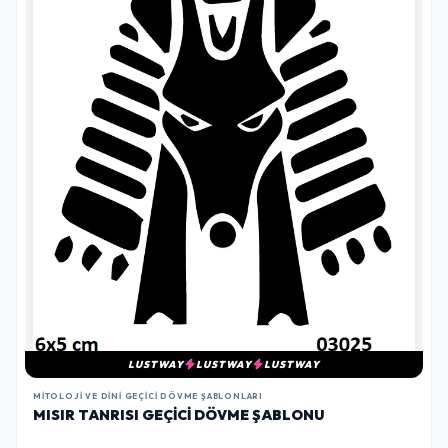
LUSTWAY
LUSTWAY
LUSTWAY
MITOLOJI VE DINI GEÇICI DÖVME ŞABLONLARI
MISIR TANRISI GEÇICI DÖVME ŞABLONU