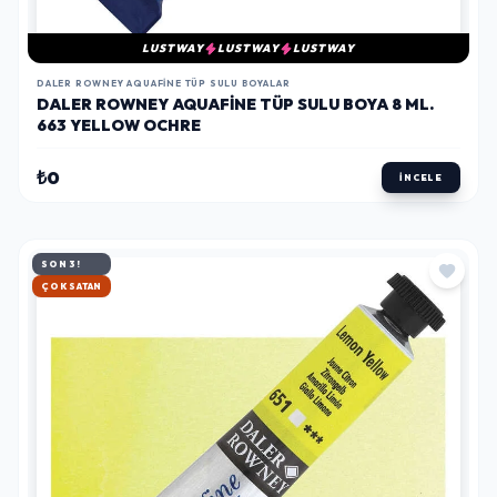
LUSTWAY
LUSTWAY
LUSTWAY
DALER ROWNEY AQUAFINE TÜP SULU BOYALAR
DALER ROWNEY AQUAFINE TÜP SULU BOYA 8 ML.
663 YELLOW OCHRE
₺0
İNCELE
SON 3!
HIZLI KARGO