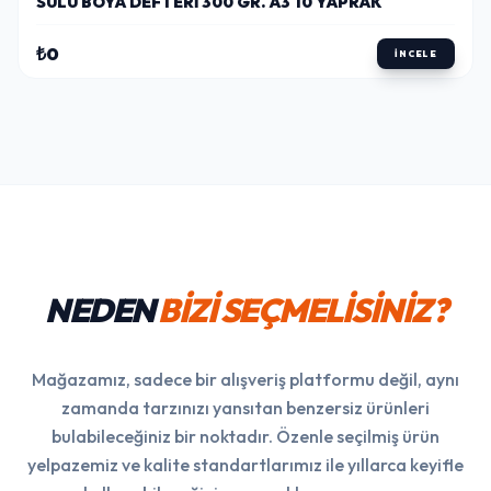
SULU BOYA DEFTERI 300 GR. A3 10 YAPRAK
₺0
İNCELE
NEDEN
BİZİ SEÇMELİSİNİZ?
Mağazamız, sadece bir alışveriş platformu değil, aynı
zamanda tarzınızı yansıtan benzersiz ürünleri
bulabileceğiniz bir noktadır. Özenle seçilmiş ürün
yelpazemiz ve kalite standartlarımız ile yıllarca keyifle