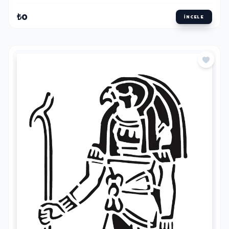
₺0
İNCELE