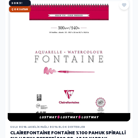
SON 3!
HIZLI KARGO
LUSTWAY
LUSTWAY
LUSTWAY
SULU BOYA-AKRILIK-YAĞLI BOYA BLOK DEFTERLER
CLAIREFONTAINE FONTAINE %100 PAMUK SPIRALLI