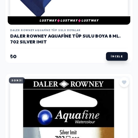
LUSTWAY
LUSTWAY
LUSTWAY
DALER ROWNEY AQUAFINE TÜP SULU BOYALAR
DALER ROWNEY AQUAFINE TÜP SULU BOYA 8 ML.
702 SILVER IMIT
₺0
İNCELE
SON 3!