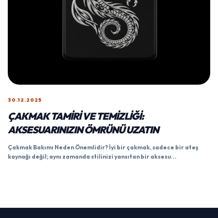
30.12.2025
ÇAKMAK TAMIRI VE TEMIZLIĞI:
AKSESUARINIZIN ÖMRÜNÜ UZATIN
Çakmak Bakımı Neden Önemlidir? İyi bir çakmak, sadece bir ateş
kaynağı değil; aynı zamanda stilinizi yansıtan bir aksesu...