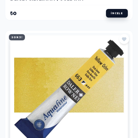
₺0
İNCELE
SON 3!