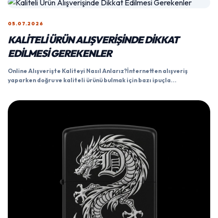
05.07.2026
KALITELI ÜRÜN ALIŞVERIŞINDE DIKKAT
EDILMESI GEREKENLER
Online Alışverişte Kaliteyi Nasıl Anlarız?İnternetten alışveriş
yaparken doğru ve kaliteli ürünü bulmak için bazı ipuçla...