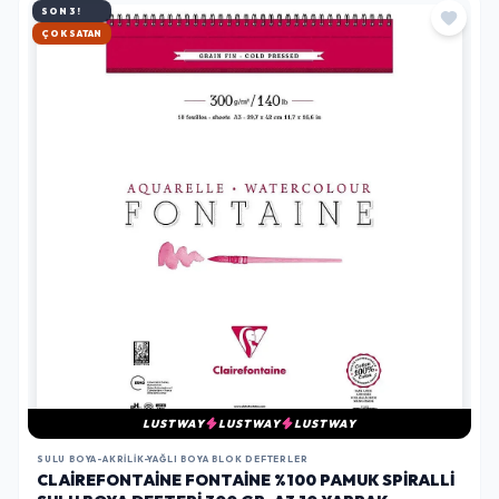
SON 3!
HIZLI KARGO
LUSTWAY
LUSTWAY
LUSTWAY
SULU BOYA-AKRILIK-YAĞLI BOYA BLOK DEFTERLER
CLAIREFONTAINE FONTAINE %100 PAMUK SPIRALLI