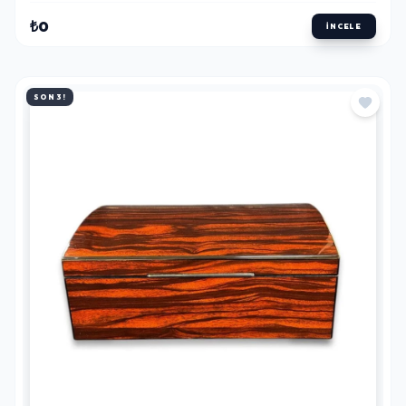
₺0
İNCELE
SON 3!