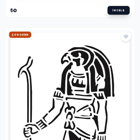
₺0
İNCELE
HIZLI KARGO