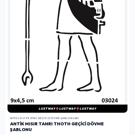
LUSTWAY
LUSTWAY
LUSTWAY
MITOLOJI VE DINI GEÇICI DÖVME ŞABLONLARI
ANTIK MISIR TANRI THOTH GEÇICI DÖVME
ŞABLONU