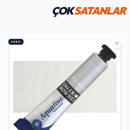
ÇOK
SATANLAR
SON 3!