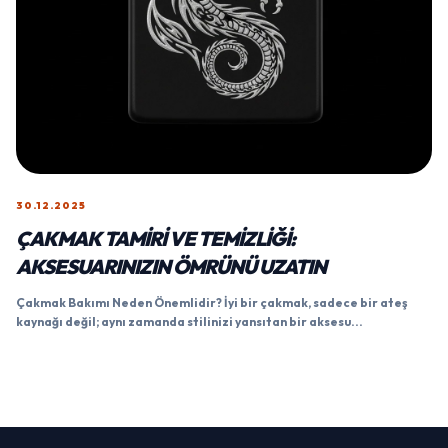
30.12.2025
ÇAKMAK TAMIRI VE TEMIZLIĞI:
AKSESUARINIZIN ÖMRÜNÜ UZATIN
Çakmak Bakımı Neden Önemlidir? İyi bir çakmak, sadece bir ateş
kaynağı değil; aynı zamanda stilinizi yansıtan bir aksesu...