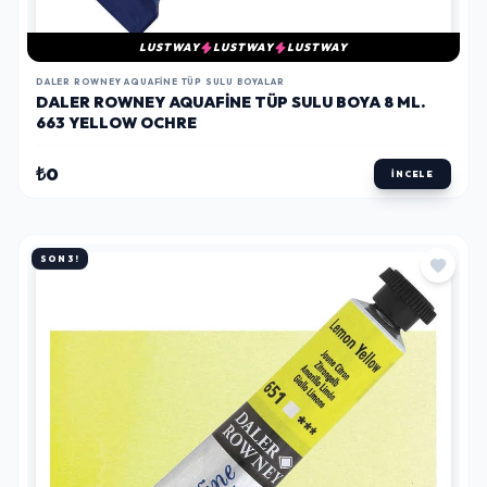
LUSTWAY
LUSTWAY
LUSTWAY
DALER ROWNEY AQUAFINE TÜP SULU BOYALAR
DALER ROWNEY AQUAFINE TÜP SULU BOYA 8 ML.
663 YELLOW OCHRE
₺0
İNCELE
SON 3!