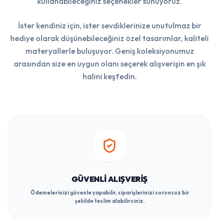
kullanabileceğiniz seçenekler sunuyoruz.
İster kendiniz için, ister sevdiklerinize unutulmaz bir
hediye olarak düşünebileceğiniz özel tasarımlar, kaliteli
materyallerle buluşuyor. Geniş koleksiyonumuz
arasından size en uygun olanı seçerek alışverişin en şık
halini keşfedin.
GÜVENLI ALIŞVERIŞ
Ödemelerinizi güvenle yapabilir, siparişlerinizi sorunsuz bir
şekilde teslim alabilirsiniz.