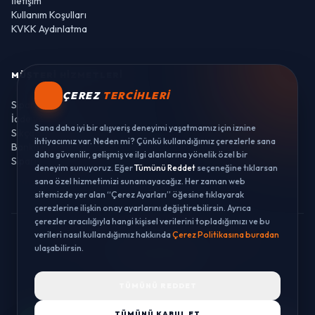
İletişim
Kullanım Koşulları
KVKK Aydınlatma
MÜŞTERI HIZMETLERI
ÇEREZ
TERCIHLERI
Sipariş Takibi
İade ve Değişim
Sana daha iyi bir alışveriş deneyimi yaşatmamız için iznine
Sıkça Sorulan Sorular
ihtiyacımız var. Neden mi? Çünkü kullandığımız çerezlerle sana
Banka Hesaplarımız
daha güvenilir, gelişmiş ve ilgi alanlarına yönelik özel bir
Sipariş Takibi
deneyim sunuyoruz. Eğer
Tümünü Reddet
seçeneğine tıklarsan
sana özel hizmetimizi sunamayacağız. Her zaman web
sitemizde yer alan “Çerez Ayarları” öğesine tıklayarak
çerezlerine ilişkin onay ayarlarını değiştirebilirsin. Ayrıca
çerezler aracılığıyla hangi kişisel verilerini topladığımızı ve bu
verileri nasıl kullandığımız hakkında
Çerez Politikasına buradan
© 2026 LUSTWAY. TÜM HAKLARI SAKLIDIR.
ulaşabilirsin.
MercurisSoft | E-ticaret paketleri ile hazırlanmıştır.
TÜMÜNÜ REDDET
TÜMÜNÜ KABUL ET