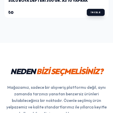
SULU BOYA DEFTERI 300 GR. A3 10 YAPRAK
₺0
İNCELE
NEDEN
BİZİ SEÇMELİSİNİZ?
Mağazamız, sadece bir alışveriş platformu değil, aynı
zamanda tarzınızı yansıtan benzersiz ürünleri
bulabileceğiniz bir noktadır. Özenle seçilmiş ürün
yelpazemiz ve kalite standartlarımız ile yıllarca keyifle