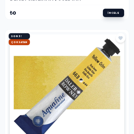
₺0
İNCELE
SON 3!
HIZLI KARGO