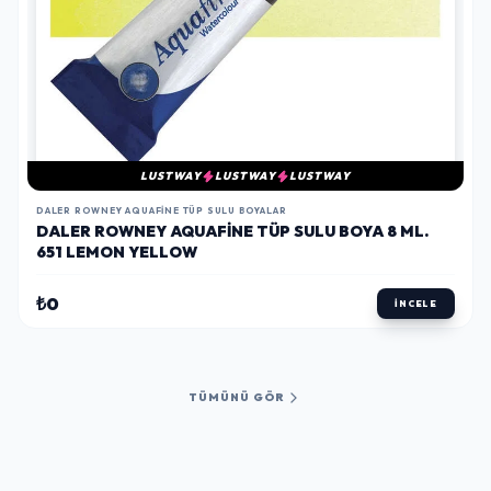
LUSTWAY
LUSTWAY
LUSTWAY
DALER ROWNEY AQUAFINE TÜP SULU BOYALAR
DALER ROWNEY AQUAFINE TÜP SULU BOYA 8 ML.
651 LEMON YELLOW
₺0
İNCELE
TÜMÜNÜ GÖR