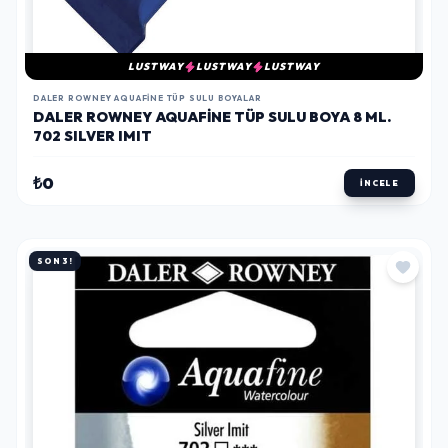
LUSTWAY
LUSTWAY
LUSTWAY
DALER ROWNEY AQUAFINE TÜP SULU BOYALAR
DALER ROWNEY AQUAFINE TÜP SULU BOYA 8 ML.
702 SILVER IMIT
₺0
İNCELE
SON 3!