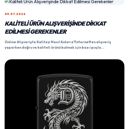
05.07.2026
KALITELI ÜRÜN ALIŞVERIŞINDE DIKKAT
EDILMESI GEREKENLER
Online Alışverişte Kaliteyi Nasıl Anlarız?İnternetten alışveriş
yaparken doğru ve kaliteli ürünü bulmak için bazı ipuçla...