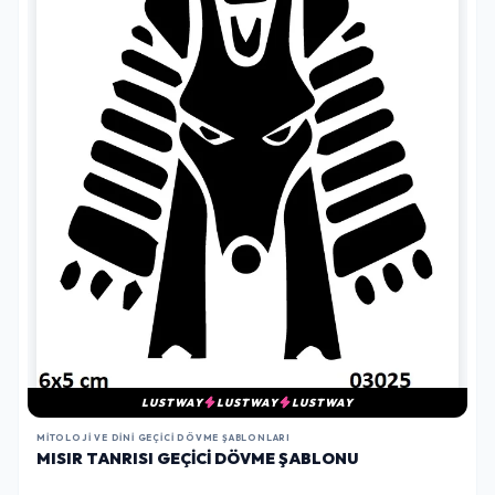
LUSTWAY
LUSTWAY
LUSTWAY
MITOLOJI VE DINI GEÇICI DÖVME ŞABLONLARI
MISIR TANRISI GEÇICI DÖVME ŞABLONU