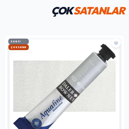
ÇOK
SATANLAR
SON 3!
HIZLI KARGO