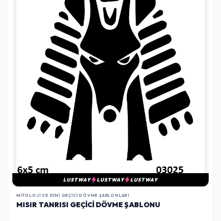
LUSTWAY
LUSTWAY
LUSTWAY
MITOLOJI VE DINI GEÇICI DÖVME ŞABLONLARI
MISIR TANRISI GEÇICI DÖVME ŞABLONU