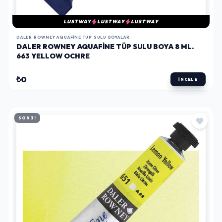
LUSTWAY
LUSTWAY
LUSTWAY
DALER ROWNEY AQUAFINE TÜP SULU BOYALAR
DALER ROWNEY AQUAFINE TÜP SULU BOYA 8 ML.
663 YELLOW OCHRE
₺0
İNCELE
SON 3!