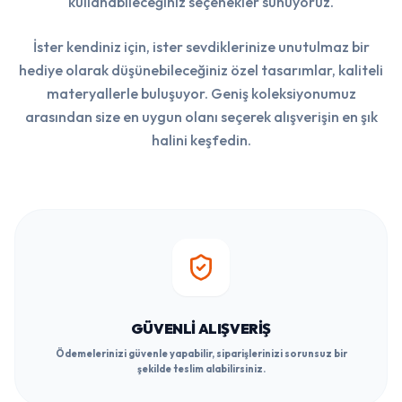
kullanabileceğiniz seçenekler sunuyoruz.
İster kendiniz için, ister sevdiklerinize unutulmaz bir
hediye olarak düşünebileceğiniz özel tasarımlar, kaliteli
materyallerle buluşuyor. Geniş koleksiyonumuz
arasından size en uygun olanı seçerek alışverişin en şık
halini keşfedin.
GÜVENLI ALIŞVERIŞ
Ödemelerinizi güvenle yapabilir, siparişlerinizi sorunsuz bir
şekilde teslim alabilirsiniz.