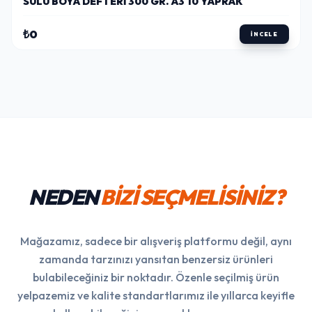
SULU BOYA DEFTERI 300 GR. A3 10 YAPRAK
₺0
İNCELE
NEDEN
BİZİ SEÇMELİSİNİZ?
Mağazamız, sadece bir alışveriş platformu değil, aynı
zamanda tarzınızı yansıtan benzersiz ürünleri
bulabileceğiniz bir noktadır. Özenle seçilmiş ürün
yelpazemiz ve kalite standartlarımız ile yıllarca keyifle