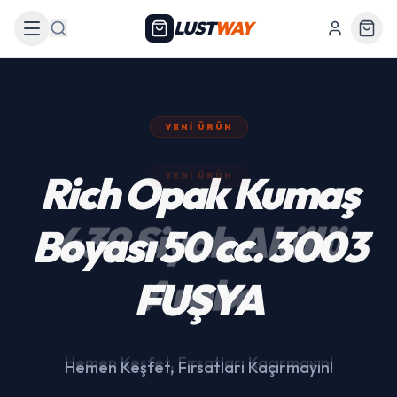
LUST
WAY
Arama
YENI ÜRÜN
439 Siyah Akülü
Araba
Hemen Keşfet, Fırsatları Kaçırmayın!