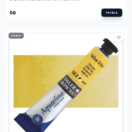
₺0
İNCELE
SON 3!