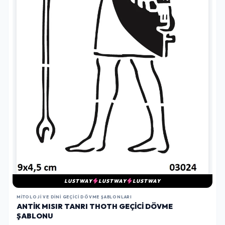
LUSTWAY
LUSTWAY
LUSTWAY
MITOLOJI VE DINI GEÇICI DÖVME ŞABLONLARI
ANTIK MISIR TANRI THOTH GEÇICI DÖVME
ŞABLONU