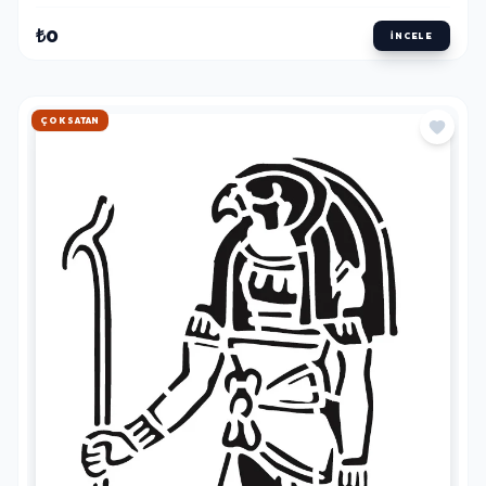
₺0
İNCELE
HIZLI KARGO