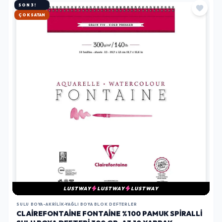
SON 3!
HIZLI KARGO
LUSTWAY
LUSTWAY
LUSTWAY
SULU BOYA-AKRILIK-YAĞLI BOYA BLOK DEFTERLER
CLAIREFONTAINE FONTAINE %100 PAMUK SPIRALLI