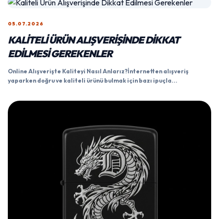
05.07.2026
KALITELI ÜRÜN ALIŞVERIŞINDE DIKKAT
EDILMESI GEREKENLER
Online Alışverişte Kaliteyi Nasıl Anlarız?İnternetten alışveriş
yaparken doğru ve kaliteli ürünü bulmak için bazı ipuçla...