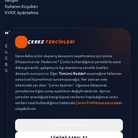
İletişim
Kullanım Koşulları
KVKK Aydınlatma
MÜŞTERI HIZMETLERI
ÇEREZ
TERCIHLERI
Sipariş Takibi
İade ve Değişim
Sana daha iyi bir alışveriş deneyimi yaşatmamız için iznine
Sıkça Sorulan Sorular
ihtiyacımız var. Neden mi? Çünkü kullandığımız çerezlerle sana
Banka Hesaplarımız
daha güvenilir, gelişmiş ve ilgi alanlarına yönelik özel bir
Sipariş Takibi
deneyim sunuyoruz. Eğer
Tümünü Reddet
seçeneğine tıklarsan
sana özel hizmetimizi sunamayacağız. Her zaman web
sitemizde yer alan “Çerez Ayarları” öğesine tıklayarak
çerezlerine ilişkin onay ayarlarını değiştirebilirsin. Ayrıca
çerezler aracılığıyla hangi kişisel verilerini topladığımızı ve bu
verileri nasıl kullandığımız hakkında
Çerez Politikasına buradan
© 2026 LUSTWAY. TÜM HAKLARI SAKLIDIR.
ulaşabilirsin.
MercurisSoft | E-ticaret paketleri ile hazırlanmıştır.
TÜMÜNÜ REDDET
TÜMÜNÜ KABUL ET