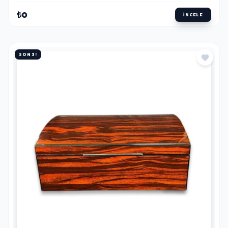
₺0
İNCELE
SON 3!