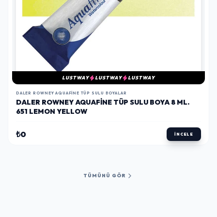
LUSTWAY
LUSTWAY
LUSTWAY
DALER ROWNEY AQUAFINE TÜP SULU BOYALAR
DALER ROWNEY AQUAFINE TÜP SULU BOYA 8 ML.
651 LEMON YELLOW
₺0
İNCELE
TÜMÜNÜ GÖR