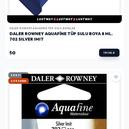
LUSTWAY
LUSTWAY
LUSTWAY
DALER ROWNEY AQUAFINE TÜP SULU BOYALAR
DALER ROWNEY AQUAFINE TÜP SULU BOYA 8 ML.
702 SILVER IMIT
₺0
İNCELE
SON 3!
HIZLI KARGO