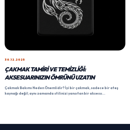
30.12.2025
ÇAKMAK TAMIRI VE TEMIZLIĞI:
AKSESUARINIZIN ÖMRÜNÜ UZATIN
Çakmak Bakımı Neden Önemlidir? İyi bir çakmak, sadece bir ateş
kaynağı değil; aynı zamanda stilinizi yansıtan bir aksesu...