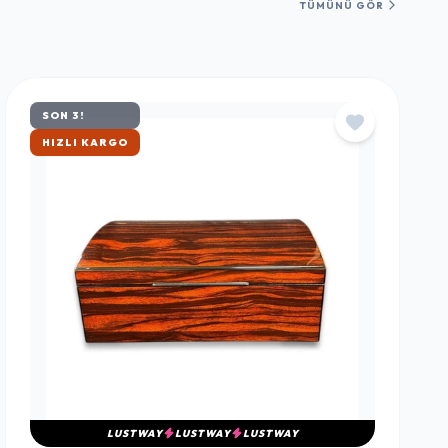
TÜMÜNÜ GÖR
SON 3!
ÇOK SATAN