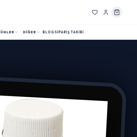
RÜNLER
DİĞER
BLOG
SİPARİŞ TAKİBİ