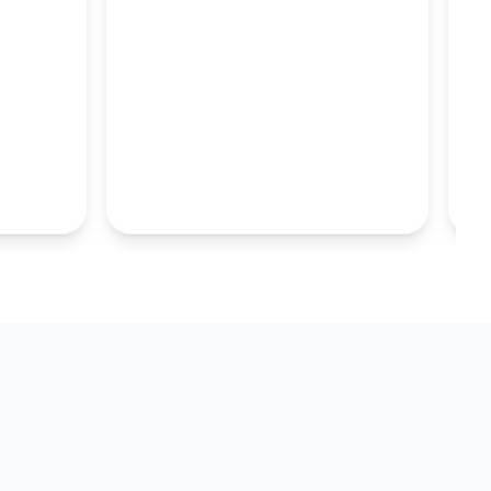
M
100MM UZUN
S.TABAKALARI
KOLEKSIYONU İNCELE