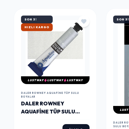
MÜŞTERILERIN TERCIHI
ÇOK
SATANLAR
SON 3!
SON 3!
ÇOK SATAN
LUSTWAY
LUSTWAY
LUSTWAY