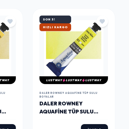
TÜMÜNÜ GÖR
SON 3!
ÇOK SATAN
TWAY
LUSTWAY
LUSTWAY
LUSTWAY