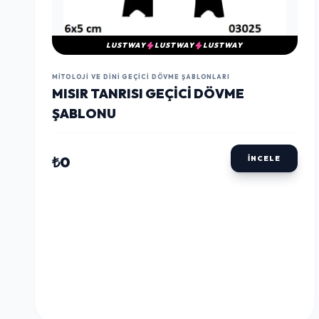
LUSTWAY
LUSTWAY
LUSTWAY
MITOLOJI VE DINI GEÇICI DÖVME ŞABLONLARI
MISIR TANRISI GEÇICI DÖVME
ŞABLONU
₺0
İNCELE