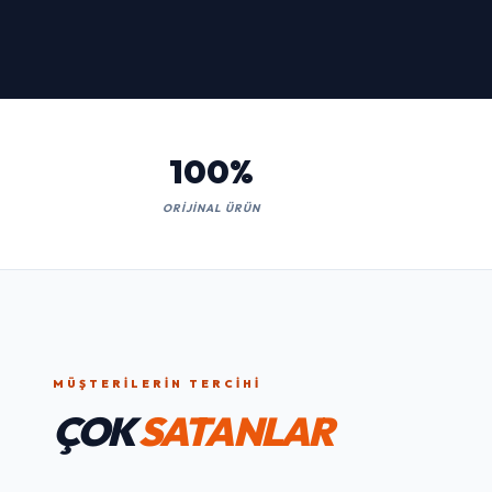
Kaçırmayın!
İNCELE
100%
ORIJINAL ÜRÜN