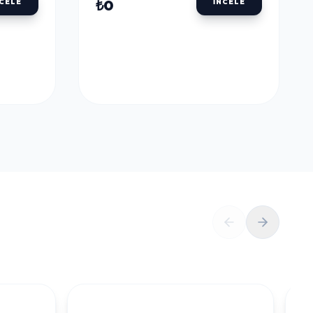
ULU
DALER ROWNEY AQUAFINE TÜP SULU
BOYALAR
DALER ROWNEY
U
AQUAFINE TÜP SULU
LLOW
BOYA 8 ML. 651 LEMON
YELLOW
₺0
NCELE
İNCELE