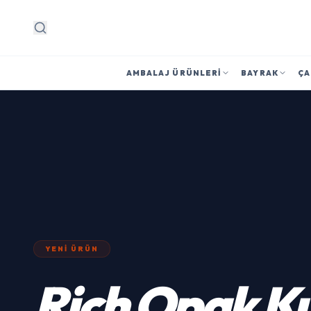
Arama
AMBALAJ ÜRÜNLERI
BAYRAK
ÇA
YENI ÜRÜN
Rich
Opak