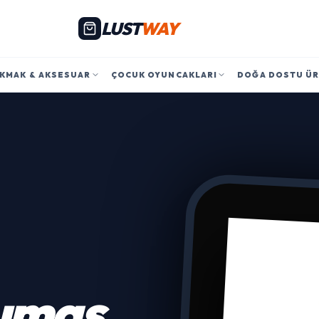
LUST
WAY
KMAK & AKSESUAR
ÇOCUK OYUNCAKLARI
DOĞA DOSTU Ü