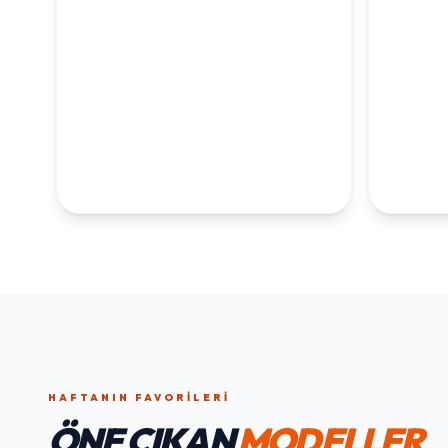
KOLEKSİYONLARI
KEŞFET
1. YAŞ ERKEK
1. Y
DOĞUM GÜNÜ
KOLEKS
KOLEKSIYONU İNCELE