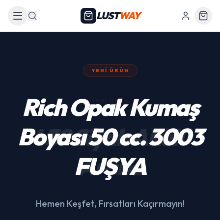
LUST
WAY
Arama
YENI ÜRÜN
439 Siyah Akülü
Araba
Hemen Keşfet, Fırsatları Kaçırmayın!