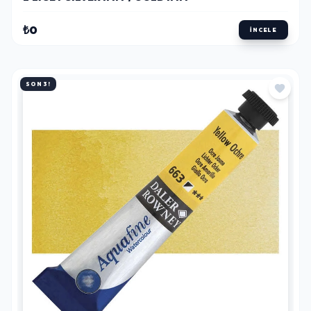
₺0
İNCELE
SON 3!