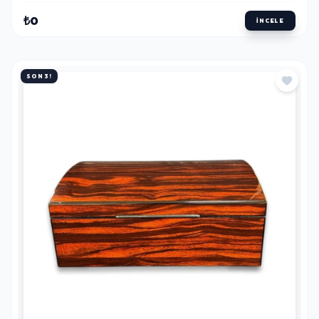
₺0
İNCELE
SON 3!