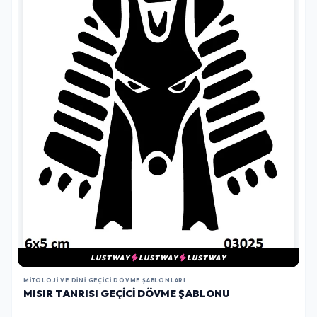
LUSTWAY
LUSTWAY
LUSTWAY
MITOLOJI VE DINI GEÇICI DÖVME ŞABLONLARI
MISIR TANRISI GEÇICI DÖVME ŞABLONU