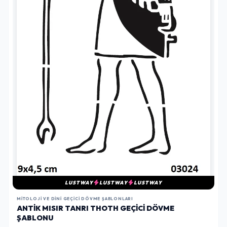
LUSTWAY
LUSTWAY
LUSTWAY
MITOLOJI VE DINI GEÇICI DÖVME ŞABLONLARI
ANTIK MISIR TANRI THOTH GEÇICI DÖVME
ŞABLONU