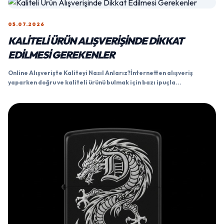
05.07.2026
KALITELI ÜRÜN ALIŞVERIŞINDE DIKKAT
EDILMESI GEREKENLER
Online Alışverişte Kaliteyi Nasıl Anlarız?İnternetten alışveriş
yaparken doğru ve kaliteli ürünü bulmak için bazı ipuçla...