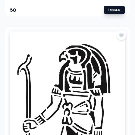
₺0
İNCELE