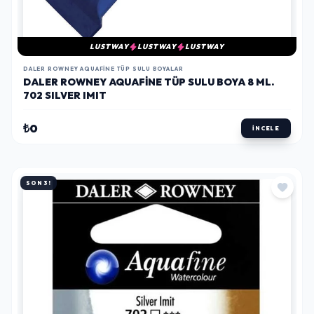
LUSTWAY
LUSTWAY
LUSTWAY
DALER ROWNEY AQUAFINE TÜP SULU BOYALAR
DALER ROWNEY AQUAFINE TÜP SULU BOYA 8 ML.
702 SILVER IMIT
₺0
İNCELE
SON 3!