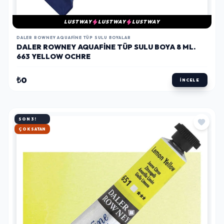
LUSTWAY
LUSTWAY
LUSTWAY
DALER ROWNEY AQUAFINE TÜP SULU BOYALAR
DALER ROWNEY AQUAFINE TÜP SULU BOYA 8 ML.
663 YELLOW OCHRE
₺0
İNCELE
SON 3!
HIZLI KARGO