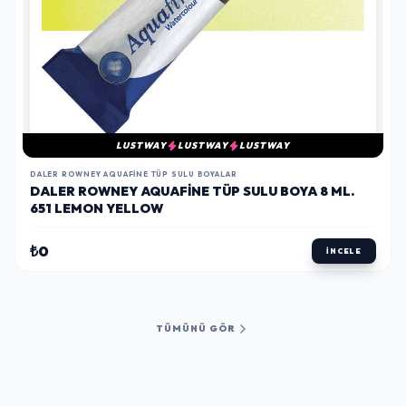
LUSTWAY
LUSTWAY
LUSTWAY
DALER ROWNEY AQUAFINE TÜP SULU BOYALAR
DALER ROWNEY AQUAFINE TÜP SULU BOYA 8 ML.
651 LEMON YELLOW
₺0
İNCELE
TÜMÜNÜ GÖR