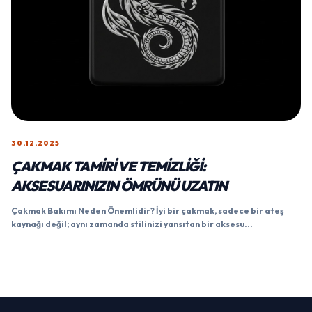
30.12.2025
ÇAKMAK TAMIRI VE TEMIZLIĞI:
AKSESUARINIZIN ÖMRÜNÜ UZATIN
Çakmak Bakımı Neden Önemlidir? İyi bir çakmak, sadece bir ateş
kaynağı değil; aynı zamanda stilinizi yansıtan bir aksesu...