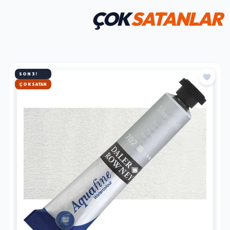
ÇOK
SATANLAR
SON 3!
HIZLI KARGO