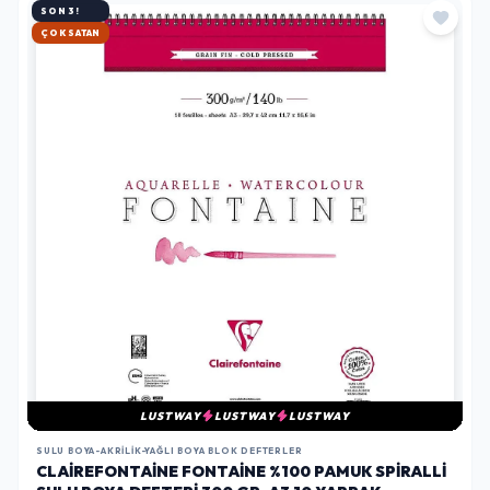
SON 3!
HIZLI KARGO
LUSTWAY
LUSTWAY
LUSTWAY
SULU BOYA-AKRILIK-YAĞLI BOYA BLOK DEFTERLER
CLAIREFONTAINE FONTAINE %100 PAMUK SPIRALLI