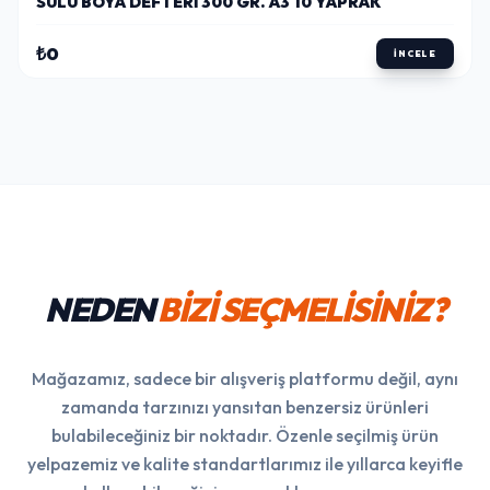
SULU BOYA DEFTERI 300 GR. A3 10 YAPRAK
₺0
İNCELE
NEDEN
BİZİ SEÇMELİSİNİZ?
Mağazamız, sadece bir alışveriş platformu değil, aynı
zamanda tarzınızı yansıtan benzersiz ürünleri
bulabileceğiniz bir noktadır. Özenle seçilmiş ürün
yelpazemiz ve kalite standartlarımız ile yıllarca keyifle