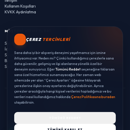
İletişim
Kullanım Koşulları
KVKK Aydınlatma
MÜŞTERI HIZMETLERI
ÇEREZ
TERCIHLERI
Sipariş Takibi
İade ve Değişim
Sana daha iyi bir alışveriş deneyimi yaşatmamız için iznine
Sıkça Sorulan Sorular
ihtiyacımız var. Neden mi? Çünkü kullandığımız çerezlerle sana
Banka Hesaplarımız
daha güvenilir, gelişmiş ve ilgi alanlarına yönelik özel bir
Sipariş Takibi
deneyim sunuyoruz. Eğer
Tümünü Reddet
seçeneğine tıklarsan
sana özel hizmetimizi sunamayacağız. Her zaman web
sitemizde yer alan “Çerez Ayarları” öğesine tıklayarak
çerezlerine ilişkin onay ayarlarını değiştirebilirsin. Ayrıca
çerezler aracılığıyla hangi kişisel verilerini topladığımızı ve bu
verileri nasıl kullandığımız hakkında
Çerez Politikasına buradan
© 2026 LUSTWAY. TÜM HAKLARI SAKLIDIR.
ulaşabilirsin.
MercurisSoft | E-ticaret paketleri ile hazırlanmıştır.
TÜMÜNÜ REDDET
TÜMÜNÜ KABUL ET