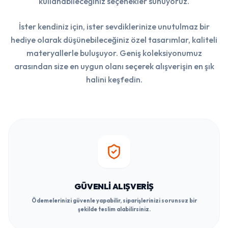
kullanabileceğiniz seçenekler sunuyoruz.
İster kendiniz için, ister sevdiklerinize unutulmaz bir
hediye olarak düşünebileceğiniz özel tasarımlar, kaliteli
materyallerle buluşuyor. Geniş koleksiyonumuz
arasından size en uygun olanı seçerek alışverişin en şık
halini keşfedin.
GÜVENLI ALIŞVERIŞ
Ödemelerinizi güvenle yapabilir, siparişlerinizi sorunsuz bir
şekilde teslim alabilirsiniz.