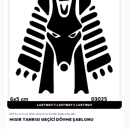
LUSTWAY
LUSTWAY
LUSTWAY
MITOLOJI VE DINI GEÇICI DÖVME ŞABLONLARI
MISIR TANRISI GEÇICI DÖVME ŞABLONU