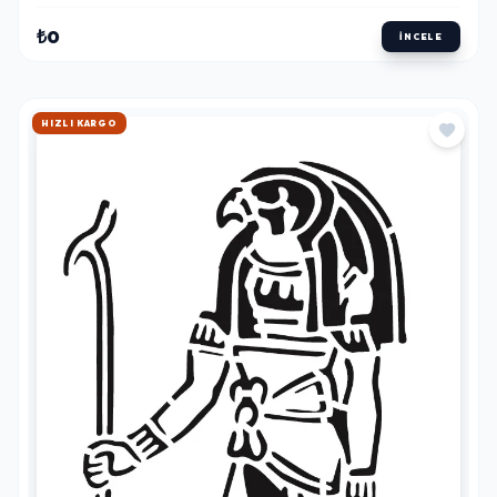
₺0
İNCELE
HIZLI KARGO