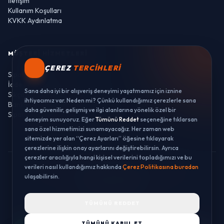
İletişim
Kullanım Koşulları
KVKK Aydınlatma
MÜŞTERI HIZMETLERI
ÇEREZ
TERCIHLERI
Sipariş Takibi
İade ve Değişim
Sana daha iyi bir alışveriş deneyimi yaşatmamız için iznine
Sıkça Sorulan Sorular
ihtiyacımız var. Neden mi? Çünkü kullandığımız çerezlerle sana
Banka Hesaplarımız
daha güvenilir, gelişmiş ve ilgi alanlarına yönelik özel bir
Sipariş Takibi
deneyim sunuyoruz. Eğer
Tümünü Reddet
seçeneğine tıklarsan
sana özel hizmetimizi sunamayacağız. Her zaman web
sitemizde yer alan “Çerez Ayarları” öğesine tıklayarak
çerezlerine ilişkin onay ayarlarını değiştirebilirsin. Ayrıca
çerezler aracılığıyla hangi kişisel verilerini topladığımızı ve bu
verileri nasıl kullandığımız hakkında
Çerez Politikasına buradan
© 2026 LUSTWAY. TÜM HAKLARI SAKLIDIR.
ulaşabilirsin.
MercurisSoft | E-ticaret paketleri ile hazırlanmıştır.
TÜMÜNÜ REDDET
TÜMÜNÜ KABUL ET