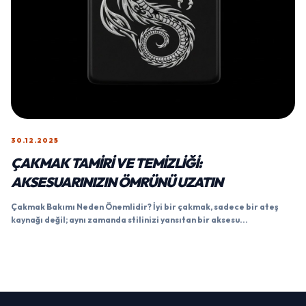
30.12.2025
ÇAKMAK TAMIRI VE TEMIZLIĞI:
AKSESUARINIZIN ÖMRÜNÜ UZATIN
Çakmak Bakımı Neden Önemlidir? İyi bir çakmak, sadece bir ateş
kaynağı değil; aynı zamanda stilinizi yansıtan bir aksesu...