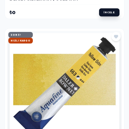
₺0
İNCELE
SON 3!
HIZLI KARGO