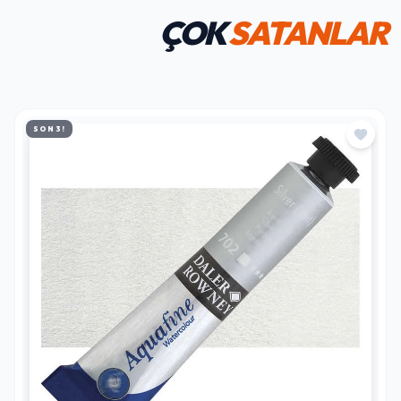
ÇOK
SATANLAR
SON 3!