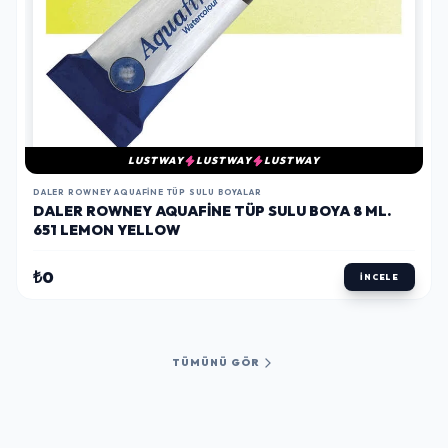
LUSTWAY
LUSTWAY
LUSTWAY
DALER ROWNEY AQUAFINE TÜP SULU BOYALAR
DALER ROWNEY AQUAFINE TÜP SULU BOYA 8 ML.
651 LEMON YELLOW
₺0
İNCELE
TÜMÜNÜ GÖR