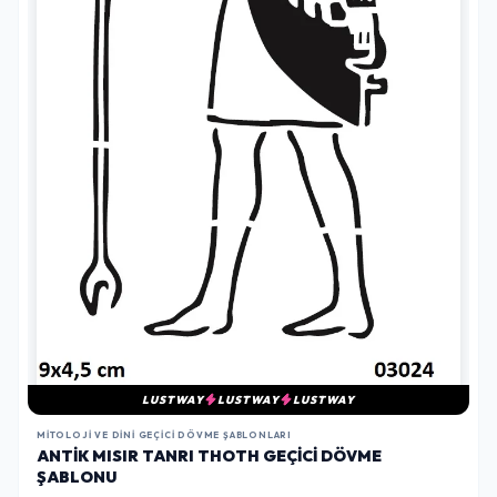
LUSTWAY
LUSTWAY
LUSTWAY
MITOLOJI VE DINI GEÇICI DÖVME ŞABLONLARI
ANTIK MISIR TANRI THOTH GEÇICI DÖVME
ŞABLONU