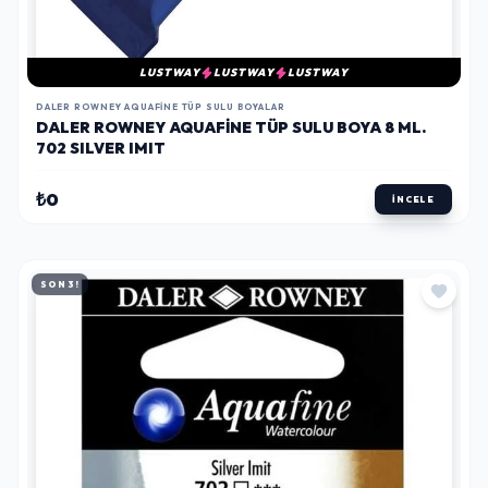
LUSTWAY
LUSTWAY
LUSTWAY
DALER ROWNEY AQUAFINE TÜP SULU BOYALAR
DALER ROWNEY AQUAFINE TÜP SULU BOYA 8 ML.
702 SILVER IMIT
₺0
İNCELE
SON 3!