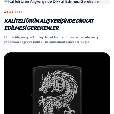
05.07.2026
KALITELI ÜRÜN ALIŞVERIŞINDE DIKKAT
EDILMESI GEREKENLER
Online Alışverişte Kaliteyi Nasıl Anlarız?İnternetten alışveriş
yaparken doğru ve kaliteli ürünü bulmak için bazı ipuçla...