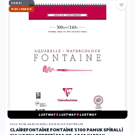
SON 3!
HIZLI KARGO
LUSTWAY
LUSTWAY
LUSTWAY
SULU BOYA-AKRILIK-YAĞLI BOYA BLOK DEFTERLER
CLAIREFONTAINE FONTAINE %100 PAMUK SPIRALLI