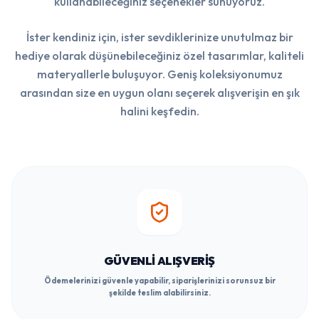
kullanabileceğiniz seçenekler sunuyoruz.
İster kendiniz için, ister sevdiklerinize unutulmaz bir
hediye olarak düşünebileceğiniz özel tasarımlar, kaliteli
materyallerle buluşuyor. Geniş koleksiyonumuz
arasından size en uygun olanı seçerek alışverişin en şık
halini keşfedin.
GÜVENLI ALIŞVERIŞ
Ödemelerinizi güvenle yapabilir, siparişlerinizi sorunsuz bir
şekilde teslim alabilirsiniz.