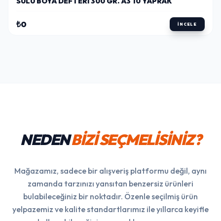
SULU BOYA DEFTERI 300 GR. A3 10 YAPRAK
₺0
İNCELE
NEDEN
BİZİ SEÇMELİSİNİZ?
Mağazamız, sadece bir alışveriş platformu değil, aynı
zamanda tarzınızı yansıtan benzersiz ürünleri
bulabileceğiniz bir noktadır. Özenle seçilmiş ürün
yelpazemiz ve kalite standartlarımız ile yıllarca keyifle