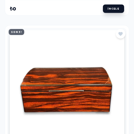
₺0
İNCELE
SON 3!