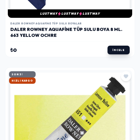
LUSTWAY
LUSTWAY
LUSTWAY
DALER ROWNEY AQUAFINE TÜP SULU BOYALAR
DALER ROWNEY AQUAFINE TÜP SULU BOYA 8 ML.
663 YELLOW OCHRE
₺0
İNCELE
SON 3!
HIZLI KARGO