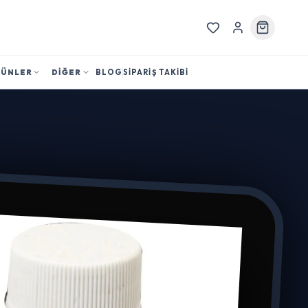
RÜNLER
DİĞER
BLOG
SİPARİŞ TAKİBİ