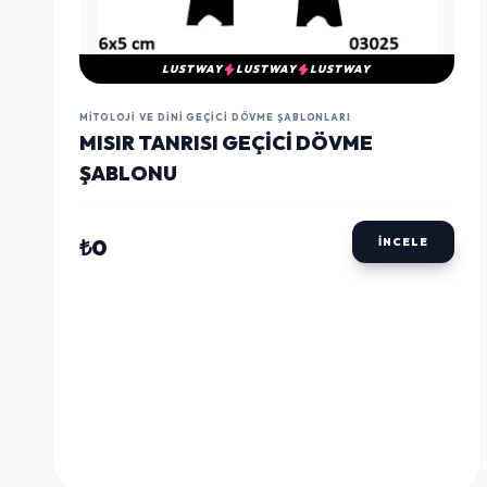
LUSTWAY
LUSTWAY
LUSTWAY
MITOLOJI VE DINI GEÇICI DÖVME ŞABLONLARI
MISIR TANRISI GEÇICI DÖVME
ŞABLONU
₺0
İNCELE