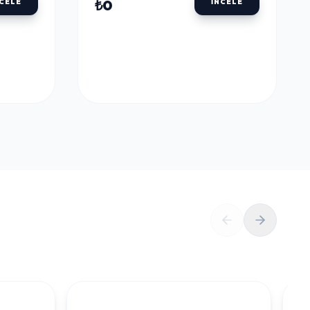
ULU
DALER ROWNEY AQUAFINE TÜP SULU
BOYALAR
DALER ROWNEY
U
AQUAFINE TÜP SULU
LLOW
BOYA 8 ML. 651 LEMON
YELLOW
₺0
NCELE
İNCELE