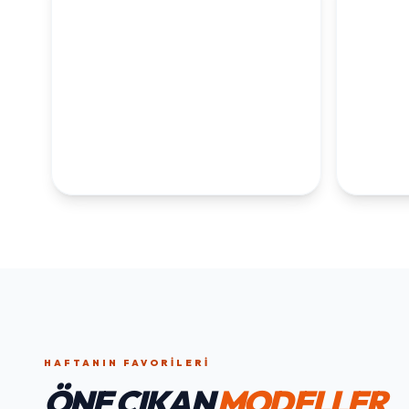
KOLEKSİYONLARI
KEŞFET
1. YAŞ ERKEK
1. Y
DOĞUM GÜNÜ
KOLEKS
KOLEKSIYONU İNCELE