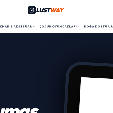
LUST
WAY
KMAK & AKSESUAR
ÇOCUK OYUNCAKLARI
DOĞA DOSTU Ü