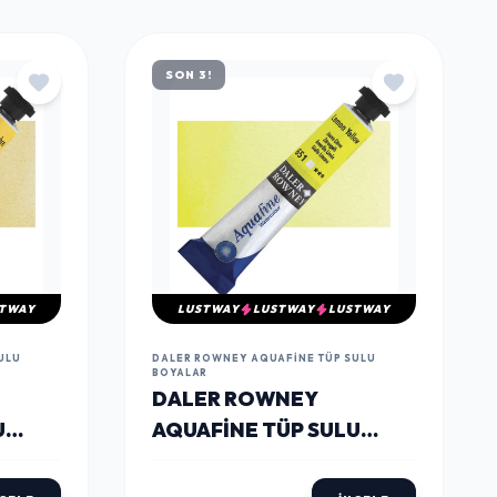
TÜMÜNÜ GÖR
SON 3!
TWAY
LUSTWAY
LUSTWAY
LUSTWAY