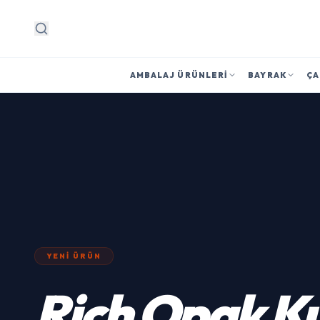
Arama
AMBALAJ ÜRÜNLERI
BAYRAK
ÇA
YENI ÜRÜN
Rich
Opak