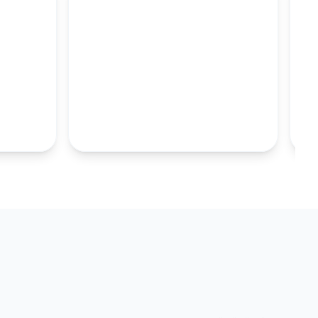
M
100MM UZUN
S.TABAKALARI
KOLEKSIYONU İNCELE