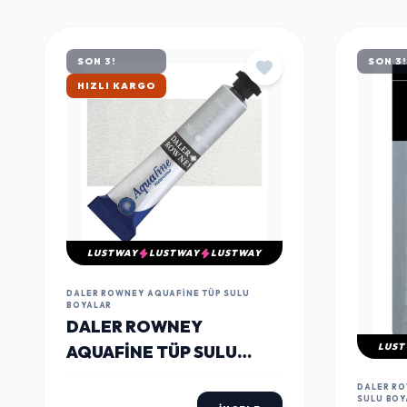
MÜŞTERILERIN TERCIHI
ÇOK
SATANLAR
SON 3!
SON 3!
ÇOK SATAN
LUSTWAY
LUSTWAY
LUSTWAY