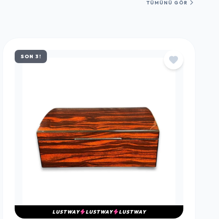
TÜMÜNÜ GÖR
SON 3!