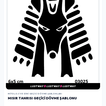
LUSTWAY
LUSTWAY
LUSTWAY
MITOLOJI VE DINI GEÇICI DÖVME ŞABLONLARI
MISIR TANRISI GEÇICI DÖVME ŞABLONU