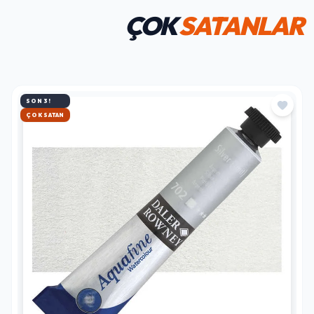
ÇOK
SATANLAR
SON 3!
HIZLI KARGO