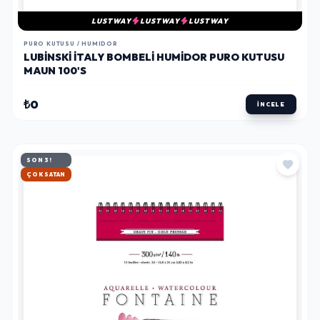
LUSTWAY
LUSTWAY
LUSTWAY
PURO KUTUSU / HUMIDOR
LUBINSKI İTALY BOMBELI HUMIDOR PURO KUTUSU
MAUN 100'S
₺0
İNCELE
SON 3!
HIZLI KARGO