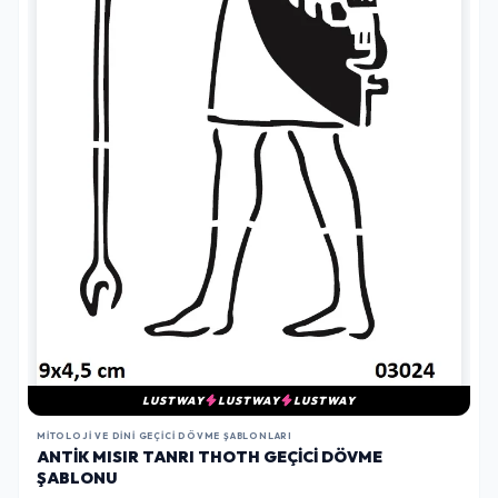
LUSTWAY
LUSTWAY
LUSTWAY
MITOLOJI VE DINI GEÇICI DÖVME ŞABLONLARI
ANTIK MISIR TANRI THOTH GEÇICI DÖVME
ŞABLONU