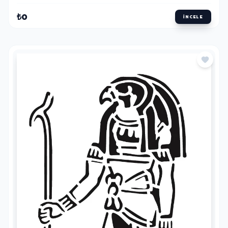
₺0
İNCELE