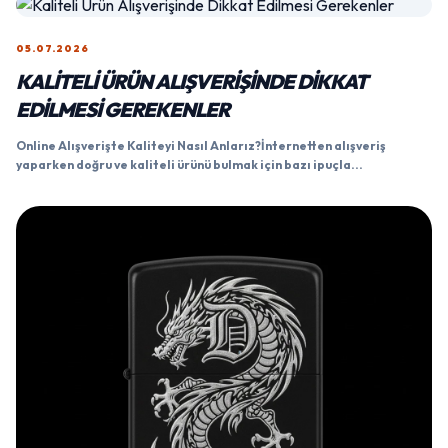
05.07.2026
KALITELI ÜRÜN ALIŞVERIŞINDE DIKKAT
EDILMESI GEREKENLER
Online Alışverişte Kaliteyi Nasıl Anlarız?İnternetten alışveriş
yaparken doğru ve kaliteli ürünü bulmak için bazı ipuçla...