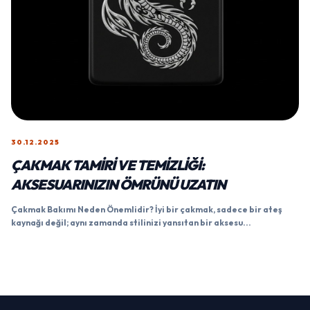
30.12.2025
ÇAKMAK TAMIRI VE TEMIZLIĞI:
AKSESUARINIZIN ÖMRÜNÜ UZATIN
Çakmak Bakımı Neden Önemlidir? İyi bir çakmak, sadece bir ateş
kaynağı değil; aynı zamanda stilinizi yansıtan bir aksesu...