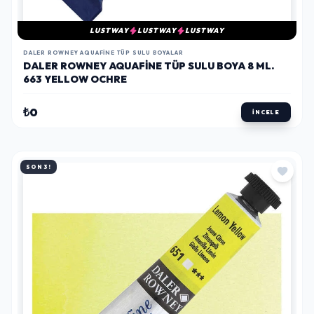
LUSTWAY
LUSTWAY
LUSTWAY
DALER ROWNEY AQUAFINE TÜP SULU BOYALAR
DALER ROWNEY AQUAFINE TÜP SULU BOYA 8 ML.
663 YELLOW OCHRE
₺0
İNCELE
SON 3!