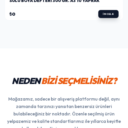
SULU BOYA DEFTERI 300 GR. A3 10 YAPRAK
₺0
İNCELE
NEDEN
BİZİ SEÇMELİSİNİZ?
Mağazamız, sadece bir alışveriş platformu değil, aynı
zamanda tarzınızı yansıtan benzersiz ürünleri
bulabileceğiniz bir noktadır. Özenle seçilmiş ürün
yelpazemiz ve kalite standartlarımız ile yıllarca keyifle