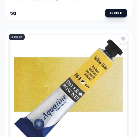
₺0
İNCELE
SON 3!