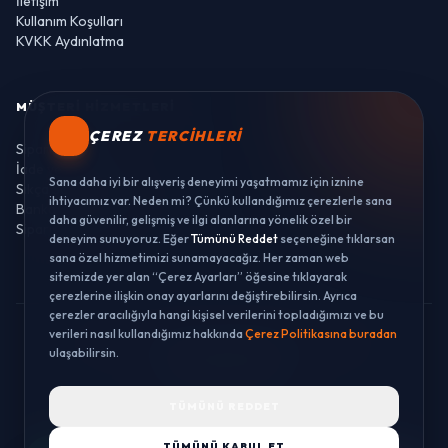
İletişim
Kullanım Koşulları
KVKK Aydınlatma
MÜŞTERI HIZMETLERI
ÇEREZ
TERCIHLERI
Sipariş Takibi
İade ve Değişim
Sana daha iyi bir alışveriş deneyimi yaşatmamız için iznine
Sıkça Sorulan Sorular
ihtiyacımız var. Neden mi? Çünkü kullandığımız çerezlerle sana
Banka Hesaplarımız
daha güvenilir, gelişmiş ve ilgi alanlarına yönelik özel bir
Sipariş Takibi
deneyim sunuyoruz. Eğer
Tümünü Reddet
seçeneğine tıklarsan
sana özel hizmetimizi sunamayacağız. Her zaman web
sitemizde yer alan “Çerez Ayarları” öğesine tıklayarak
çerezlerine ilişkin onay ayarlarını değiştirebilirsin. Ayrıca
çerezler aracılığıyla hangi kişisel verilerini topladığımızı ve bu
verileri nasıl kullandığımız hakkında
Çerez Politikasına buradan
© 2026 LUSTWAY. TÜM HAKLARI SAKLIDIR.
ulaşabilirsin.
MercurisSoft | E-ticaret paketleri ile hazırlanmıştır.
TÜMÜNÜ REDDET
TÜMÜNÜ KABUL ET