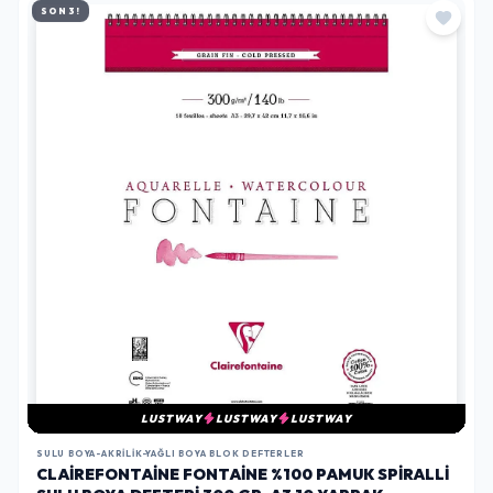
SON 3!
LUSTWAY
LUSTWAY
LUSTWAY
SULU BOYA-AKRILIK-YAĞLI BOYA BLOK DEFTERLER
CLAIREFONTAINE FONTAINE %100 PAMUK SPIRALLI