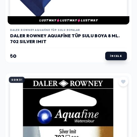
LUSTWAY
LUSTWAY
LUSTWAY
DALER ROWNEY AQUAFINE TÜP SULU BOYALAR
DALER ROWNEY AQUAFINE TÜP SULU BOYA 8 ML.
702 SILVER IMIT
₺0
İNCELE
SON 3!