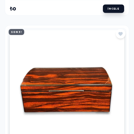
₺0
İNCELE
SON 3!