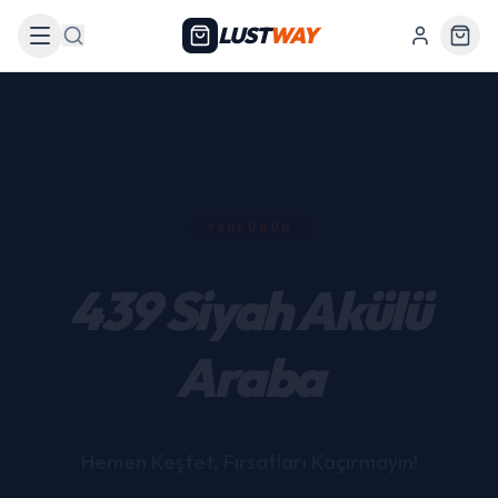
LUST
WAY
Arama
YENI ÜRÜN
439 Siyah Akülü
Araba
Hemen Keşfet, Fırsatları Kaçırmayın!