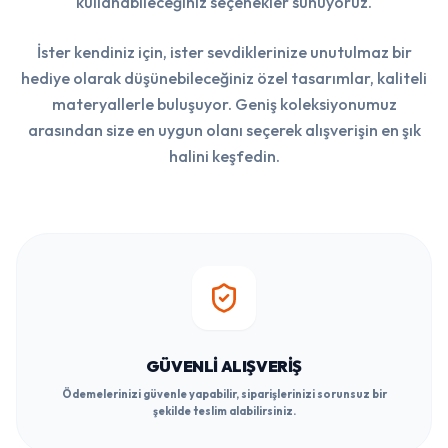
kullanabileceğiniz seçenekler sunuyoruz.
İster kendiniz için, ister sevdiklerinize unutulmaz bir
hediye olarak düşünebileceğiniz özel tasarımlar, kaliteli
materyallerle buluşuyor. Geniş koleksiyonumuz
arasından size en uygun olanı seçerek alışverişin en şık
halini keşfedin.
GÜVENLI ALIŞVERIŞ
Ödemelerinizi güvenle yapabilir, siparişlerinizi sorunsuz bir
şekilde teslim alabilirsiniz.