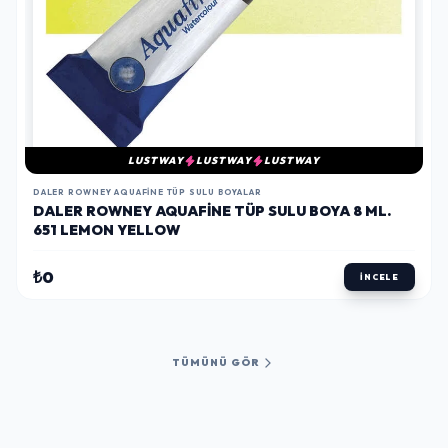
LUSTWAY
LUSTWAY
LUSTWAY
DALER ROWNEY AQUAFINE TÜP SULU BOYALAR
DALER ROWNEY AQUAFINE TÜP SULU BOYA 8 ML.
651 LEMON YELLOW
₺0
İNCELE
TÜMÜNÜ GÖR