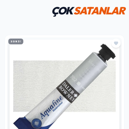
ÇOK
SATANLAR
SON 3!