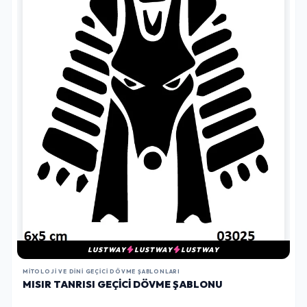
LUSTWAY
LUSTWAY
LUSTWAY
MITOLOJI VE DINI GEÇICI DÖVME ŞABLONLARI
MISIR TANRISI GEÇICI DÖVME ŞABLONU