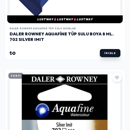
LUSTWAY
LUSTWAY
LUSTWAY
DALER ROWNEY AQUAFINE TÜP SULU BOYALAR
DALER ROWNEY AQUAFINE TÜP SULU BOYA 8 ML.
702 SILVER IMIT
₺0
İNCELE
SON 3!