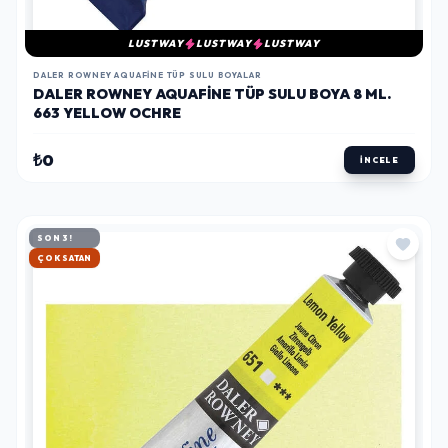
LUSTWAY
LUSTWAY
LUSTWAY
DALER ROWNEY AQUAFINE TÜP SULU BOYALAR
DALER ROWNEY AQUAFINE TÜP SULU BOYA 8 ML.
663 YELLOW OCHRE
₺0
İNCELE
SON 3!
HIZLI KARGO