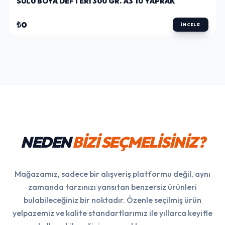
SULU BOYA DEFTERI 300 GR. A3 10 YAPRAK
₺0
İNCELE
NEDEN
BİZİ SEÇMELİSİNİZ?
Mağazamız, sadece bir alışveriş platformu değil, aynı
zamanda tarzınızı yansıtan benzersiz ürünleri
bulabileceğiniz bir noktadır. Özenle seçilmiş ürün
yelpazemiz ve kalite standartlarımız ile yıllarca keyifle