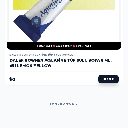
LUSTWAY
LUSTWAY
LUSTWAY
DALER ROWNEY AQUAFINE TÜP SULU BOYALAR
DALER ROWNEY AQUAFINE TÜP SULU BOYA 8 ML.
651 LEMON YELLOW
₺0
İNCELE
TÜMÜNÜ GÖR