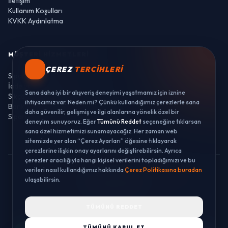
İletişim
Kullanım Koşulları
KVKK Aydınlatma
MÜŞTERI HIZMETLERI
ÇEREZ
TERCIHLERI
Sipariş Takibi
İade ve Değişim
Sana daha iyi bir alışveriş deneyimi yaşatmamız için iznine
Sıkça Sorulan Sorular
ihtiyacımız var. Neden mi? Çünkü kullandığımız çerezlerle sana
Banka Hesaplarımız
daha güvenilir, gelişmiş ve ilgi alanlarına yönelik özel bir
Sipariş Takibi
deneyim sunuyoruz. Eğer
Tümünü Reddet
seçeneğine tıklarsan
sana özel hizmetimizi sunamayacağız. Her zaman web
sitemizde yer alan “Çerez Ayarları” öğesine tıklayarak
çerezlerine ilişkin onay ayarlarını değiştirebilirsin. Ayrıca
çerezler aracılığıyla hangi kişisel verilerini topladığımızı ve bu
verileri nasıl kullandığımız hakkında
Çerez Politikasına buradan
© 2026 LUSTWAY. TÜM HAKLARI SAKLIDIR.
ulaşabilirsin.
MercurisSoft | E-ticaret paketleri ile hazırlanmıştır.
TÜMÜNÜ REDDET
TÜMÜNÜ KABUL ET