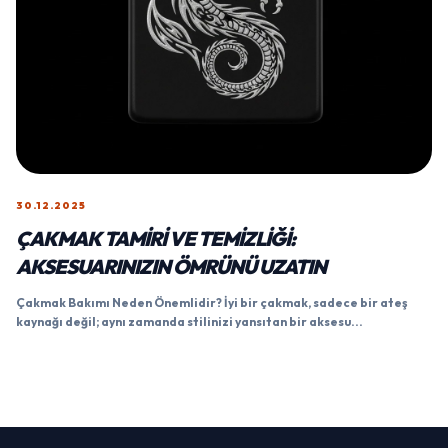
30.12.2025
ÇAKMAK TAMIRI VE TEMIZLIĞI:
AKSESUARINIZIN ÖMRÜNÜ UZATIN
Çakmak Bakımı Neden Önemlidir? İyi bir çakmak, sadece bir ateş
kaynağı değil; aynı zamanda stilinizi yansıtan bir aksesu...