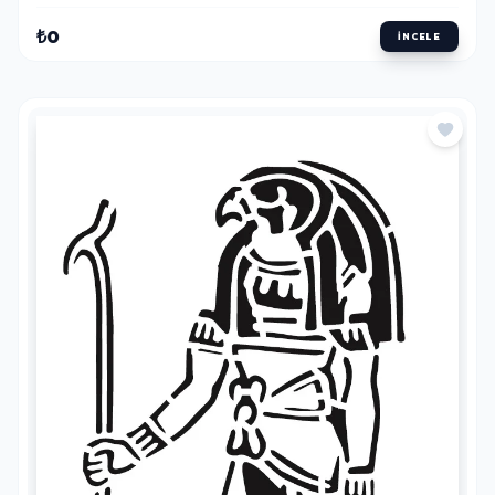
₺0
İNCELE