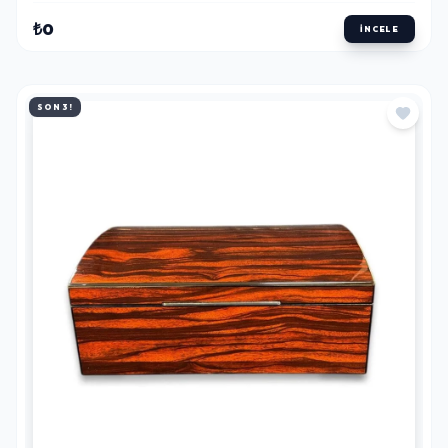
₺0
İNCELE
SON 3!