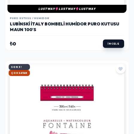
LUSTWAY
LUSTWAY
LUSTWAY
PURO KUTUSU / HUMIDOR
LUBINSKI İTALY BOMBELI HUMIDOR PURO KUTUSU
MAUN 100'S
₺0
İNCELE
SON 3!
HIZLI KARGO