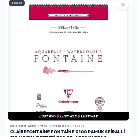
SON 3!
LUSTWAY
LUSTWAY
LUSTWAY
SULU BOYA-AKRILIK-YAĞLI BOYA BLOK DEFTERLER
CLAIREFONTAINE FONTAINE %100 PAMUK SPIRALLI