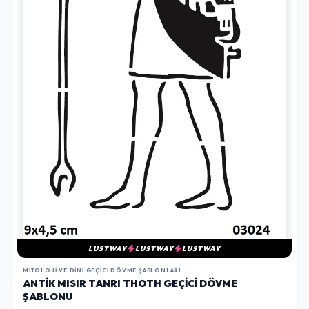
LUSTWAY
LUSTWAY
LUSTWAY
MITOLOJI VE DINI GEÇICI DÖVME ŞABLONLARI
ANTIK MISIR TANRI THOTH GEÇICI DÖVME
ŞABLONU