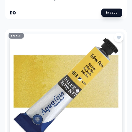
₺0
İNCELE
SON 3!