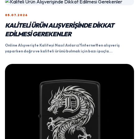
05.07.2026
KALITELI ÜRÜN ALIŞVERIŞINDE DIKKAT
EDILMESI GEREKENLER
Online Alışverişte Kaliteyi Nasıl Anlarız?İnternetten alışveriş
yaparken doğru ve kaliteli ürünü bulmak için bazı ipuçla...