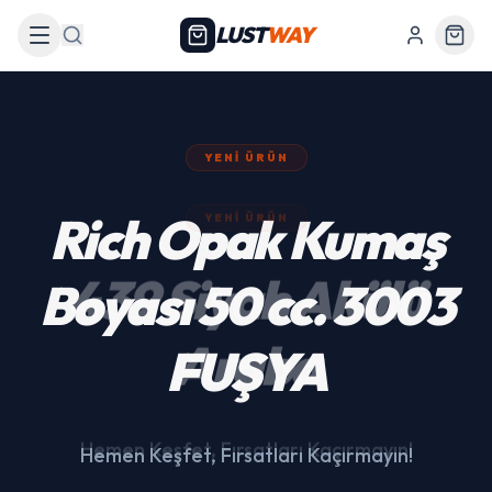
LUST
WAY
Arama
YENI ÜRÜN
439 Siyah Akülü
Araba
Hemen Keşfet, Fırsatları Kaçırmayın!