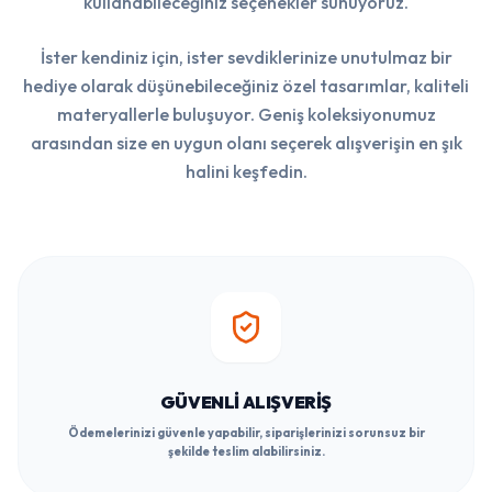
kullanabileceğiniz seçenekler sunuyoruz.
İster kendiniz için, ister sevdiklerinize unutulmaz bir
hediye olarak düşünebileceğiniz özel tasarımlar, kaliteli
materyallerle buluşuyor. Geniş koleksiyonumuz
arasından size en uygun olanı seçerek alışverişin en şık
halini keşfedin.
GÜVENLI ALIŞVERIŞ
Ödemelerinizi güvenle yapabilir, siparişlerinizi sorunsuz bir
şekilde teslim alabilirsiniz.