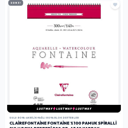
SON 3!
LUSTWAY
LUSTWAY
LUSTWAY
SULU BOYA-AKRILIK-YAĞLI BOYA BLOK DEFTERLER
CLAIREFONTAINE FONTAINE %100 PAMUK SPIRALLI