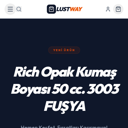
LUST
WAY
Arama
YENI ÜRÜN
439 Siyah Akülü
Araba
Hemen Keşfet, Fırsatları Kaçırmayın!