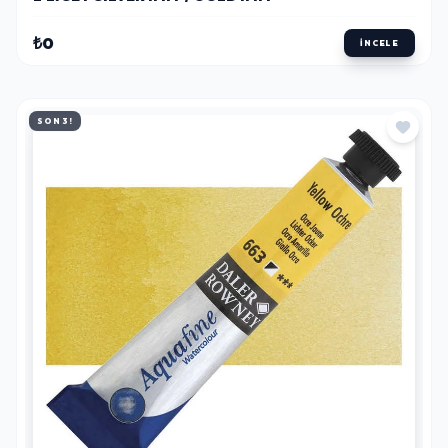
₺0
İNCELE
SON 3!