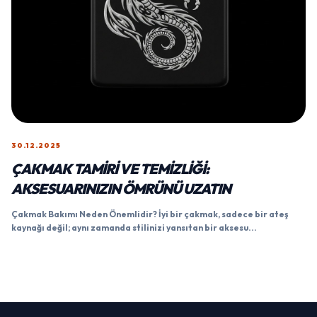
30.12.2025
ÇAKMAK TAMIRI VE TEMIZLIĞI:
AKSESUARINIZIN ÖMRÜNÜ UZATIN
Çakmak Bakımı Neden Önemlidir? İyi bir çakmak, sadece bir ateş
kaynağı değil; aynı zamanda stilinizi yansıtan bir aksesu...