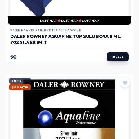
LUSTWAY
LUSTWAY
LUSTWAY
DALER ROWNEY AQUAFINE TÜP SULU BOYALAR
DALER ROWNEY AQUAFINE TÜP SULU BOYA 8 ML.
702 SILVER IMIT
₺0
İNCELE
SON 3!
HIZLI KARGO