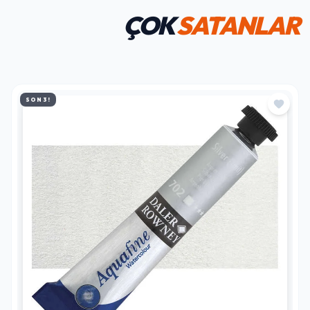
ÇOK
SATANLAR
SON 3!