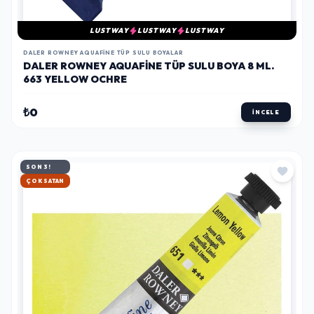
LUSTWAY
LUSTWAY
LUSTWAY
DALER ROWNEY AQUAFINE TÜP SULU BOYALAR
DALER ROWNEY AQUAFINE TÜP SULU BOYA 8 ML.
663 YELLOW OCHRE
₺0
İNCELE
SON 3!
HIZLI KARGO