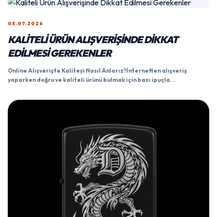
05.07.2026
KALITELI ÜRÜN ALIŞVERIŞINDE DIKKAT
EDILMESI GEREKENLER
Online Alışverişte Kaliteyi Nasıl Anlarız?İnternetten alışveriş
yaparken doğru ve kaliteli ürünü bulmak için bazı ipuçla...