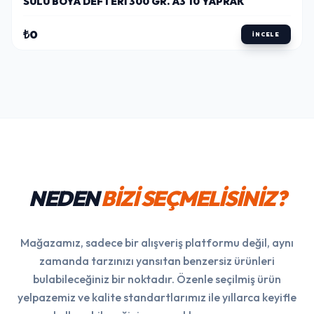
SULU BOYA DEFTERI 300 GR. A3 10 YAPRAK
₺0
İNCELE
NEDEN
BİZİ SEÇMELİSİNİZ?
Mağazamız, sadece bir alışveriş platformu değil, aynı
zamanda tarzınızı yansıtan benzersiz ürünleri
bulabileceğiniz bir noktadır. Özenle seçilmiş ürün
yelpazemiz ve kalite standartlarımız ile yıllarca keyifle