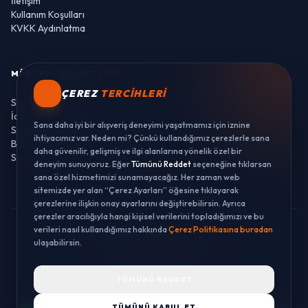
İletişim
Kullanım Koşulları
KVKK Aydınlatma
MÜŞTERI HIZMETLERI
ÇEREZ
TERCIHLERI
Sipariş Takibi
İade ve Değişim
Sana daha iyi bir alışveriş deneyimi yaşatmamız için iznine
Sıkça Sorulan Sorular
ihtiyacımız var. Neden mi? Çünkü kullandığımız çerezlerle sana
Banka Hesaplarımız
daha güvenilir, gelişmiş ve ilgi alanlarına yönelik özel bir
Sipariş Takibi
deneyim sunuyoruz. Eğer
Tümünü Reddet
seçeneğine tıklarsan
sana özel hizmetimizi sunamayacağız. Her zaman web
sitemizde yer alan “Çerez Ayarları” öğesine tıklayarak
çerezlerine ilişkin onay ayarlarını değiştirebilirsin. Ayrıca
çerezler aracılığıyla hangi kişisel verilerini topladığımızı ve bu
verileri nasıl kullandığımız hakkında
Çerez Politikasına buradan
© 2026 LUSTWAY. TÜM HAKLARI SAKLIDIR.
ulaşabilirsin.
MercurisSoft | E-ticaret paketleri ile hazırlanmıştır.
TÜMÜNÜ REDDET
TÜMÜNÜ KABUL ET