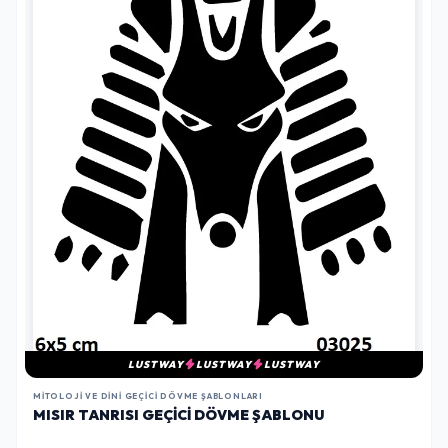
LUSTWAY
LUSTWAY
LUSTWAY
MITOLOJI VE DINI GEÇICI DÖVME ŞABLONLARI
MISIR TANRISI GEÇICI DÖVME ŞABLONU