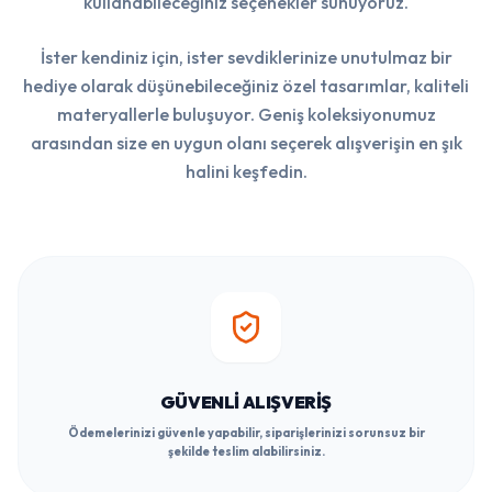
kullanabileceğiniz seçenekler sunuyoruz.
İster kendiniz için, ister sevdiklerinize unutulmaz bir
hediye olarak düşünebileceğiniz özel tasarımlar, kaliteli
materyallerle buluşuyor. Geniş koleksiyonumuz
arasından size en uygun olanı seçerek alışverişin en şık
halini keşfedin.
GÜVENLI ALIŞVERIŞ
Ödemelerinizi güvenle yapabilir, siparişlerinizi sorunsuz bir
şekilde teslim alabilirsiniz.