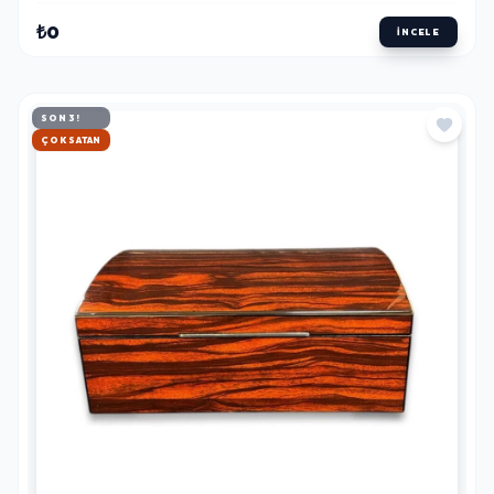
₺0
İNCELE
SON 3!
HIZLI KARGO