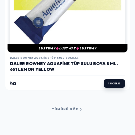
LUSTWAY
LUSTWAY
LUSTWAY
DALER ROWNEY AQUAFINE TÜP SULU BOYALAR
DALER ROWNEY AQUAFINE TÜP SULU BOYA 8 ML.
651 LEMON YELLOW
₺0
İNCELE
TÜMÜNÜ GÖR