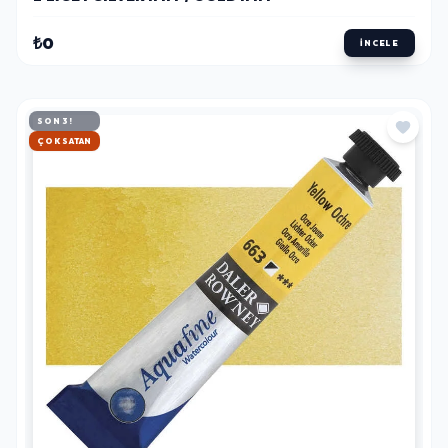
₺0
İNCELE
SON 3!
HIZLI KARGO