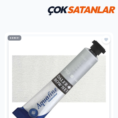
ÇOK
SATANLAR
SON 3!