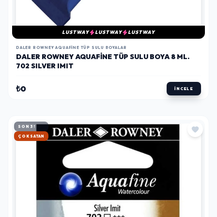
LUSTWAY
LUSTWAY
LUSTWAY
DALER ROWNEY AQUAFINE TÜP SULU BOYALAR
DALER ROWNEY AQUAFINE TÜP SULU BOYA 8 ML.
702 SILVER IMIT
₺0
İNCELE
SON 3!
HIZLI KARGO