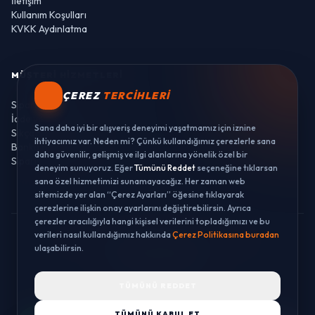
İletişim
Kullanım Koşulları
KVKK Aydınlatma
MÜŞTERI HIZMETLERI
ÇEREZ
TERCIHLERI
Sipariş Takibi
İade ve Değişim
Sana daha iyi bir alışveriş deneyimi yaşatmamız için iznine
Sıkça Sorulan Sorular
ihtiyacımız var. Neden mi? Çünkü kullandığımız çerezlerle sana
Banka Hesaplarımız
daha güvenilir, gelişmiş ve ilgi alanlarına yönelik özel bir
Sipariş Takibi
deneyim sunuyoruz. Eğer
Tümünü Reddet
seçeneğine tıklarsan
sana özel hizmetimizi sunamayacağız. Her zaman web
sitemizde yer alan “Çerez Ayarları” öğesine tıklayarak
çerezlerine ilişkin onay ayarlarını değiştirebilirsin. Ayrıca
çerezler aracılığıyla hangi kişisel verilerini topladığımızı ve bu
verileri nasıl kullandığımız hakkında
Çerez Politikasına buradan
© 2026 LUSTWAY. TÜM HAKLARI SAKLIDIR.
ulaşabilirsin.
MercurisSoft | E-ticaret paketleri ile hazırlanmıştır.
TÜMÜNÜ REDDET
TÜMÜNÜ KABUL ET