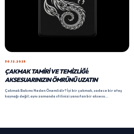
30.12.2025
ÇAKMAK TAMIRI VE TEMIZLIĞI:
AKSESUARINIZIN ÖMRÜNÜ UZATIN
Çakmak Bakımı Neden Önemlidir? İyi bir çakmak, sadece bir ateş
kaynağı değil; aynı zamanda stilinizi yansıtan bir aksesu...