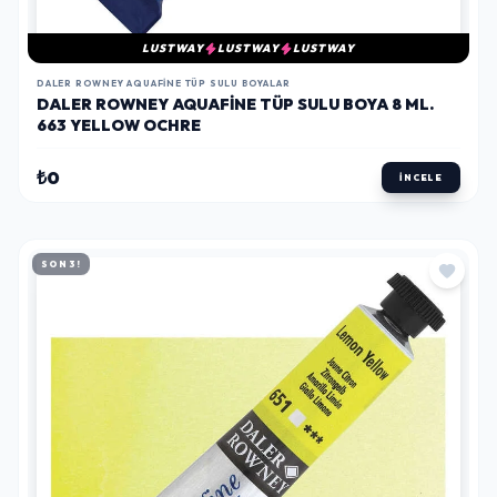
LUSTWAY
LUSTWAY
LUSTWAY
DALER ROWNEY AQUAFINE TÜP SULU BOYALAR
DALER ROWNEY AQUAFINE TÜP SULU BOYA 8 ML.
663 YELLOW OCHRE
₺0
İNCELE
SON 3!