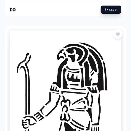
₺0
İNCELE