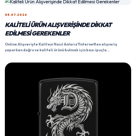
05.07.2026
KALITELI ÜRÜN ALIŞVERIŞINDE DIKKAT
EDILMESI GEREKENLER
Online Alışverişte Kaliteyi Nasıl Anlarız?İnternetten alışveriş
yaparken doğru ve kaliteli ürünü bulmak için bazı ipuçla...