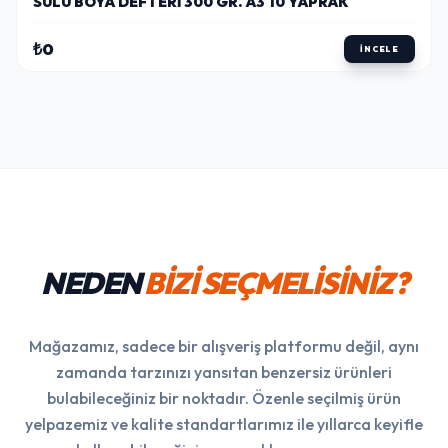
SULU BOYA DEFTERI 300 GR. A3 10 YAPRAK
₺0
İNCELE
NEDEN
BİZİ SEÇMELİSİNİZ?
Mağazamız, sadece bir alışveriş platformu değil, aynı
zamanda tarzınızı yansıtan benzersiz ürünleri
bulabileceğiniz bir noktadır. Özenle seçilmiş ürün
yelpazemiz ve kalite standartlarımız ile yıllarca keyifle