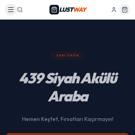
LUST
WAY
Arama
YENI ÜRÜN
439 Siyah Akülü
Araba
Hemen Keşfet, Fırsatları Kaçırmayın!