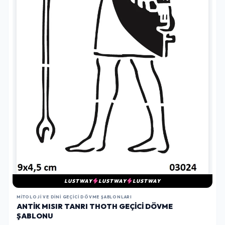
LUSTWAY
LUSTWAY
LUSTWAY
MITOLOJI VE DINI GEÇICI DÖVME ŞABLONLARI
ANTIK MISIR TANRI THOTH GEÇICI DÖVME
ŞABLONU