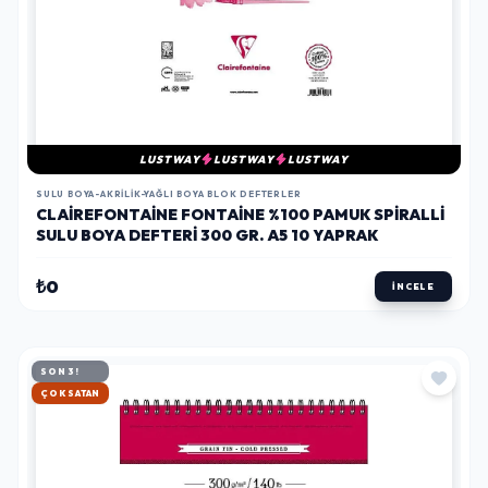
LUSTWAY
LUSTWAY
LUSTWAY
SULU BOYA-AKRILIK-YAĞLI BOYA BLOK DEFTERLER
CLAIREFONTAINE FONTAINE %100 PAMUK SPIRALLI
SULU BOYA DEFTERI 300 GR. A5 10 YAPRAK
₺0
İNCELE
SON 3!
HIZLI KARGO