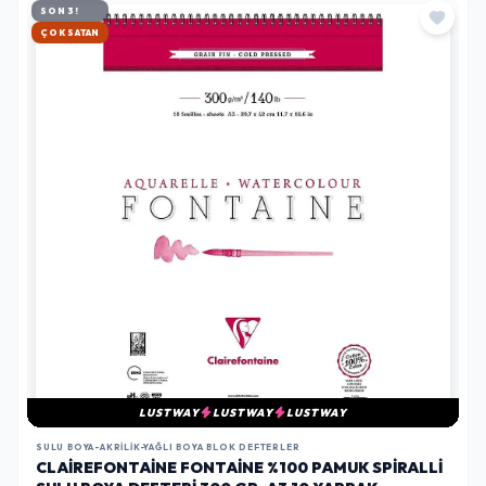
SON 3!
HIZLI KARGO
LUSTWAY
LUSTWAY
LUSTWAY
SULU BOYA-AKRILIK-YAĞLI BOYA BLOK DEFTERLER
CLAIREFONTAINE FONTAINE %100 PAMUK SPIRALLI