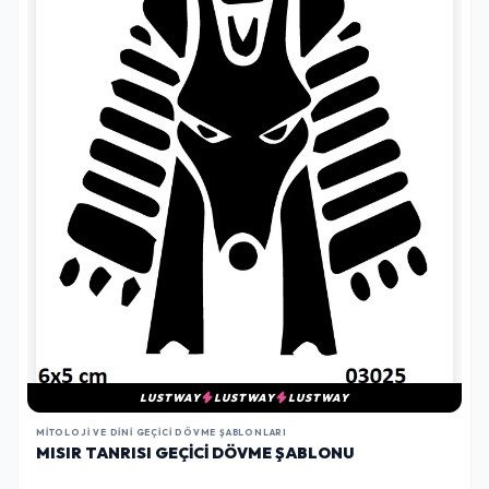
LUSTWAY
LUSTWAY
LUSTWAY
MITOLOJI VE DINI GEÇICI DÖVME ŞABLONLARI
MISIR TANRISI GEÇICI DÖVME ŞABLONU