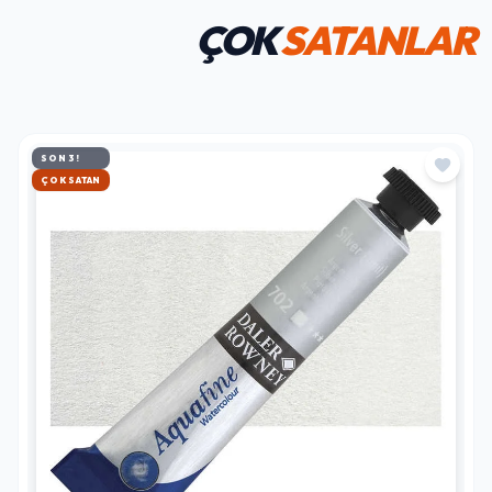
ÇOK
SATANLAR
SON 3!
HIZLI KARGO