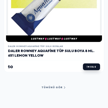
LUSTWAY
LUSTWAY
LUSTWAY
DALER ROWNEY AQUAFINE TÜP SULU BOYALAR
DALER ROWNEY AQUAFINE TÜP SULU BOYA 8 ML.
651 LEMON YELLOW
₺0
İNCELE
TÜMÜNÜ GÖR