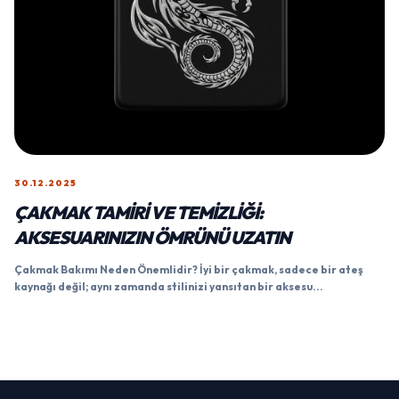
30.12.2025
ÇAKMAK TAMIRI VE TEMIZLIĞI:
AKSESUARINIZIN ÖMRÜNÜ UZATIN
Çakmak Bakımı Neden Önemlidir? İyi bir çakmak, sadece bir ateş
kaynağı değil; aynı zamanda stilinizi yansıtan bir aksesu...