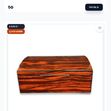
₺0
İNCELE
SON 3!
HIZLI KARGO