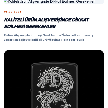
05.07.2026
KALITELI ÜRÜN ALIŞVERIŞINDE DIKKAT
EDILMESI GEREKENLER
Online Alışverişte Kaliteyi Nasıl Anlarız?İnternetten alışveriş
yaparken doğru ve kaliteli ürünü bulmak için bazı ipuçla...