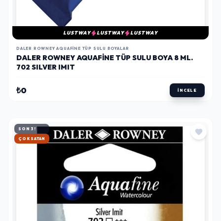
LUSTWAY
LUSTWAY
LUSTWAY
DALER ROWNEY AQUAFINE TÜP SULU BOYALAR
DALER ROWNEY AQUAFINE TÜP SULU BOYA 8 ML.
702 SILVER IMIT
₺0
İNCELE
SON 3!
HIZLI KARGO