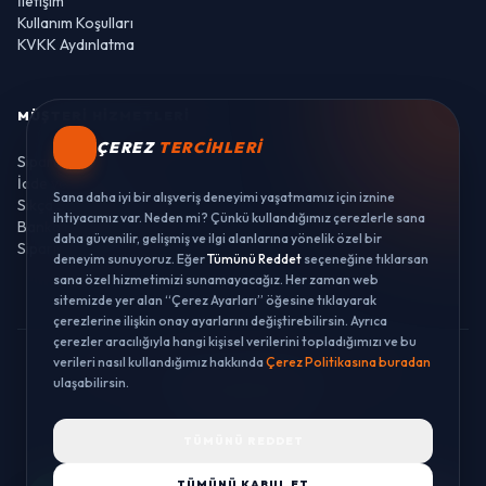
İletişim
Kullanım Koşulları
KVKK Aydınlatma
MÜŞTERI HIZMETLERI
ÇEREZ
TERCIHLERI
Sipariş Takibi
İade ve Değişim
Sana daha iyi bir alışveriş deneyimi yaşatmamız için iznine
Sıkça Sorulan Sorular
ihtiyacımız var. Neden mi? Çünkü kullandığımız çerezlerle sana
Banka Hesaplarımız
daha güvenilir, gelişmiş ve ilgi alanlarına yönelik özel bir
Sipariş Takibi
deneyim sunuyoruz. Eğer
Tümünü Reddet
seçeneğine tıklarsan
sana özel hizmetimizi sunamayacağız. Her zaman web
sitemizde yer alan “Çerez Ayarları” öğesine tıklayarak
çerezlerine ilişkin onay ayarlarını değiştirebilirsin. Ayrıca
çerezler aracılığıyla hangi kişisel verilerini topladığımızı ve bu
verileri nasıl kullandığımız hakkında
Çerez Politikasına buradan
© 2026 LUSTWAY. TÜM HAKLARI SAKLIDIR.
ulaşabilirsin.
MercurisSoft | E-ticaret paketleri ile hazırlanmıştır.
TÜMÜNÜ REDDET
TÜMÜNÜ KABUL ET