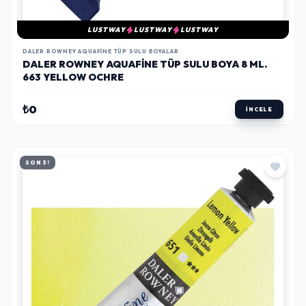
LUSTWAY
LUSTWAY
LUSTWAY
DALER ROWNEY AQUAFINE TÜP SULU BOYALAR
DALER ROWNEY AQUAFINE TÜP SULU BOYA 8 ML.
663 YELLOW OCHRE
₺0
İNCELE
SON 3!