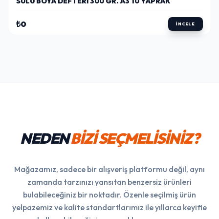
SULU BOYA DEFTERI 300 GR. A3 10 YAPRAK
₺0
İNCELE
NEDEN
BİZİ SEÇMELİSİNİZ?
Mağazamız, sadece bir alışveriş platformu değil, aynı
zamanda tarzınızı yansıtan benzersiz ürünleri
bulabileceğiniz bir noktadır. Özenle seçilmiş ürün
yelpazemiz ve kalite standartlarımız ile yıllarca keyifle