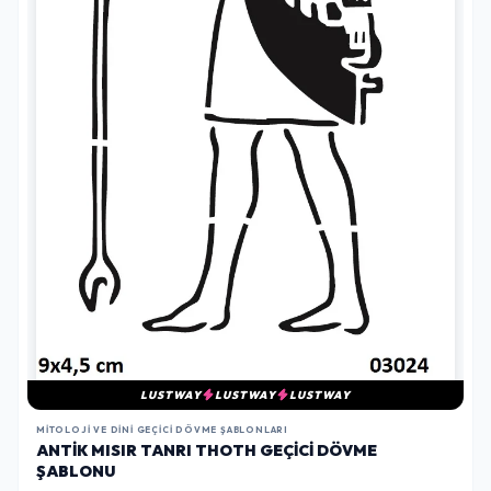
LUSTWAY
LUSTWAY
LUSTWAY
MITOLOJI VE DINI GEÇICI DÖVME ŞABLONLARI
ANTIK MISIR TANRI THOTH GEÇICI DÖVME
ŞABLONU