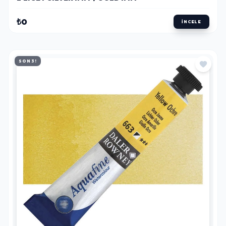
₺0
İNCELE
SON 3!