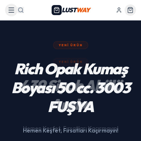
LUST
WAY
Arama
YENI ÜRÜN
439 Siyah Akülü
Araba
Hemen Keşfet, Fırsatları Kaçırmayın!