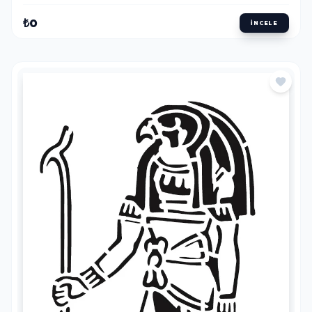
₺0
İNCELE