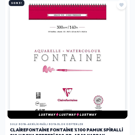
SON 3!
LUSTWAY
LUSTWAY
LUSTWAY
SULU BOYA-AKRILIK-YAĞLI BOYA BLOK DEFTERLER
CLAIREFONTAINE FONTAINE %100 PAMUK SPIRALLI