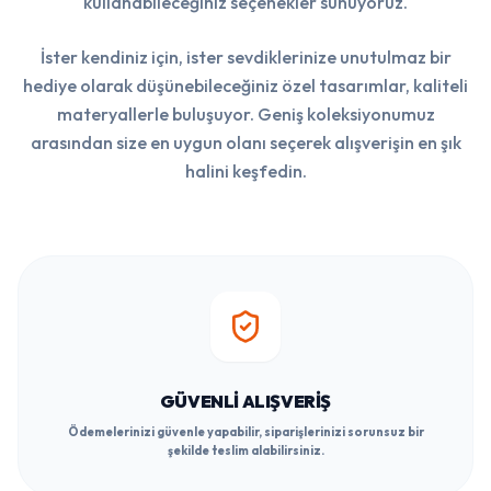
kullanabileceğiniz seçenekler sunuyoruz.
İster kendiniz için, ister sevdiklerinize unutulmaz bir
hediye olarak düşünebileceğiniz özel tasarımlar, kaliteli
materyallerle buluşuyor. Geniş koleksiyonumuz
arasından size en uygun olanı seçerek alışverişin en şık
halini keşfedin.
GÜVENLI ALIŞVERIŞ
Ödemelerinizi güvenle yapabilir, siparişlerinizi sorunsuz bir
şekilde teslim alabilirsiniz.