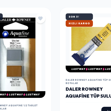
SON 3!
ÇOK SATAN
LUSTWAY
LUSTWAY
LUS