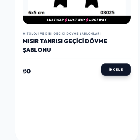
LUSTWAY
LUSTWAY
LUSTWAY
MITOLOJI VE DINI GEÇICI DÖVME ŞABLONLARI
MISIR TANRISI GEÇICI DÖVME
ŞABLONU
₺0
İNCELE