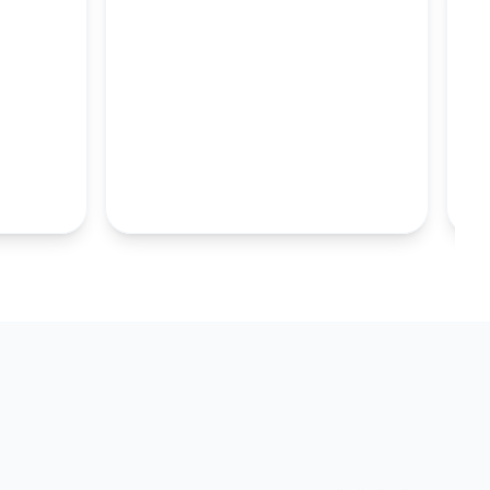
M
100MM UZUN
S.TABAKALARI
KOLEKSIYONU İNCELE