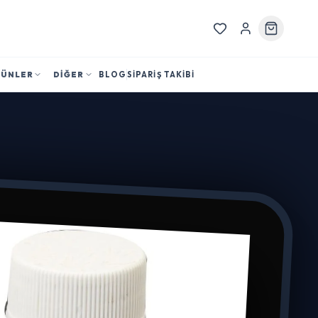
RÜNLER
DİĞER
BLOG
SİPARİŞ TAKİBİ