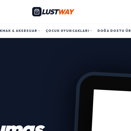
LUST
WAY
KMAK & AKSESUAR
ÇOCUK OYUNCAKLARI
DOĞA DOSTU Ü