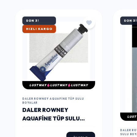
MÜŞTERILERIN TERCIHI
ÇOK
SATANLAR
SON 3!
SON 3!
ÇOK SATAN
LUSTWAY
LUSTWAY
LUSTWAY