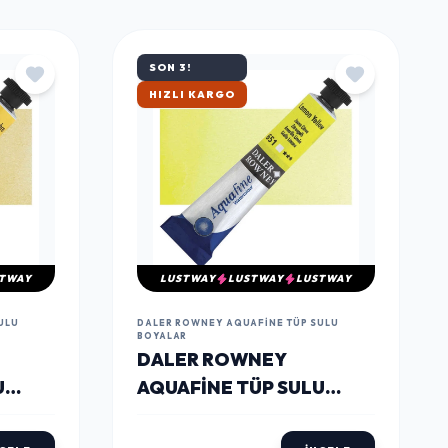
TÜMÜNÜ GÖR
SON 3!
ÇOK SATAN
TWAY
LUSTWAY
LUSTWAY
LUSTWAY