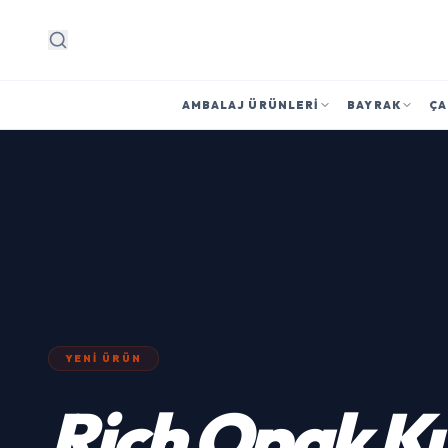
Arama
AMBALAJ ÜRÜNLERI
BAYRAK
ÇA
YENI ÜRÜN
Rich
Opak