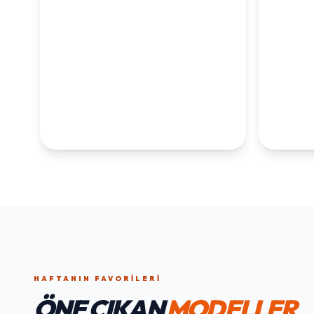
KOLEKSİYONLARI
KEŞFET
1. YAŞ ERKEK
1. Y
DOĞUM GÜNÜ
KOLEKS
KOLEKSIYONU İNCELE