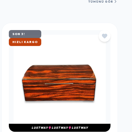
TÜMÜNÜ GÖR
SON 3!
ÇOK SATAN