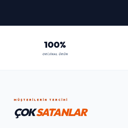
Kaçırmayın!
İNCELE
100%
ORIJINAL ÜRÜN