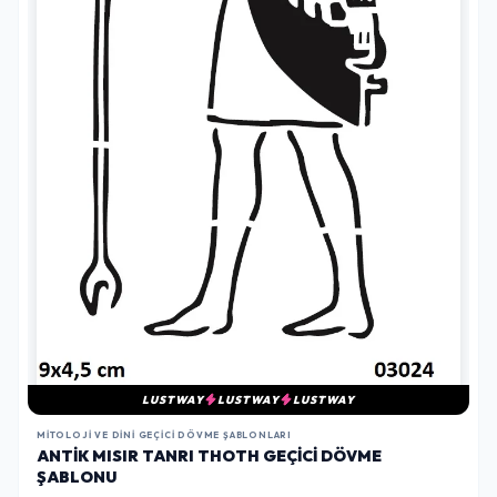
LUSTWAY
LUSTWAY
LUSTWAY
MITOLOJI VE DINI GEÇICI DÖVME ŞABLONLARI
ANTIK MISIR TANRI THOTH GEÇICI DÖVME
ŞABLONU