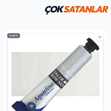
ÇOK
SATANLAR
SON 3!