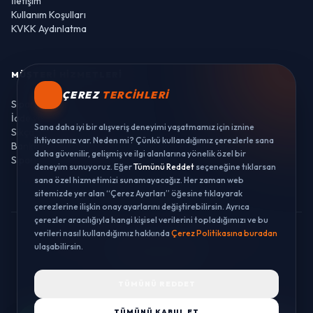
İletişim
Kullanım Koşulları
KVKK Aydınlatma
MÜŞTERI HIZMETLERI
ÇEREZ
TERCIHLERI
Sipariş Takibi
İade ve Değişim
Sana daha iyi bir alışveriş deneyimi yaşatmamız için iznine
Sıkça Sorulan Sorular
ihtiyacımız var. Neden mi? Çünkü kullandığımız çerezlerle sana
Banka Hesaplarımız
daha güvenilir, gelişmiş ve ilgi alanlarına yönelik özel bir
Sipariş Takibi
deneyim sunuyoruz. Eğer
Tümünü Reddet
seçeneğine tıklarsan
sana özel hizmetimizi sunamayacağız. Her zaman web
sitemizde yer alan “Çerez Ayarları” öğesine tıklayarak
çerezlerine ilişkin onay ayarlarını değiştirebilirsin. Ayrıca
çerezler aracılığıyla hangi kişisel verilerini topladığımızı ve bu
verileri nasıl kullandığımız hakkında
Çerez Politikasına buradan
© 2026 LUSTWAY. TÜM HAKLARI SAKLIDIR.
ulaşabilirsin.
MercurisSoft | E-ticaret paketleri ile hazırlanmıştır.
TÜMÜNÜ REDDET
TÜMÜNÜ KABUL ET