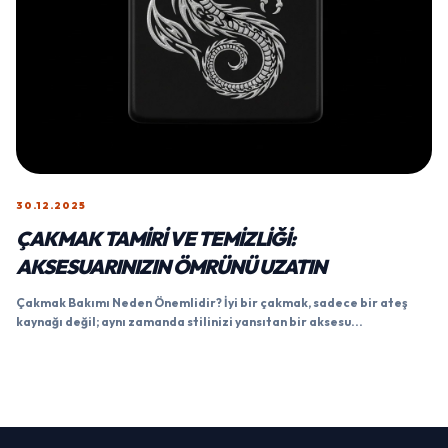
30.12.2025
ÇAKMAK TAMIRI VE TEMIZLIĞI:
AKSESUARINIZIN ÖMRÜNÜ UZATIN
Çakmak Bakımı Neden Önemlidir? İyi bir çakmak, sadece bir ateş
kaynağı değil; aynı zamanda stilinizi yansıtan bir aksesu...