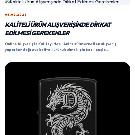
05.07.2026
KALITELI ÜRÜN ALIŞVERIŞINDE DIKKAT
EDILMESI GEREKENLER
Online Alışverişte Kaliteyi Nasıl Anlarız?İnternetten alışveriş
yaparken doğru ve kaliteli ürünü bulmak için bazı ipuçla...