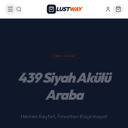
LUST
WAY
Arama
YENI ÜRÜN
439 Siyah Akülü
Araba
Hemen Keşfet, Fırsatları Kaçırmayın!