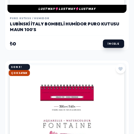
LUSTWAY
LUSTWAY
LUSTWAY
PURO KUTUSU / HUMIDOR
LUBINSKI İTALY BOMBELI HUMIDOR PURO KUTUSU
MAUN 100'S
₺0
İNCELE
SON 3!
HIZLI KARGO