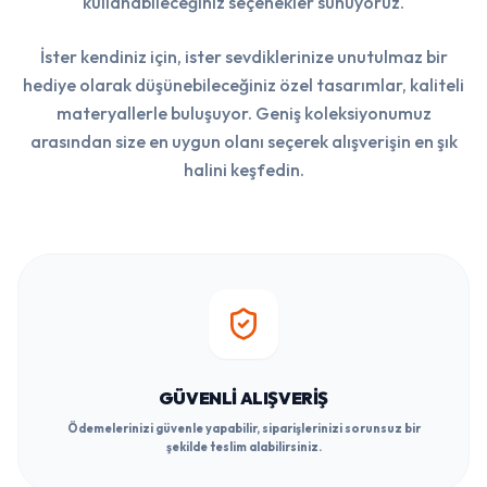
kullanabileceğiniz seçenekler sunuyoruz.
İster kendiniz için, ister sevdiklerinize unutulmaz bir
hediye olarak düşünebileceğiniz özel tasarımlar, kaliteli
materyallerle buluşuyor. Geniş koleksiyonumuz
arasından size en uygun olanı seçerek alışverişin en şık
halini keşfedin.
GÜVENLI ALIŞVERIŞ
Ödemelerinizi güvenle yapabilir, siparişlerinizi sorunsuz bir
şekilde teslim alabilirsiniz.