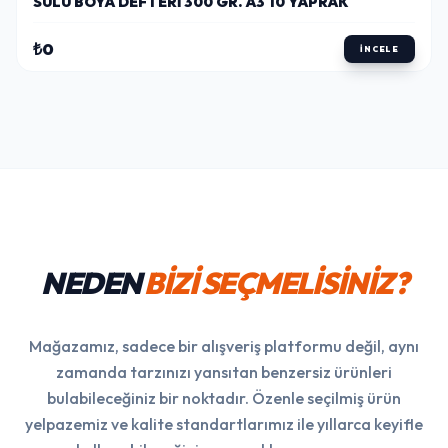
SULU BOYA DEFTERI 300 GR. A3 10 YAPRAK
₺0
İNCELE
NEDEN
BİZİ SEÇMELİSİNİZ?
Mağazamız, sadece bir alışveriş platformu değil, aynı
zamanda tarzınızı yansıtan benzersiz ürünleri
bulabileceğiniz bir noktadır. Özenle seçilmiş ürün
yelpazemiz ve kalite standartlarımız ile yıllarca keyifle