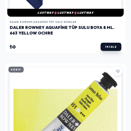
LUSTWAY
LUSTWAY
LUSTWAY
DALER ROWNEY AQUAFINE TÜP SULU BOYALAR
DALER ROWNEY AQUAFINE TÜP SULU BOYA 8 ML.
663 YELLOW OCHRE
₺0
İNCELE
SON 3!