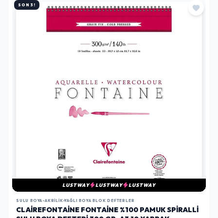
SON 3!
LUSTWAY
LUSTWAY
LUSTWAY
SULU BOYA-AKRILIK-YAĞLI BOYA BLOK DEFTERLER
CLAIREFONTAINE FONTAINE %100 PAMUK SPIRALLI