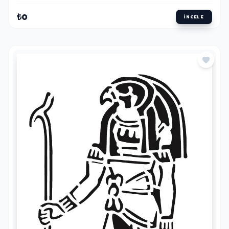
₺0
İNCELE