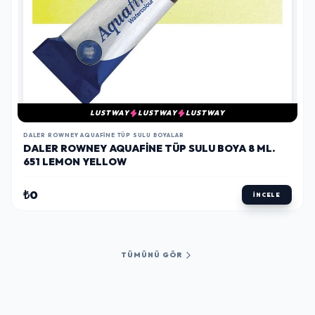
LUSTWAY
LUSTWAY
LUSTWAY
DALER ROWNEY AQUAFINE TÜP SULU BOYALAR
DALER ROWNEY AQUAFINE TÜP SULU BOYA 8 ML.
651 LEMON YELLOW
₺0
İNCELE
TÜMÜNÜ GÖR