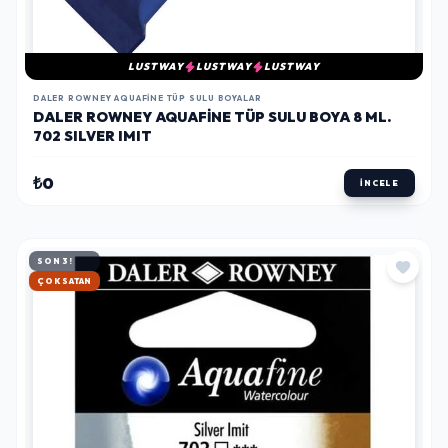
LUSTWAY
LUSTWAY
LUSTWAY
DALER ROWNEY AQUAFINE TÜP SULU BOYALAR
DALER ROWNEY AQUAFINE TÜP SULU BOYA 8 ML.
702 SILVER IMIT
₺0
İNCELE
SON 3!
HIZLI KARGO