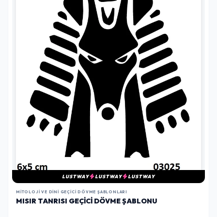
LUSTWAY
LUSTWAY
LUSTWAY
MITOLOJI VE DINI GEÇICI DÖVME ŞABLONLARI
MISIR TANRISI GEÇICI DÖVME ŞABLONU