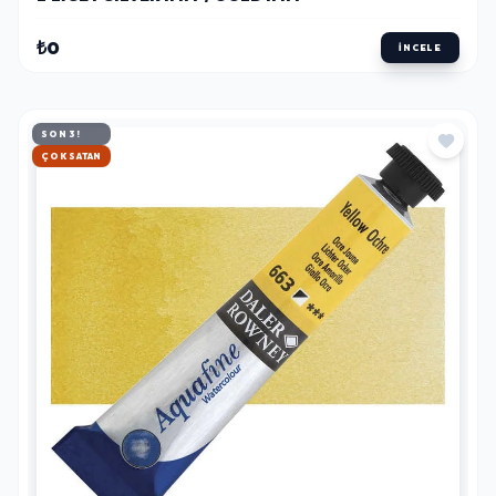
₺0
İNCELE
SON 3!
HIZLI KARGO