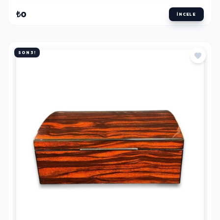
₺0
İNCELE
SON 3!