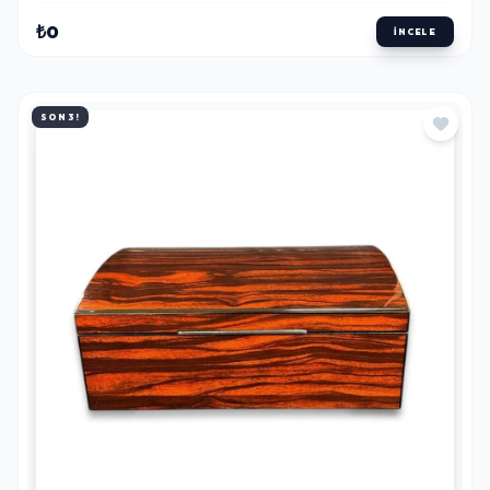
₺0
İNCELE
SON 3!