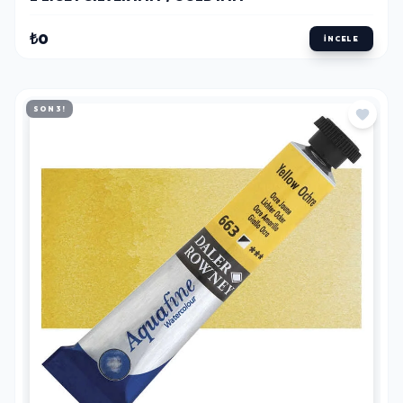
₺0
İNCELE
SON 3!