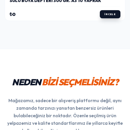
SULU BOYA DEFTERI 300 GR. A3 10 YAPRAK
₺0
İNCELE
NEDEN
BİZİ SEÇMELİSİNİZ?
Mağazamız, sadece bir alışveriş platformu değil, aynı
zamanda tarzınızı yansıtan benzersiz ürünleri
bulabileceğiniz bir noktadır. Özenle seçilmiş ürün
yelpazemiz ve kalite standartlarımız ile yıllarca keyifle