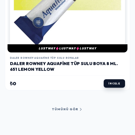
LUSTWAY
LUSTWAY
LUSTWAY
DALER ROWNEY AQUAFINE TÜP SULU BOYALAR
DALER ROWNEY AQUAFINE TÜP SULU BOYA 8 ML.
651 LEMON YELLOW
₺0
İNCELE
TÜMÜNÜ GÖR