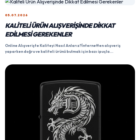
05.07.2026
KALITELI ÜRÜN ALIŞVERIŞINDE DIKKAT
EDILMESI GEREKENLER
Online Alışverişte Kaliteyi Nasıl Anlarız?İnternetten alışveriş
yaparken doğru ve kaliteli ürünü bulmak için bazı ipuçla...