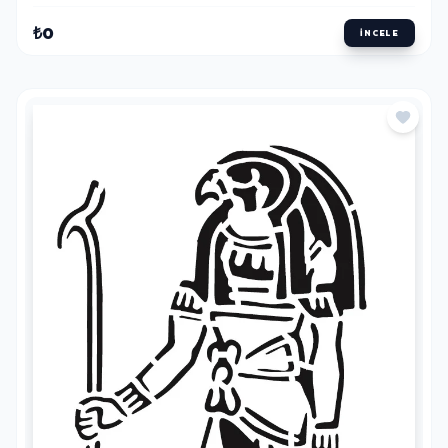
₺0
İNCELE