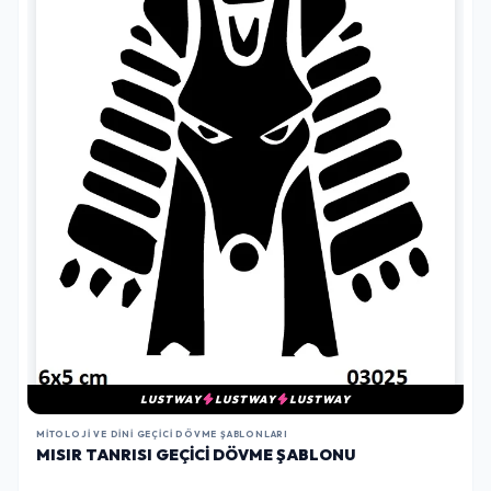
LUSTWAY
LUSTWAY
LUSTWAY
MITOLOJI VE DINI GEÇICI DÖVME ŞABLONLARI
MISIR TANRISI GEÇICI DÖVME ŞABLONU