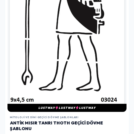
LUSTWAY
LUSTWAY
LUSTWAY
MITOLOJI VE DINI GEÇICI DÖVME ŞABLONLARI
ANTIK MISIR TANRI THOTH GEÇICI DÖVME
ŞABLONU