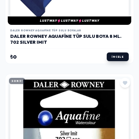
LUSTWAY
LUSTWAY
LUSTWAY
DALER ROWNEY AQUAFINE TÜP SULU BOYALAR
DALER ROWNEY AQUAFINE TÜP SULU BOYA 8 ML.
702 SILVER IMIT
₺0
İNCELE
SON 3!