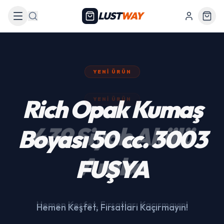
LUST
WAY
Arama
YENI ÜRÜN
439 Siyah Akülü
Araba
Hemen Keşfet, Fırsatları Kaçırmayın!