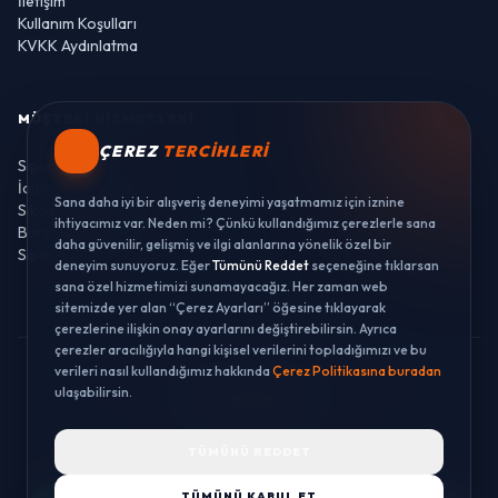
İletişim
Kullanım Koşulları
KVKK Aydınlatma
MÜŞTERI HIZMETLERI
ÇEREZ
TERCIHLERI
Sipariş Takibi
İade ve Değişim
Sana daha iyi bir alışveriş deneyimi yaşatmamız için iznine
Sıkça Sorulan Sorular
ihtiyacımız var. Neden mi? Çünkü kullandığımız çerezlerle sana
Banka Hesaplarımız
daha güvenilir, gelişmiş ve ilgi alanlarına yönelik özel bir
Sipariş Takibi
deneyim sunuyoruz. Eğer
Tümünü Reddet
seçeneğine tıklarsan
sana özel hizmetimizi sunamayacağız. Her zaman web
sitemizde yer alan “Çerez Ayarları” öğesine tıklayarak
çerezlerine ilişkin onay ayarlarını değiştirebilirsin. Ayrıca
çerezler aracılığıyla hangi kişisel verilerini topladığımızı ve bu
verileri nasıl kullandığımız hakkında
Çerez Politikasına buradan
© 2026 LUSTWAY. TÜM HAKLARI SAKLIDIR.
ulaşabilirsin.
MercurisSoft | E-ticaret paketleri ile hazırlanmıştır.
TÜMÜNÜ REDDET
TÜMÜNÜ KABUL ET