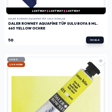
LUSTWAY
LUSTWAY
LUSTWAY
DALER ROWNEY AQUAFINE TÜP SULU BOYALAR
DALER ROWNEY AQUAFINE TÜP SULU BOYA 8 ML.
663 YELLOW OCHRE
₺0
İNCELE
SON 3!
HIZLI KARGO