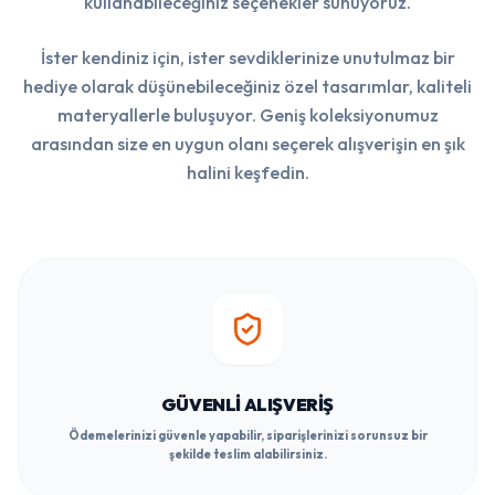
kullanabileceğiniz seçenekler sunuyoruz.
İster kendiniz için, ister sevdiklerinize unutulmaz bir
hediye olarak düşünebileceğiniz özel tasarımlar, kaliteli
materyallerle buluşuyor. Geniş koleksiyonumuz
arasından size en uygun olanı seçerek alışverişin en şık
halini keşfedin.
GÜVENLI ALIŞVERIŞ
Ödemelerinizi güvenle yapabilir, siparişlerinizi sorunsuz bir
şekilde teslim alabilirsiniz.