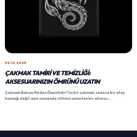
30.12.2025
ÇAKMAK TAMIRI VE TEMIZLIĞI:
AKSESUARINIZIN ÖMRÜNÜ UZATIN
Çakmak Bakımı Neden Önemlidir? İyi bir çakmak, sadece bir ateş
kaynağı değil; aynı zamanda stilinizi yansıtan bir aksesu...