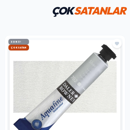
ÇOK
SATANLAR
SON 3!
HIZLI KARGO