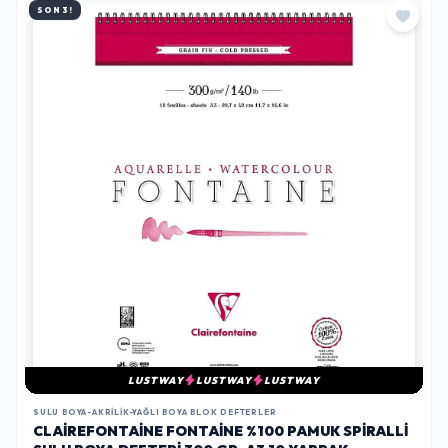
SON 3!
LUSTWAY
LUSTWAY
LUSTWAY
SULU BOYA-AKRILIK-YAĞLI BOYA BLOK DEFTERLER
CLAIREFONTAINE FONTAINE %100 PAMUK SPIRALLI