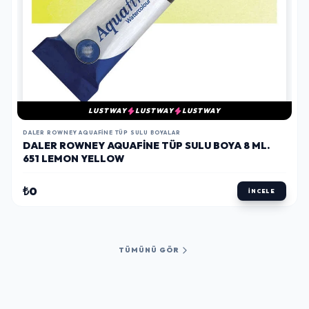
LUSTWAY
LUSTWAY
LUSTWAY
DALER ROWNEY AQUAFINE TÜP SULU BOYALAR
DALER ROWNEY AQUAFINE TÜP SULU BOYA 8 ML.
651 LEMON YELLOW
₺0
İNCELE
TÜMÜNÜ GÖR