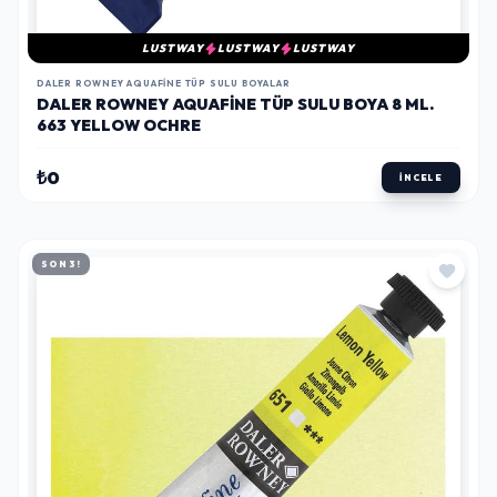
LUSTWAY
LUSTWAY
LUSTWAY
DALER ROWNEY AQUAFINE TÜP SULU BOYALAR
DALER ROWNEY AQUAFINE TÜP SULU BOYA 8 ML.
663 YELLOW OCHRE
₺0
İNCELE
SON 3!