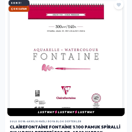
SON 3!
HIZLI KARGO
LUSTWAY
LUSTWAY
LUSTWAY
SULU BOYA-AKRILIK-YAĞLI BOYA BLOK DEFTERLER
CLAIREFONTAINE FONTAINE %100 PAMUK SPIRALLI