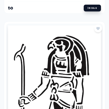
₺0
İNCELE