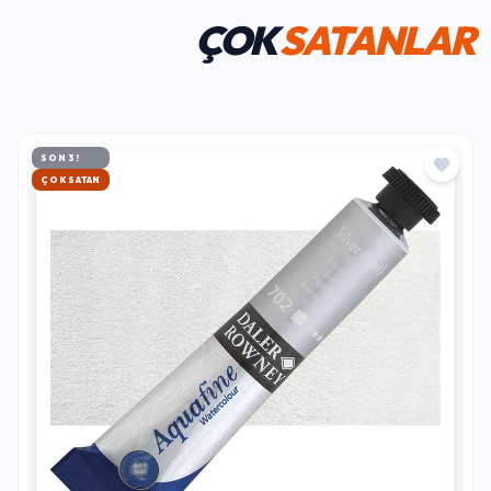
ÇOK
SATANLAR
SON 3!
HIZLI KARGO