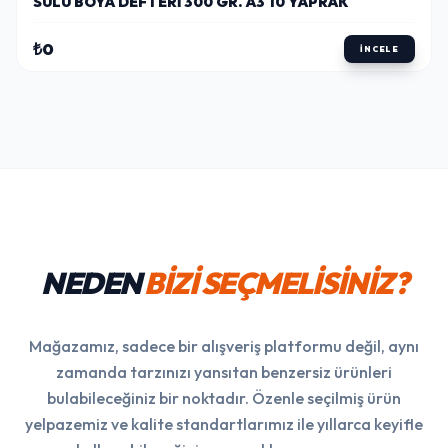
SULU BOYA DEFTERI 300 GR. A3 10 YAPRAK
₺0
İNCELE
NEDEN
BİZİ SEÇMELİSİNİZ?
Mağazamız, sadece bir alışveriş platformu değil, aynı
zamanda tarzınızı yansıtan benzersiz ürünleri
bulabileceğiniz bir noktadır. Özenle seçilmiş ürün
yelpazemiz ve kalite standartlarımız ile yıllarca keyifle