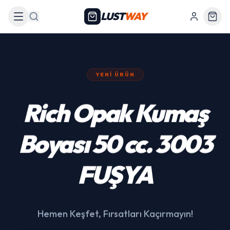
LUST
WAY
Arama
YENI ÜRÜN
439 Siyah Akülü
Araba
Hemen Keşfet, Fırsatları Kaçırmayın!