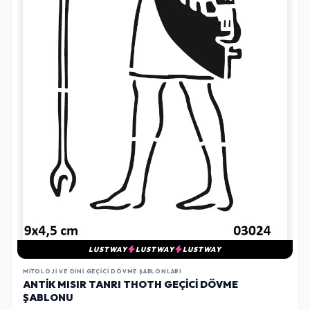
LUSTWAY
LUSTWAY
LUSTWAY
MITOLOJI VE DINI GEÇICI DÖVME ŞABLONLARI
ANTIK MISIR TANRI THOTH GEÇICI DÖVME
ŞABLONU