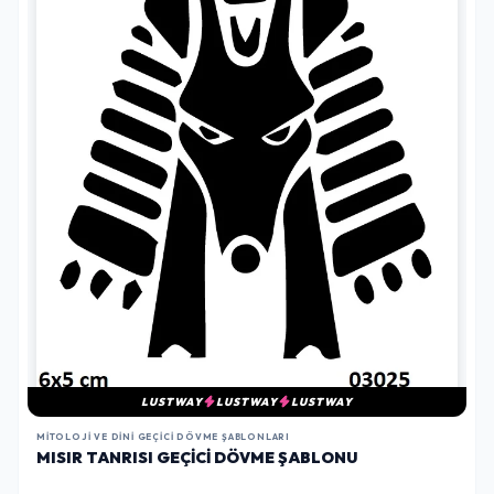
LUSTWAY
LUSTWAY
LUSTWAY
MITOLOJI VE DINI GEÇICI DÖVME ŞABLONLARI
MISIR TANRISI GEÇICI DÖVME ŞABLONU