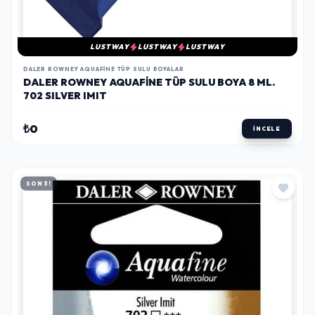
LUSTWAY
LUSTWAY
LUSTWAY
DALER ROWNEY AQUAFINE TÜP SULU BOYALAR
DALER ROWNEY AQUAFINE TÜP SULU BOYA 8 ML.
702 SILVER IMIT
₺0
İNCELE
SON 3!