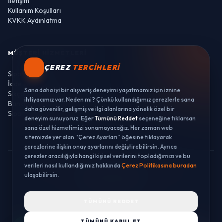
İletişim
Kullanım Koşulları
KVKK Aydınlatma
MÜŞTERI HIZMETLERI
ÇEREZ
TERCIHLERI
Sipariş Takibi
İade ve Değişim
Sana daha iyi bir alışveriş deneyimi yaşatmamız için iznine
Sıkça Sorulan Sorular
ihtiyacımız var. Neden mi? Çünkü kullandığımız çerezlerle sana
Banka Hesaplarımız
daha güvenilir, gelişmiş ve ilgi alanlarına yönelik özel bir
Sipariş Takibi
deneyim sunuyoruz. Eğer
Tümünü Reddet
seçeneğine tıklarsan
sana özel hizmetimizi sunamayacağız. Her zaman web
sitemizde yer alan “Çerez Ayarları” öğesine tıklayarak
çerezlerine ilişkin onay ayarlarını değiştirebilirsin. Ayrıca
çerezler aracılığıyla hangi kişisel verilerini topladığımızı ve bu
verileri nasıl kullandığımız hakkında
Çerez Politikasına buradan
© 2026 LUSTWAY. TÜM HAKLARI SAKLIDIR.
ulaşabilirsin.
MercurisSoft | E-ticaret paketleri ile hazırlanmıştır.
TÜMÜNÜ REDDET
TÜMÜNÜ KABUL ET