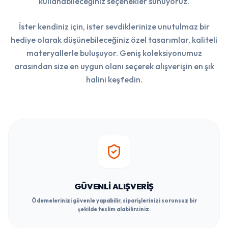
kullanabileceğiniz seçenekler sunuyoruz.
İster kendiniz için, ister sevdiklerinize unutulmaz bir
hediye olarak düşünebileceğiniz özel tasarımlar, kaliteli
materyallerle buluşuyor. Geniş koleksiyonumuz
arasından size en uygun olanı seçerek alışverişin en şık
halini keşfedin.
GÜVENLI ALIŞVERIŞ
Ödemelerinizi güvenle yapabilir, siparişlerinizi sorunsuz bir
şekilde teslim alabilirsiniz.