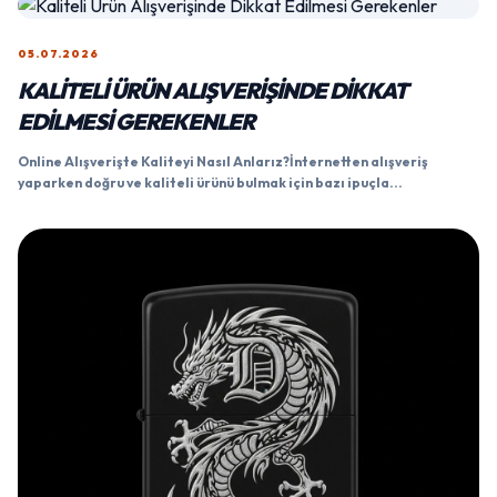
05.07.2026
KALITELI ÜRÜN ALIŞVERIŞINDE DIKKAT
EDILMESI GEREKENLER
Online Alışverişte Kaliteyi Nasıl Anlarız?İnternetten alışveriş
yaparken doğru ve kaliteli ürünü bulmak için bazı ipuçla...