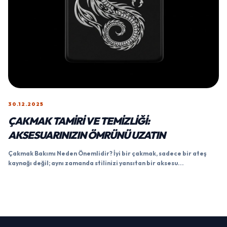
30.12.2025
ÇAKMAK TAMIRI VE TEMIZLIĞI:
AKSESUARINIZIN ÖMRÜNÜ UZATIN
Çakmak Bakımı Neden Önemlidir? İyi bir çakmak, sadece bir ateş
kaynağı değil; aynı zamanda stilinizi yansıtan bir aksesu...