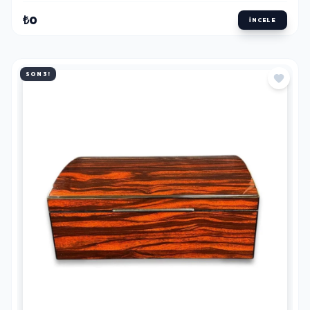
₺0
İNCELE
SON 3!