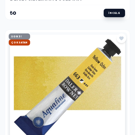
₺0
İNCELE
SON 3!
HIZLI KARGO