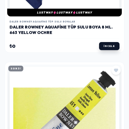
LUSTWAY
LUSTWAY
LUSTWAY
DALER ROWNEY AQUAFINE TÜP SULU BOYALAR
DALER ROWNEY AQUAFINE TÜP SULU BOYA 8 ML.
663 YELLOW OCHRE
₺0
İNCELE
SON 3!