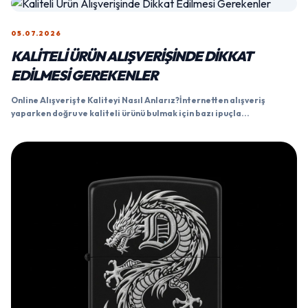
05.07.2026
KALITELI ÜRÜN ALIŞVERIŞINDE DIKKAT
EDILMESI GEREKENLER
Online Alışverişte Kaliteyi Nasıl Anlarız?İnternetten alışveriş
yaparken doğru ve kaliteli ürünü bulmak için bazı ipuçla...