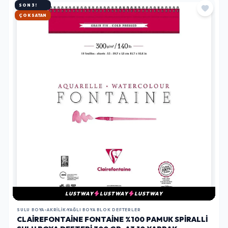
SON 3!
HIZLI KARGO
LUSTWAY
LUSTWAY
LUSTWAY
SULU BOYA-AKRILIK-YAĞLI BOYA BLOK DEFTERLER
CLAIREFONTAINE FONTAINE %100 PAMUK SPIRALLI