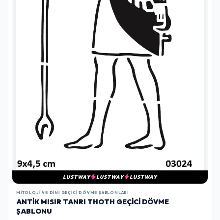
LUSTWAY
LUSTWAY
LUSTWAY
MITOLOJI VE DINI GEÇICI DÖVME ŞABLONLARI
ANTIK MISIR TANRI THOTH GEÇICI DÖVME
ŞABLONU