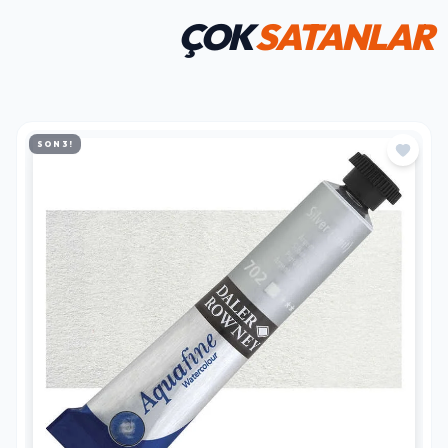
ÇOK
SATANLAR
SON 3!