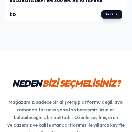
SULU BOYA DEFTERI 300 GR. A3 10 YAPRAK
₺0
İNCELE
NEDEN
BİZİ SEÇMELİSİNİZ?
Mağazamız, sadece bir alışveriş platformu değil, aynı
zamanda tarzınızı yansıtan benzersiz ürünleri
bulabileceğiniz bir noktadır. Özenle seçilmiş ürün
yelpazemiz ve kalite standartlarımız ile yıllarca keyifle