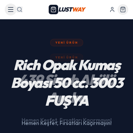
LUST
WAY
Arama
YENI ÜRÜN
439 Siyah Akülü
Araba
Hemen Keşfet, Fırsatları Kaçırmayın!