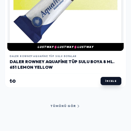
LUSTWAY
LUSTWAY
LUSTWAY
DALER ROWNEY AQUAFINE TÜP SULU BOYALAR
DALER ROWNEY AQUAFINE TÜP SULU BOYA 8 ML.
651 LEMON YELLOW
₺0
İNCELE
TÜMÜNÜ GÖR