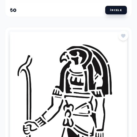
₺0
İNCELE