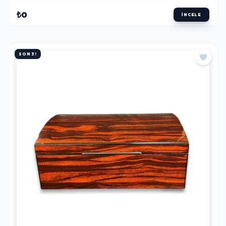
₺0
İNCELE
SON 3!