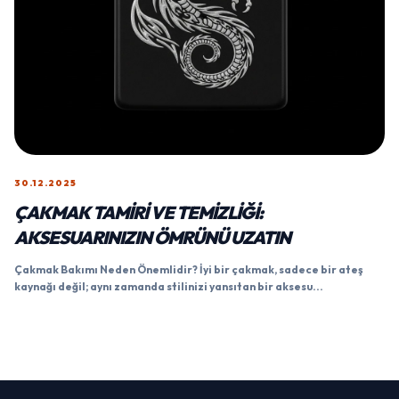
30.12.2025
ÇAKMAK TAMIRI VE TEMIZLIĞI:
AKSESUARINIZIN ÖMRÜNÜ UZATIN
Çakmak Bakımı Neden Önemlidir? İyi bir çakmak, sadece bir ateş
kaynağı değil; aynı zamanda stilinizi yansıtan bir aksesu...