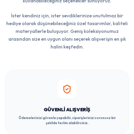
kullanabileceğiniz seçenekler sunuyoruz.
İster kendiniz için, ister sevdiklerinize unutulmaz bir
hediye olarak düşünebileceğiniz özel tasarımlar, kaliteli
materyallerle buluşuyor. Geniş koleksiyonumuz
arasından size en uygun olanı seçerek alışverişin en şık
halini keşfedin.
GÜVENLI ALIŞVERIŞ
Ödemelerinizi güvenle yapabilir, siparişlerinizi sorunsuz bir
şekilde teslim alabilirsiniz.