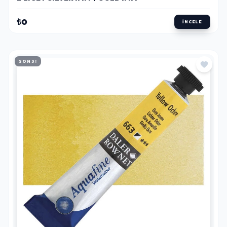
₺0
İNCELE
SON 3!