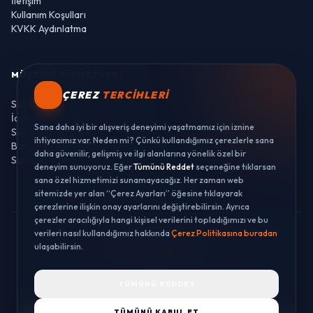
İletişim
Kullanım Koşulları
KVKK Aydınlatma
MÜŞTERI HIZMETLERI
ÇEREZ
TERCIHLERI
Sipariş Takibi
İade ve Değişim
Sana daha iyi bir alışveriş deneyimi yaşatmamız için iznine
Sıkça Sorulan Sorular
ihtiyacımız var. Neden mi? Çünkü kullandığımız çerezlerle sana
Banka Hesaplarımız
daha güvenilir, gelişmiş ve ilgi alanlarına yönelik özel bir
Sipariş Takibi
deneyim sunuyoruz. Eğer
Tümünü Reddet
seçeneğine tıklarsan
sana özel hizmetimizi sunamayacağız. Her zaman web
sitemizde yer alan “Çerez Ayarları” öğesine tıklayarak
çerezlerine ilişkin onay ayarlarını değiştirebilirsin. Ayrıca
çerezler aracılığıyla hangi kişisel verilerini topladığımızı ve bu
verileri nasıl kullandığımız hakkında
Çerez Politikasına buradan
© 2026 LUSTWAY. TÜM HAKLARI SAKLIDIR.
ulaşabilirsin.
MercurisSoft | E-ticaret paketleri ile hazırlanmıştır.
TÜMÜNÜ REDDET
TÜMÜNÜ KABUL ET