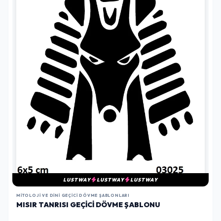
LUSTWAY
LUSTWAY
LUSTWAY
MITOLOJI VE DINI GEÇICI DÖVME ŞABLONLARI
MISIR TANRISI GEÇICI DÖVME ŞABLONU