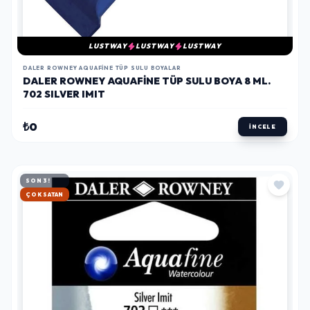
LUSTWAY
LUSTWAY
LUSTWAY
DALER ROWNEY AQUAFINE TÜP SULU BOYALAR
DALER ROWNEY AQUAFINE TÜP SULU BOYA 8 ML.
702 SILVER IMIT
₺0
İNCELE
SON 3!
HIZLI KARGO