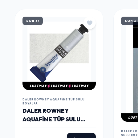
SON 3!
SON 3!
LUSTWAY
LUSTWAY
LUSTWAY
DALER ROWNEY AQUAFINE TÜP SULU
BOYALAR
DALER ROWNEY
LUST
AQUAFINE TÜP SULU
BOYA 8 ML. 702 SILVER
DALER RO
IMIT
SULU BOY