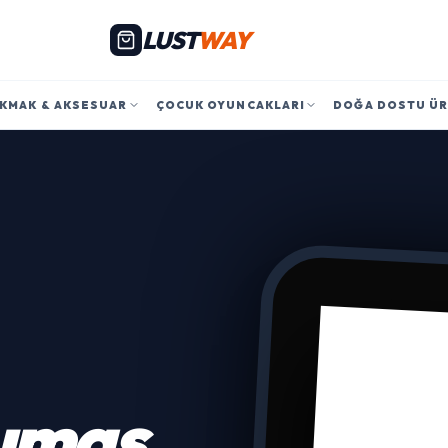
LUST
WAY
KMAK & AKSESUAR
ÇOCUK OYUNCAKLARI
DOĞA DOSTU Ü
umaş