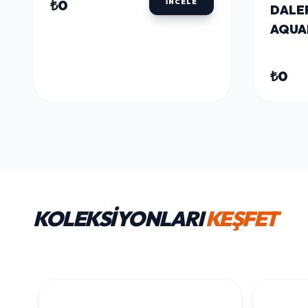
₺0
İNCELE
DALE
AQUAF
SULU 
SILVE
₺0
KOLEKSİYONLARI
KEŞFET