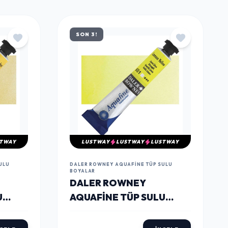
SON 3!
TWAY
LUSTWAY
LUSTWAY
LUSTWAY
ULU
DALER ROWNEY AQUAFINE TÜP SULU
BOYALAR
DALER ROWNEY
U
AQUAFINE TÜP SULU
LLOW
BOYA 8 ML. 651 LEMON
YELLOW