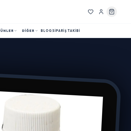
RÜNLER
DİĞER
BLOG
SİPARİŞ TAKİBİ