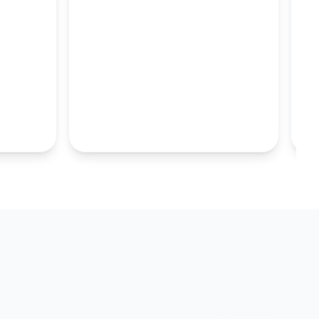
M
100MM UZUN
S.TABAKALARI
KOLEKSIYONU İNCELE