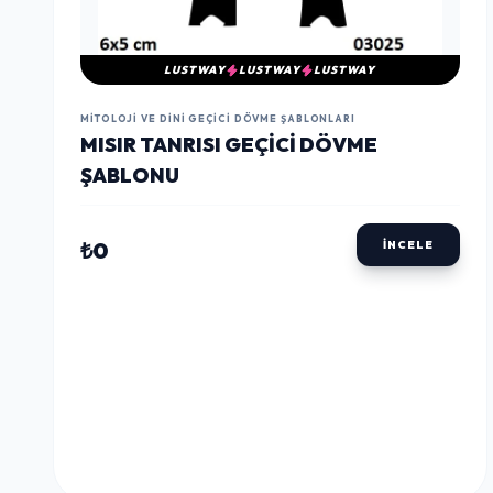
LUSTWAY
LUSTWAY
LUSTWAY
MITOLOJI VE DINI GEÇICI DÖVME ŞABLONLARI
MISIR TANRISI GEÇICI DÖVME
ŞABLONU
₺0
İNCELE