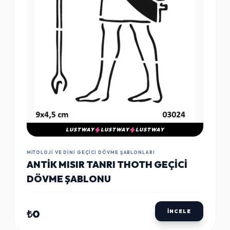
LUSTWAY
LUSTWAY
LUSTWAY
MITOLOJI VE DINI GEÇICI DÖVME ŞABLONLARI
ANTIK MISIR TANRI THOTH GEÇICI
DÖVME ŞABLONU
₺0
İNCELE