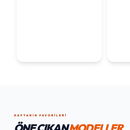
1. YAŞ ERKEK
1. Y
DOĞUM GÜNÜ
KOLEKS
KOLEKSIYONU İNCELE
HAFTANIN FAVORILERI
ÖNE ÇIKAN
MODELLER