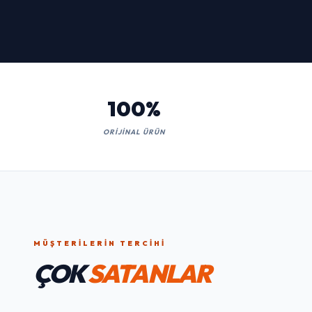
100%
ORIJINAL ÜRÜN
MÜŞTERILERIN TERCIHI
ÇOK
SATANLAR