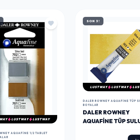
SON 3!
LUSTWAY
LUSTWAY
LUS
DALER ROWNEY AQUAFINE TÜP S
BOYALAR
DALER ROWNEY
WAY
LUSTWAY
LUSTWAY
AQUAFINE TÜP SUL
BOYA 8 ML. 663 YE
WNEY AQUAFINE 1/2 TABLET
OCHRE
ALAR