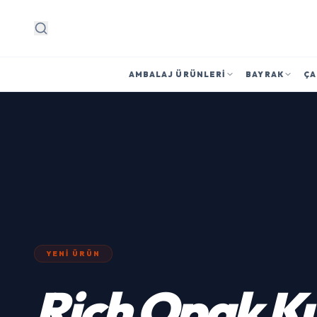
Arama
AMBALAJ ÜRÜNLERI
BAYRAK
ÇA
YENI ÜRÜN
Rich Opak K