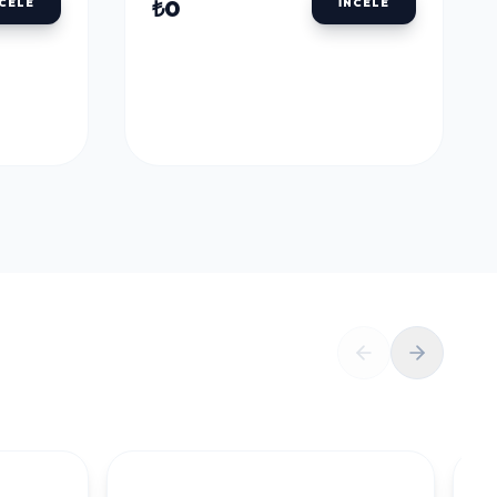
₺0
NCELE
İNCELE