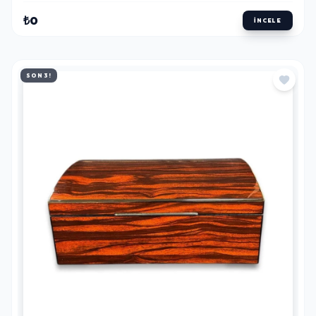
₺0
İNCELE
SON 3!