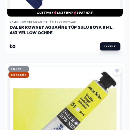
LUSTWAY
LUSTWAY
LUSTWAY
DALER ROWNEY AQUAFINE TÜP SULU BOYALAR
DALER ROWNEY AQUAFINE TÜP SULU BOYA 8 ML.
663 YELLOW OCHRE
₺0
İNCELE
SON 3!
HIZLI KARGO