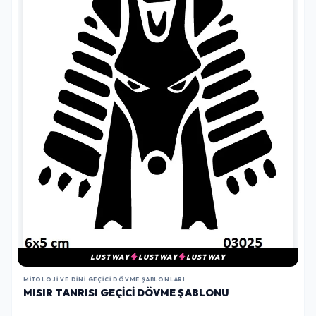
LUSTWAY
LUSTWAY
LUSTWAY
MITOLOJI VE DINI GEÇICI DÖVME ŞABLONLARI
MISIR TANRISI GEÇICI DÖVME ŞABLONU