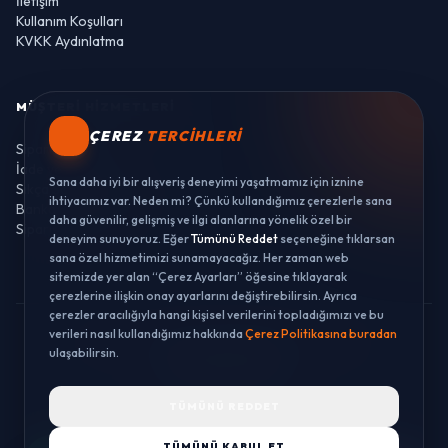
İletişim
Kullanım Koşulları
KVKK Aydınlatma
MÜŞTERI HIZMETLERI
ÇEREZ
TERCIHLERI
Sipariş Takibi
İade ve Değişim
Sana daha iyi bir alışveriş deneyimi yaşatmamız için iznine
Sıkça Sorulan Sorular
ihtiyacımız var. Neden mi? Çünkü kullandığımız çerezlerle sana
Banka Hesaplarımız
daha güvenilir, gelişmiş ve ilgi alanlarına yönelik özel bir
Sipariş Takibi
deneyim sunuyoruz. Eğer
Tümünü Reddet
seçeneğine tıklarsan
sana özel hizmetimizi sunamayacağız. Her zaman web
sitemizde yer alan “Çerez Ayarları” öğesine tıklayarak
çerezlerine ilişkin onay ayarlarını değiştirebilirsin. Ayrıca
çerezler aracılığıyla hangi kişisel verilerini topladığımızı ve bu
verileri nasıl kullandığımız hakkında
Çerez Politikasına buradan
© 2026 LUSTWAY. TÜM HAKLARI SAKLIDIR.
ulaşabilirsin.
MercurisSoft | E-ticaret paketleri ile hazırlanmıştır.
TÜMÜNÜ REDDET
TÜMÜNÜ KABUL ET