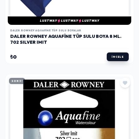
LUSTWAY
LUSTWAY
LUSTWAY
DALER ROWNEY AQUAFINE TÜP SULU BOYALAR
DALER ROWNEY AQUAFINE TÜP SULU BOYA 8 ML.
702 SILVER IMIT
₺0
İNCELE
SON 3!