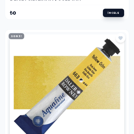
₺0
İNCELE
SON 3!