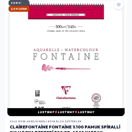
SON 3!
HIZLI KARGO
LUSTWAY
LUSTWAY
LUSTWAY
SULU BOYA-AKRILIK-YAĞLI BOYA BLOK DEFTERLER
CLAIREFONTAINE FONTAINE %100 PAMUK SPIRALLI