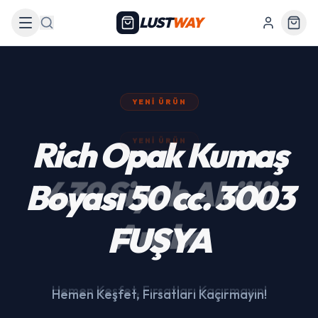
LUST
WAY
Arama
YENI ÜRÜN
439 Siyah Akülü
Araba
Hemen Keşfet, Fırsatları Kaçırmayın!