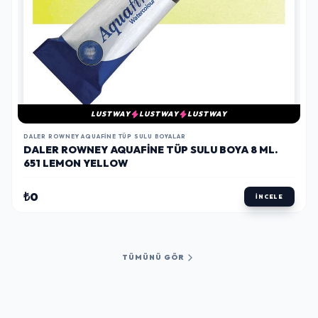
LUSTWAY
LUSTWAY
LUSTWAY
DALER ROWNEY AQUAFINE TÜP SULU BOYALAR
DALER ROWNEY AQUAFINE TÜP SULU BOYA 8 ML.
651 LEMON YELLOW
₺0
İNCELE
TÜMÜNÜ GÖR