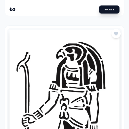
₺0
İNCELE