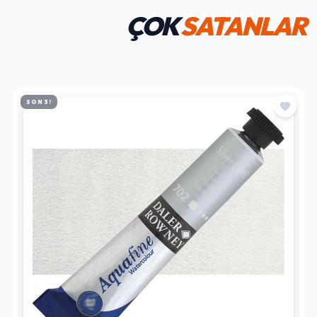
ÇOK
SATANLAR
SON 3!