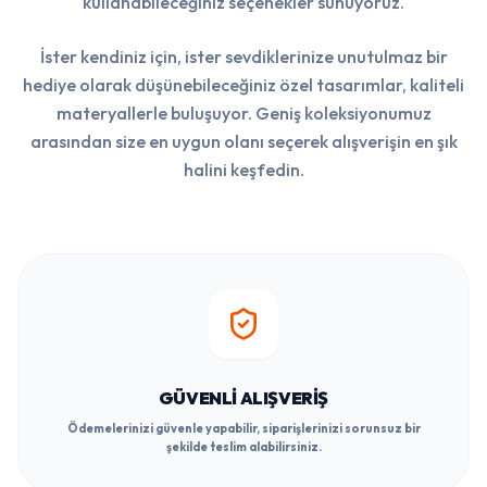
kullanabileceğiniz seçenekler sunuyoruz.
İster kendiniz için, ister sevdiklerinize unutulmaz bir
hediye olarak düşünebileceğiniz özel tasarımlar, kaliteli
materyallerle buluşuyor. Geniş koleksiyonumuz
arasından size en uygun olanı seçerek alışverişin en şık
halini keşfedin.
GÜVENLI ALIŞVERIŞ
Ödemelerinizi güvenle yapabilir, siparişlerinizi sorunsuz bir
şekilde teslim alabilirsiniz.