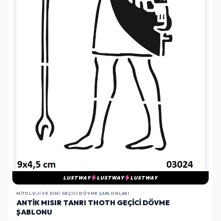
LUSTWAY
LUSTWAY
LUSTWAY
MITOLOJI VE DINI GEÇICI DÖVME ŞABLONLARI
ANTIK MISIR TANRI THOTH GEÇICI DÖVME
ŞABLONU