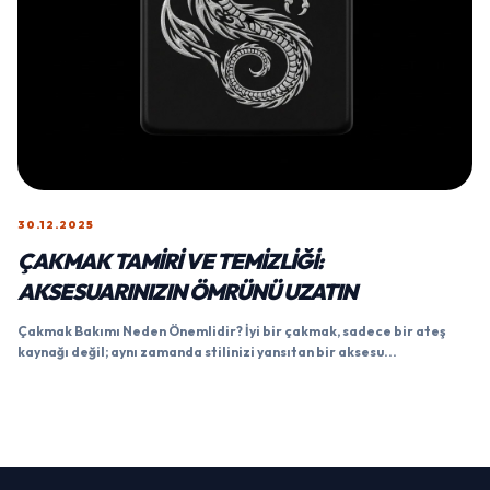
30.12.2025
ÇAKMAK TAMIRI VE TEMIZLIĞI:
AKSESUARINIZIN ÖMRÜNÜ UZATIN
Çakmak Bakımı Neden Önemlidir? İyi bir çakmak, sadece bir ateş
kaynağı değil; aynı zamanda stilinizi yansıtan bir aksesu...