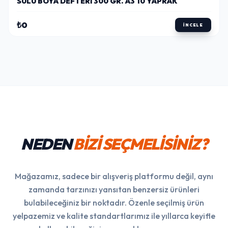
SULU BOYA DEFTERI 300 GR. A3 10 YAPRAK
₺0
İNCELE
NEDEN
BİZİ SEÇMELİSİNİZ?
Mağazamız, sadece bir alışveriş platformu değil, aynı
zamanda tarzınızı yansıtan benzersiz ürünleri
bulabileceğiniz bir noktadır. Özenle seçilmiş ürün
yelpazemiz ve kalite standartlarımız ile yıllarca keyifle