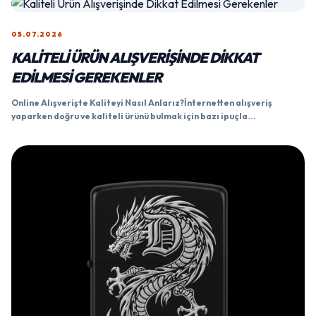
05.07.2026
KALITELI ÜRÜN ALIŞVERIŞINDE DIKKAT
EDILMESI GEREKENLER
Online Alışverişte Kaliteyi Nasıl Anlarız?İnternetten alışveriş
yaparken doğru ve kaliteli ürünü bulmak için bazı ipuçla...