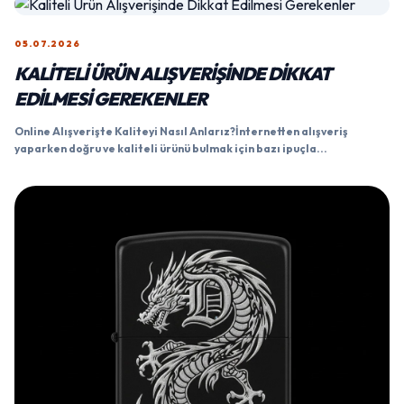
05.07.2026
KALITELI ÜRÜN ALIŞVERIŞINDE DIKKAT
EDILMESI GEREKENLER
Online Alışverişte Kaliteyi Nasıl Anlarız?İnternetten alışveriş
yaparken doğru ve kaliteli ürünü bulmak için bazı ipuçla...