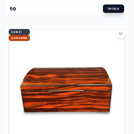
₺0
İNCELE
SON 3!
HIZLI KARGO