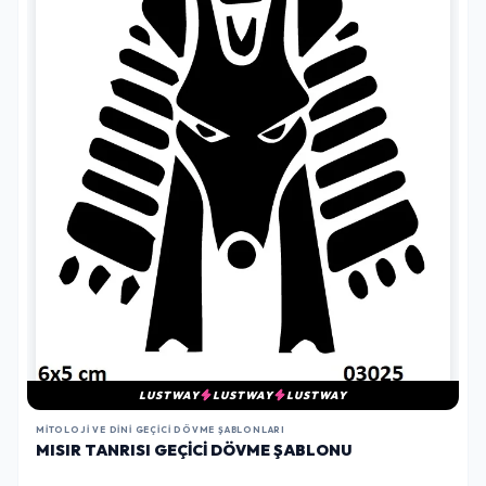
LUSTWAY
LUSTWAY
LUSTWAY
MITOLOJI VE DINI GEÇICI DÖVME ŞABLONLARI
MISIR TANRISI GEÇICI DÖVME ŞABLONU