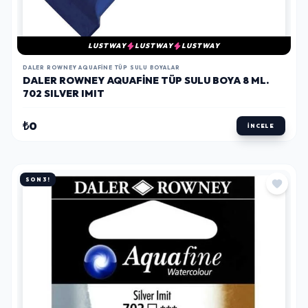
LUSTWAY
LUSTWAY
LUSTWAY
DALER ROWNEY AQUAFINE TÜP SULU BOYALAR
DALER ROWNEY AQUAFINE TÜP SULU BOYA 8 ML.
702 SILVER IMIT
₺0
İNCELE
SON 3!