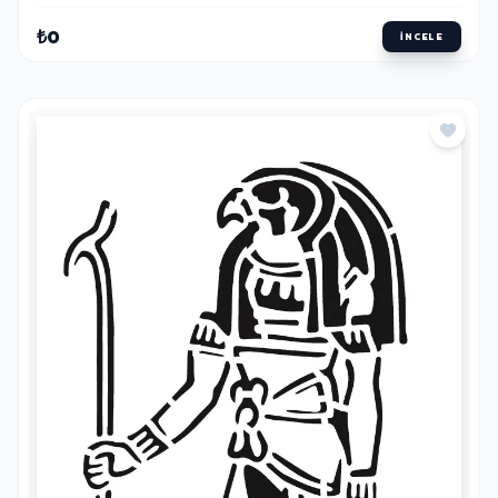
₺0
İNCELE