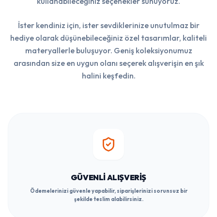
kullanabileceğiniz seçenekler sunuyoruz.
İster kendiniz için, ister sevdiklerinize unutulmaz bir
hediye olarak düşünebileceğiniz özel tasarımlar, kaliteli
materyallerle buluşuyor. Geniş koleksiyonumuz
arasından size en uygun olanı seçerek alışverişin en şık
halini keşfedin.
GÜVENLI ALIŞVERIŞ
Ödemelerinizi güvenle yapabilir, siparişlerinizi sorunsuz bir
şekilde teslim alabilirsiniz.