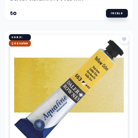
₺0
İNCELE
SON 3!
HIZLI KARGO