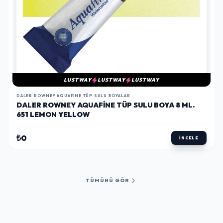
LUSTWAY
LUSTWAY
LUSTWAY
DALER ROWNEY AQUAFINE TÜP SULU BOYALAR
DALER ROWNEY AQUAFINE TÜP SULU BOYA 8 ML.
651 LEMON YELLOW
₺0
İNCELE
TÜMÜNÜ GÖR