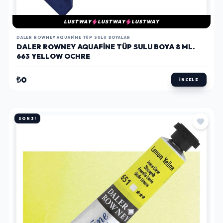
LUSTWAY
LUSTWAY
LUSTWAY
DALER ROWNEY AQUAFINE TÜP SULU BOYALAR
DALER ROWNEY AQUAFINE TÜP SULU BOYA 8 ML.
663 YELLOW OCHRE
₺0
İNCELE
SON 3!