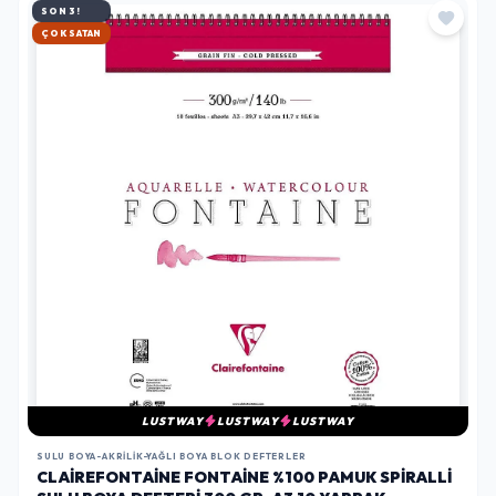
SON 3!
HIZLI KARGO
LUSTWAY
LUSTWAY
LUSTWAY
SULU BOYA-AKRILIK-YAĞLI BOYA BLOK DEFTERLER
CLAIREFONTAINE FONTAINE %100 PAMUK SPIRALLI