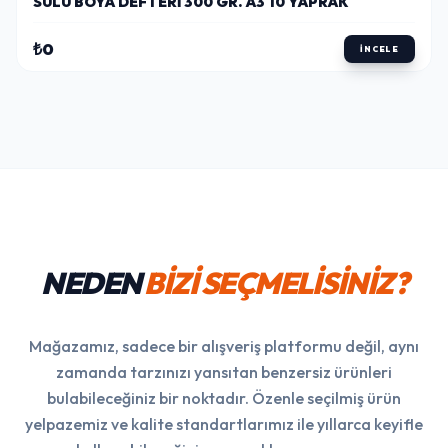
SULU BOYA DEFTERI 300 GR. A3 10 YAPRAK
₺0
İNCELE
NEDEN
BİZİ SEÇMELİSİNİZ?
Mağazamız, sadece bir alışveriş platformu değil, aynı
zamanda tarzınızı yansıtan benzersiz ürünleri
bulabileceğiniz bir noktadır. Özenle seçilmiş ürün
yelpazemiz ve kalite standartlarımız ile yıllarca keyifle