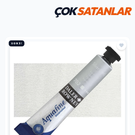
ÇOK
SATANLAR
SON 3!