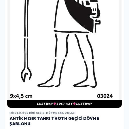
LUSTWAY
LUSTWAY
LUSTWAY
MITOLOJI VE DINI GEÇICI DÖVME ŞABLONLARI
ANTIK MISIR TANRI THOTH GEÇICI DÖVME
ŞABLONU