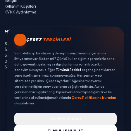
İletişim
Kullanım Koşulları
KVKK Aydınlatma
MÜŞTERI HIZMETLERI
ÇEREZ
TERCIHLERI
Sipariş Takibi
İade ve Değişim
Sana daha iyi bir alışveriş deneyimi yaşatmamız için iznine
Sıkça Sorulan Sorular
ihtiyacımız var. Neden mi? Çünkü kullandığımız çerezlerle sana
Banka Hesaplarımız
daha güvenilir, gelişmiş ve ilgi alanlarına yönelik özel bir
Sipariş Takibi
deneyim sunuyoruz. Eğer
Tümünü Reddet
seçeneğine tıklarsan
sana özel hizmetimizi sunamayacağız. Her zaman web
sitemizde yer alan “Çerez Ayarları” öğesine tıklayarak
çerezlerine ilişkin onay ayarlarını değiştirebilirsin. Ayrıca
çerezler aracılığıyla hangi kişisel verilerini topladığımızı ve bu
verileri nasıl kullandığımız hakkında
Çerez Politikasına buradan
© 2026 LUSTWAY. TÜM HAKLARI SAKLIDIR.
ulaşabilirsin.
MercurisSoft | E-ticaret paketleri ile hazırlanmıştır.
TÜMÜNÜ REDDET
TÜMÜNÜ KABUL ET