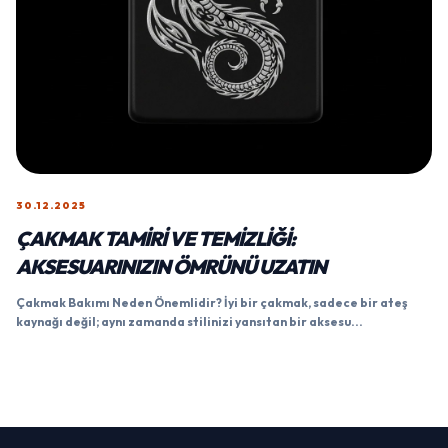
30.12.2025
ÇAKMAK TAMIRI VE TEMIZLIĞI:
AKSESUARINIZIN ÖMRÜNÜ UZATIN
Çakmak Bakımı Neden Önemlidir? İyi bir çakmak, sadece bir ateş
kaynağı değil; aynı zamanda stilinizi yansıtan bir aksesu...