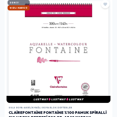
SON 3!
HIZLI KARGO
LUSTWAY
LUSTWAY
LUSTWAY
SULU BOYA-AKRILIK-YAĞLI BOYA BLOK DEFTERLER
CLAIREFONTAINE FONTAINE %100 PAMUK SPIRALLI