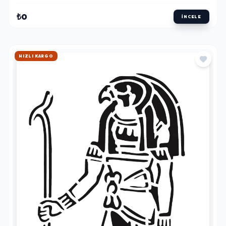
₺0
İNCELE
HIZLI KARGO