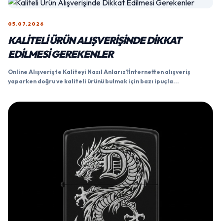
05.07.2026
KALITELI ÜRÜN ALIŞVERIŞINDE DIKKAT
EDILMESI GEREKENLER
Online Alışverişte Kaliteyi Nasıl Anlarız?İnternetten alışveriş
yaparken doğru ve kaliteli ürünü bulmak için bazı ipuçla...