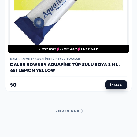
LUSTWAY
LUSTWAY
LUSTWAY
DALER ROWNEY AQUAFINE TÜP SULU BOYALAR
DALER ROWNEY AQUAFINE TÜP SULU BOYA 8 ML.
651 LEMON YELLOW
₺0
İNCELE
TÜMÜNÜ GÖR