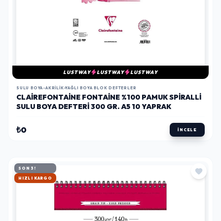
LUSTWAY
LUSTWAY
LUSTWAY
SULU BOYA-AKRILIK-YAĞLI BOYA BLOK DEFTERLER
CLAIREFONTAINE FONTAINE %100 PAMUK SPIRALLI
SULU BOYA DEFTERI 300 GR. A5 10 YAPRAK
₺0
İNCELE
SON 3!
HIZLI KARGO