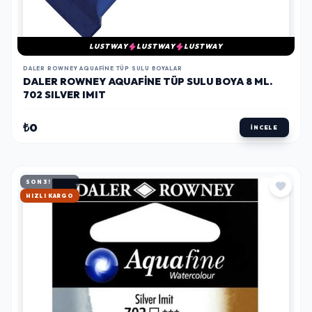
LUSTWAY
LUSTWAY
LUSTWAY
DALER ROWNEY AQUAFINE TÜP SULU BOYALAR
DALER ROWNEY AQUAFINE TÜP SULU BOYA 8 ML.
702 SILVER IMIT
₺0
İNCELE
SON 3!
HIZLI KARGO