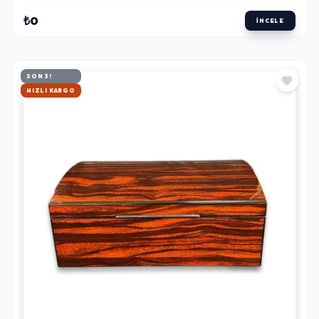
₺0
İNCELE
SON 3!
HIZLI KARGO