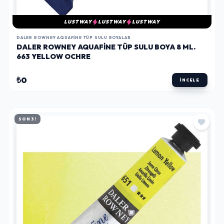
LUSTWAY
LUSTWAY
LUSTWAY
DALER ROWNEY AQUAFINE TÜP SULU BOYALAR
DALER ROWNEY AQUAFINE TÜP SULU BOYA 8 ML.
663 YELLOW OCHRE
₺0
İNCELE
SON 3!