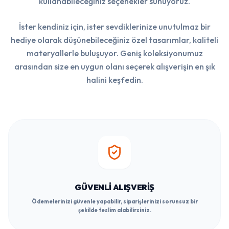
kullanabileceğiniz seçenekler sunuyoruz.
İster kendiniz için, ister sevdiklerinize unutulmaz bir
hediye olarak düşünebileceğiniz özel tasarımlar, kaliteli
materyallerle buluşuyor. Geniş koleksiyonumuz
arasından size en uygun olanı seçerek alışverişin en şık
halini keşfedin.
GÜVENLI ALIŞVERIŞ
Ödemelerinizi güvenle yapabilir, siparişlerinizi sorunsuz bir
şekilde teslim alabilirsiniz.