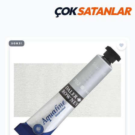
ÇOK
SATANLAR
SON 3!