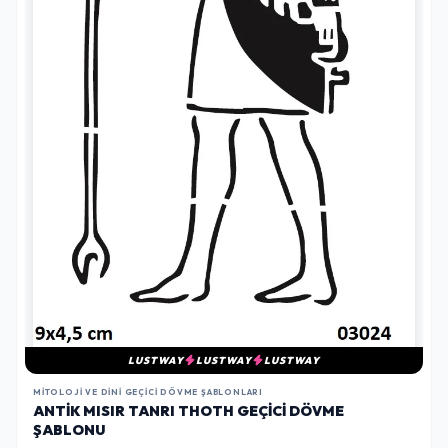
LUSTWAY
LUSTWAY
LUSTWAY
MITOLOJI VE DINI GEÇICI DÖVME ŞABLONLARI
ANTIK MISIR TANRI THOTH GEÇICI DÖVME
ŞABLONU