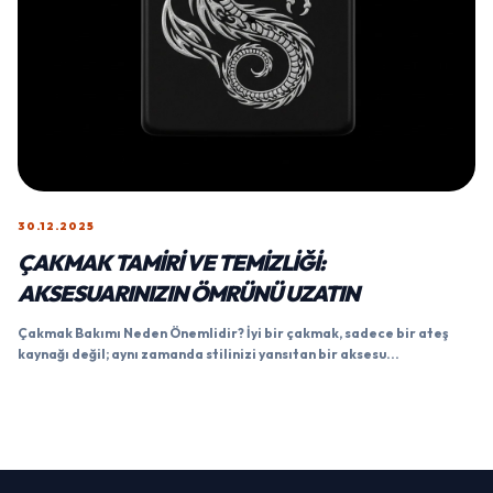
30.12.2025
ÇAKMAK TAMIRI VE TEMIZLIĞI:
AKSESUARINIZIN ÖMRÜNÜ UZATIN
Çakmak Bakımı Neden Önemlidir? İyi bir çakmak, sadece bir ateş
kaynağı değil; aynı zamanda stilinizi yansıtan bir aksesu...