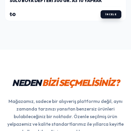
SULU BOYA DEFTERI 300 GR. A3 10 YAPRAK
₺0
İNCELE
NEDEN
BİZİ SEÇMELİSİNİZ?
Mağazamız, sadece bir alışveriş platformu değil, aynı
zamanda tarzınızı yansıtan benzersiz ürünleri
bulabileceğiniz bir noktadır. Özenle seçilmiş ürün
yelpazemiz ve kalite standartlarımız ile yıllarca keyifle