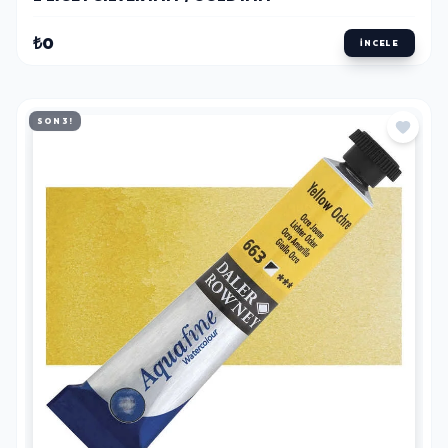
₺0
İNCELE
SON 3!