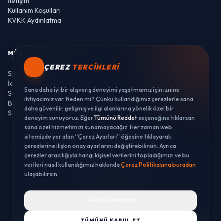
İletişim
Kullanım Koşulları
KVKK Aydınlatma
MÜŞTERI HIZMETLERI
ÇEREZ
TERCIHLERI
Sipariş Takibi
İade ve Değişim
Sana daha iyi bir alışveriş deneyimi yaşatmamız için iznine
Sıkça Sorulan Sorular
ihtiyacımız var. Neden mi? Çünkü kullandığımız çerezlerle sana
Banka Hesaplarımız
daha güvenilir, gelişmiş ve ilgi alanlarına yönelik özel bir
Sipariş Takibi
deneyim sunuyoruz. Eğer
Tümünü Reddet
seçeneğine tıklarsan
sana özel hizmetimizi sunamayacağız. Her zaman web
sitemizde yer alan “Çerez Ayarları” öğesine tıklayarak
çerezlerine ilişkin onay ayarlarını değiştirebilirsin. Ayrıca
çerezler aracılığıyla hangi kişisel verilerini topladığımızı ve bu
verileri nasıl kullandığımız hakkında
Çerez Politikasına buradan
© 2026 LUSTWAY. TÜM HAKLARI SAKLIDIR.
ulaşabilirsin.
MercurisSoft | E-ticaret paketleri ile hazırlanmıştır.
TÜMÜNÜ REDDET
TÜMÜNÜ KABUL ET