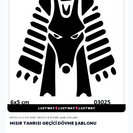
LUSTWAY
LUSTWAY
LUSTWAY
MITOLOJI VE DINI GEÇICI DÖVME ŞABLONLARI
MISIR TANRISI GEÇICI DÖVME ŞABLONU