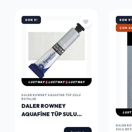
MÜŞTERILERIN TERCIHI
ÇOK
SATANLAR
SON 3!
SON 3!
ÇOK S
LUSTWAY
LUSTWAY
LUSTWAY