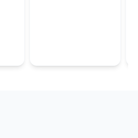
M
100MM UZUN
S.TABAKALARI
KOLEKSIYONU İNCELE