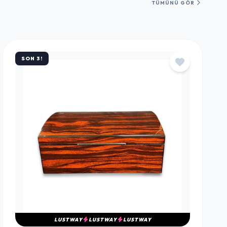
TÜMÜNÜ GÖR
SON 3!