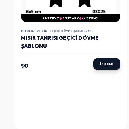
LUSTWAY
LUSTWAY
LUSTWAY
MITOLOJI VE DINI GEÇICI DÖVME ŞABLONLARI
MISIR TANRISI GEÇICI DÖVME
ŞABLONU
₺0
İNCELE