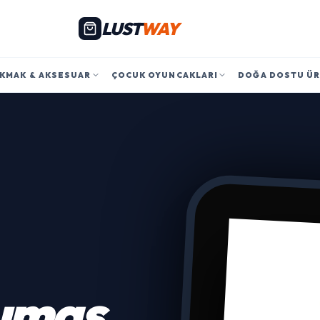
LUST
WAY
KMAK & AKSESUAR
ÇOCUK OYUNCAKLARI
DOĞA DOSTU Ü