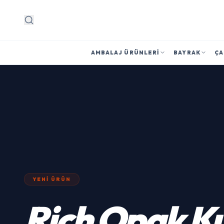
Arama
AMBALAJ ÜRÜNLERI
BAYRAK
ÇA
YENI ÜRÜN
Rich
Opak