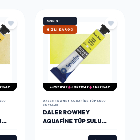
TÜMÜNÜ GÖR
SON 3!
ÇOK SATAN
TWAY
LUSTWAY
LUSTWAY
LUSTWAY