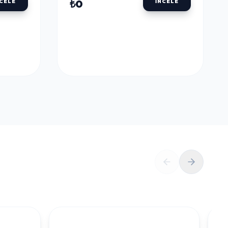
ULU
DALER ROWNEY AQUAFINE TÜP SULU
BOYALAR
DALER ROWNEY
U
AQUAFINE TÜP SULU
LLOW
BOYA 8 ML. 651 LEMON
YELLOW
₺0
NCELE
İNCELE