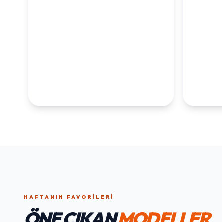
KOLEKSİYONLARI
KEŞFET
1. YAŞ ERKEK
1. Y
DOĞUM GÜNÜ
KOLEKS
KOLEKSIYONU İNCELE