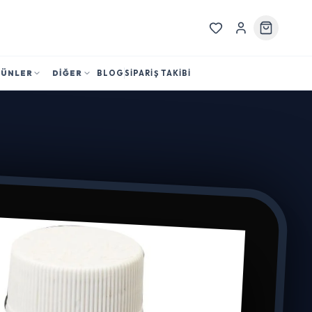
RÜNLER
DİĞER
BLOG
SİPARİŞ TAKİBİ